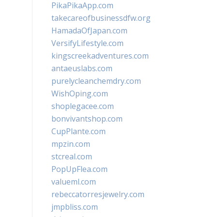
PikaPikaApp.com
takecareofbusinessdfw.org
HamadaOfJapan.com
VersifyLifestyle.com
kingscreekadventures.com
antaeuslabs.com
purelycleanchemdry.com
WishOping.com
shoplegacee.com
bonvivantshop.com
CupPlante.com
mpzin.com
stcreal.com
PopUpFlea.com
valueml.com
rebeccatorresjewelry.com
jmpbliss.com