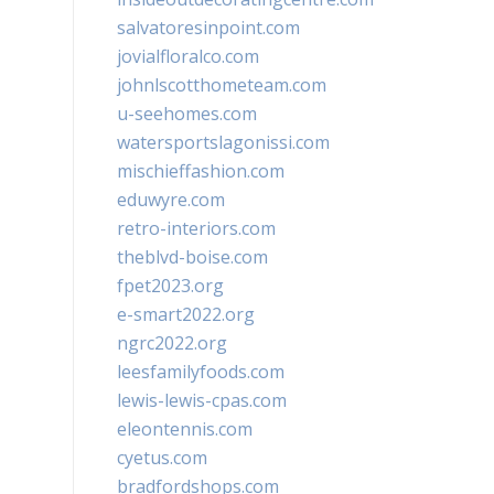
salvatoresinpoint.com
jovialfloralco.com
johnlscotthometeam.com
u-seehomes.com
watersportslagonissi.com
mischieffashion.com
eduwyre.com
retro-interiors.com
theblvd-boise.com
fpet2023.org
e-smart2022.org
ngrc2022.org
leesfamilyfoods.com
lewis-lewis-cpas.com
eleontennis.com
cyetus.com
bradfordshops.com