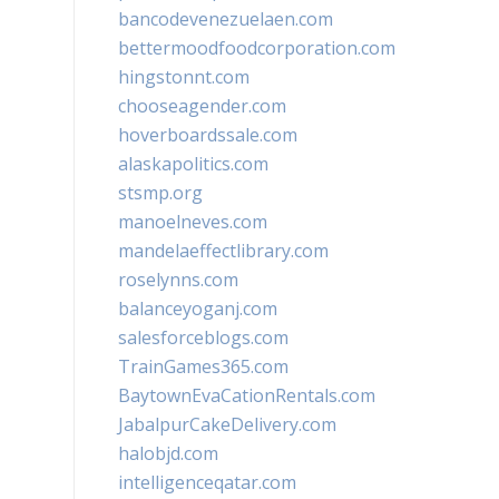
bancodevenezuelaen.com
bettermoodfoodcorporation.com
hingstonnt.com
chooseagender.com
hoverboardssale.com
alaskapolitics.com
stsmp.org
manoelneves.com
mandelaeffectlibrary.com
roselynns.com
balanceyoganj.com
salesforceblogs.com
TrainGames365.com
BaytownEvaCationRentals.com
JabalpurCakeDelivery.com
halobjd.com
intelligenceqatar.com