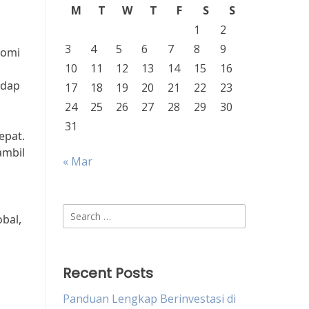
M
T
W
T
F
S
S
1
2
3
4
5
6
7
8
9
nomi
10
11
12
13
14
15
16
adap
17
18
19
20
21
22
23
24
25
26
27
28
29
30
31
epat.
ambil
« Mar
Search
bal,
for:
Recent Posts
Panduan Lengkap Berinvestasi di