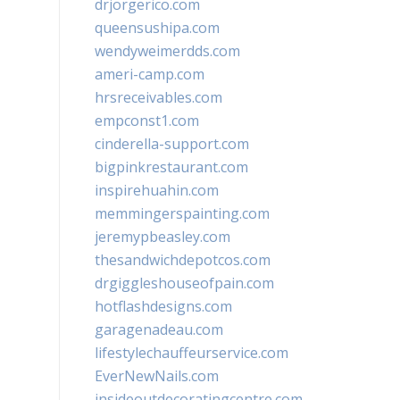
drjorgerico.com
queensushipa.com
wendyweimerdds.com
ameri-camp.com
hrsreceivables.com
empconst1.com
cinderella-support.com
bigpinkrestaurant.com
inspirehuahin.com
memmingerspainting.com
jeremypbeasley.com
thesandwichdepotcos.com
drgiggleshouseofpain.com
hotflashdesigns.com
garagenadeau.com
lifestylechauffeurservice.com
EverNewNails.com
insideoutdecoratingcentre.com