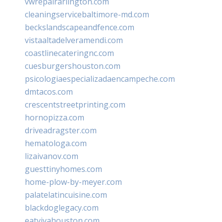
vwrepairarlington.com
cleaningservicebaltimore-md.com
beckslandscapeandfence.com
vistaaltadelveramendi.com
coastlinecateringnc.com
cuesburgershouston.com
psicologiaespecializadaencampeche.com
dmtacos.com
crescentstreetprinting.com
hornopizza.com
driveadragster.com
hematologa.com
lizaivanov.com
guesttinyhomes.com
home-plow-by-meyer.com
palatelatincuisine.com
blackdoglegacy.com
eatvivahouston.com