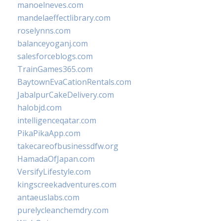
manoelneves.com
mandelaeffectlibrary.com
roselynns.com
balanceyoganj.com
salesforceblogs.com
TrainGames365.com
BaytownEvaCationRentals.com
JabalpurCakeDelivery.com
halobjd.com
intelligenceqatar.com
PikaPikaApp.com
takecareofbusinessdfw.org
HamadaOfJapan.com
VersifyLifestyle.com
kingscreekadventures.com
antaeuslabs.com
purelycleanchemdry.com