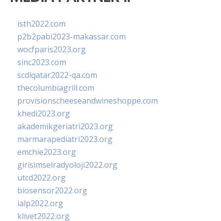
isth2022.com
p2b2pabi2023-makassar.com
wocfparis2023.org
sinc2023.com
scdlqatar2022-qa.com
thecolumbiagrill.com
provisionscheeseandwineshoppe.com
khedi2023.org
akademikgeriatri2023.org
marmarapediatri2023.org
emchie2023.org
girisimselradyoloji2022.org
utcd2022.org
biosensor2022.org
ialp2022.org
klivet2022.org