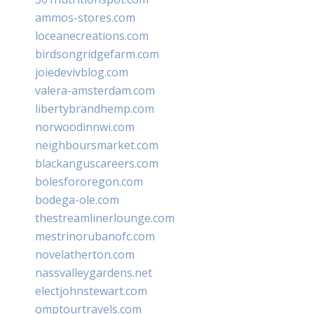
ammos-stores.com
loceanecreations.com
birdsongridgefarm.com
joiedevivblog.com
valera-amsterdam.com
libertybrandhemp.com
norwoodinnwi.com
neighboursmarket.com
blackanguscareers.com
bolesfororegon.com
bodega-ole.com
thestreamlinerlounge.com
mestrinorubanofc.com
novelatherton.com
nassvalleygardens.net
electjohnstewart.com
omptourtravels.com