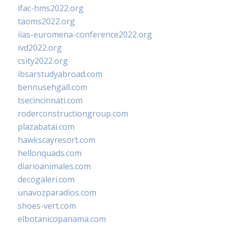
ifac-hms2022.org
taoms2022.org
iias-euromena-conference2022.org
ivd2022.org
csity2022.org
ibsarstudyabroad.com
bennusehgall.com
tsecincinnati.com
roderconstructiongroup.com
plazabatai.com
hawkscayresort.com
hellonquads.com
diarioanimales.com
decogaleri.com
unavozparadios.com
shoes-vert.com
elbotanicopanama.com