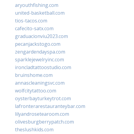
aryouthfishing.com
united-basketball.com
tios-tacos.com
cafecito-satx.com
graduacionviu2023.com
pecanjackstogo.com
zengardendayspa.com
sparklejewelryinc.com
ironcladtattoostudio.com
bruinshome.com
annascleaningsvc.com
wolfcitytattoo.com
oysterbayturkeytrot.com
lafronterarestauranteybar.com
lilyandrosetearoom.com
olivesburgberrypatch.com
theslushkids.com