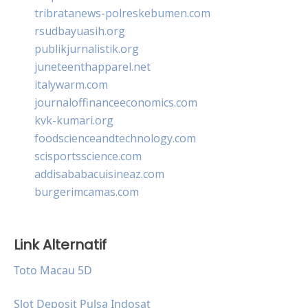
tribratanews-polreskebumen.com
rsudbayuasih.org
publikjurnalistik.org
juneteenthapparel.net
italywarm.com
journaloffinanceeconomics.com
kvk-kumari.org
foodscienceandtechnology.com
scisportsscience.com
addisababacuisineaz.com
burgerimcamas.com
Link Alternatif
Toto Macau 5D
Slot Deposit Pulsa Indosat