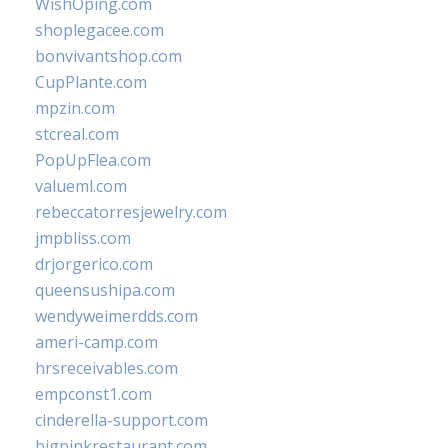
WishOping.com
shoplegacee.com
bonvivantshop.com
CupPlante.com
mpzin.com
stcreal.com
PopUpFlea.com
valueml.com
rebeccatorresjewelry.com
jmpbliss.com
drjorgerico.com
queensushipa.com
wendyweimerdds.com
ameri-camp.com
hrsreceivables.com
empconst1.com
cinderella-support.com
bigpinkrestaurant.com