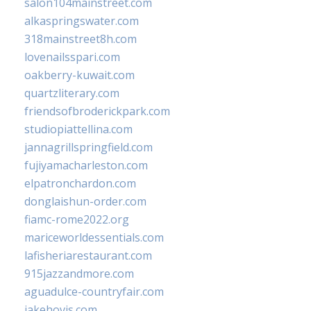
salon104mainstreet.com
alkaspringswater.com
318mainstreet8h.com
lovenailsspari.com
oakberry-kuwait.com
quartzliterary.com
friendsofbroderickpark.com
studiopiattellina.com
jannagrillspringfield.com
fujiyamacharleston.com
elpatronchardon.com
donglaishun-order.com
fiamc-rome2022.org
mariceworldessentials.com
lafisheriarestaurant.com
915jazzandmore.com
aguadulce-countryfair.com
jakehovis.com