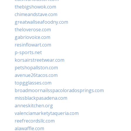
thebigshowok.com
chimeandstave.com
greatwallseafoodny.com
theloverose.com
gabriovoice.com
resinflowart.com
p-sports.net
korsairstreetwear.com
petshopallston.com
avenue26tacos.com
topgglasses.com
broadmoornailsspacoloradosprings.com
missblackpasadena.com
anneskitchen.org
valenciamarketytaqueria.com
reefrecordsllc.com
alawaffle.com