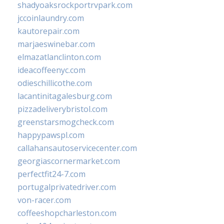
shadyoaksrockportrvpark.com
jccoinlaundry.com
kautorepair.com
marjaeswinebar.com
elmazatlanclinton.com
ideacoffeenyc.com
odieschillicothe.com
lacantinitagalesburg.com
pizzadeliverybristol.com
greenstarsmogcheck.com
happypawspl.com
callahansautoservicecenter.com
georgiascornermarket.com
perfectfit24-7.com
portugalprivatedriver.com
von-racer.com
coffeeshopcharleston.com