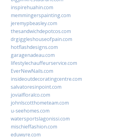
inspirehuahin.com
memmingerspainting.com
jeremypbeasley.com
thesandwichdepotcos.com
drgiggleshouseofpain.com
hotflashdesigns.com
garagenadeau.com
lifestylechauffeurservice.com
EverNewNails.com
insideoutdecoratingcentre.com
salvatoresinpoint.com
jovialfloralco.com
johnlscotthometeam.com
u-seehomes.com
watersportslagonissi.com
mischieffashion.com
eduwyre.com