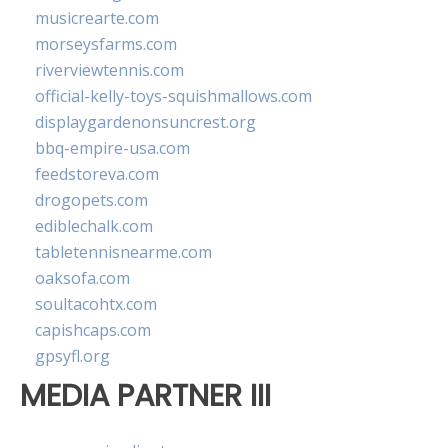
musicrearte.com
morseysfarms.com
riverviewtennis.com
official-kelly-toys-squishmallows.com
displaygardenonsuncrest.org
bbq-empire-usa.com
feedstoreva.com
drogopets.com
ediblechalk.com
tabletennisnearme.com
oaksofa.com
soultacohtx.com
capishcaps.com
gpsyfl.org
MEDIA PARTNER III