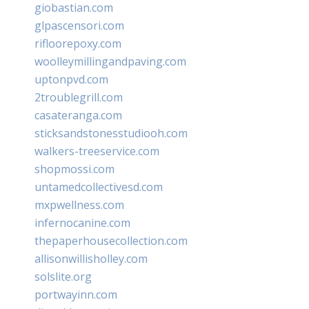
giobastian.com
glpascensori.com
rifloorepoxy.com
woolleymillingandpaving.com
uptonpvd.com
2troublegrill.com
casateranga.com
sticksandstonesstudiooh.com
walkers-treeservice.com
shopmossi.com
untamedcollectivesd.com
mxpwellness.com
infernocanine.com
thepaperhousecollection.com
allisonwillisholley.com
solslite.org
portwayinn.com