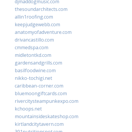
djmaddogmusic.com
thesoundarchitects.com
allin1roofing.com
keepjudgewebb.com
anatomyofadventure.com
drivancastillo.com
cmmedspa.com
midletontkd.com
gardensandgrills.com
basilfoodwine.com
nikko-tochigi.net
caribbean-corner.com
bluemoongiftcards.com
rivercitysteampunkexpo.com
kchoops.net
mountainsideskateshop.com
kirtlandcitytavern.com
301nutritionspot.com