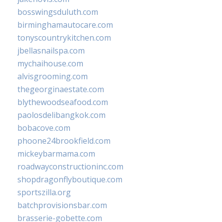
bosswingsduluth.com
birminghamautocare.com
tonyscountrykitchen.com
jbellasnailspa.com
mychaihouse.com
alvisgrooming.com
thegeorginaestate.com
blythewoodseafood.com
paolosdelibangkok.com
bobacove.com
phoone24brookfield.com
mickeybarmama.com
roadwayconstructioninc.com
shopdragonflyboutique.com
sportszilla.org
batchprovisionsbar.com
brasserie-gobette.com