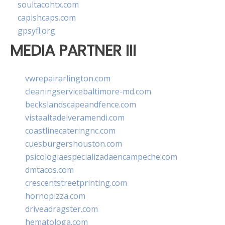
soultacohtx.com
capishcaps.com
gpsyfl.org
MEDIA PARTNER III
vwrepairarlington.com
cleaningservicebaltimore-md.com
beckslandscapeandfence.com
vistaaltadelveramendi.com
coastlinecateringnc.com
cuesburgershouston.com
psicologiaespecializadaencampeche.com
dmtacos.com
crescentstreetprinting.com
hornopizza.com
driveadragster.com
hematologa.com