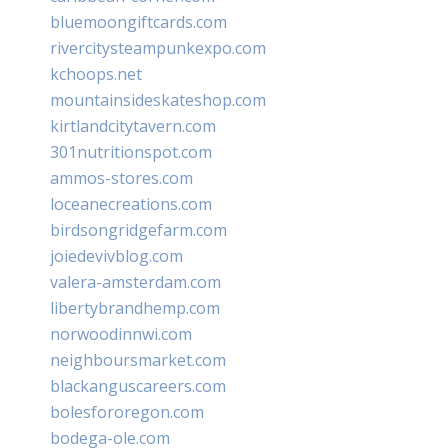
bluemoongiftcards.com
rivercitysteampunkexpo.com
kchoops.net
mountainsideskateshop.com
kirtlandcitytavern.com
301nutritionspot.com
ammos-stores.com
loceanecreations.com
birdsongridgefarm.com
joiedevivblog.com
valera-amsterdam.com
libertybrandhemp.com
norwoodinnwi.com
neighboursmarket.com
blackanguscareers.com
bolesfororegon.com
bodega-ole.com