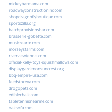
mickeybarmama.com
roadwayconstructioninc.com
shopdragonflyboutique.com
sportszilla.org
batchprovisionsbar.com
brasserie-gobette.com
musicrearte.com
morseysfarms.com
riverviewtennis.com
official-kelly-toys-squishmallows.com
displaygardenonsuncrest.org
bbq-empire-usa.com
feedstoreva.com
drogopets.com
ediblechalk.com
tabletennisnearme.com
oaksofa.com