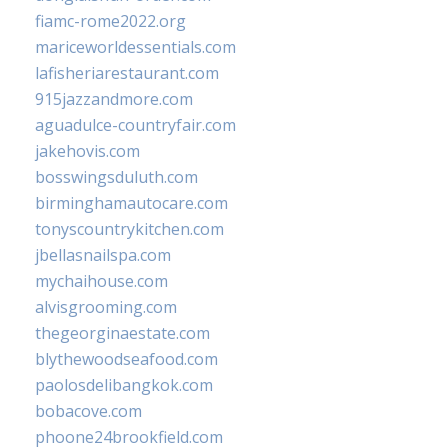
fiamc-rome2022.org
mariceworldessentials.com
lafisheriarestaurant.com
915jazzandmore.com
aguadulce-countryfair.com
jakehovis.com
bosswingsduluth.com
birminghamautocare.com
tonyscountrykitchen.com
jbellasnailspa.com
mychaihouse.com
alvisgrooming.com
thegeorginaestate.com
blythewoodseafood.com
paolosdelibangkok.com
bobacove.com
phoone24brookfield.com