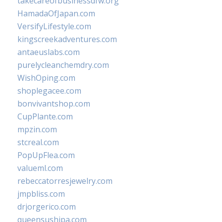
takecareofbusinessdfw.org
HamadaOfJapan.com
VersifyLifestyle.com
kingscreekadventures.com
antaeuslabs.com
purelycleanchemdry.com
WishOping.com
shoplegacee.com
bonvivantshop.com
CupPlante.com
mpzin.com
stcreal.com
PopUpFlea.com
valueml.com
rebeccatorresjewelry.com
jmpbliss.com
drjorgerico.com
queensushipa.com