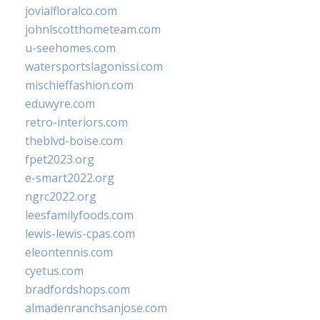
jovialfloralco.com
johnlscotthometeam.com
u-seehomes.com
watersportslagonissi.com
mischieffashion.com
eduwyre.com
retro-interiors.com
theblvd-boise.com
fpet2023.org
e-smart2022.org
ngrc2022.org
leesfamilyfoods.com
lewis-lewis-cpas.com
eleontennis.com
cyetus.com
bradfordshops.com
almadenranchsanjose.com