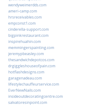
wendyweimerdds.com
ameri-camp.com
hrsreceivables.com
empconst1.com
cinderella-support.com
bigpinkrestaurant.com
inspirehuahin.com
memmingerspainting.com
jeremypbeasley.com
thesandwichdepotcos.com
drgiggleshouseofpain.com
hotflashdesigns.com
garagenadeau.com
lifestylechauffeurservice.com
EverNewNails.com
insideoutdecoratingcentre.com
salvatoresinpoint.com