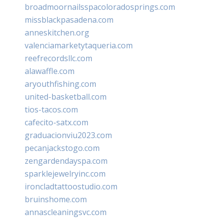
broadmoornailsspacoloradosprings.com
missblackpasadena.com
anneskitchen.org
valenciamarketytaqueria.com
reefrecordsllc.com
alawaffle.com
aryouthfishing.com
united-basketball.com
tios-tacos.com
cafecito-satx.com
graduacionviu2023.com
pecanjackstogo.com
zengardendayspa.com
sparklejewelryinc.com
ironcladtattoostudio.com
bruinshome.com
annascleaningsvc.com