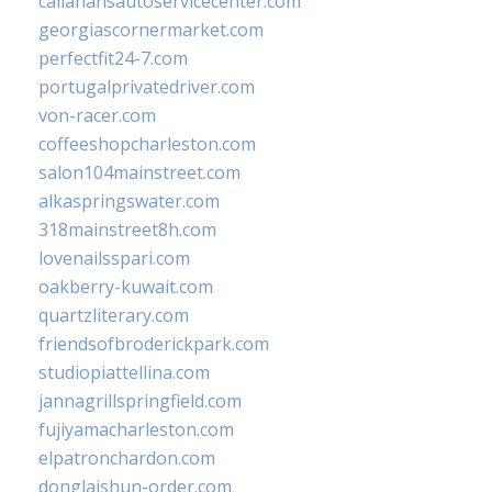
callahansautoservicecenter.com
georgiascornermarket.com
perfectfit24-7.com
portugalprivatedriver.com
von-racer.com
coffeeshopcharleston.com
salon104mainstreet.com
alkaspringswater.com
318mainstreet8h.com
lovenailsspari.com
oakberry-kuwait.com
quartzliterary.com
friendsofbroderickpark.com
studiopiattellina.com
jannagrillspringfield.com
fujiyamacharleston.com
elpatronchardon.com
donglaishun-order.com