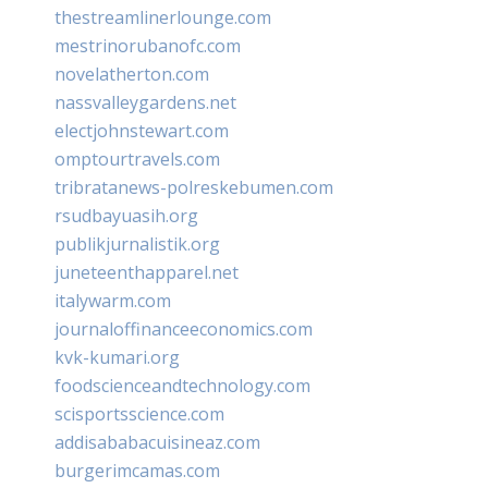
thestreamlinerlounge.com
mestrinorubanofc.com
novelatherton.com
nassvalleygardens.net
electjohnstewart.com
omptourtravels.com
tribratanews-polreskebumen.com
rsudbayuasih.org
publikjurnalistik.org
juneteenthapparel.net
italywarm.com
journaloffinanceeconomics.com
kvk-kumari.org
foodscienceandtechnology.com
scisportsscience.com
addisababacuisineaz.com
burgerimcamas.com