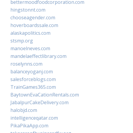
bettermoodfoodcorporation.com
hingstonnt.com
chooseagender.com
hoverboardssale.com
alaskapolitics.com
stsmp.org
manoelneves.com
mandelaeffectlibrary.com
roselynns.com
balanceyoganj.com
salesforceblogs.com
TrainGames365.com
BaytownEvaCationRentals.com
JabalpurCakeDelivery.com
halobjd.com
intelligenceqatar.com
PikaPikaApp.com