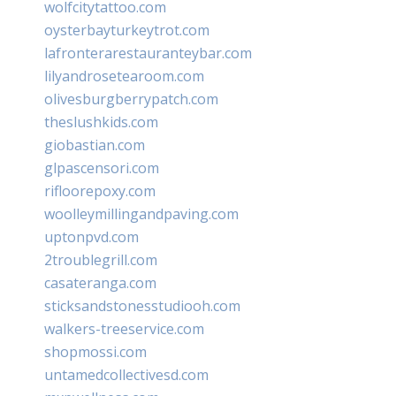
wolfcitytattoo.com
oysterbayturkeytrot.com
lafronterarestauranteybar.com
lilyandrosetearoom.com
olivesburgberrypatch.com
theslushkids.com
giobastian.com
glpascensori.com
rifloorepoxy.com
woolleymillingandpaving.com
uptonpvd.com
2troublegrill.com
casateranga.com
sticksandstonesstudiooh.com
walkers-treeservice.com
shopmossi.com
untamedcollectivesd.com