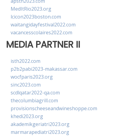
apsth2023.com
MedItRio2023.org
lcicon2023boston.com
waitangidayfestival2022.com
vacancesscolaires2022.com
MEDIA PARTNER II
isth2022.com
p2b2pabi2023-makassar.com
wocfparis2023.org
sinc2023.com
scdlqatar2022-qa.com
thecolumbiagrill.com
provisionscheeseandwineshoppe.com
khedi2023.org
akademikgeriatri2023.org
marmarapediatri2023.org