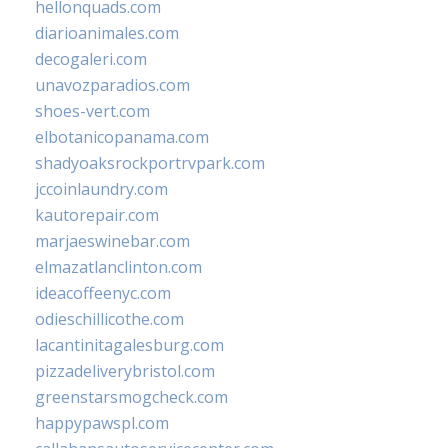
hellonquads.com
diarioanimales.com
decogaleri.com
unavozparadios.com
shoes-vert.com
elbotanicopanama.com
shadyoaksrockportrvpark.com
jccoinlaundry.com
kautorepair.com
marjaeswinebar.com
elmazatlanclinton.com
ideacoffeenyc.com
odieschillicothe.com
lacantinitagalesburg.com
pizzadeliverybristol.com
greenstarsmogcheck.com
happypawspl.com