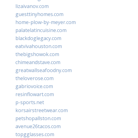
lizaivanov.com
guesttinyhomes.com
home-plow-by-meyer.com
palatelatincuisine.com
blackdoglegacy.com
eatvivahouston.com
thebigshowok.com
chimeandstave.com
greatwallseafoodny.com
theloverose.com
gabriovoice.com
resinflowart.com
p-sports.net
korsairstreetwear.com
petshopallston.com
avenue26tacos.com
topgglasses.com