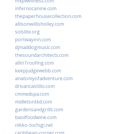
mxpwellness.com
infernocanine.com
thepaperhousecollection.com
allisonwillisholley.com
solslite.org
portwayinn.com
djmaddogmusic.com
thesoundarchitects.com
allin1roofing.com
keepjudgewebb.com
anatomyofadventure.com
drivancastillo.com
cmmedspa.com
midletontkd.com
gardensandgrills.com
basilfoodwine.com
nikko-tochigi.net
caribbean-corner.com