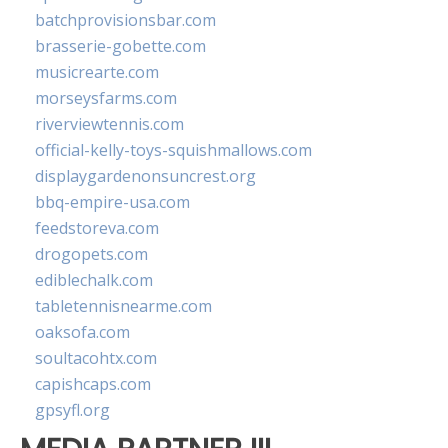
batchprovisionsbar.com
brasserie-gobette.com
musicrearte.com
morseysfarms.com
riverviewtennis.com
official-kelly-toys-squishmallows.com
displaygardenonsuncrest.org
bbq-empire-usa.com
feedstoreva.com
drogopets.com
ediblechalk.com
tabletennisnearme.com
oaksofa.com
soultacohtx.com
capishcaps.com
gpsyfl.org