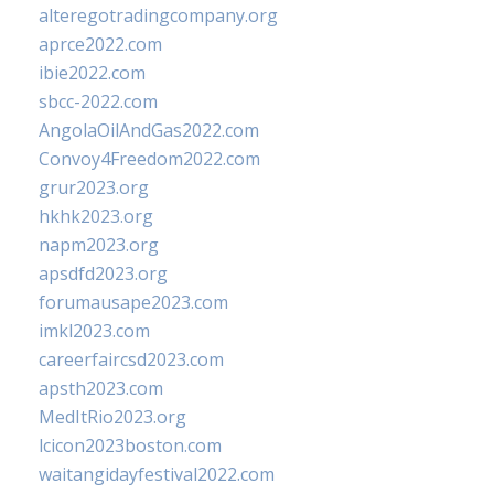
alteregotradingcompany.org
aprce2022.com
ibie2022.com
sbcc-2022.com
AngolaOilAndGas2022.com
Convoy4Freedom2022.com
grur2023.org
hkhk2023.org
napm2023.org
apsdfd2023.org
forumausape2023.com
imkl2023.com
careerfaircsd2023.com
apsth2023.com
MedItRio2023.org
lcicon2023boston.com
waitangidayfestival2022.com