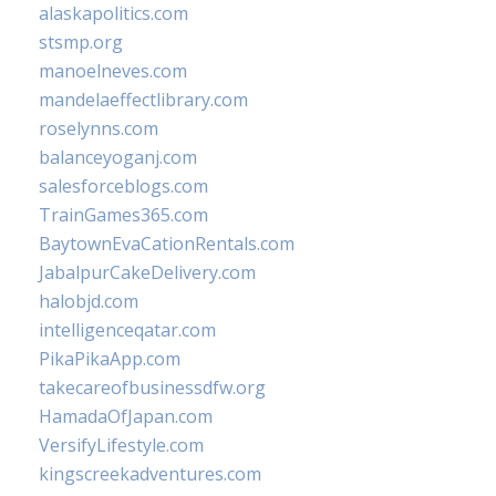
alaskapolitics.com
stsmp.org
manoelneves.com
mandelaeffectlibrary.com
roselynns.com
balanceyoganj.com
salesforceblogs.com
TrainGames365.com
BaytownEvaCationRentals.com
JabalpurCakeDelivery.com
halobjd.com
intelligenceqatar.com
PikaPikaApp.com
takecareofbusinessdfw.org
HamadaOfJapan.com
VersifyLifestyle.com
kingscreekadventures.com