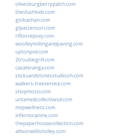
olivesburgberrypatch.com
theslushkids.com
giobastian.com
glpascensori.com
rifloorepoxy.com
woolleymillingandpaving.com
uptonpvd.com
2troublegrill.com
casateranga.com
sticksandstonesstudiooh.com
walkers-treeservice.com
shopmossi.com
untamedcollectivesd.com
mxpwellness.com
infernocanine.com
thepaperhousecollection.com
allisonwillisholley.com