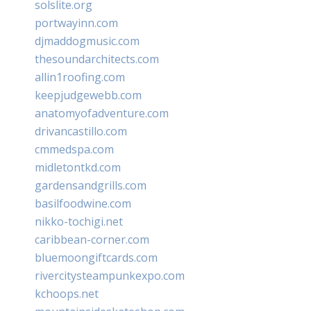
solslite.org
portwayinn.com
djmaddogmusic.com
thesoundarchitects.com
allin1roofing.com
keepjudgewebb.com
anatomyofadventure.com
drivancastillo.com
cmmedspa.com
midletontkd.com
gardensandgrills.com
basilfoodwine.com
nikko-tochigi.net
caribbean-corner.com
bluemoongiftcards.com
rivercitysteampunkexpo.com
kchoops.net