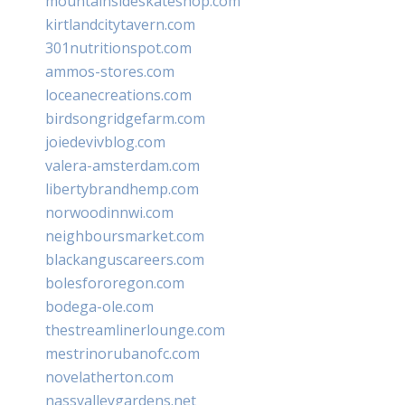
mountainsideskateshop.com
kirtlandcitytavern.com
301nutritionspot.com
ammos-stores.com
loceanecreations.com
birdsongridgefarm.com
joiedevivblog.com
valera-amsterdam.com
libertybrandhemp.com
norwoodinnwi.com
neighboursmarket.com
blackanguscareers.com
bolesfororegon.com
bodega-ole.com
thestreamlinerlounge.com
mestrinorubanofc.com
novelatherton.com
nassvalleygardens.net