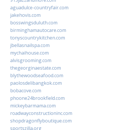
915jazzandmore.com
aguadulce-countryfair.com
jakehovis.com
bosswingsduluth.com
birminghamautocare.com
tonyscountrykitchen.com
jbellasnailspa.com
mychaihouse.com
alvisgrooming.com
thegeorginaestate.com
blythewoodseafood.com
paolosdelibangkok.com
bobacove.com
phoone24brookfield.com
mickeybarmama.com
roadwayconstructioninc.com
shopdragonflyboutique.com
sportszilla.org