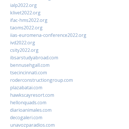
ialp2022.org
klivet2022.org
ifac-hms2022.org
taoms2022.org
iias-euromena-conference2022.org
ivd2022.org
csity2022.org
ibsarstudyabroad.com
bennusehgall.com
tsecincinnati.com
roderconstructiongroup.com
plazabatai.com
hawkscayresort.com
hellonquads.com
diarioanimales.com
decogaleri.com
unavozparadios.com