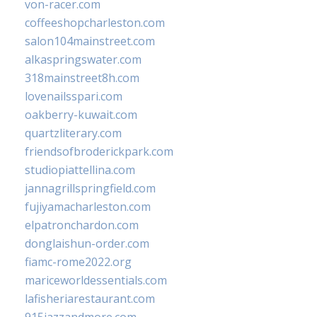
von-racer.com
coffeeshopcharleston.com
salon104mainstreet.com
alkaspringswater.com
318mainstreet8h.com
lovenailsspari.com
oakberry-kuwait.com
quartzliterary.com
friendsofbroderickpark.com
studiopiattellina.com
jannagrillspringfield.com
fujiyamacharleston.com
elpatronchardon.com
donglaishun-order.com
fiamc-rome2022.org
mariceworldessentials.com
lafisheriarestaurant.com