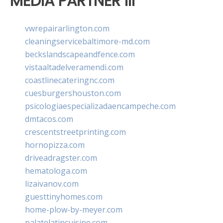
MEDIA PARTNER III
vwrepairarlington.com
cleaningservicebaltimore-md.com
beckslandscapeandfence.com
vistaaltadelveramendi.com
coastlinecateringnc.com
cuesburgershouston.com
psicologiaespecializadaencampeche.com
dmtacos.com
crescentstreetprinting.com
hornopizza.com
driveadragster.com
hematologa.com
lizaivanov.com
guesttinyhomes.com
home-plow-by-meyer.com
palatelatincuisine.com