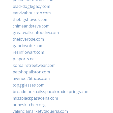
blackdoglegacy.com
eatvivahouston.com
thebigshowok.com
chimeandstave.com
greatwallseafoodny.com
theloverose.com
gabriovoice.com
resinflowart.com
p-sports.net
korsairstreetwear.com
petshopallston.com
avenue26tacos.com
topgglasses.com
broadmoornailsspacoloradosprings.com
missblackpasadena.com
anneskitchen.org
valenciamarketytaqueria.com