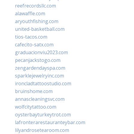
reefrecordsllc.com
alawaffle.com
aryouthfishing.com
united-basketball.com
tios-tacos.com
cafecito-satx.com
graduacionviu2023.com
pecanjackstogo.com
zengardendayspa.com
sparklejewelryinc.com
ironcladtattoostudio.com
bruinshome.com
annascleaningsvc.com
wolfcitytattoo.com
oysterbayturkeytrot.com
lafronterarestauranteybar.com
lilyandrosetearoom.com