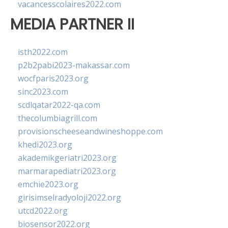
vacancesscolaires2022.com
MEDIA PARTNER II
isth2022.com
p2b2pabi2023-makassar.com
wocfparis2023.org
sinc2023.com
scdlqatar2022-qa.com
thecolumbiagrill.com
provisionscheeseandwineshoppe.com
khedi2023.org
akademikgeriatri2023.org
marmarapediatri2023.org
emchie2023.org
girisimselradyoloji2022.org
utcd2022.org
biosensor2022.org