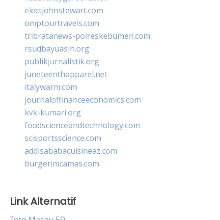
electjohnstewart.com
omptourtravels.com
tribratanews-polreskebumen.com
rsudbayuasih.org
publikjurnalistik.org
juneteenthapparel.net
italywarm.com
journaloffinanceeconomics.com
kvk-kumari.org
foodscienceandtechnology.com
scisportsscience.com
addisababacuisineaz.com
burgerimcamas.com
Link Alternatif
Toto Macau 5D