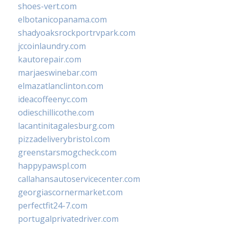
shoes-vert.com
elbotanicopanama.com
shadyoaksrockportrvpark.com
jccoinlaundry.com
kautorepair.com
marjaeswinebar.com
elmazatlanclinton.com
ideacoffeenyc.com
odieschillicothe.com
lacantinitagalesburg.com
pizzadeliverybristol.com
greenstarsmogcheck.com
happypawspl.com
callahansautoservicecenter.com
georgiascornermarket.com
perfectfit24-7.com
portugalprivatedriver.com