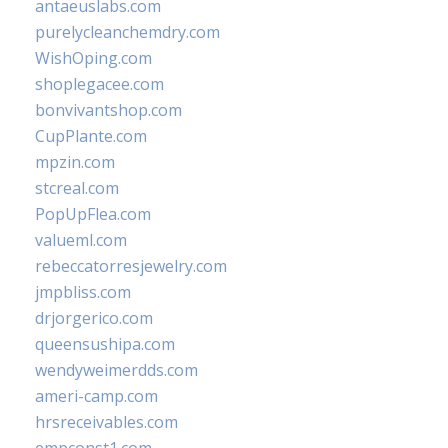
antaeuslabs.com
purelycleanchemdry.com
WishOping.com
shoplegacee.com
bonvivantshop.com
CupPlante.com
mpzin.com
stcreal.com
PopUpFlea.com
valueml.com
rebeccatorresjewelry.com
jmpbliss.com
drjorgerico.com
queensushipa.com
wendyweimerdds.com
ameri-camp.com
hrsreceivables.com