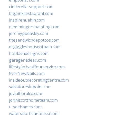
empconst1.com
cinderella-support.com
bigpinkrestaurant.com
inspirehuahin.com
memmingerspainting.com
jeremypbeasley.com
thesandwichdepotcos.com
drgiggleshouseofpain.com
hotflashdesigns.com
garagenadeau.com
lifestylechauffeurservice.com
EverNewNails.com
insideoutdecoratingcentre.com
salvatoresinpoint.com
jovialfloralco.com
johnlscotthometeam.com
u-seehomes.com
watersportslagonissi.com