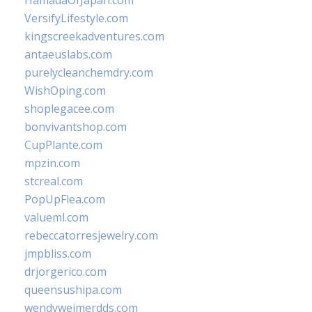
HamadaOfJapan.com
VersifyLifestyle.com
kingscreekadventures.com
antaeuslabs.com
purelycleanchemdry.com
WishOping.com
shoplegacee.com
bonvivantshop.com
CupPlante.com
mpzin.com
stcreal.com
PopUpFlea.com
valueml.com
rebeccatorresjewelry.com
jmpbliss.com
drjorgerico.com
queensushipa.com
wendyweimerdds.com