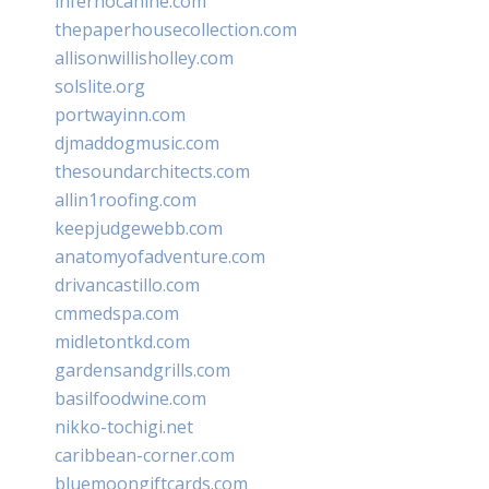
infernocanine.com
thepaperhousecollection.com
allisonwillisholley.com
solslite.org
portwayinn.com
djmaddogmusic.com
thesoundarchitects.com
allin1roofing.com
keepjudgewebb.com
anatomyofadventure.com
drivancastillo.com
cmmedspa.com
midletontkd.com
gardensandgrills.com
basilfoodwine.com
nikko-tochigi.net
caribbean-corner.com
bluemoongiftcards.com