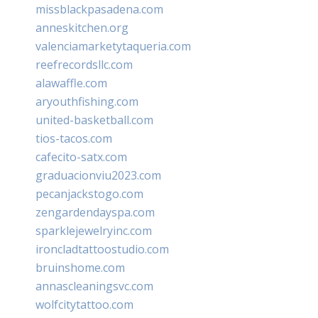
missblackpasadena.com
anneskitchen.org
valenciamarketytaqueria.com
reefrecordsllc.com
alawaffle.com
aryouthfishing.com
united-basketball.com
tios-tacos.com
cafecito-satx.com
graduacionviu2023.com
pecanjackstogo.com
zengardendayspa.com
sparklejewelryinc.com
ironcladtattoostudio.com
bruinshome.com
annascleaningsvc.com
wolfcitytattoo.com