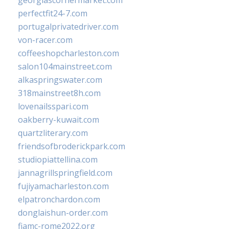
georgiascornermarket.com
perfectfit24-7.com
portugalprivatedriver.com
von-racer.com
coffeeshopcharleston.com
salon104mainstreet.com
alkaspringswater.com
318mainstreet8h.com
lovenailsspari.com
oakberry-kuwait.com
quartzliterary.com
friendsofbroderickpark.com
studiopiattellina.com
jannagrillspringfield.com
fujiyamacharleston.com
elpatronchardon.com
donglaishun-order.com
fiamc-rome2022.org