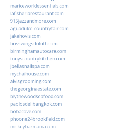
mariceworldessentials.com
lafisheriarestaurant.com
915jazzandmore.com
aguadulce-countryfair.com
jakehovis.com
bosswingsduluth.com
birminghamautocare.com
tonyscountrykitchen.com
jbellasnailspa.com
mychaihouse.com
alvisgrooming.com
thegeorginaestate.com
blythewoodseafood.com
paolosdelibangkok.com
bobacove.com
phoone24brookfield.com
mickeybarmama.com