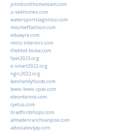
johnlscotthometeam.com
u-seehomes.com
watersportslagonissi.com
mischieffashion.com
eduwyre.com
retro-interiors.com
theblvd-boise.com
fpet2023.org
e-smart2022.org
ngrc2022.org
leesfamilyfoods.com
lewis-lewis-cpas.com
eleontennis.com
cyetus.com
bradfordshops.com
almadenranchsanjose.com
advocatevijay.com