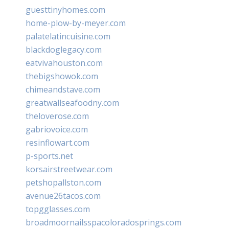
guesttinyhomes.com
home-plow-by-meyer.com
palatelatincuisine.com
blackdoglegacy.com
eatvivahouston.com
thebigshowok.com
chimeandstave.com
greatwallseafoodny.com
theloverose.com
gabriovoice.com
resinflowart.com
p-sports.net
korsairstreetwear.com
petshopallston.com
avenue26tacos.com
topgglasses.com
broadmoornailsspacoloradosprings.com