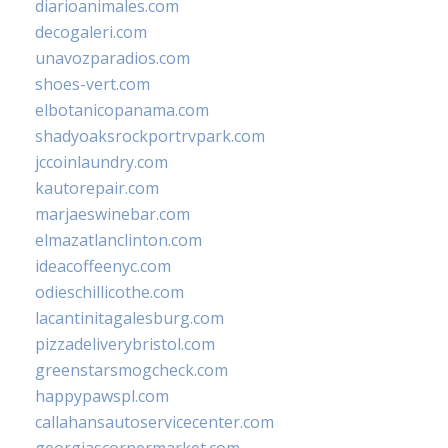
diarioanimales.com
decogaleri.com
unavozparadios.com
shoes-vert.com
elbotanicopanama.com
shadyoaksrockportrvpark.com
jccoinlaundry.com
kautorepair.com
marjaeswinebar.com
elmazatlanclinton.com
ideacoffeenyc.com
odieschillicothe.com
lacantinitagalesburg.com
pizzadeliverybristol.com
greenstarsmogcheck.com
happypawspl.com
callahansautoservicecenter.com