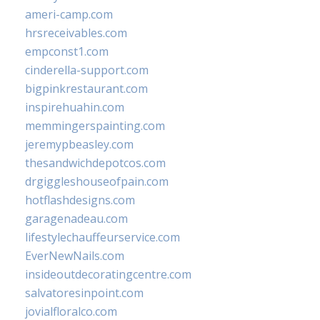
ameri-camp.com
hrsreceivables.com
empconst1.com
cinderella-support.com
bigpinkrestaurant.com
inspirehuahin.com
memmingerspainting.com
jeremypbeasley.com
thesandwichdepotcos.com
drgiggleshouseofpain.com
hotflashdesigns.com
garagenadeau.com
lifestylechauffeurservice.com
EverNewNails.com
insideoutdecoratingcentre.com
salvatoresinpoint.com
jovialfloralco.com