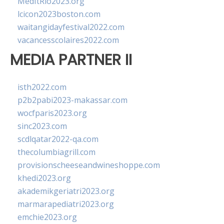
MedItRio2023.org
lcicon2023boston.com
waitangidayfestival2022.com
vacancesscolaires2022.com
MEDIA PARTNER II
isth2022.com
p2b2pabi2023-makassar.com
wocfparis2023.org
sinc2023.com
scdlqatar2022-qa.com
thecolumbiagrill.com
provisionscheeseandwineshoppe.com
khedi2023.org
akademikgeriatri2023.org
marmarapediatri2023.org
emchie2023.org