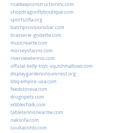
roadwayconstructioninc.com
shopdragonflyboutique.com
sportszilla.org
batchprovisionsbar.com
brasserie-gobette.com
musicrearte.com
morseysfarms.com
riverviewtennis.com
official-kelly-toys-squishmallows.com
displaygardenonsuncrest.org
bbq-empire-usa.com
feedstoreva.com
drogopets.com
ediblechalk.com
tabletennisnearme.com
oaksofa.com
soultacohtx.com