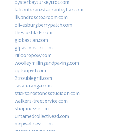
oysterbayturkeytrot.com
lafronterarestauranteybar.com
lilyandrosetearoom.com
olivesburgberrypatch.com
theslushkids.com
giobastian.com
glpascensori.com
rifloorepoxy.com
woolleymillingandpaving.com
uptonpvd.com
2troublegrill.com
casateranga.com
sticksandstonesstudiooh.com
walkers-treeservice.com
shopmossi.com
untamedcollectivesd.com
mxpwellness.com