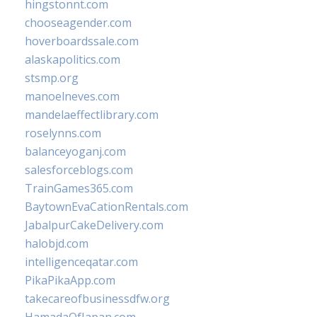
hingstonnt.com
chooseagender.com
hoverboardssale.com
alaskapolitics.com
stsmp.org
manoelneves.com
mandelaeffectlibrary.com
roselynns.com
balanceyoganj.com
salesforceblogs.com
TrainGames365.com
BaytownEvaCationRentals.com
JabalpurCakeDelivery.com
halobjd.com
intelligenceqatar.com
PikaPikaApp.com
takecareofbusinessdfw.org