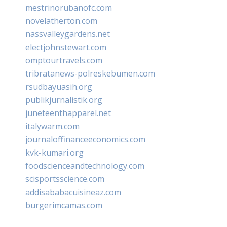
mestrinorubanofc.com
novelatherton.com
nassvalleygardens.net
electjohnstewart.com
omptourtravels.com
tribratanews-polreskebumen.com
rsudbayuasih.org
publikjurnalistik.org
juneteenthapparel.net
italywarm.com
journaloffinanceeconomics.com
kvk-kumari.org
foodscienceandtechnology.com
scisportsscience.com
addisababacuisineaz.com
burgerimcamas.com