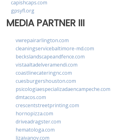
capishcaps.com
gpsyfl.org
MEDIA PARTNER III
vwrepairarlington.com
cleaningservicebaltimore-md.com
beckslandscapeandfence.com
vistaaltadelveramendi.com
coastlinecateringnc.com
cuesburgershouston.com
psicologiaespecializadaencampeche.com
dmtacos.com
crescentstreetprinting.com
hornopizza.com
driveadragster.com
hematologa.com
lizaivanov.com