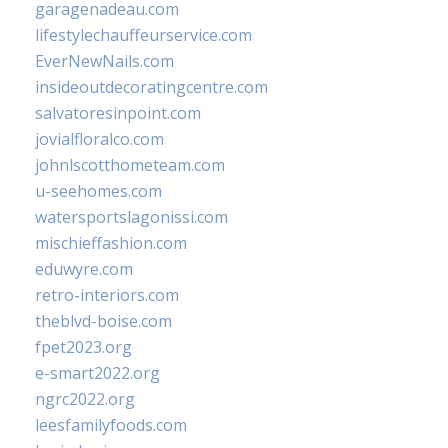
garagenadeau.com
lifestylechauffeurservice.com
EverNewNails.com
insideoutdecoratingcentre.com
salvatoresinpoint.com
jovialfloralco.com
johnlscotthometeam.com
u-seehomes.com
watersportslagonissi.com
mischieffashion.com
eduwyre.com
retro-interiors.com
theblvd-boise.com
fpet2023.org
e-smart2022.org
ngrc2022.org
leesfamilyfoods.com