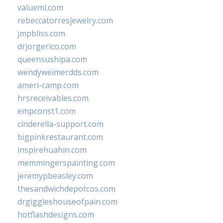
valueml.com
rebeccatorresjewelry.com
jmpbliss.com
drjorgerico.com
queensushipa.com
wendyweimerdds.com
ameri-camp.com
hrsreceivables.com
empconst1.com
cinderella-support.com
bigpinkrestaurant.com
inspirehuahin.com
memmingerspainting.com
jeremypbeasley.com
thesandwichdepotcos.com
drgiggleshouseofpain.com
hotflashdesigns.com