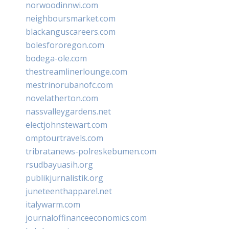
norwoodinnwi.com
neighboursmarket.com
blackanguscareers.com
bolesfororegon.com
bodega-ole.com
thestreamlinerlounge.com
mestrinorubanofc.com
novelatherton.com
nassvalleygardens.net
electjohnstewart.com
omptourtravels.com
tribratanews-polreskebumen.com
rsudbayuasih.org
publikjurnalistik.org
juneteenthapparel.net
italywarm.com
journaloffinanceeconomics.com