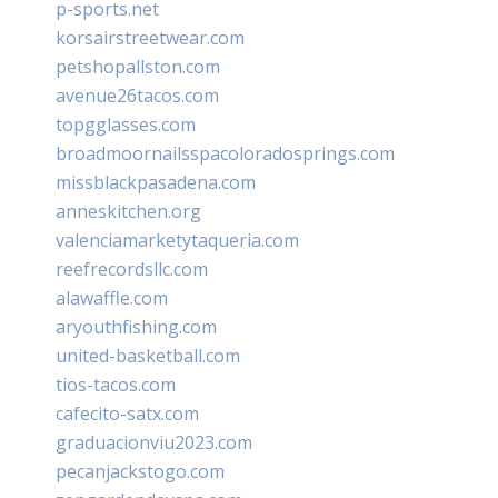
p-sports.net
korsairstreetwear.com
petshopallston.com
avenue26tacos.com
topgglasses.com
broadmoornailsspacoloradosprings.com
missblackpasadena.com
anneskitchen.org
valenciamarketytaqueria.com
reefrecordsllc.com
alawaffle.com
aryouthfishing.com
united-basketball.com
tios-tacos.com
cafecito-satx.com
graduacionviu2023.com
pecanjackstogo.com