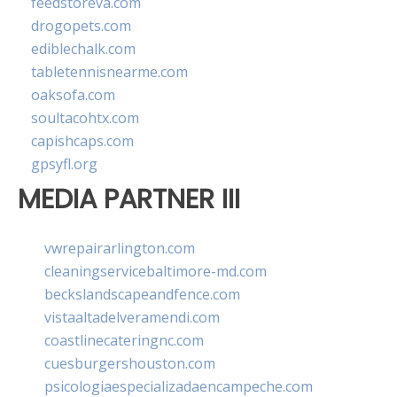
feedstoreva.com
drogopets.com
ediblechalk.com
tabletennisnearme.com
oaksofa.com
soultacohtx.com
capishcaps.com
gpsyfl.org
MEDIA PARTNER III
vwrepairarlington.com
cleaningservicebaltimore-md.com
beckslandscapeandfence.com
vistaaltadelveramendi.com
coastlinecateringnc.com
cuesburgershouston.com
psicologiaespecializadaencampeche.com