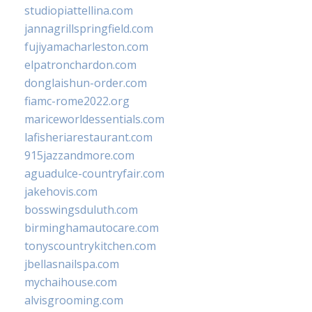
studiopiattellina.com
jannagrillspringfield.com
fujiyamacharleston.com
elpatronchardon.com
donglaishun-order.com
fiamc-rome2022.org
mariceworldessentials.com
lafisheriarestaurant.com
915jazzandmore.com
aguadulce-countryfair.com
jakehovis.com
bosswingsduluth.com
birminghamautocare.com
tonyscountrykitchen.com
jbellasnailspa.com
mychaihouse.com
alvisgrooming.com