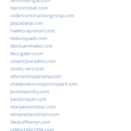
bennusehgall.com
tsecincinnati.com
roderconstructiongroup.com
plazabatai.com
hawkscayresort.com
hellonquads.com
diarioanimales.com
decogaleri.com
unavozparadios.com
shoes-vert.com
elbotanicopanama.com
shadyoaksrockportrvpark.com
jccoinlaundry.com
kautorepair.com
marjaeswinebar.com
elmazatlanclinton.com
ideacoffeenyc.com
odieschillicothe.com