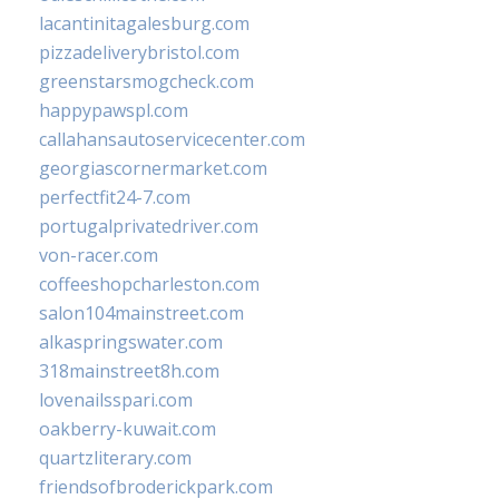
lacantinitagalesburg.com
pizzadeliverybristol.com
greenstarsmogcheck.com
happypawspl.com
callahansautoservicecenter.com
georgiascornermarket.com
perfectfit24-7.com
portugalprivatedriver.com
von-racer.com
coffeeshopcharleston.com
salon104mainstreet.com
alkaspringswater.com
318mainstreet8h.com
lovenailsspari.com
oakberry-kuwait.com
quartzliterary.com
friendsofbroderickpark.com