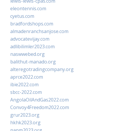
lewis-lewis-cpas.com
eleontennis.com
cyetus.com
bradfordshops.com
almadenranchsanjose.com
advocatevijay.com
adlibilimler2023.com
naswwebed.org
balithut-manado.org
alteregotradingcompany.org
aprce2022.com
ibie2022.com
sbcc-2022.com
AngolaOilAndGas2022.com
Convoy4Freedom2022.com
grur2023.org
hkhk2023.org
napm2023.org