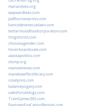
catfriends-bg.org
marianlives.org
waywardtees.com
pidfloorsexpress.com
bancodevenezuelaen.com
bettermoodfoodcorporation.com
hingstonnt.com
chooseagender.com
hoverboardssale.com
alaskapolitics.com
stsmp.org
manoelneves.com
mandelaeffectlibrary.com
roselynns.com
balanceyoganj.com
salesforceblogs.com
TrainGames365.com
BaytownEvaCationRentals.com