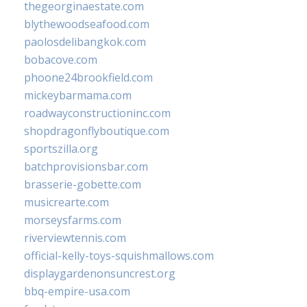
thegeorginaestate.com
blythewoodseafood.com
paolosdelibangkok.com
bobacove.com
phoone24brookfield.com
mickeybarmama.com
roadwayconstructioninc.com
shopdragonflyboutique.com
sportszilla.org
batchprovisionsbar.com
brasserie-gobette.com
musicrearte.com
morseysfarms.com
riverviewtennis.com
official-kelly-toys-squishmallows.com
displaygardenonsuncrest.org
bbq-empire-usa.com