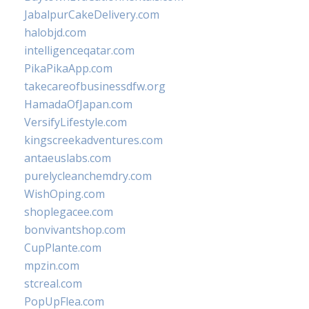
JabalpurCakeDelivery.com
halobjd.com
intelligenceqatar.com
PikaPikaApp.com
takecareofbusinessdfw.org
HamadaOfJapan.com
VersifyLifestyle.com
kingscreekadventures.com
antaeuslabs.com
purelycleanchemdry.com
WishOping.com
shoplegacee.com
bonvivantshop.com
CupPlante.com
mpzin.com
stcreal.com
PopUpFlea.com