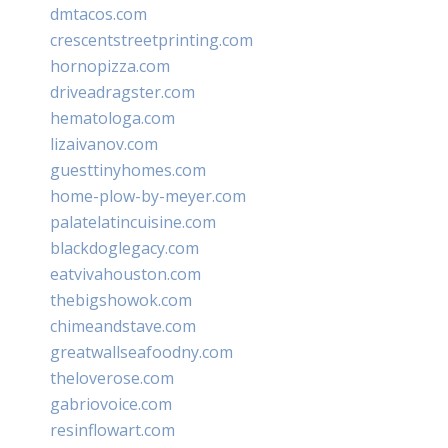
dmtacos.com
crescentstreetprinting.com
hornopizza.com
driveadragster.com
hematologa.com
lizaivanov.com
guesttinyhomes.com
home-plow-by-meyer.com
palatelatincuisine.com
blackdoglegacy.com
eatvivahouston.com
thebigshowok.com
chimeandstave.com
greatwallseafoodny.com
theloverose.com
gabriovoice.com
resinflowart.com