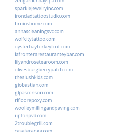
zengardendayspa.com
sparklejewelryinc.com
ironcladtattoostudio.com
bruinshome.com
annascleaningsvc.com
wolfcitytattoo.com
oysterbayturkeytrot.com
lafronterarestauranteybar.com
lilyandrosetearoom.com
olivesburgberrypatch.com
theslushkids.com
giobastian.com
glpascensori.com
rifloorepoxy.com
woolleymillingandpaving.com
uptonpvd.com
2troublegrill.com
casateranga.com