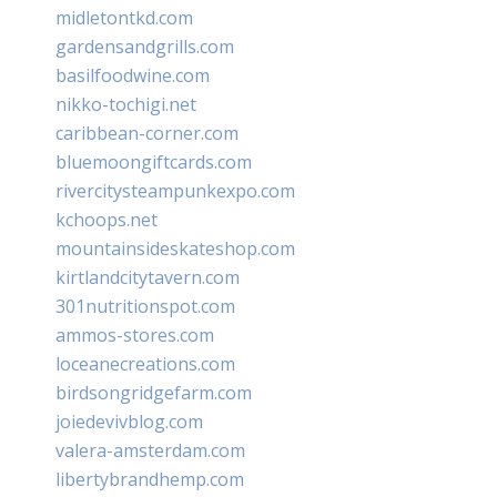
midletontkd.com
gardensandgrills.com
basilfoodwine.com
nikko-tochigi.net
caribbean-corner.com
bluemoongiftcards.com
rivercitysteampunkexpo.com
kchoops.net
mountainsideskateshop.com
kirtlandcitytavern.com
301nutritionspot.com
ammos-stores.com
loceanecreations.com
birdsongridgefarm.com
joiedevivblog.com
valera-amsterdam.com
libertybrandhemp.com