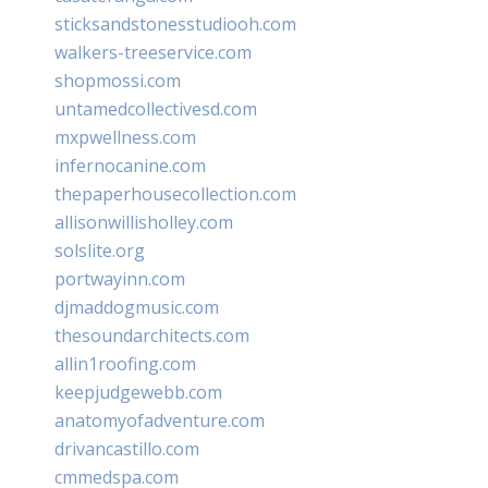
sticksandstonesstudiooh.com
walkers-treeservice.com
shopmossi.com
untamedcollectivesd.com
mxpwellness.com
infernocanine.com
thepaperhousecollection.com
allisonwillisholley.com
solslite.org
portwayinn.com
djmaddogmusic.com
thesoundarchitects.com
allin1roofing.com
keepjudgewebb.com
anatomyofadventure.com
drivancastillo.com
cmmedspa.com