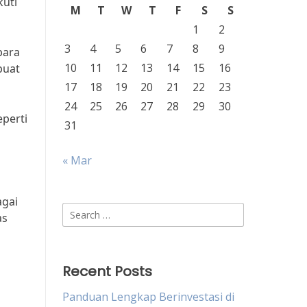
kuti
M
T
W
T
F
S
S
1
2
3
4
5
6
7
8
9
para
10
11
12
13
14
15
16
buat
17
18
19
20
21
22
23
24
25
26
27
28
29
30
eperti
31
« Mar
agai
Search
as
for:
Recent Posts
Panduan Lengkap Berinvestasi di