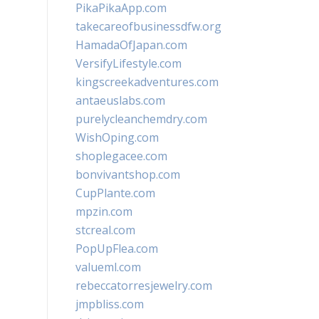
PikaPikaApp.com
takecareofbusinessdfw.org
HamadaOfJapan.com
VersifyLifestyle.com
kingscreekadventures.com
antaeuslabs.com
purelycleanchemdry.com
WishOping.com
shoplegacee.com
bonvivantshop.com
CupPlante.com
mpzin.com
stcreal.com
PopUpFlea.com
valueml.com
rebeccatorresjewelry.com
jmpbliss.com