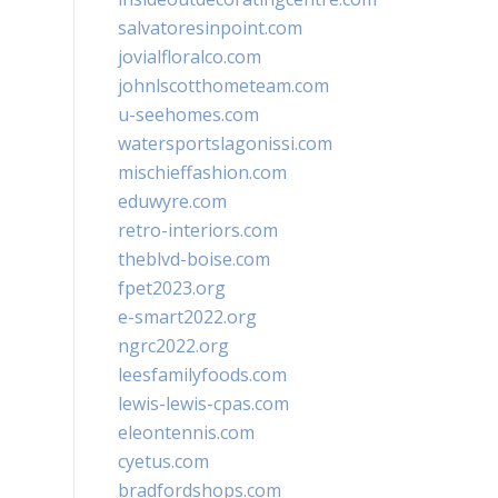
salvatoresinpoint.com
jovialfloralco.com
johnlscotthometeam.com
u-seehomes.com
watersportslagonissi.com
mischieffashion.com
eduwyre.com
retro-interiors.com
theblvd-boise.com
fpet2023.org
e-smart2022.org
ngrc2022.org
leesfamilyfoods.com
lewis-lewis-cpas.com
eleontennis.com
cyetus.com
bradfordshops.com