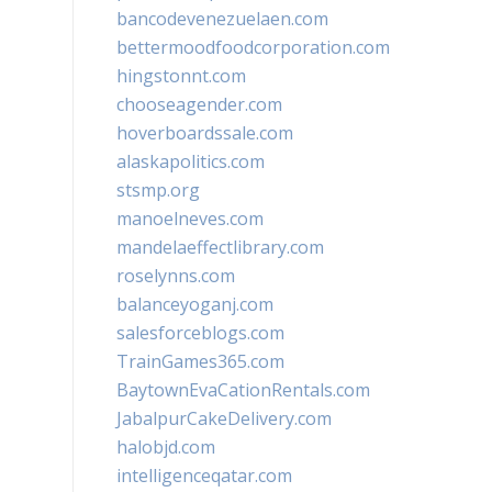
bancodevenezuelaen.com
bettermoodfoodcorporation.com
hingstonnt.com
chooseagender.com
hoverboardssale.com
alaskapolitics.com
stsmp.org
manoelneves.com
mandelaeffectlibrary.com
roselynns.com
balanceyoganj.com
salesforceblogs.com
TrainGames365.com
BaytownEvaCationRentals.com
JabalpurCakeDelivery.com
halobjd.com
intelligenceqatar.com