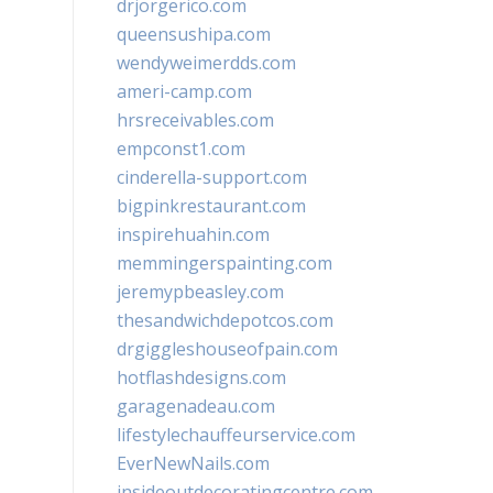
drjorgerico.com
queensushipa.com
wendyweimerdds.com
ameri-camp.com
hrsreceivables.com
empconst1.com
cinderella-support.com
bigpinkrestaurant.com
inspirehuahin.com
memmingerspainting.com
jeremypbeasley.com
thesandwichdepotcos.com
drgiggleshouseofpain.com
hotflashdesigns.com
garagenadeau.com
lifestylechauffeurservice.com
EverNewNails.com
insideoutdecoratingcentre.com