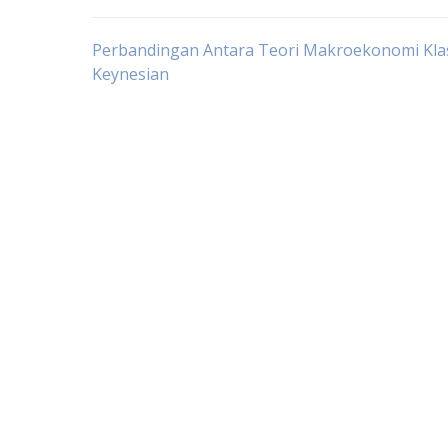
Post
Perbandingan Antara Teori Makroekonomi Kla
Keynesian
navigation