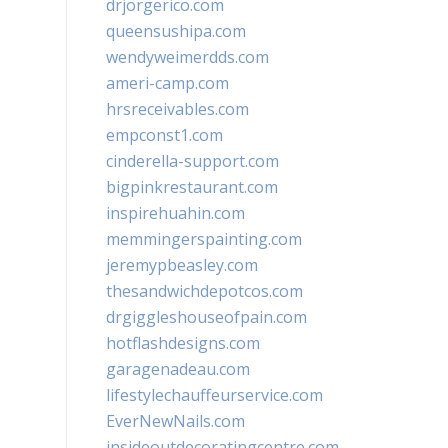
drjorgerico.com
queensushipa.com
wendyweimerdds.com
ameri-camp.com
hrsreceivables.com
empconst1.com
cinderella-support.com
bigpinkrestaurant.com
inspirehuahin.com
memmingerspainting.com
jeremypbeasley.com
thesandwichdepotcos.com
drgiggleshouseofpain.com
hotflashdesigns.com
garagenadeau.com
lifestylechauffeurservice.com
EverNewNails.com
insideoutdecoratingcentre.com