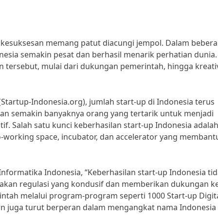
h kesuksesan memang patut diacungi jempol. Dalam beber
nesia semakin pesat dan berhasil menarik perhatian dunia.
tersebut, mulai dari dukungan pemerintah, hingga kreativ
(Startup-Indonesia.org), jumlah start-up di Indonesia terus
kan semakin banyaknya orang yang tertarik untuk menjadi
. Salah satu kunci keberhasilan start-up Indonesia adala
-working space, incubator, dan accelerator yang membant
formatika Indonesia, “Keberhasilan start-up Indonesia ti
ptakan regulasi yang kondusif dan memberikan dukungan k
intah melalui program-program seperti 1000 Start-up Digita
Corn juga turut berperan dalam mengangkat nama Indonesia 