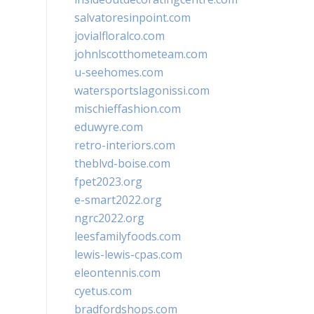
salvatoresinpoint.com
jovialfloralco.com
johnlscotthometeam.com
u-seehomes.com
watersportslagonissi.com
mischieffashion.com
eduwyre.com
retro-interiors.com
theblvd-boise.com
fpet2023.org
e-smart2022.org
ngrc2022.org
leesfamilyfoods.com
lewis-lewis-cpas.com
eleontennis.com
cyetus.com
bradfordshops.com