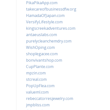
PikaPikaApp.com
takecareofbusinessdfw.org
HamadaOfJapan.com
VersifyLifestyle.com
kingscreekadventures.com
antaeuslabs.com
purelycleanchemdry.com
WishOping.com
shoplegacee.com
bonvivantshop.com
CupPlante.com
mpzin.com
stcreal.com
PopUpFlea.com
valueml.com
rebeccatorresjewelry.com
jmpbliss.com