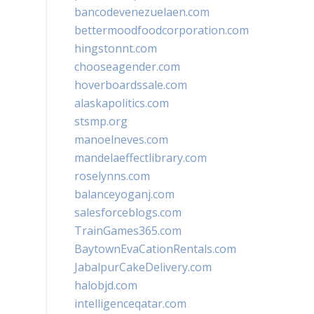
bancodevenezuelaen.com
bettermoodfoodcorporation.com
hingstonnt.com
chooseagender.com
hoverboardssale.com
alaskapolitics.com
stsmp.org
manoelneves.com
mandelaeffectlibrary.com
roselynns.com
balanceyoganj.com
salesforceblogs.com
TrainGames365.com
BaytownEvaCationRentals.com
JabalpurCakeDelivery.com
halobjd.com
intelligenceqatar.com