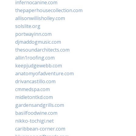
infernocanine.com
thepaperhousecollection.com
allisonwillisholley.com
solslite.org
portwayinn.com
djmaddogmusic.com
thesoundarchitects.com
allin1roofing.com
keepjudgewebb.com
anatomyofadventure.com
drivancastillo.com
cmmedspa.com
midletontkd.com
gardensandgrills.com
basilfoodwine.com
nikko-tochigi.net
caribbean-corner.com