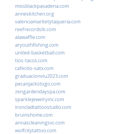
missblackpasadena.com
anneskitchen.org
valenciamarketytaqueria.com
reefrecordsllc.com
alawaffle.com
aryouthfishing.com
united-basketball.com
tios-tacos.com
cafecito-satx.com
graduacionviu2023.com
pecanjackstogo.com
zengardendayspa.com
sparklejewelryinc.com
ironcladtattoostudio.com
bruinshome.com
annascleaningsvc.com
wolfcitytattoo.com