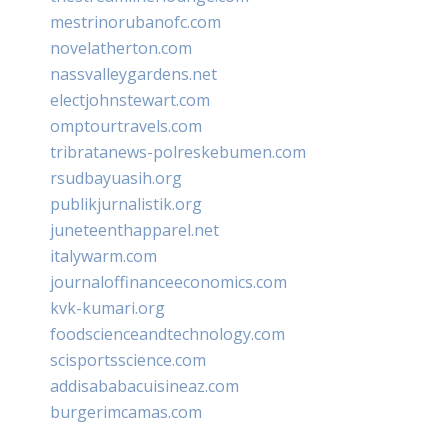
mestrinorubanofc.com
novelatherton.com
nassvalleygardens.net
electjohnstewart.com
omptourtravels.com
tribratanews-polreskebumen.com
rsudbayuasih.org
publikjurnalistik.org
juneteenthapparel.net
italywarm.com
journaloffinanceeconomics.com
kvk-kumari.org
foodscienceandtechnology.com
scisportsscience.com
addisababacuisineaz.com
burgerimcamas.com