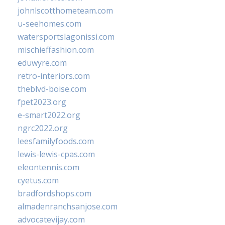
johnlscotthometeam.com
u-seehomes.com
watersportslagonissi.com
mischieffashion.com
eduwyre.com
retro-interiors.com
theblvd-boise.com
fpet2023.org
e-smart2022.org
ngrc2022.org
leesfamilyfoods.com
lewis-lewis-cpas.com
eleontennis.com
cyetus.com
bradfordshops.com
almadenranchsanjose.com
advocatevijay.com