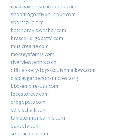
roadwayconstructioninc.com
shopdragonflyboutique.com
sportszilla.org
batchprovisionsbar.com
brasserie-gobette.com
musicrearte.com
morseysfarms.com
riverviewtennis.com
official-kelly-toys-squishmallows.com
displaygardenonsuncrest.org
bbq-empire-usa.com
feedstoreva.com
drogopets.com
ediblechalk.com
tabletennisnearme.com
oaksofa.com
soultacohtx.com