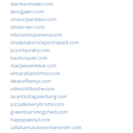
diarioanimales.com
decogaleri.com
unavozparadios.com
shoes-vert.com
elbotanicopanama.com
shadyoaksrockportrvpark.com
jccoinlaundry.com
kautorepair.com
marjaeswinebar.com
elmazatlanclinton.com
ideacoffeenyc.com
odieschillicothe.com
lacantinitagalesburg.com
pizzadeliverybristol.com
greenstarsmogcheck.com
happypawspl.com
callahansautoservicecenter.com