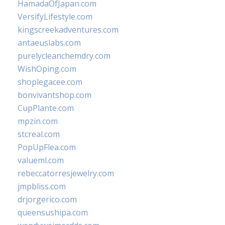
HamadaOfJapan.com
VersifyLifestyle.com
kingscreekadventures.com
antaeuslabs.com
purelycleanchemdry.com
WishOping.com
shoplegacee.com
bonvivantshop.com
CupPlante.com
mpzin.com
stcreal.com
PopUpFlea.com
valueml.com
rebeccatorresjewelry.com
jmpbliss.com
drjorgerico.com
queensushipa.com