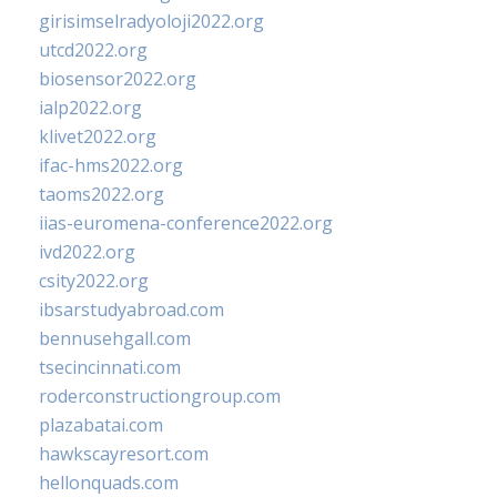
girisimselradyoloji2022.org
utcd2022.org
biosensor2022.org
ialp2022.org
klivet2022.org
ifac-hms2022.org
taoms2022.org
iias-euromena-conference2022.org
ivd2022.org
csity2022.org
ibsarstudyabroad.com
bennusehgall.com
tsecincinnati.com
roderconstructiongroup.com
plazabatai.com
hawkscayresort.com
hellonquads.com