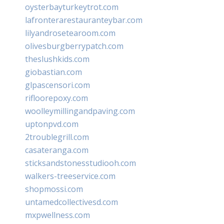
oysterbayturkeytrot.com
lafronterarestauranteybar.com
lilyandrosetearoom.com
olivesburgberrypatch.com
theslushkids.com
giobastian.com
glpascensori.com
rifloorepoxy.com
woolleymillingandpaving.com
uptonpvd.com
2troublegrill.com
casateranga.com
sticksandstonesstudiooh.com
walkers-treeservice.com
shopmossi.com
untamedcollectivesd.com
mxpwellness.com