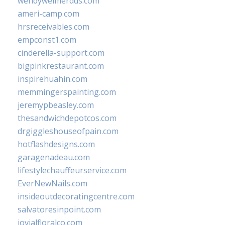
wendyweimerdds.com
ameri-camp.com
hrsreceivables.com
empconst1.com
cinderella-support.com
bigpinkrestaurant.com
inspirehuahin.com
memmingerspainting.com
jeremypbeasley.com
thesandwichdepotcos.com
drgiggleshouseofpain.com
hotflashdesigns.com
garagenadeau.com
lifestylechauffeurservice.com
EverNewNails.com
insideoutdecoratingcentre.com
salvatoresinpoint.com
jovialfloralco.com