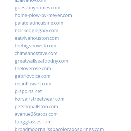
guesttinyhomes.com
home-plow-by-meyer.com
palatelatincuisine.com
blackdoglegacy.com
eatvivahouston.com
thebigshowok.com
chimeandstave.com
greatwallseafoodny.com
theloverose.com
gabriovoice.com
resinflowart.com
p-sports.net
korsairstreetwear.com
petshopallston.com
avenue26tacos.com
topgglasses.com
broadmoornailsspacoloradosprings.com