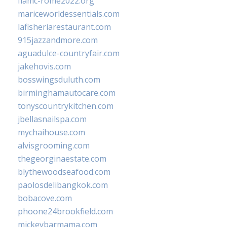
fiamc-rome2022.org
mariceworldessentials.com
lafisheriarestaurant.com
915jazzandmore.com
aguadulce-countryfair.com
jakehovis.com
bosswingsduluth.com
birminghamautocare.com
tonyscountrykitchen.com
jbellasnailspa.com
mychaihouse.com
alvisgrooming.com
thegeorginaestate.com
blythewoodseafood.com
paolosdelibangkok.com
bobacove.com
phoone24brookfield.com
mickeybarmama.com