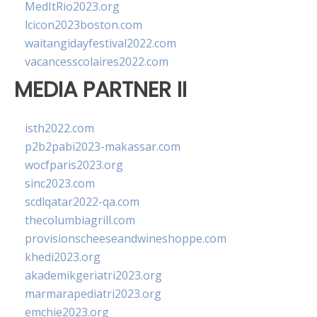
MedItRio2023.org
lcicon2023boston.com
waitangidayfestival2022.com
vacancesscolaires2022.com
MEDIA PARTNER II
isth2022.com
p2b2pabi2023-makassar.com
wocfparis2023.org
sinc2023.com
scdlqatar2022-qa.com
thecolumbiagrill.com
provisionscheeseandwineshoppe.com
khedi2023.org
akademikgeriatri2023.org
marmarapediatri2023.org
emchie2023.org