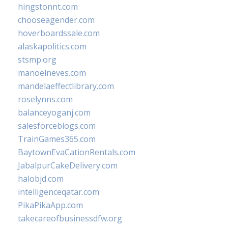
hingstonnt.com
chooseagender.com
hoverboardssale.com
alaskapolitics.com
stsmp.org
manoelneves.com
mandelaeffectlibrary.com
roselynns.com
balanceyoganj.com
salesforceblogs.com
TrainGames365.com
BaytownEvaCationRentals.com
JabalpurCakeDelivery.com
halobjd.com
intelligenceqatar.com
PikaPikaApp.com
takecareofbusinessdfw.org