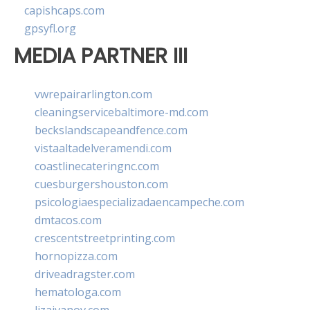
capishcaps.com
gpsyfl.org
MEDIA PARTNER III
vwrepairarlington.com
cleaningservicebaltimore-md.com
beckslandscapeandfence.com
vistaaltadelveramendi.com
coastlinecateringnc.com
cuesburgershouston.com
psicologiaespecializadaencampeche.com
dmtacos.com
crescentstreetprinting.com
hornopizza.com
driveadragster.com
hematologa.com
lizaivanov.com