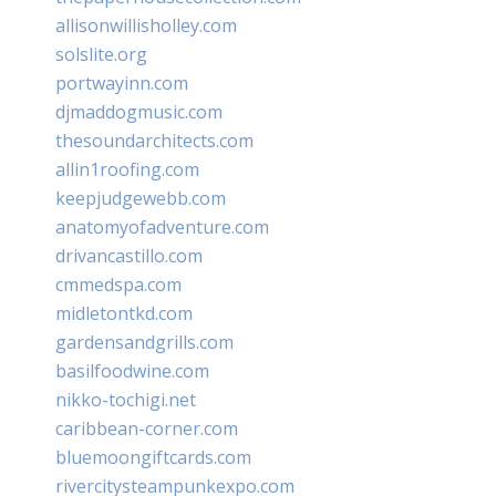
allisonwillisholley.com
solslite.org
portwayinn.com
djmaddogmusic.com
thesoundarchitects.com
allin1roofing.com
keepjudgewebb.com
anatomyofadventure.com
drivancastillo.com
cmmedspa.com
midletontkd.com
gardensandgrills.com
basilfoodwine.com
nikko-tochigi.net
caribbean-corner.com
bluemoongiftcards.com
rivercitysteampunkexpo.com