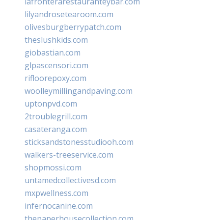
lafronterarestauranteybar.com
lilyandrosetearoom.com
olivesburgberrypatch.com
theslushkids.com
giobastian.com
glpascensori.com
rifloorepoxy.com
woolleymillingandpaving.com
uptonpvd.com
2troublegrill.com
casateranga.com
sticksandstonesstudiooh.com
walkers-treeservice.com
shopmossi.com
untamedcollectivesd.com
mxpwellness.com
infernocanine.com
thepaperhousecollection.com