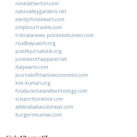
novelatherton.com
nassvalleygardens.net
electjohnstewart.com
omptourtravels.com
tribratanews-polreskebumen.com
rsudbayuasih.org
publikjurnalistik.org
juneteenthapparel.net
italywarm.com
journaloffinanceeconomics.com
kvk-kumari.org
foodscienceandtechnology.com
scisportsscience.com
addisababacuisineaz.com
burgerimcamas.com