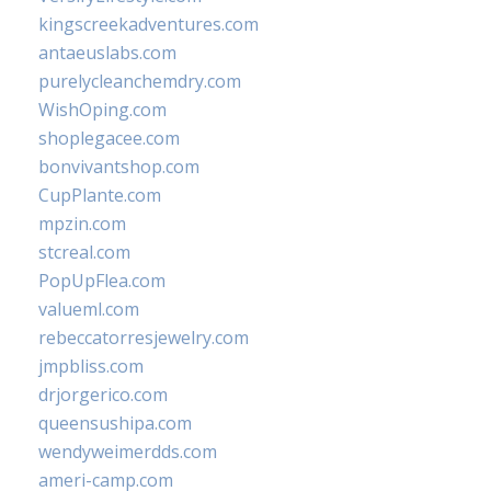
kingscreekadventures.com
antaeuslabs.com
purelycleanchemdry.com
WishOping.com
shoplegacee.com
bonvivantshop.com
CupPlante.com
mpzin.com
stcreal.com
PopUpFlea.com
valueml.com
rebeccatorresjewelry.com
jmpbliss.com
drjorgerico.com
queensushipa.com
wendyweimerdds.com
ameri-camp.com