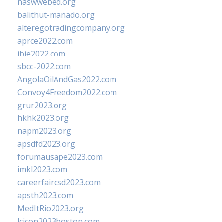
naswwebed.org
balithut-manado.org
alteregotradingcompany.org
aprce2022.com
ibie2022.com
sbcc-2022.com
AngolaOilAndGas2022.com
Convoy4Freedom2022.com
grur2023.org
hkhk2023.org
napm2023.org
apsdfd2023.org
forumausape2023.com
imkl2023.com
careerfaircsd2023.com
apsth2023.com
MedItRio2023.org
lcicon2023boston.com