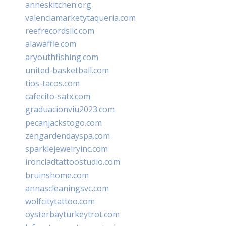
anneskitchen.org
valenciamarketytaqueria.com
reefrecordsllc.com
alawaffle.com
aryouthfishing.com
united-basketball.com
tios-tacos.com
cafecito-satx.com
graduacionviu2023.com
pecanjackstogo.com
zengardendayspa.com
sparklejewelryinc.com
ironcladtattoostudio.com
bruinshome.com
annascleaningsvc.com
wolfcitytattoo.com
oysterbayturkeytrot.com