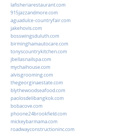
lafisheriarestaurant.com
915jazzandmore.com
aguadulce-countryfair.com
jakehovis.com
bosswingsduluth.com
birminghamautocare.com
tonyscountrykitchen.com
jbellasnailspa.com
mychaihouse.com
alvisgrooming.com
thegeorginaestate.com
blythewoodseafood.com
paolosdelibangkok.com
bobacove.com
phoone24brookfield.com
mickeybarmama.com
roadwayconstructioninc.com