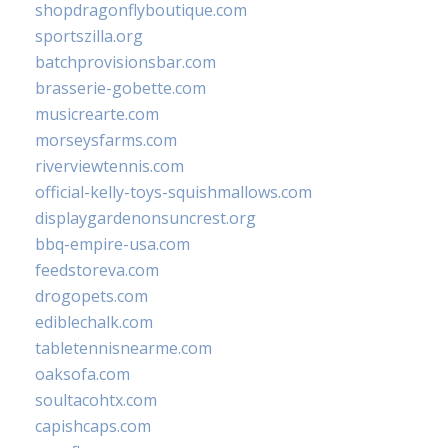
shopdragonflyboutique.com
sportszilla.org
batchprovisionsbar.com
brasserie-gobette.com
musicrearte.com
morseysfarms.com
riverviewtennis.com
official-kelly-toys-squishmallows.com
displaygardenonsuncrest.org
bbq-empire-usa.com
feedstoreva.com
drogopets.com
ediblechalk.com
tabletennisnearme.com
oaksofa.com
soultacohtx.com
capishcaps.com