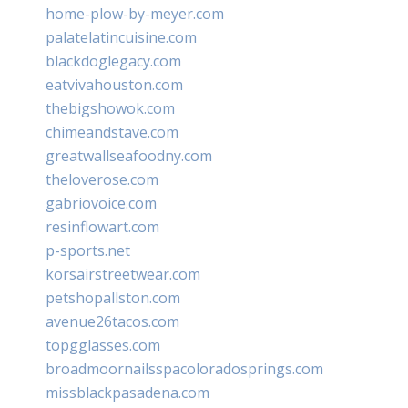
home-plow-by-meyer.com
palatelatincuisine.com
blackdoglegacy.com
eatvivahouston.com
thebigshowok.com
chimeandstave.com
greatwallseafoodny.com
theloverose.com
gabriovoice.com
resinflowart.com
p-sports.net
korsairstreetwear.com
petshopallston.com
avenue26tacos.com
topgglasses.com
broadmoornailsspacoloradosprings.com
missblackpasadena.com