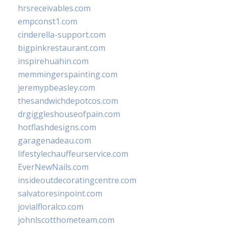
hrsreceivables.com
empconst1.com
cinderella-support.com
bigpinkrestaurant.com
inspirehuahin.com
memmingerspainting.com
jeremypbeasley.com
thesandwichdepotcos.com
drgiggleshouseofpain.com
hotflashdesigns.com
garagenadeau.com
lifestylechauffeurservice.com
EverNewNails.com
insideoutdecoratingcentre.com
salvatoresinpoint.com
jovialfloralco.com
johnlscotthometeam.com