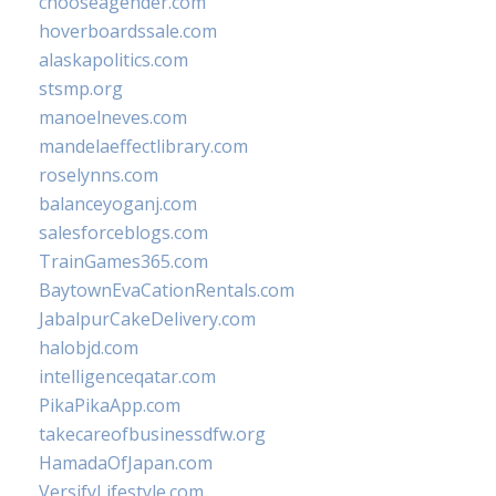
chooseagender.com
hoverboardssale.com
alaskapolitics.com
stsmp.org
manoelneves.com
mandelaeffectlibrary.com
roselynns.com
balanceyoganj.com
salesforceblogs.com
TrainGames365.com
BaytownEvaCationRentals.com
JabalpurCakeDelivery.com
halobjd.com
intelligenceqatar.com
PikaPikaApp.com
takecareofbusinessdfw.org
HamadaOfJapan.com
VersifyLifestyle.com