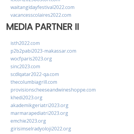
waitangidayfestival2022.com
vacancesscolaires2022.com
MEDIA PARTNER II
isth2022.com
p2b2pabi2023-makassar.com
wocfparis2023.org
sinc2023.com
scdlqatar2022-qa.com
thecolumbiagrill.com
provisionscheeseandwineshoppe.com
khedi2023.org
akademikgeriatri2023.org
marmarapediatri2023.org
emchie2023.org
girisimselradyoloji2022.org