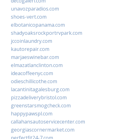
decogaleri.com
unavozparadios.com
shoes-vert.com
elbotanicopanama.com
shadyoaksrockportrvpark.com
jccoinlaundry.com
kautorepair.com
marjaeswinebar.com
elmazatlanclinton.com
ideacoffeenyc.com
odieschillicothe.com
lacantinitagalesburg.com
pizzadeliverybristol.com
greenstarsmogcheck.com
happypawspl.com
callahansautoservicecenter.com
georgiascornermarket.com
perfectfit24-7.com