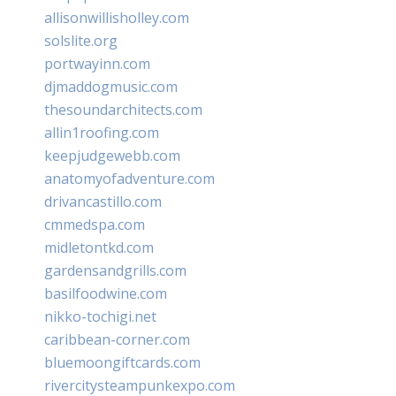
allisonwillisholley.com
solslite.org
portwayinn.com
djmaddogmusic.com
thesoundarchitects.com
allin1roofing.com
keepjudgewebb.com
anatomyofadventure.com
drivancastillo.com
cmmedspa.com
midletontkd.com
gardensandgrills.com
basilfoodwine.com
nikko-tochigi.net
caribbean-corner.com
bluemoongiftcards.com
rivercitysteampunkexpo.com