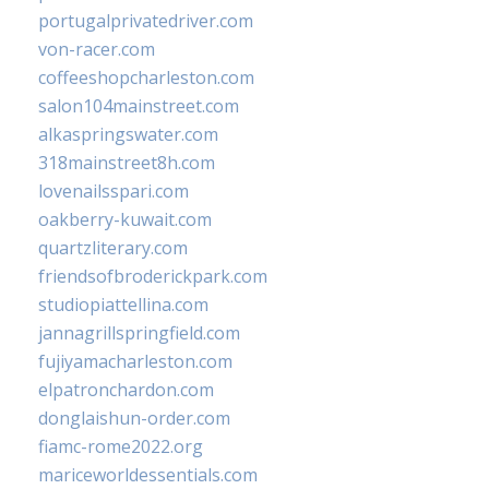
portugalprivatedriver.com
von-racer.com
coffeeshopcharleston.com
salon104mainstreet.com
alkaspringswater.com
318mainstreet8h.com
lovenailsspari.com
oakberry-kuwait.com
quartzliterary.com
friendsofbroderickpark.com
studiopiattellina.com
jannagrillspringfield.com
fujiyamacharleston.com
elpatronchardon.com
donglaishun-order.com
fiamc-rome2022.org
mariceworldessentials.com