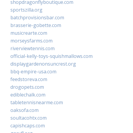
shopdragonflyboutique.com
sportszilla.org
batchprovisionsbar.com
brasserie-gobette.com
musicrearte.com
morseysfarms.com
riverviewtennis.com
official-kelly-toys-squishmallows.com
displaygardenonsuncrest.org
bbq-empire-usa.com
feedstoreva.com
drogopets.com
ediblechalk.com
tabletennisnearme.com
oaksofa.com
soultacohtx.com
capishcaps.com