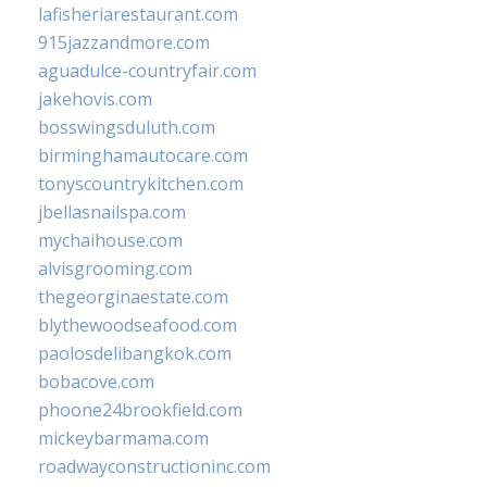
lafisheriarestaurant.com
915jazzandmore.com
aguadulce-countryfair.com
jakehovis.com
bosswingsduluth.com
birminghamautocare.com
tonyscountrykitchen.com
jbellasnailspa.com
mychaihouse.com
alvisgrooming.com
thegeorginaestate.com
blythewoodseafood.com
paolosdelibangkok.com
bobacove.com
phoone24brookfield.com
mickeybarmama.com
roadwayconstructioninc.com