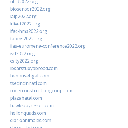
utcd2022.org
biosensor2022.org
ialp2022.org
klivet2022.org
ifac-hms2022.org
taoms2022.org
iias-euromena-conference2022.org
ivd2022.org
csity2022.org
ibsarstudyabroad.com
bennusehgall.com
tsecincinnati.com
roderconstructiongroup.com
plazabatai.com
hawkscayresort.com
hellonquads.com
diarioanimales.com
decogaleri.com