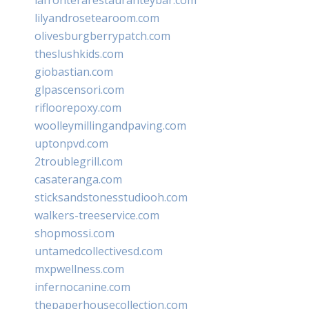
lilyandrosetearoom.com
olivesburgberrypatch.com
theslushkids.com
giobastian.com
glpascensori.com
rifloorepoxy.com
woolleymillingandpaving.com
uptonpvd.com
2troublegrill.com
casateranga.com
sticksandstonesstudiooh.com
walkers-treeservice.com
shopmossi.com
untamedcollectivesd.com
mxpwellness.com
infernocanine.com
thepaperhousecollection.com