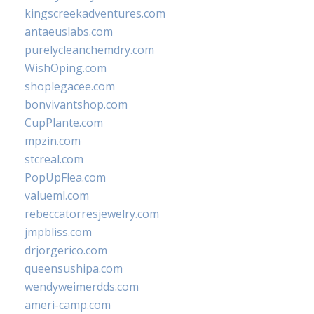
kingscreekadventures.com
antaeuslabs.com
purelycleanchemdry.com
WishOping.com
shoplegacee.com
bonvivantshop.com
CupPlante.com
mpzin.com
stcreal.com
PopUpFlea.com
valueml.com
rebeccatorresjewelry.com
jmpbliss.com
drjorgerico.com
queensushipa.com
wendyweimerdds.com
ameri-camp.com