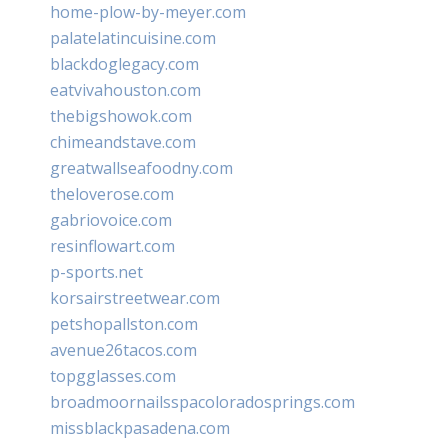
home-plow-by-meyer.com
palatelatincuisine.com
blackdoglegacy.com
eatvivahouston.com
thebigshowok.com
chimeandstave.com
greatwallseafoodny.com
theloverose.com
gabriovoice.com
resinflowart.com
p-sports.net
korsairstreetwear.com
petshopallston.com
avenue26tacos.com
topgglasses.com
broadmoornailsspacoloradosprings.com
missblackpasadena.com