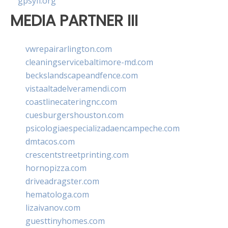
gpsyfl.org
MEDIA PARTNER III
vwrepairarlington.com
cleaningservicebaltimore-md.com
beckslandscapeandfence.com
vistaaltadelveramendi.com
coastlinecateringnc.com
cuesburgershouston.com
psicologiaespecializadaencampeche.com
dmtacos.com
crescentstreetprinting.com
hornopizza.com
driveadragster.com
hematologa.com
lizaivanov.com
guesttinyhomes.com