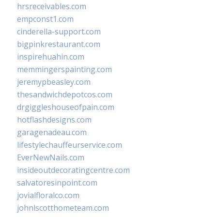
hrsreceivables.com
empconst1.com
cinderella-support.com
bigpinkrestaurant.com
inspirehuahin.com
memmingerspainting.com
jeremypbeasley.com
thesandwichdepotcos.com
drgiggleshouseofpain.com
hotflashdesigns.com
garagenadeau.com
lifestylechauffeurservice.com
EverNewNails.com
insideoutdecoratingcentre.com
salvatoresinpoint.com
jovialfloralco.com
johnlscotthometeam.com