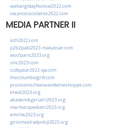
waitangidayfestival2022.com
vacancesscolaires2022.com
MEDIA PARTNER II
isth2022.com
p2b2pabi2023-makassar.com
wocfparis2023.org
sinc2023.com
scdlqatar2022-qa.com
thecolumbiagrill.com
provisionscheeseandwineshoppe.com
khedi2023.org
akademikgeriatri2023.org
marmarapediatri2023.org
emchie2023.org
girisimselradyoloji2022.org