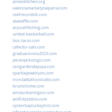
anneskitchen.org
valenciamarketytaqueria.com
reefrecordsllc.com
alawaffle.com
aryouthfishing.com
united-basketball.com
tios-tacos.com
cafecito-satx.com
graduacionviu2023.com
pecanjackstogo.com
zengardendayspa.com
sparklejewelryinc.com
ironcladtattoostudio.com
bruinshome.com
annascleaningsvc.com
wolfcitytattoo.com
oysterbayturkeytrot.com
lafronterarestauranteybar.com