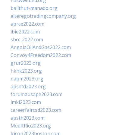
naswwebed.org
balithut-manado.org
alteregotradingcompany.org
aprce2022.com
ibie2022.com
sbcc-2022.com
AngolaOilAndGas2022.com
Convoy4Freedom2022.com
grur2023.org
hkhk2023.org
napm2023.org
apsdfd2023.org
forumausape2023.com
imkl2023.com
careerfaircsd2023.com
apsth2023.com
MedItRio2023.org
lcicon2023boston.com