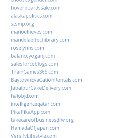
hoverboardssale.com
alaskapolitics.com
stsmp.org
manoelneves.com
mandelaeffectlibrary.com
roselynns.com
balanceyoganj.com
salesforceblogs.com
TrainGames365.com
BaytownEvaCationRentals.com
JabalpurCakeDelivery.com
halobjd.com
intelligenceqatar.com
PikaPikaApp.com
takecareofbusinessdfw.org
HamadaOfJapan.com
VersifyLifestyle.com