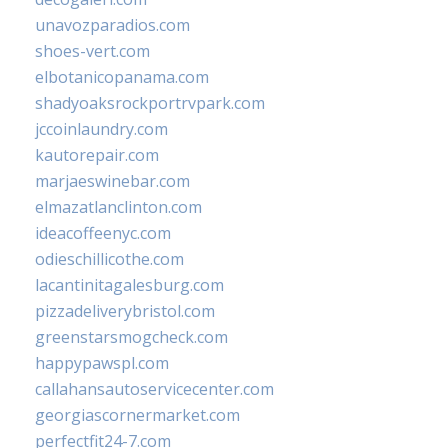
unavozparadios.com
shoes-vert.com
elbotanicopanama.com
shadyoaksrockportrvpark.com
jccoinlaundry.com
kautorepair.com
marjaeswinebar.com
elmazatlanclinton.com
ideacoffeenyc.com
odieschillicothe.com
lacantinitagalesburg.com
pizzadeliverybristol.com
greenstarsmogcheck.com
happypawspl.com
callahansautoservicecenter.com
georgiascornermarket.com
perfectfit24-7.com