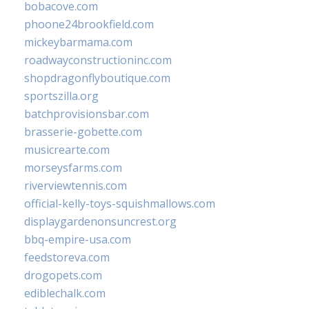
bobacove.com
phoone24brookfield.com
mickeybarmama.com
roadwayconstructioninc.com
shopdragonflyboutique.com
sportszilla.org
batchprovisionsbar.com
brasserie-gobette.com
musicrearte.com
morseysfarms.com
riverviewtennis.com
official-kelly-toys-squishmallows.com
displaygardenonsuncrest.org
bbq-empire-usa.com
feedstoreva.com
drogopets.com
ediblechalk.com