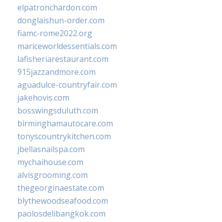
elpatronchardon.com
donglaishun-order.com
fiamc-rome2022.org
mariceworldessentials.com
lafisheriarestaurant.com
915jazzandmore.com
aguadulce-countryfair.com
jakehovis.com
bosswingsduluth.com
birminghamautocare.com
tonyscountrykitchen.com
jbellasnailspa.com
mychaihouse.com
alvisgrooming.com
thegeorginaestate.com
blythewoodseafood.com
paolosdelibangkok.com