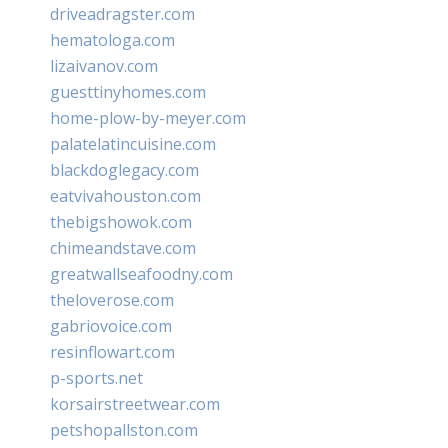
driveadragster.com
hematologa.com
lizaivanov.com
guesttinyhomes.com
home-plow-by-meyer.com
palatelatincuisine.com
blackdoglegacy.com
eatvivahouston.com
thebigshowok.com
chimeandstave.com
greatwallseafoodny.com
theloverose.com
gabriovoice.com
resinflowart.com
p-sports.net
korsairstreetwear.com
petshopallston.com