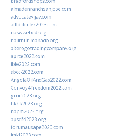
bradfordshops.com
almadenranchsanjose.com
advocatevijay.com
adlibilimler2023.com
naswwebed.org
balithut-manado.org
alteregotradingcompany.org
aprce2022.com
ibie2022.com
sbcc-2022.com
AngolaOilAndGas2022.com
Convoy4Freedom2022.com
grur2023.org
hkhk2023.org
napm2023.org
apsdfd2023.org
forumausape2023.com
imkl2023.com