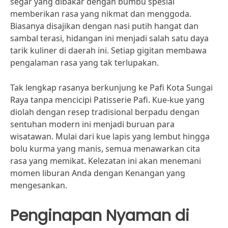
segar yang dibakar dengan bumbu spesial
memberikan rasa yang nikmat dan menggoda.
Biasanya disajikan dengan nasi putih hangat dan
sambal terasi, hidangan ini menjadi salah satu daya
tarik kuliner di daerah ini. Setiap gigitan membawa
pengalaman rasa yang tak terlupakan.
Tak lengkap rasanya berkunjung ke Pafi Kota Sungai
Raya tanpa mencicipi Patisserie Pafi. Kue-kue yang
diolah dengan resep tradisional berpadu dengan
sentuhan modern ini menjadi buruan para
wisatawan. Mulai dari kue lapis yang lembut hingga
bolu kurma yang manis, semua menawarkan cita
rasa yang memikat. Kelezatan ini akan menemani
momen liburan Anda dengan Kenangan yang
mengesankan.
Penginapan Nyaman di