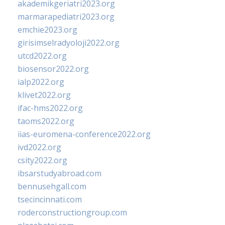
akademikgeriatri2023.org
marmarapediatri2023.org
emchie2023.org
girisimselradyoloji2022.org
utcd2022.org
biosensor2022.org
ialp2022.org
klivet2022.org
ifac-hms2022.org
taoms2022.org
iias-euromena-conference2022.org
ivd2022.org
csity2022.org
ibsarstudyabroad.com
bennusehgall.com
tsecincinnati.com
roderconstructiongroup.com