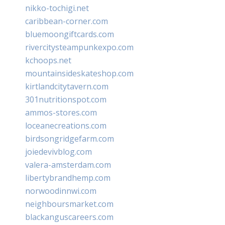
nikko-tochigi.net
caribbean-corner.com
bluemoongiftcards.com
rivercitysteampunkexpo.com
kchoops.net
mountainsideskateshop.com
kirtlandcitytavern.com
301nutritionspot.com
ammos-stores.com
loceanecreations.com
birdsongridgefarm.com
joiedevivblog.com
valera-amsterdam.com
libertybrandhemp.com
norwoodinnwi.com
neighboursmarket.com
blackanguscareers.com