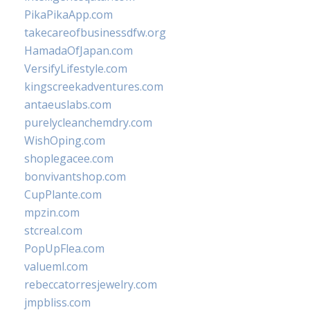
PikaPikaApp.com
takecareofbusinessdfw.org
HamadaOfJapan.com
VersifyLifestyle.com
kingscreekadventures.com
antaeuslabs.com
purelycleanchemdry.com
WishOping.com
shoplegacee.com
bonvivantshop.com
CupPlante.com
mpzin.com
stcreal.com
PopUpFlea.com
valueml.com
rebeccatorresjewelry.com
jmpbliss.com