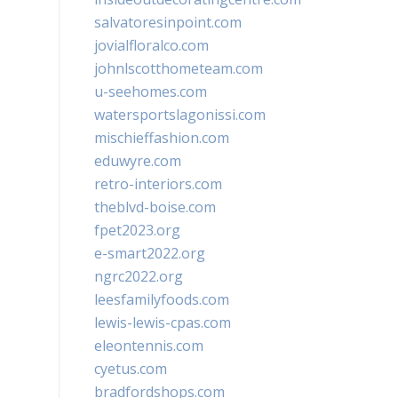
salvatoresinpoint.com
jovialfloralco.com
johnlscotthometeam.com
u-seehomes.com
watersportslagonissi.com
mischieffashion.com
eduwyre.com
retro-interiors.com
theblvd-boise.com
fpet2023.org
e-smart2022.org
ngrc2022.org
leesfamilyfoods.com
lewis-lewis-cpas.com
eleontennis.com
cyetus.com
bradfordshops.com