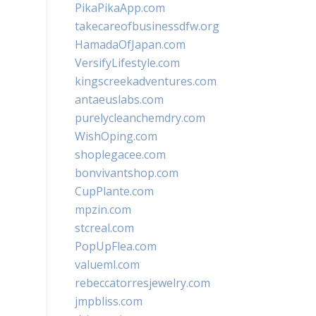
PikaPikaApp.com
takecareofbusinessdfw.org
HamadaOfJapan.com
VersifyLifestyle.com
kingscreekadventures.com
antaeuslabs.com
purelycleanchemdry.com
WishOping.com
shoplegacee.com
bonvivantshop.com
CupPlante.com
mpzin.com
stcreal.com
PopUpFlea.com
valueml.com
rebeccatorresjewelry.com
jmpbliss.com