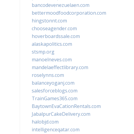
bancodevenezuelaen.com
bettermoodfoodcorporation.com
hingstonnt.com
chooseagender.com
hoverboardssale.com
alaskapolitics.com
stsmp.org
manoelneves.com
mandelaeffectlibrary.com
roselynns.com
balanceyoganj.com
salesforceblogs.com
TrainGames365.com
BaytownEvaCationRentals.com
JabalpurCakeDelivery.com
halobjd.com
intelligenceqatar.com