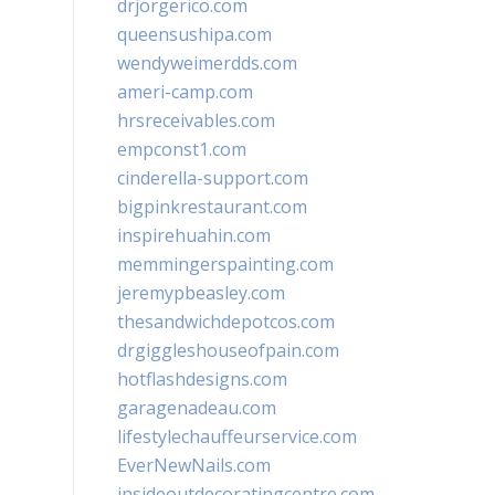
drjorgerico.com
queensushipa.com
wendyweimerdds.com
ameri-camp.com
hrsreceivables.com
empconst1.com
cinderella-support.com
bigpinkrestaurant.com
inspirehuahin.com
memmingerspainting.com
jeremypbeasley.com
thesandwichdepotcos.com
drgiggleshouseofpain.com
hotflashdesigns.com
garagenadeau.com
lifestylechauffeurservice.com
EverNewNails.com
insideoutdecoratingcentre.com