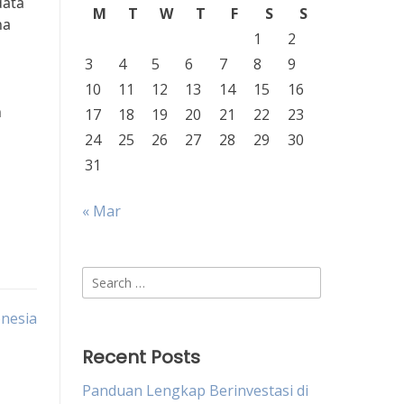
data
M
T
W
T
F
S
S
na
1
2
3
4
5
6
7
8
9
10
11
12
13
14
15
16
n
17
18
19
20
21
22
23
24
25
26
27
28
29
30
31
« Mar
Search
for:
nesia
Recent Posts
Panduan Lengkap Berinvestasi di