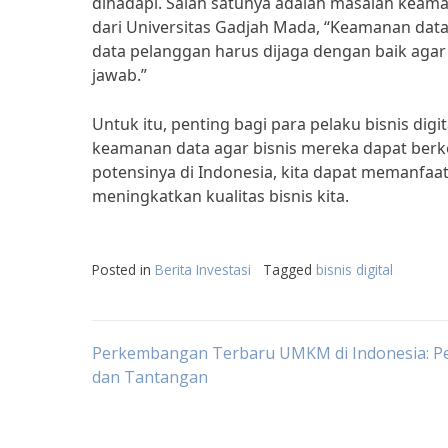
dihadapi. Salah satunya adalah masalah keam
dari Universitas Gadjah Mada, “Keamanan data 
data pelanggan harus dijaga dengan baik agar
jawab.”
Untuk itu, penting bagi para pelaku bisnis di
keamanan data agar bisnis mereka dapat berk
potensinya di Indonesia, kita dapat memanfaa
meningkatkan kualitas bisnis kita.
Posted in
Berita Investasi
Tagged
bisnis digital
Post
Perkembangan Terbaru UMKM di Indonesia: P
dan Tantangan
navigation