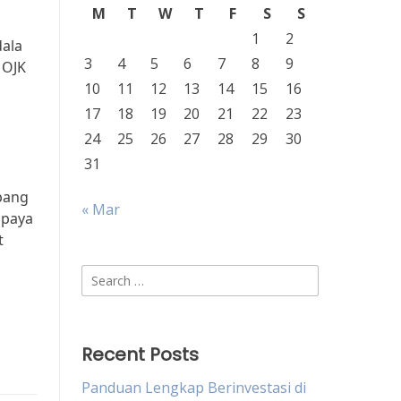
M
T
W
T
F
S
S
1
2
dala
3
4
5
6
7
8
9
 OJK
10
11
12
13
14
15
16
17
18
19
20
21
22
23
24
25
26
27
28
29
30
31
bang
« Mar
upaya
t
Search
for:
Recent Posts
Panduan Lengkap Berinvestasi di