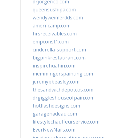
drjorgerico.com
queensushipa.com
wendyweimerdds.com
ameri-camp.com
hrsreceivables.com
empconst1.com
cinderella-support.com
bigpinkrestaurant.com
inspirehuahin.com
memmingerspainting.com
jeremypbeasley.com
thesandwichdepotcos.com
drgiggleshouseofpain.com
hotflashdesigns.com
garagenadeau.com
lifestylechauffeurservice.com
EverNewNails.com
insideoutdecoratingcentre.com