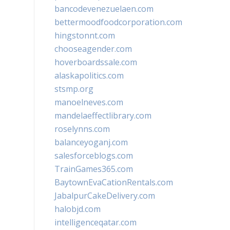
bancodevenezuelaen.com
bettermoodfoodcorporation.com
hingstonnt.com
chooseagender.com
hoverboardssale.com
alaskapolitics.com
stsmp.org
manoelneves.com
mandelaeffectlibrary.com
roselynns.com
balanceyoganj.com
salesforceblogs.com
TrainGames365.com
BaytownEvaCationRentals.com
JabalpurCakeDelivery.com
halobjd.com
intelligenceqatar.com