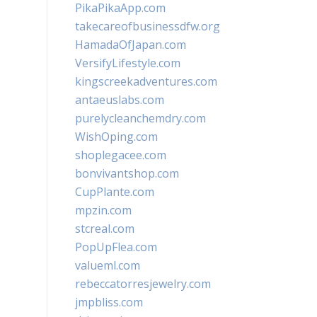
PikaPikaApp.com
takecareofbusinessdfw.org
HamadaOfJapan.com
VersifyLifestyle.com
kingscreekadventures.com
antaeuslabs.com
purelycleanchemdry.com
WishOping.com
shoplegacee.com
bonvivantshop.com
CupPlante.com
mpzin.com
stcreal.com
PopUpFlea.com
valueml.com
rebeccatorresjewelry.com
jmpbliss.com