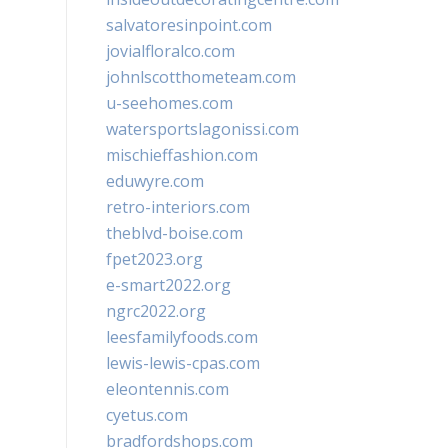
salvatoresinpoint.com
jovialfloralco.com
johnlscotthometeam.com
u-seehomes.com
watersportslagonissi.com
mischieffashion.com
eduwyre.com
retro-interiors.com
theblvd-boise.com
fpet2023.org
e-smart2022.org
ngrc2022.org
leesfamilyfoods.com
lewis-lewis-cpas.com
eleontennis.com
cyetus.com
bradfordshops.com