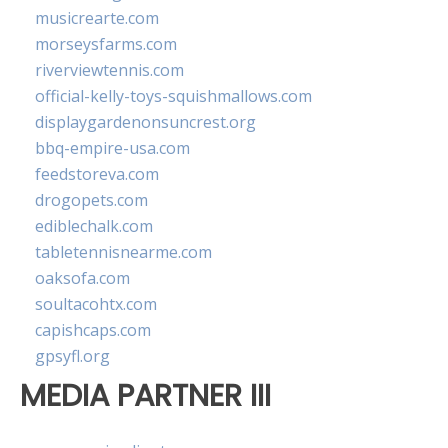
musicrearte.com
morseysfarms.com
riverviewtennis.com
official-kelly-toys-squishmallows.com
displaygardenonsuncrest.org
bbq-empire-usa.com
feedstoreva.com
drogopets.com
ediblechalk.com
tabletennisnearme.com
oaksofa.com
soultacohtx.com
capishcaps.com
gpsyfl.org
MEDIA PARTNER III