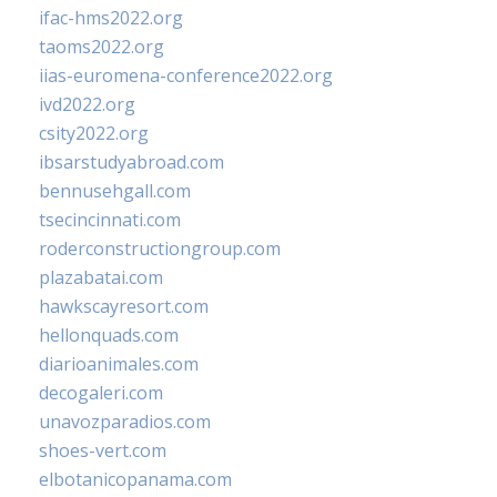
ifac-hms2022.org
taoms2022.org
iias-euromena-conference2022.org
ivd2022.org
csity2022.org
ibsarstudyabroad.com
bennusehgall.com
tsecincinnati.com
roderconstructiongroup.com
plazabatai.com
hawkscayresort.com
hellonquads.com
diarioanimales.com
decogaleri.com
unavozparadios.com
shoes-vert.com
elbotanicopanama.com