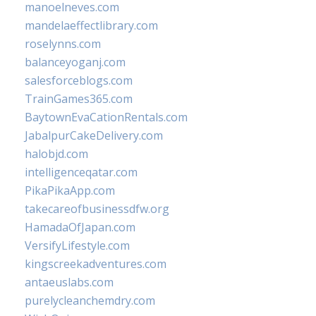
manoelneves.com
mandelaeffectlibrary.com
roselynns.com
balanceyoganj.com
salesforceblogs.com
TrainGames365.com
BaytownEvaCationRentals.com
JabalpurCakeDelivery.com
halobjd.com
intelligenceqatar.com
PikaPikaApp.com
takecareofbusinessdfw.org
HamadaOfJapan.com
VersifyLifestyle.com
kingscreekadventures.com
antaeuslabs.com
purelycleanchemdry.com