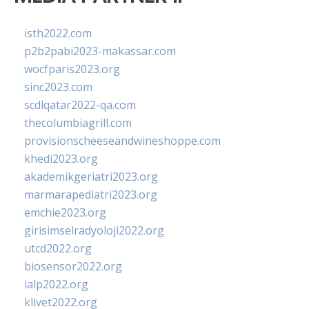
isth2022.com
p2b2pabi2023-makassar.com
wocfparis2023.org
sinc2023.com
scdlqatar2022-qa.com
thecolumbiagrill.com
provisionscheeseandwineshoppe.com
khedi2023.org
akademikgeriatri2023.org
marmarapediatri2023.org
emchie2023.org
girisimselradyoloji2022.org
utcd2022.org
biosensor2022.org
ialp2022.org
klivet2022.org