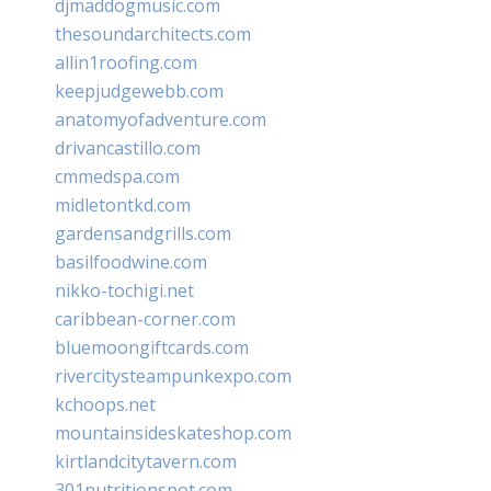
djmaddogmusic.com
thesoundarchitects.com
allin1roofing.com
keepjudgewebb.com
anatomyofadventure.com
drivancastillo.com
cmmedspa.com
midletontkd.com
gardensandgrills.com
basilfoodwine.com
nikko-tochigi.net
caribbean-corner.com
bluemoongiftcards.com
rivercitysteampunkexpo.com
kchoops.net
mountainsideskateshop.com
kirtlandcitytavern.com
301nutritionspot.com