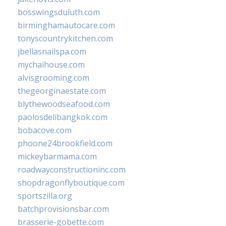
bosswingsduluth.com
birminghamautocare.com
tonyscountrykitchen.com
jbellasnailspa.com
mychaihouse.com
alvisgrooming.com
thegeorginaestate.com
blythewoodseafood.com
paolosdelibangkok.com
bobacove.com
phoone24brookfield.com
mickeybarmama.com
roadwayconstructioninc.com
shopdragonflyboutique.com
sportszilla.org
batchprovisionsbar.com
brasserie-gobette.com