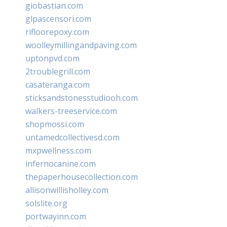
giobastian.com
glpascensori.com
rifloorepoxy.com
woolleymillingandpaving.com
uptonpvd.com
2troublegrill.com
casateranga.com
sticksandstonesstudiooh.com
walkers-treeservice.com
shopmossi.com
untamedcollectivesd.com
mxpwellness.com
infernocanine.com
thepaperhousecollection.com
allisonwillisholley.com
solslite.org
portwayinn.com