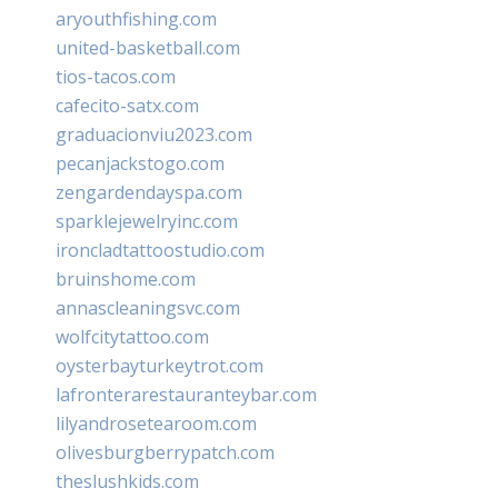
aryouthfishing.com
united-basketball.com
tios-tacos.com
cafecito-satx.com
graduacionviu2023.com
pecanjackstogo.com
zengardendayspa.com
sparklejewelryinc.com
ironcladtattoostudio.com
bruinshome.com
annascleaningsvc.com
wolfcitytattoo.com
oysterbayturkeytrot.com
lafronterarestauranteybar.com
lilyandrosetearoom.com
olivesburgberrypatch.com
theslushkids.com