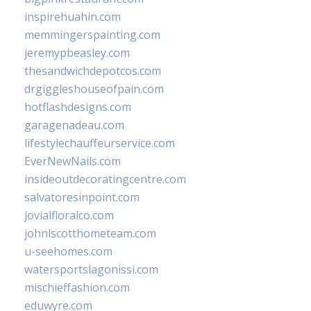
inspirehuahin.com
memmingerspainting.com
jeremypbeasley.com
thesandwichdepotcos.com
drgiggleshouseofpain.com
hotflashdesigns.com
garagenadeau.com
lifestylechauffeurservice.com
EverNewNails.com
insideoutdecoratingcentre.com
salvatoresinpoint.com
jovialfloralco.com
johnlscotthometeam.com
u-seehomes.com
watersportslagonissi.com
mischieffashion.com
eduwyre.com