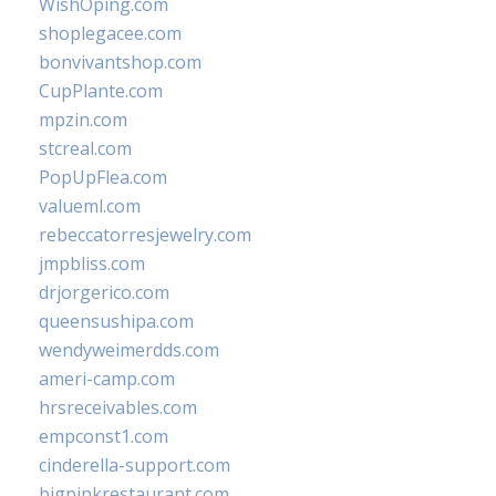
WishOping.com
shoplegacee.com
bonvivantshop.com
CupPlante.com
mpzin.com
stcreal.com
PopUpFlea.com
valueml.com
rebeccatorresjewelry.com
jmpbliss.com
drjorgerico.com
queensushipa.com
wendyweimerdds.com
ameri-camp.com
hrsreceivables.com
empconst1.com
cinderella-support.com
bigpinkrestaurant.com