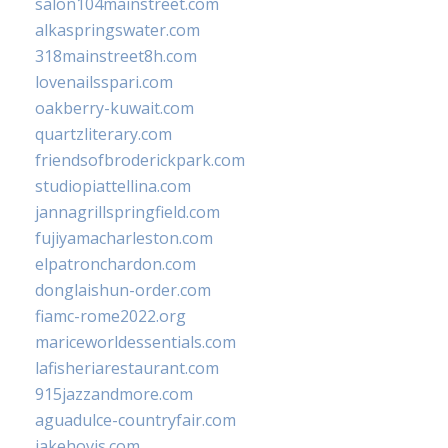
salon104mainstreet.com
alkaspringswater.com
318mainstreet8h.com
lovenailsspari.com
oakberry-kuwait.com
quartzliterary.com
friendsofbroderickpark.com
studiopiattellina.com
jannagrillspringfield.com
fujiyamacharleston.com
elpatronchardon.com
donglaishun-order.com
fiamc-rome2022.org
mariceworldessentials.com
lafisheriarestaurant.com
915jazzandmore.com
aguadulce-countryfair.com
jakehovis.com