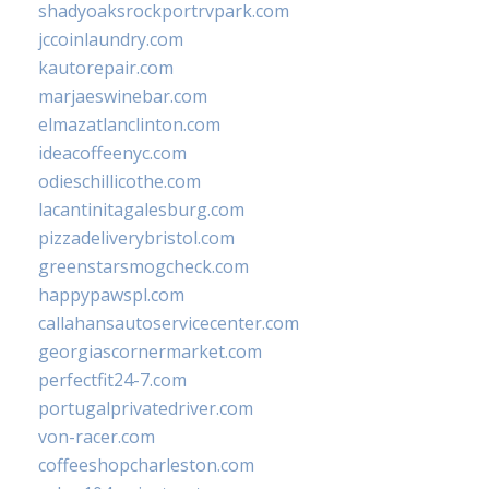
shadyoaksrockportrvpark.com
jccoinlaundry.com
kautorepair.com
marjaeswinebar.com
elmazatlanclinton.com
ideacoffeenyc.com
odieschillicothe.com
lacantinitagalesburg.com
pizzadeliverybristol.com
greenstarsmogcheck.com
happypawspl.com
callahansautoservicecenter.com
georgiascornermarket.com
perfectfit24-7.com
portugalprivatedriver.com
von-racer.com
coffeeshopcharleston.com