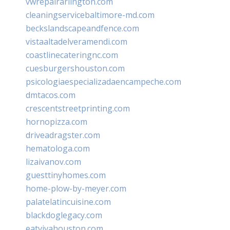
vwrepairarlington.com
cleaningservicebaltimore-md.com
beckslandscapeandfence.com
vistaaltadelveramendi.com
coastlinecateringnc.com
cuesburgershouston.com
psicologiaespecializadaencampeche.com
dmtacos.com
crescentstreetprinting.com
hornopizza.com
driveadragster.com
hematologa.com
lizaivanov.com
guesttinyhomes.com
home-plow-by-meyer.com
palatelatincuisine.com
blackdoglegacy.com
eatvivahouston.com