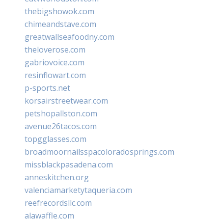
thebigshowok.com
chimeandstave.com
greatwallseafoodny.com
theloverose.com
gabriovoice.com
resinflowart.com
p-sports.net
korsairstreetwear.com
petshopallston.com
avenue26tacos.com
topgglasses.com
broadmoornailsspacoloradosprings.com
missblackpasadena.com
anneskitchen.org
valenciamarketytaqueria.com
reefrecordsllc.com
alawaffle.com