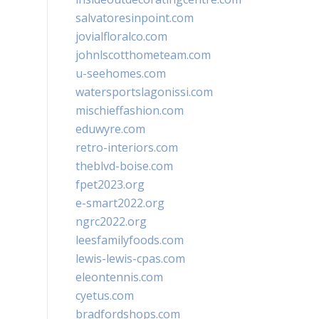
salvatoresinpoint.com
jovialfloralco.com
johnlscotthometeam.com
u-seehomes.com
watersportslagonissi.com
mischieffashion.com
eduwyre.com
retro-interiors.com
theblvd-boise.com
fpet2023.org
e-smart2022.org
ngrc2022.org
leesfamilyfoods.com
lewis-lewis-cpas.com
eleontennis.com
cyetus.com
bradfordshops.com