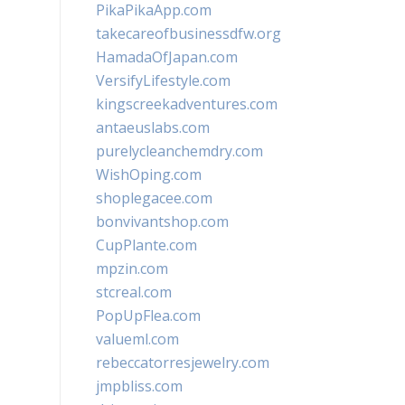
PikaPikaApp.com
takecareofbusinessdfw.org
HamadaOfJapan.com
VersifyLifestyle.com
kingscreekadventures.com
antaeuslabs.com
purelycleanchemdry.com
WishOping.com
shoplegacee.com
bonvivantshop.com
CupPlante.com
mpzin.com
stcreal.com
PopUpFlea.com
valueml.com
rebeccatorresjewelry.com
jmpbliss.com