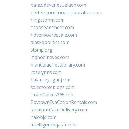
bancodevenezuelaen.com
bettermoodfoodcorporation.com
hingstonnt.com
chooseagender.com
hoverboardssale.com
alaskapolitics.com
stsmp.org
manoelneves.com
mandelaeffectlibrary.com
roselynns.com
balanceyoganj.com
salesforceblogs.com
TrainGames365.com
BaytownEvaCationRentals.com
JabalpurCakeDelivery.com
halobjd.com
intelligenceqatar.com