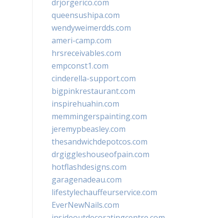
drjorgerico.com
queensushipa.com
wendyweimerdds.com
ameri-camp.com
hrsreceivables.com
empconst1.com
cinderella-support.com
bigpinkrestaurant.com
inspirehuahin.com
memmingerspainting.com
jeremypbeasley.com
thesandwichdepotcos.com
drgiggleshouseofpain.com
hotflashdesigns.com
garagenadeau.com
lifestylechauffeurservice.com
EverNewNails.com
insideoutdecoratingcentre.com