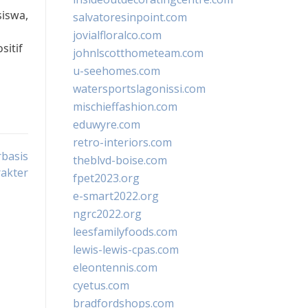
siswa,
salvatoresinpoint.com
jovialfloralco.com
sitif
johnlscotthometeam.com
u-seehomes.com
watersportslagonissi.com
mischieffashion.com
eduwyre.com
retro-interiors.com
rbasis
theblvd-boise.com
akter
fpet2023.org
e-smart2022.org
ngrc2022.org
leesfamilyfoods.com
lewis-lewis-cpas.com
eleontennis.com
cyetus.com
bradfordshops.com