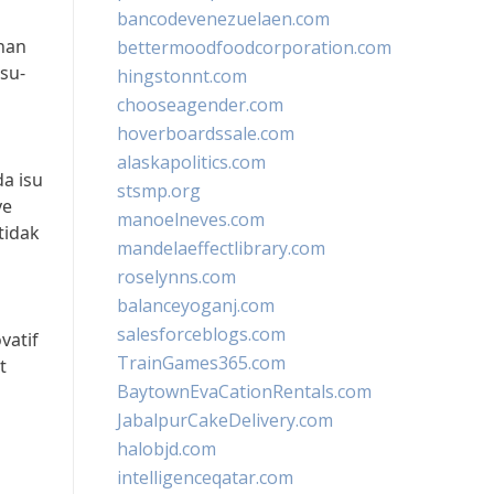
bancodevenezuelaen.com
han
bettermoodfoodcorporation.com
su-
hingstonnt.com
chooseagender.com
hoverboardssale.com
alaskapolitics.com
a isu
stsmp.org
ye
manoelneves.com
tidak
mandelaeffectlibrary.com
roselynns.com
balanceyoganj.com
salesforceblogs.com
vatif
TrainGames365.com
t
BaytownEvaCationRentals.com
JabalpurCakeDelivery.com
halobjd.com
intelligenceqatar.com