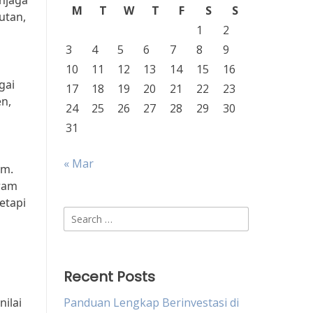
njaga
M
T
W
T
F
S
S
utan,
1
2
3
4
5
6
7
8
9
10
11
12
13
14
15
16
gai
17
18
19
20
21
22
23
en,
24
25
26
27
28
29
30
31
« Mar
um.
gram
etapi
Search
for:
Recent Posts
ilai
Panduan Lengkap Berinvestasi di