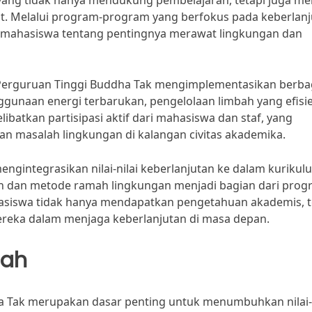
ang tidak hanya mendukung pembelajaran, tetapi juga me
t. Melalui program-program yang berfokus pada keberlanj
k mahasiswa tentang pentingnya merawat lingkungan dan
 Perguruan Tinggi Buddha Tak mengimplementasikan berba
nggunaan energi terbarukan, pengelolaan limbah yang efisi
ibatkan partisipasi aktif dari mahasiswa dan staf, yang
n masalah lingkungan di kalangan civitas akademika.
engintegrasikan nilai-nilai keberlanjutan ke dalam kurikul
an dan metode ramah lingkungan menjadi bagian dari pro
asiswa tidak hanya mendapatkan pengetahuan akademis, t
eka dalam menjaga keberlanjutan di masa depan.
mah
 Tak merupakan dasar penting untuk menumbuhkan nilai-n