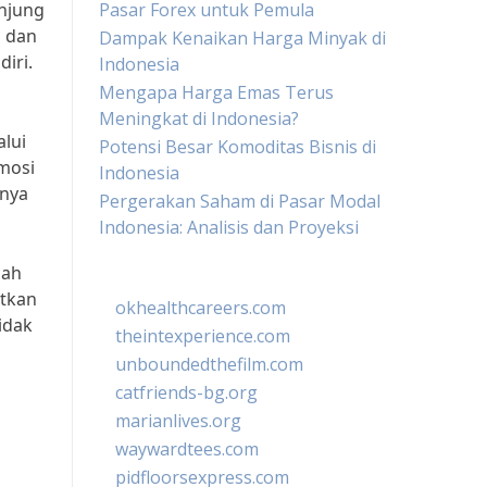
unjung
Pasar Forex untuk Pemula
i dan
Dampak Kenaikan Harga Minyak di
iri.
Indonesia
Mengapa Harga Emas Terus
Meningkat di Indonesia?
lui
Potensi Besar Komoditas Bisnis di
omosi
Indonesia
gnya
Pergerakan Saham di Pasar Modal
Indonesia: Analisis dan Proyeksi
mah
atkan
okhealthcareers.com
idak
theintexperience.com
unboundedthefilm.com
catfriends-bg.org
marianlives.org
waywardtees.com
pidfloorsexpress.com