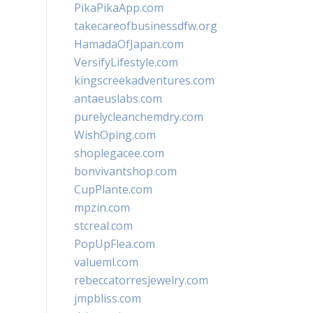
PikaPikaApp.com
takecareofbusinessdfw.org
HamadaOfJapan.com
VersifyLifestyle.com
kingscreekadventures.com
antaeuslabs.com
purelycleanchemdry.com
WishOping.com
shoplegacee.com
bonvivantshop.com
CupPlante.com
mpzin.com
stcreal.com
PopUpFlea.com
valueml.com
rebeccatorresjewelry.com
jmpbliss.com