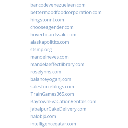
bancodevenezuelaen.com
bettermoodfoodcorporation.com
hingstonnt.com
chooseagender.com
hoverboardssale.com
alaskapolitics.com
stsmp.org
manoelneves.com
mandelaeffectlibrary.com
roselynns.com
balanceyoganj.com
salesforceblogs.com
TrainGames365.com
BaytownEvaCationRentals.com
JabalpurCakeDelivery.com
halobjd.com
intelligenceqatar.com