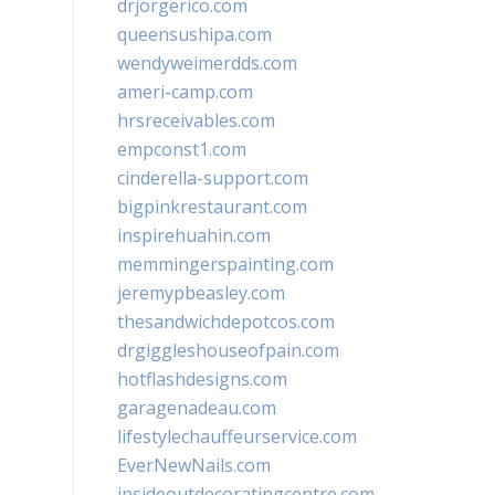
drjorgerico.com
queensushipa.com
wendyweimerdds.com
ameri-camp.com
hrsreceivables.com
empconst1.com
cinderella-support.com
bigpinkrestaurant.com
inspirehuahin.com
memmingerspainting.com
jeremypbeasley.com
thesandwichdepotcos.com
drgiggleshouseofpain.com
hotflashdesigns.com
garagenadeau.com
lifestylechauffeurservice.com
EverNewNails.com
insideoutdecoratingcentre.com