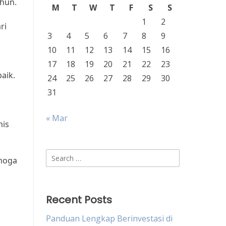
ahun.
M
T
W
T
F
S
S
1
2
ri
3
4
5
6
7
8
9
10
11
12
13
14
15
16
17
18
19
20
21
22
23
aik.
24
25
26
27
28
29
30
31
« Mar
nis
Search
emoga
for:
Recent Posts
Panduan Lengkap Berinvestasi di