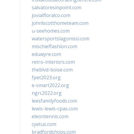
salvatoresinpoint.com
jovialfloralco.com
johnlscotthometeam.com
u-seehomes.com
watersportslagonissi.com
mischieffashion.com
eduwyre.com
retro-interiors.com
theblvd-boise.com
fpet2023.org
e-smart2022.org
ngrc2022.org
leesfamilyfoods.com
lewis-lewis-cpas.com
eleontennis.com
cyetus.com
bradfordshops.com