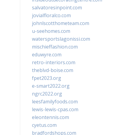
salvatoresinpoint.com
jovialfloralco.com
johnlscotthometeam.com
u-seehomes.com
watersportslagonissi.com
mischieffashion.com
eduwyre.com
retro-interiors.com
theblvd-boise.com
fpet2023.org
e-smart2022.org
ngrc2022.org
leesfamilyfoods.com
lewis-lewis-cpas.com
eleontennis.com
cyetus.com
bradfordshops.com