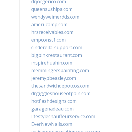
drjorgerico.com
queensushipa.com
wendyweimerdds.com
ameri-camp.com
hrsreceivables.com
empconst1.com
cinderella-support.com
bigpinkrestaurant.com
inspirehuahin.com
memmingerspainting.com
jeremypbeasley.com
thesandwichdepotcos.com
drgiggleshouseofpain.com
hotflashdesigns.com
garagenadeau.com
lifestylechauffeurservice.com
EverNewNails.com
insideoutdecoratingcentre.com