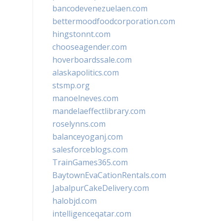
bancodevenezuelaen.com
bettermoodfoodcorporation.com
hingstonnt.com
chooseagender.com
hoverboardssale.com
alaskapolitics.com
stsmp.org
manoelneves.com
mandelaeffectlibrary.com
roselynns.com
balanceyoganj.com
salesforceblogs.com
TrainGames365.com
BaytownEvaCationRentals.com
JabalpurCakeDelivery.com
halobjd.com
intelligenceqatar.com