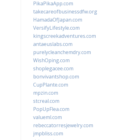
PikaPikaApp.com
takecareofbusinessdfw.org
HamadaOfJapan.com
VersifyLifestyle.com
kingscreekadventures.com
antaeuslabs.com
purelycleanchemdry.com
WishOping.com
shoplegacee.com
bonvivantshop.com
CupPlante.com
mpzin.com
stcreal.com
PopUpFlea.com
valueml.com
rebeccatorresjewelry.com
jmpbliss.com