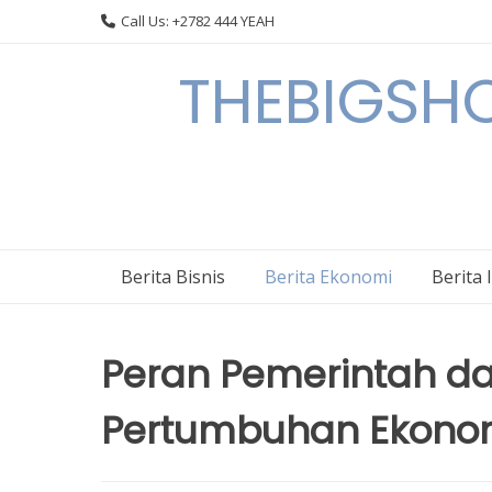
Skip
Call Us: +2782 444 YEAH
to
content
THEBIGSHOW
Berita Bisnis
Berita Ekonomi
Berita 
Peran Pemerintah d
Pertumbuhan Ekono