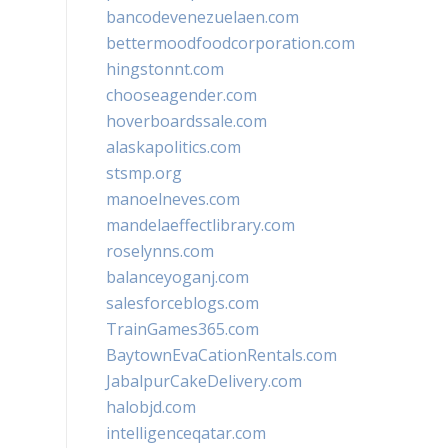
bancodevenezuelaen.com
bettermoodfoodcorporation.com
hingstonnt.com
chooseagender.com
hoverboardssale.com
alaskapolitics.com
stsmp.org
manoelneves.com
mandelaeffectlibrary.com
roselynns.com
balanceyoganj.com
salesforceblogs.com
TrainGames365.com
BaytownEvaCationRentals.com
JabalpurCakeDelivery.com
halobjd.com
intelligenceqatar.com