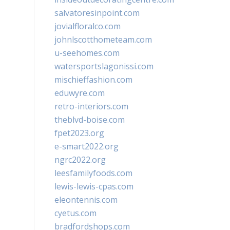
salvatoresinpoint.com
jovialfloralco.com
johnlscotthometeam.com
u-seehomes.com
watersportslagonissi.com
mischieffashion.com
eduwyre.com
retro-interiors.com
theblvd-boise.com
fpet2023.org
e-smart2022.org
ngrc2022.org
leesfamilyfoods.com
lewis-lewis-cpas.com
eleontennis.com
cyetus.com
bradfordshops.com