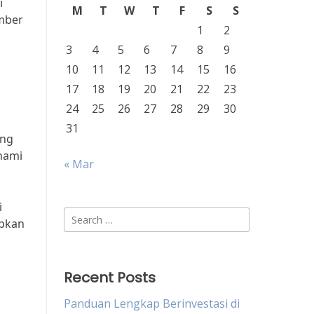
i
M
T
W
T
F
S
S
umber
1
2
3
4
5
6
7
8
9
10
11
12
13
14
15
16
17
18
19
20
21
22
23
24
25
26
27
28
29
30
31
ang
hami
« Mar
i
Search
apkan
for:
Recent Posts
Panduan Lengkap Berinvestasi di