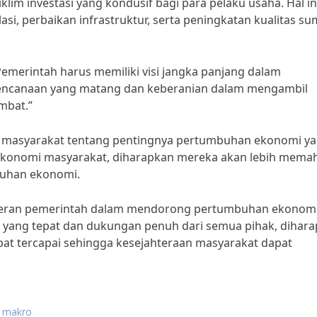
klim investasi yang kondusif bagi para pelaku usaha. Hal in
si, perbaikan infrastruktur, serta peningkatan kualitas s
Pemerintah harus memiliki visi jangka panjang dalam
ncanaan yang matang dan keberanian dalam mengambil
mbat.”
si masyarakat tentang pentingnya pertumbuhan ekonomi y
 ekonomi masyarakat, diharapkan mereka akan lebih mema
uhan ekonomi.
peran pemerintah dalam mendorong pertumbuhan ekonom
an yang tepat dan dukungan penuh dari semua pihak, dihar
t tercapai sehingga kesejahteraan masyarakat dapat
i makro