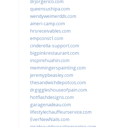
drjorgerico.com
queensushipa.com
wendyweimerdds.com
ameri-camp.com
hrsreceivables.com
empconst1.com
cinderella-support.com
bigpinkrestaurant.com
inspirehuahin.com
memmingerspainting.com
jeremypbeasley.com
thesandwichdepotcos.com
drgiggleshouseofpain.com
hotflashdesigns.com
garagenadeau.com
lifestylechauffeurservice.com
EverNewNails.com
insideoutdecoratingcentre.com