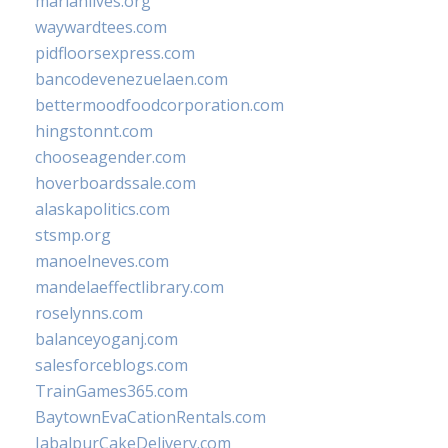
marianlives.org
waywardtees.com
pidfloorsexpress.com
bancodevenezuelaen.com
bettermoodfoodcorporation.com
hingstonnt.com
chooseagender.com
hoverboardssale.com
alaskapolitics.com
stsmp.org
manoelneves.com
mandelaeffectlibrary.com
roselynns.com
balanceyoganj.com
salesforceblogs.com
TrainGames365.com
BaytownEvaCationRentals.com
JabalpurCakeDelivery.com