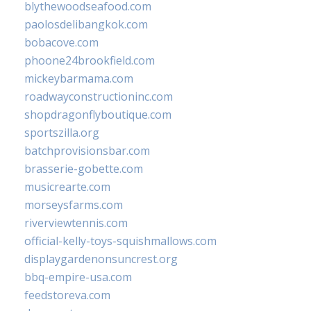
blythewoodseafood.com
paolosdelibangkok.com
bobacove.com
phoone24brookfield.com
mickeybarmama.com
roadwayconstructioninc.com
shopdragonflyboutique.com
sportszilla.org
batchprovisionsbar.com
brasserie-gobette.com
musicrearte.com
morseysfarms.com
riverviewtennis.com
official-kelly-toys-squishmallows.com
displaygardenonsuncrest.org
bbq-empire-usa.com
feedstoreva.com