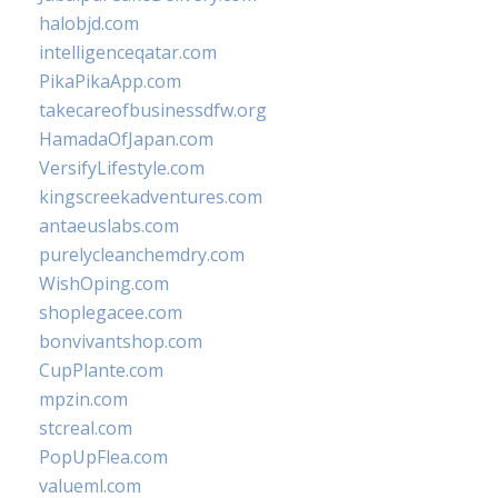
halobjd.com
intelligenceqatar.com
PikaPikaApp.com
takecareofbusinessdfw.org
HamadaOfJapan.com
VersifyLifestyle.com
kingscreekadventures.com
antaeuslabs.com
purelycleanchemdry.com
WishOping.com
shoplegacee.com
bonvivantshop.com
CupPlante.com
mpzin.com
stcreal.com
PopUpFlea.com
valueml.com