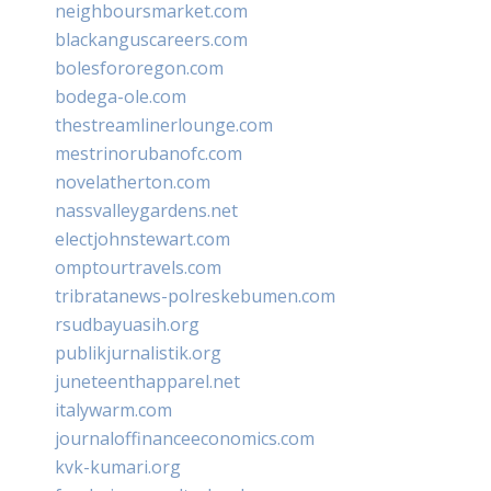
neighboursmarket.com
blackanguscareers.com
bolesfororegon.com
bodega-ole.com
thestreamlinerlounge.com
mestrinorubanofc.com
novelatherton.com
nassvalleygardens.net
electjohnstewart.com
omptourtravels.com
tribratanews-polreskebumen.com
rsudbayuasih.org
publikjurnalistik.org
juneteenthapparel.net
italywarm.com
journaloffinanceeconomics.com
kvk-kumari.org