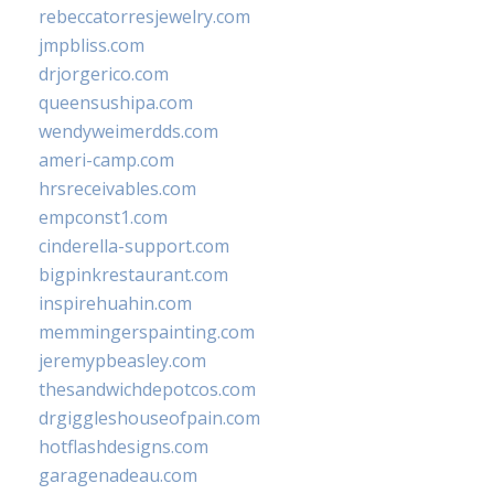
rebeccatorresjewelry.com
jmpbliss.com
drjorgerico.com
queensushipa.com
wendyweimerdds.com
ameri-camp.com
hrsreceivables.com
empconst1.com
cinderella-support.com
bigpinkrestaurant.com
inspirehuahin.com
memmingerspainting.com
jeremypbeasley.com
thesandwichdepotcos.com
drgiggleshouseofpain.com
hotflashdesigns.com
garagenadeau.com