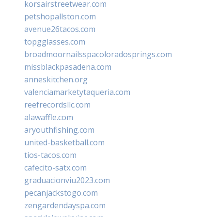
korsairstreetwear.com
petshopallston.com
avenue26tacos.com
topgglasses.com
broadmoornailsspacoloradosprings.com
missblackpasadena.com
anneskitchen.org
valenciamarketytaqueria.com
reefrecordsllc.com
alawaffle.com
aryouthfishing.com
united-basketball.com
tios-tacos.com
cafecito-satx.com
graduacionviu2023.com
pecanjackstogo.com
zengardendayspa.com