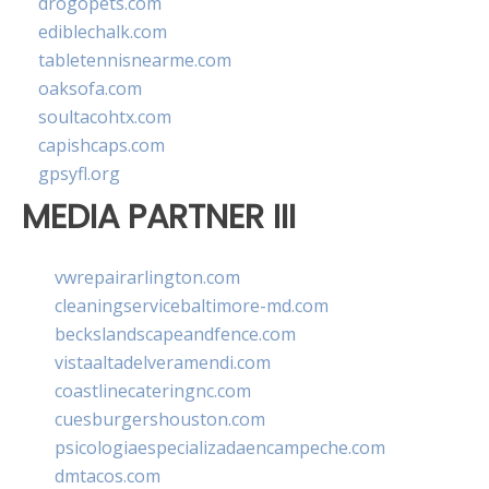
drogopets.com
ediblechalk.com
tabletennisnearme.com
oaksofa.com
soultacohtx.com
capishcaps.com
gpsyfl.org
MEDIA PARTNER III
vwrepairarlington.com
cleaningservicebaltimore-md.com
beckslandscapeandfence.com
vistaaltadelveramendi.com
coastlinecateringnc.com
cuesburgershouston.com
psicologiaespecializadaencampeche.com
dmtacos.com