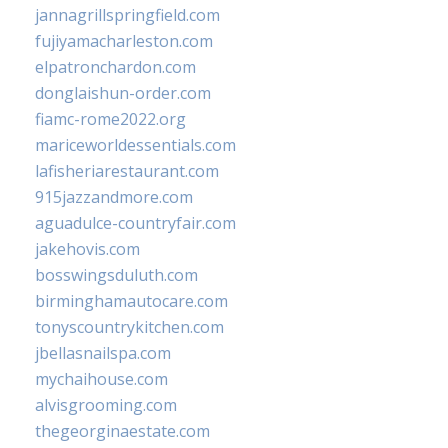
jannagrillspringfield.com
fujiyamacharleston.com
elpatronchardon.com
donglaishun-order.com
fiamc-rome2022.org
mariceworldessentials.com
lafisheriarestaurant.com
915jazzandmore.com
aguadulce-countryfair.com
jakehovis.com
bosswingsduluth.com
birminghamautocare.com
tonyscountrykitchen.com
jbellasnailspa.com
mychaihouse.com
alvisgrooming.com
thegeorginaestate.com