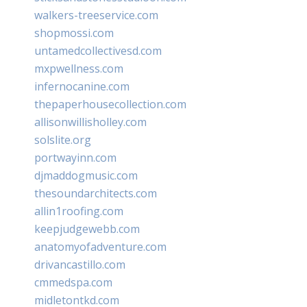
walkers-treeservice.com
shopmossi.com
untamedcollectivesd.com
mxpwellness.com
infernocanine.com
thepaperhousecollection.com
allisonwillisholley.com
solslite.org
portwayinn.com
djmaddogmusic.com
thesoundarchitects.com
allin1roofing.com
keepjudgewebb.com
anatomyofadventure.com
drivancastillo.com
cmmedspa.com
midletontkd.com