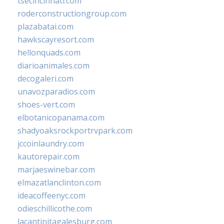
tsecincinnati.com
roderconstructiongroup.com
plazabatai.com
hawkscayresort.com
hellonquads.com
diarioanimales.com
decogaleri.com
unavozparadios.com
shoes-vert.com
elbotanicopanama.com
shadyoaksrockportrvpark.com
jccoinlaundry.com
kautorepair.com
marjaeswinebar.com
elmazatlanclinton.com
ideacoffeenyc.com
odieschillicothe.com
lacantinitagalesburg.com