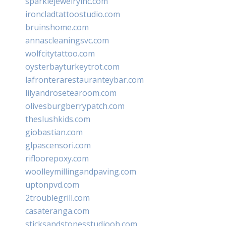
sparklejewelryinc.com
ironcladtattoostudio.com
bruinshome.com
annascleaningsvc.com
wolfcitytattoo.com
oysterbayturkeytrot.com
lafronterarestauranteybar.com
lilyandrosetearoom.com
olivesburgberrypatch.com
theslushkids.com
giobastian.com
glpascensori.com
rifloorepoxy.com
woolleymillingandpaving.com
uptonpvd.com
2troublegrill.com
casateranga.com
sticksandstonesstudiooh.com