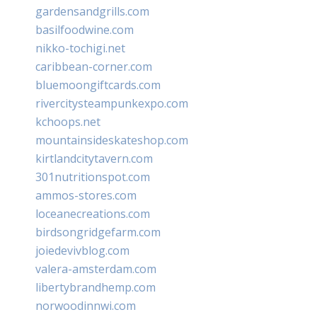
gardensandgrills.com
basilfoodwine.com
nikko-tochigi.net
caribbean-corner.com
bluemoongiftcards.com
rivercitysteampunkexpo.com
kchoops.net
mountainsideskateshop.com
kirtlandcitytavern.com
301nutritionspot.com
ammos-stores.com
loceanecreations.com
birdsongridgefarm.com
joiedevivblog.com
valera-amsterdam.com
libertybrandhemp.com
norwoodinnwi.com