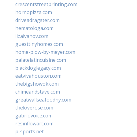
crescentstreetprinting.com
hornopizza.com
driveadragster.com
hematologa.com
lizaivanov.com
guesttinyhomes.com
home-plow-by-meyer.com
palatelatincuisine.com
blackdoglegacy.com
eatvivahouston.com
thebigshowok.com
chimeandstave.com
greatwallseafoodny.com
theloverose.com
gabriovoice.com
resinflowart.com
p-sports.net