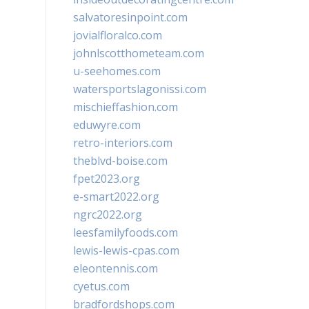
salvatoresinpoint.com
jovialfloralco.com
johnlscotthometeam.com
u-seehomes.com
watersportslagonissi.com
mischieffashion.com
eduwyre.com
retro-interiors.com
theblvd-boise.com
fpet2023.org
e-smart2022.org
ngrc2022.org
leesfamilyfoods.com
lewis-lewis-cpas.com
eleontennis.com
cyetus.com
bradfordshops.com