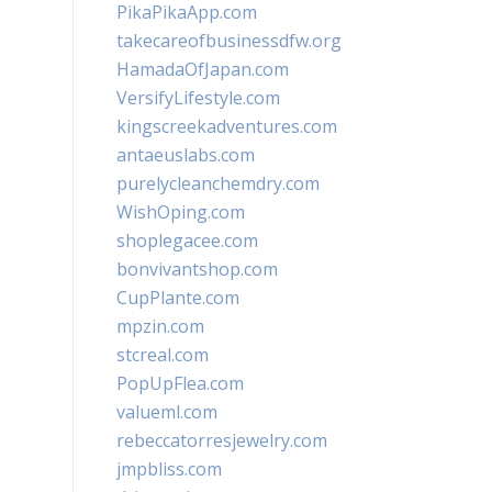
PikaPikaApp.com
takecareofbusinessdfw.org
HamadaOfJapan.com
VersifyLifestyle.com
kingscreekadventures.com
antaeuslabs.com
purelycleanchemdry.com
WishOping.com
shoplegacee.com
bonvivantshop.com
CupPlante.com
mpzin.com
stcreal.com
PopUpFlea.com
valueml.com
rebeccatorresjewelry.com
jmpbliss.com