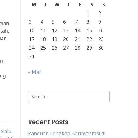
M
T
W
T
F
S
S
1
2
3
4
5
6
7
8
9
elah
10
11
12
13
14
15
16
tah,
uan
17
18
19
20
21
22
23
24
25
26
27
28
29
30
31
an
« Mar
ung
Search
for:
Recent Posts
elalui
Panduan Lengkap Berinvestasi di