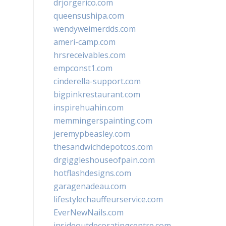
drjorgerico.com
queensushipa.com
wendyweimerdds.com
ameri-camp.com
hrsreceivables.com
empconst1.com
cinderella-support.com
bigpinkrestaurant.com
inspirehuahin.com
memmingerspainting.com
jeremypbeasley.com
thesandwichdepotcos.com
drgiggleshouseofpain.com
hotflashdesigns.com
garagenadeau.com
lifestylechauffeurservice.com
EverNewNails.com
insideoutdecoratingcentre.com