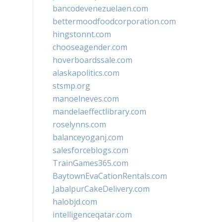
bancodevenezuelaen.com
bettermoodfoodcorporation.com
hingstonnt.com
chooseagender.com
hoverboardssale.com
alaskapolitics.com
stsmp.org
manoelneves.com
mandelaeffectlibrary.com
roselynns.com
balanceyoganj.com
salesforceblogs.com
TrainGames365.com
BaytownEvaCationRentals.com
JabalpurCakeDelivery.com
halobjd.com
intelligenceqatar.com