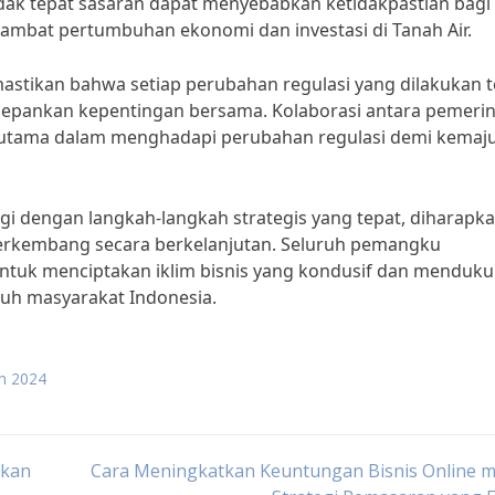
tidak tepat sasaran dapat menyebabkan ketidakpastian bagi
ghambat pertumbuhan ekonomi dan investasi di Tanah Air.
astikan bahwa setiap perubahan regulasi yang dilakukan t
pankan kepentingan bersama. Kolaborasi antara pemerin
ci utama dalam menghadapi perubahan regulasi demi kemaj
gi dengan langkah-langkah strategis yang tepat, diharapk
erkembang secara berkelanjutan. Seluruh pemangku
ntuk menciptakan iklim bisnis yang kondusif dan menduk
ruh masyarakat Indonesia.
un 2024
akan
Cara Meningkatkan Keuntungan Bisnis Online m