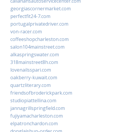
callahansautoservicecenter.com
georgiascornermarket.com
perfectfit24-7.com
portugalprivatedriver.com
von-racer.com
coffeeshopcharleston.com
salon104mainstreet.com
alkaspringswater.com
318mainstreet8h.com
lovenailsspari.com
oakberry-kuwait.com
quartzliterary.com
friendsofbroderickpark.com
studiopiattellina.com
jannagrillspringfield.com
fujiyamacharleston.com
elpatronchardon.com
donglaishun-order.com