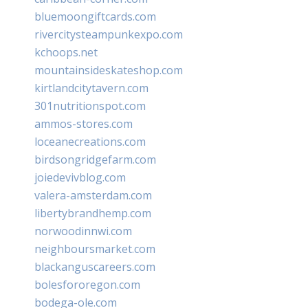
bluemoongiftcards.com
rivercitysteampunkexpo.com
kchoops.net
mountainsideskateshop.com
kirtlandcitytavern.com
301nutritionspot.com
ammos-stores.com
loceanecreations.com
birdsongridgefarm.com
joiedevivblog.com
valera-amsterdam.com
libertybrandhemp.com
norwoodinnwi.com
neighboursmarket.com
blackanguscareers.com
bolesfororegon.com
bodega-ole.com