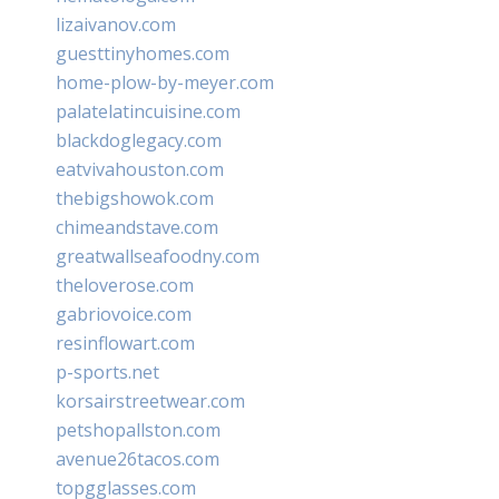
lizaivanov.com
guesttinyhomes.com
home-plow-by-meyer.com
palatelatincuisine.com
blackdoglegacy.com
eatvivahouston.com
thebigshowok.com
chimeandstave.com
greatwallseafoodny.com
theloverose.com
gabriovoice.com
resinflowart.com
p-sports.net
korsairstreetwear.com
petshopallston.com
avenue26tacos.com
topgglasses.com