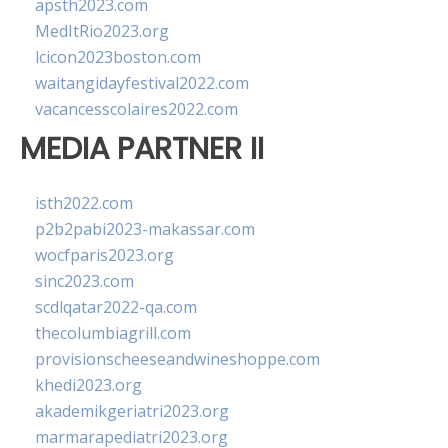
apsth2023.com
MedItRio2023.org
lcicon2023boston.com
waitangidayfestival2022.com
vacancesscolaires2022.com
MEDIA PARTNER II
isth2022.com
p2b2pabi2023-makassar.com
wocfparis2023.org
sinc2023.com
scdlqatar2022-qa.com
thecolumbiagrill.com
provisionscheeseandwineshoppe.com
khedi2023.org
akademikgeriatri2023.org
marmarapediatri2023.org