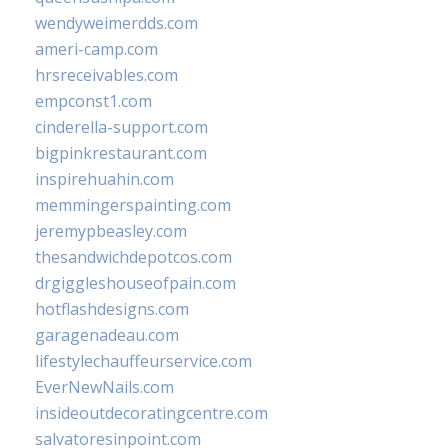
wendyweimerdds.com
ameri-camp.com
hrsreceivables.com
empconst1.com
cinderella-support.com
bigpinkrestaurant.com
inspirehuahin.com
memmingerspainting.com
jeremypbeasley.com
thesandwichdepotcos.com
drgiggleshouseofpain.com
hotflashdesigns.com
garagenadeau.com
lifestylechauffeurservice.com
EverNewNails.com
insideoutdecoratingcentre.com
salvatoresinpoint.com