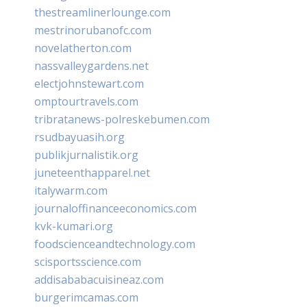
thestreamlinerlounge.com
mestrinorubanofc.com
novelatherton.com
nassvalleygardens.net
electjohnstewart.com
omptourtravels.com
tribratanews-polreskebumen.com
rsudbayuasih.org
publikjurnalistik.org
juneteenthapparel.net
italywarm.com
journaloffinanceeconomics.com
kvk-kumari.org
foodscienceandtechnology.com
scisportsscience.com
addisababacuisineaz.com
burgerimcamas.com