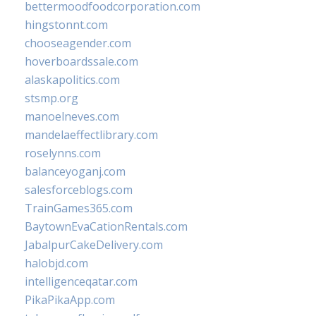
bettermoodfoodcorporation.com
hingstonnt.com
chooseagender.com
hoverboardssale.com
alaskapolitics.com
stsmp.org
manoelneves.com
mandelaeffectlibrary.com
roselynns.com
balanceyoganj.com
salesforceblogs.com
TrainGames365.com
BaytownEvaCationRentals.com
JabalpurCakeDelivery.com
halobjd.com
intelligenceqatar.com
PikaPikaApp.com