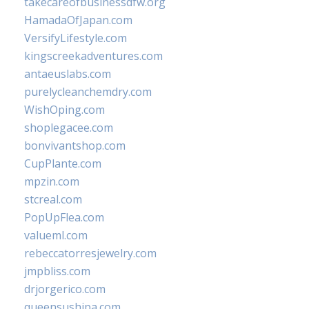
takecareofbusinessdfw.org
HamadaOfJapan.com
VersifyLifestyle.com
kingscreekadventures.com
antaeuslabs.com
purelycleanchemdry.com
WishOping.com
shoplegacee.com
bonvivantshop.com
CupPlante.com
mpzin.com
stcreal.com
PopUpFlea.com
valueml.com
rebeccatorresjewelry.com
jmpbliss.com
drjorgerico.com
queensushipa.com