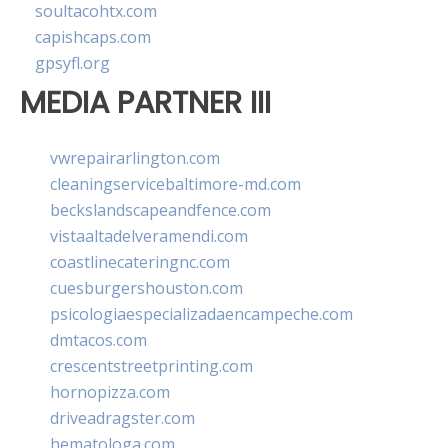
soultacohtx.com
capishcaps.com
gpsyfl.org
MEDIA PARTNER III
vwrepairarlington.com
cleaningservicebaltimore-md.com
beckslandscapeandfence.com
vistaaltadelveramendi.com
coastlinecateringnc.com
cuesburgershouston.com
psicologiaespecializadaencampeche.com
dmtacos.com
crescentstreetprinting.com
hornopizza.com
driveadragster.com
hematologa.com