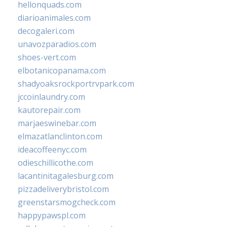
hellonquads.com
diarioanimales.com
decogaleri.com
unavozparadios.com
shoes-vert.com
elbotanicopanama.com
shadyoaksrockportrvpark.com
jccoinlaundry.com
kautorepair.com
marjaeswinebar.com
elmazatlanclinton.com
ideacoffeenyc.com
odieschillicothe.com
lacantinitagalesburg.com
pizzadeliverybristol.com
greenstarsmogcheck.com
happypawspl.com