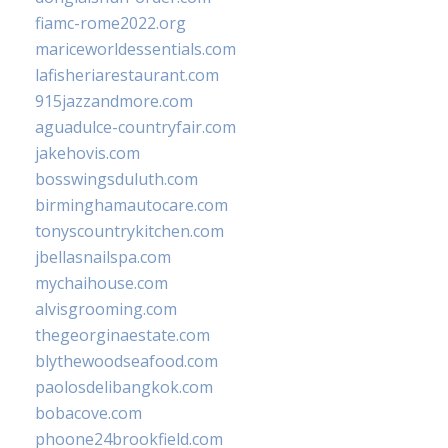
fiamc-rome2022.org
mariceworldessentials.com
lafisheriarestaurant.com
915jazzandmore.com
aguadulce-countryfair.com
jakehovis.com
bosswingsduluth.com
birminghamautocare.com
tonyscountrykitchen.com
jbellasnailspa.com
mychaihouse.com
alvisgrooming.com
thegeorginaestate.com
blythewoodseafood.com
paolosdelibangkok.com
bobacove.com
phoone24brookfield.com