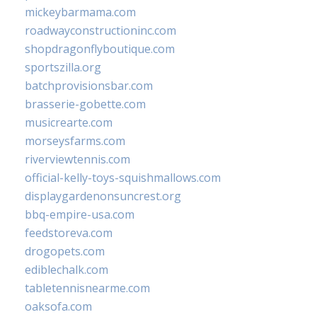
mickeybarmama.com
roadwayconstructioninc.com
shopdragonflyboutique.com
sportszilla.org
batchprovisionsbar.com
brasserie-gobette.com
musicrearte.com
morseysfarms.com
riverviewtennis.com
official-kelly-toys-squishmallows.com
displaygardenonsuncrest.org
bbq-empire-usa.com
feedstoreva.com
drogopets.com
ediblechalk.com
tabletennisnearme.com
oaksofa.com