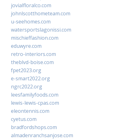
jovialfloralco.com
johnlscotthometeam.com
u-seehomes.com
watersportslagonissi.com
mischieffashion.com
eduwyre.com
retro-interiors.com
theblvd-boise.com
fpet2023.org
e-smart2022.org
ngrc2022.org
leesfamilyfoods.com
lewis-lewis-cpas.com
eleontennis.com
cyetus.com
bradfordshops.com
almadenranchsanjose.com