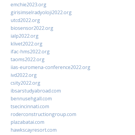
emchie2023.org
girisimselradyoloji2022.org
utcd2022.org
biosensor2022.org
ialp2022.org
klivet2022.org
ifac-hms2022.org
taoms2022.org
iias-euromena-conference2022.org
ivd2022.org
csity2022.org
ibsarstudyabroad.com
bennusehgall.com
tsecincinnati.com
roderconstructiongroup.com
plazabatai.com
hawkscayresort.com