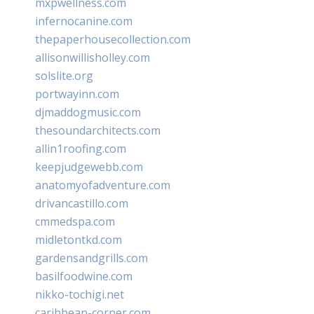
mxpwellness.com
infernocanine.com
thepaperhousecollection.com
allisonwillisholley.com
solslite.org
portwayinn.com
djmaddogmusic.com
thesoundarchitects.com
allin1roofing.com
keepjudgewebb.com
anatomyofadventure.com
drivancastillo.com
cmmedspa.com
midletontkd.com
gardensandgrills.com
basilfoodwine.com
nikko-tochigi.net
caribbean-corner.com