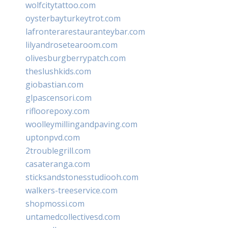
wolfcitytattoo.com
oysterbayturkeytrot.com
lafronterarestauranteybar.com
lilyandrosetearoom.com
olivesburgberrypatch.com
theslushkids.com
giobastian.com
glpascensori.com
rifloorepoxy.com
woolleymillingandpaving.com
uptonpvd.com
2troublegrill.com
casateranga.com
sticksandstonesstudiooh.com
walkers-treeservice.com
shopmossi.com
untamedcollectivesd.com