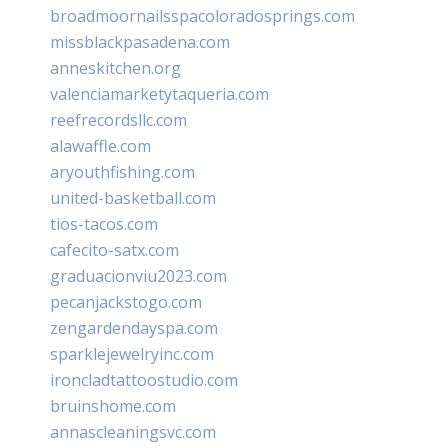
broadmoornailsspacoloradosprings.com
missblackpasadena.com
anneskitchen.org
valenciamarketytaqueria.com
reefrecordsllc.com
alawaffle.com
aryouthfishing.com
united-basketball.com
tios-tacos.com
cafecito-satx.com
graduacionviu2023.com
pecanjackstogo.com
zengardendayspa.com
sparklejewelryinc.com
ironcladtattoostudio.com
bruinshome.com
annascleaningsvc.com