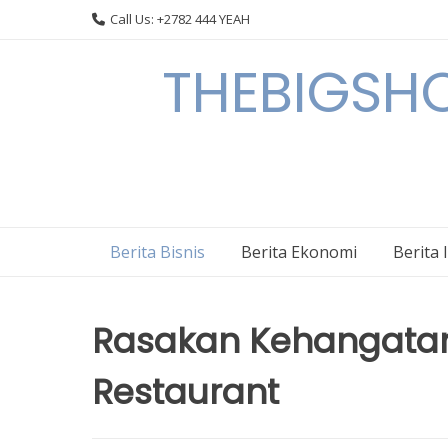
Skip
Call Us: +2782 444 YEAH
to
content
THEBIGSHOW
Berita Bisnis
Berita Ekonomi
Berita 
Rasakan Kehangatan
Restaurant