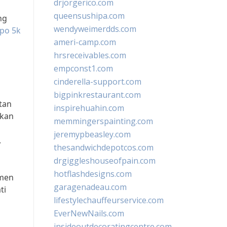
drjorgerico.com
queensushipa.com
ng
wendyweimerdds.com
epo 5k
ameri-camp.com
hrsreceivables.com
empconst1.com
cinderella-support.com
bigpinkrestaurant.com
tan
inspirehuahin.com
rkan
memmingerspainting.com
jeremypbeasley.com
.
thesandwichdepotcos.com
drgiggleshouseofpain.com
u
hotflashdesigns.com
omen
garagenadeau.com
ti
lifestylechauffeurservice.com
EverNewNails.com
insideoutdecoratingcentre.com