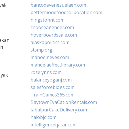
bancodevenezuelaen.com
yak
bettermoodfoodcorporation.com
hingstonnt.com
chooseagender.com
hoverboardssale.com
akan
alaskapolitics.com
an
stsmp.org
manoelneves.com
mandelaeffectlibrary.com
roselynns.com
nyak
balanceyoganj.com
salesforceblogs.com
g
TrainGames365.com
BaytownEvaCationRentals.com
JabalpurCakeDelivery.com
halobjd.com
intelligenceqatar.com