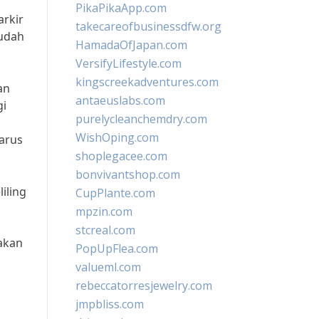
PikaPikaApp.com
arkir
takecareofbusinessdfw.org
mudah
HamadaOfJapan.com
VersifyLifestyle.com
kingscreekadventures.com
an
antaeuslabs.com
gi
purelycleanchemdry.com
WishOping.com
arus
shoplegacee.com
bonvivantshop.com
iling
CupPlante.com
mpzin.com
stcreal.com
makan
PopUpFlea.com
valueml.com
rebeccatorresjewelry.com
jmpbliss.com