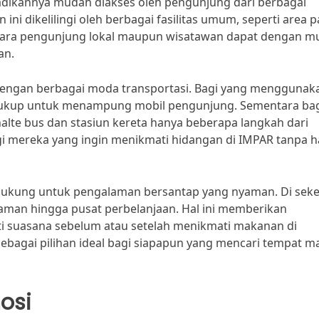
jadikannya mudah diakses oleh pengunjung dari berbagai
ini dikelilingi oleh berbagai fasilitas umum, seperti area p
ik para pengunjung lokal maupun wisatawan dapat dengan 
an.
u dengan berbagai moda transportasi. Bagi yang menggunak
g cukup untuk menampung mobil pengunjung. Sementara ba
alte bus dan stasiun kereta hanya beberapa langkah dari
gi mereka yang ingin menikmati hidangan di IMPAR tanpa h
dukung untuk pengalaman bersantap yang nyaman. Di sekel
aman hingga pusat perbelanjaan. Hal ini memberikan
 suasana sebelum atau setelah menikmati makanan di
sebagai pilihan ideal bagi siapapun yang mencari tempat 
osi