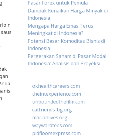
g
Pasar Forex untuk Pemula
Dampak Kenaikan Harga Minyak di
Indonesia
rloin
Mengapa Harga Emas Terus
 saus
Meningkat di Indonesia?
.
Potensi Besar Komoditas Bisnis di
r
Indonesia
Pergerakan Saham di Pasar Modal
Indonesia: Analisis dan Proyeksi
dak
ngan
 Anda
okhealthcareers.com
manis
theintexperience.com
n
unboundedthefilm.com
catfriends-bg.org
marianlives.org
waywardtees.com
pidfloorsexpress.com