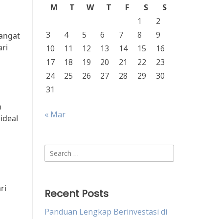
M
T
W
T
F
S
S
1
2
3
4
5
6
7
8
9
angat
ari
10
11
12
13
14
15
16
17
18
19
20
21
22
23
24
25
26
27
28
29
30
31
n
« Mar
ideal
Search
for:
ri
Recent Posts
Panduan Lengkap Berinvestasi di