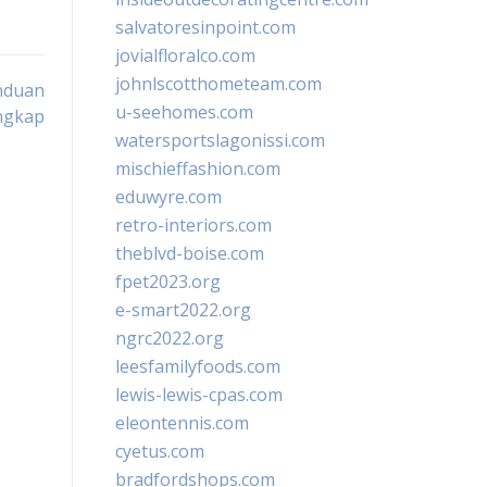
salvatoresinpoint.com
jovialfloralco.com
johnlscotthometeam.com
nduan
u-seehomes.com
ngkap
watersportslagonissi.com
mischieffashion.com
eduwyre.com
retro-interiors.com
theblvd-boise.com
fpet2023.org
e-smart2022.org
ngrc2022.org
leesfamilyfoods.com
lewis-lewis-cpas.com
eleontennis.com
cyetus.com
bradfordshops.com