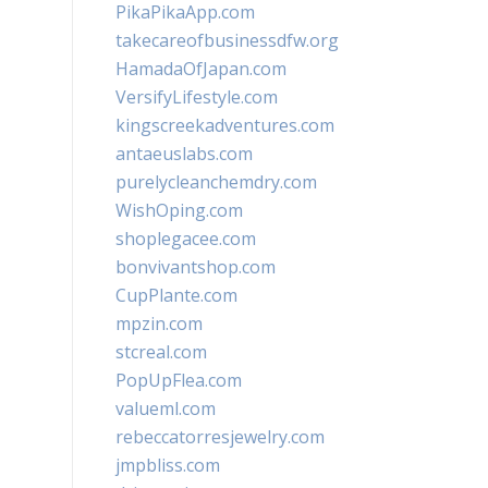
PikaPikaApp.com
takecareofbusinessdfw.org
HamadaOfJapan.com
VersifyLifestyle.com
kingscreekadventures.com
antaeuslabs.com
purelycleanchemdry.com
WishOping.com
shoplegacee.com
bonvivantshop.com
CupPlante.com
mpzin.com
stcreal.com
PopUpFlea.com
valueml.com
rebeccatorresjewelry.com
jmpbliss.com