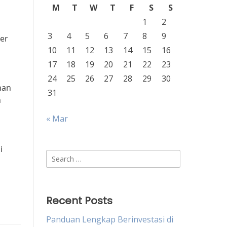
M
T
W
T
F
S
S
1
2
3
4
5
6
7
8
9
er
10
11
12
13
14
15
16
17
18
19
20
21
22
23
24
25
26
27
28
29
30
han
31
h
« Mar
i
Search
for:
Recent Posts
Panduan Lengkap Berinvestasi di