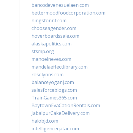
bancodevenezuelaen.com
bettermoodfoodcorporation.com
hingstonnt.com
chooseagender.com
hoverboardssale.com
alaskapolitics.com
stsmp.org
manoelneves.com
mandelaeffectlibrary.com
roselynns.com
balanceyoganj.com
salesforceblogs.com
TrainGames365.com
BaytownEvaCationRentals.com
JabalpurCakeDelivery.com
halobjd.com
intelligenceqatar.com