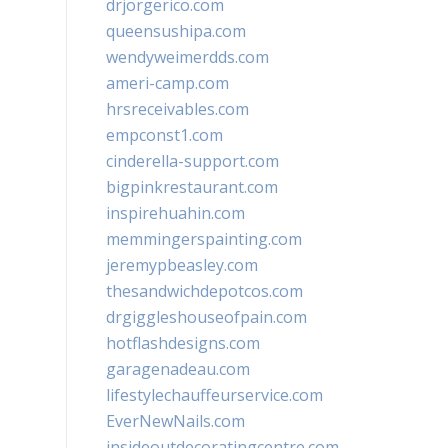
drjorgerico.com
queensushipa.com
wendyweimerdds.com
ameri-camp.com
hrsreceivables.com
empconst1.com
cinderella-support.com
bigpinkrestaurant.com
inspirehuahin.com
memmingerspainting.com
jeremypbeasley.com
thesandwichdepotcos.com
drgiggleshouseofpain.com
hotflashdesigns.com
garagenadeau.com
lifestylechauffeurservice.com
EverNewNails.com
insideoutdecoratingcentre.com