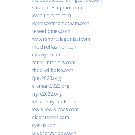
salvatoresinpoint.com
jovialfloralco.com
johnlscotthometeam.com
u-seehomes.com
watersportslagonissi.com
mischieffashion.com
eduwyre.com
retro-interiors.com
theblvd-boise.com
fpet2023.org
e-smart2022.org
ngrc2022.org
leesfamilyfoods.com
lewis-lewis-cpas.com
eleontennis.com
cyetus.com
bradfordshops.com