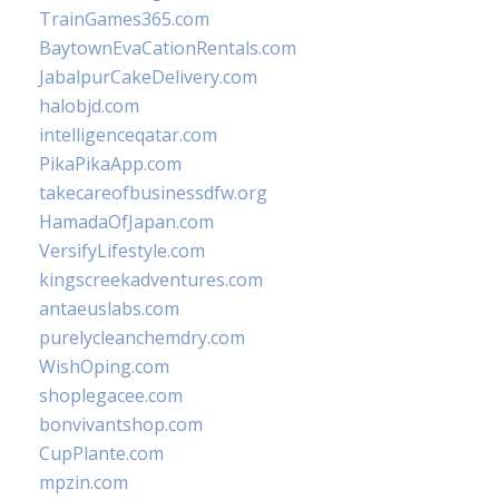
TrainGames365.com
BaytownEvaCationRentals.com
JabalpurCakeDelivery.com
halobjd.com
intelligenceqatar.com
PikaPikaApp.com
takecareofbusinessdfw.org
HamadaOfJapan.com
VersifyLifestyle.com
kingscreekadventures.com
antaeuslabs.com
purelycleanchemdry.com
WishOping.com
shoplegacee.com
bonvivantshop.com
CupPlante.com
mpzin.com