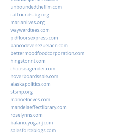
unboundedthefilm.com
catfriends-bg.org
marianlives.org
waywardtees.com
pidfloorsexpress.com
bancodevenezuelaen.com
bettermoodfoodcorporation.com
hingstonnt.com
chooseagender.com
hoverboardssale.com
alaskapolitics.com
stsmp.org
manoelneves.com
mandelaeffectlibrary.com
roselynns.com
balanceyoganj.com
salesforceblogs.com