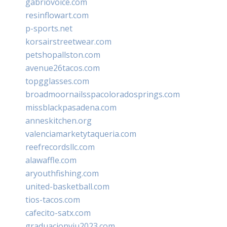
gabriovoice.com
resinflowart.com
p-sports.net
korsairstreetwear.com
petshopallston.com
avenue26tacos.com
topgglasses.com
broadmoornailsspacoloradosprings.com
missblackpasadena.com
anneskitchen.org
valenciamarketytaqueria.com
reefrecordsllc.com
alawaffle.com
aryouthfishing.com
united-basketball.com
tios-tacos.com
cafecito-satx.com
graduacionviu2023.com