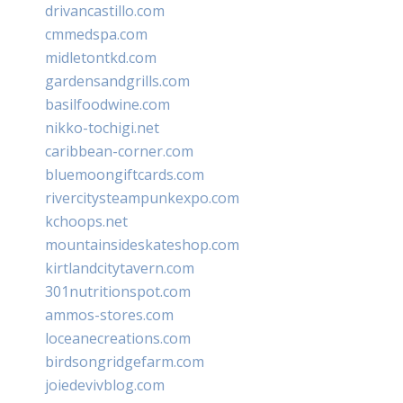
drivancastillo.com
cmmedspa.com
midletontkd.com
gardensandgrills.com
basilfoodwine.com
nikko-tochigi.net
caribbean-corner.com
bluemoongiftcards.com
rivercitysteampunkexpo.com
kchoops.net
mountainsideskateshop.com
kirtlandcitytavern.com
301nutritionspot.com
ammos-stores.com
loceanecreations.com
birdsongridgefarm.com
joiedevivblog.com