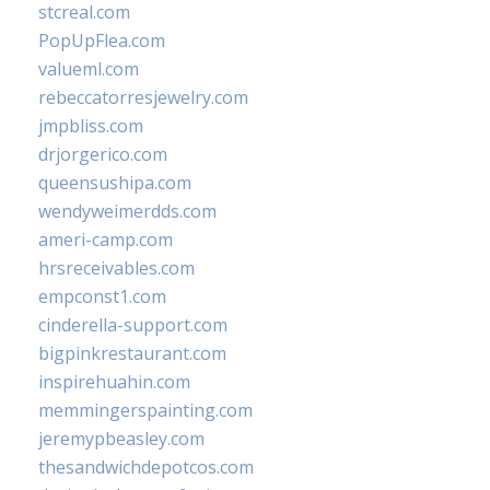
stcreal.com
PopUpFlea.com
valueml.com
rebeccatorresjewelry.com
jmpbliss.com
drjorgerico.com
queensushipa.com
wendyweimerdds.com
ameri-camp.com
hrsreceivables.com
empconst1.com
cinderella-support.com
bigpinkrestaurant.com
inspirehuahin.com
memmingerspainting.com
jeremypbeasley.com
thesandwichdepotcos.com