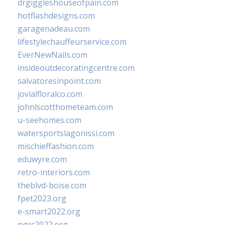
drgiggleshouseofpain.com
hotflashdesigns.com
garagenadeau.com
lifestylechauffeurservice.com
EverNewNails.com
insideoutdecoratingcentre.com
salvatoresinpoint.com
jovialfloralco.com
johnlscotthometeam.com
u-seehomes.com
watersportslagonissi.com
mischieffashion.com
eduwyre.com
retro-interiors.com
theblvd-boise.com
fpet2023.org
e-smart2022.org
ngrc2022.org