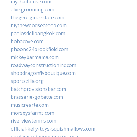
mychaihouse.com
alvisgrooming.com
thegeorginaestate.com
blythewoodseafood.com
paolosdelibangkok.com
bobacove.com
phoone24brookfield.com
mickeybarmama.com
roadwayconstructioninc.com
shopdragonflyboutique.com
sportszilla.org
batchprovisionsbar.com
brasserie-gobette.com
musicrearte.com
morseysfarms.com
riverviewtennis.com
official-kelly-toys-squishmallows.com
displaygardenonsuncrest.org