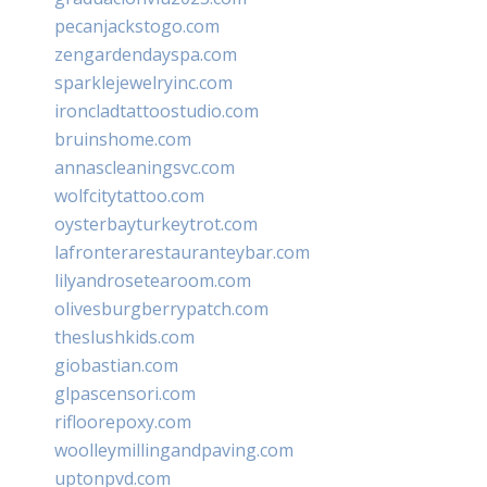
pecanjackstogo.com
zengardendayspa.com
sparklejewelryinc.com
ironcladtattoostudio.com
bruinshome.com
annascleaningsvc.com
wolfcitytattoo.com
oysterbayturkeytrot.com
lafronterarestauranteybar.com
lilyandrosetearoom.com
olivesburgberrypatch.com
theslushkids.com
giobastian.com
glpascensori.com
rifloorepoxy.com
woolleymillingandpaving.com
uptonpvd.com