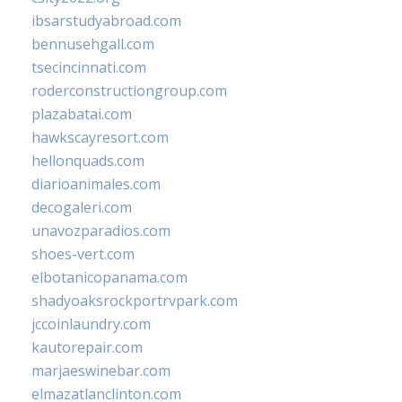
ibsarstudyabroad.com
bennusehgall.com
tsecincinnati.com
roderconstructiongroup.com
plazabatai.com
hawkscayresort.com
hellonquads.com
diarioanimales.com
decogaleri.com
unavozparadios.com
shoes-vert.com
elbotanicopanama.com
shadyoaksrockportrvpark.com
jccoinlaundry.com
kautorepair.com
marjaeswinebar.com
elmazatlanclinton.com