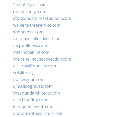
2troublegrill.com
casateranga.com
sticksandstonesstudiooh.com
walkers-treeservice.com
shopmossi.com
untamedcollectivesd.com
mxpwellness.com
infernocanine.com
thepaperhousecollection.com
allisonwillisholley.com
solslite.org
portwayinn.com
djmaddogmusic.com
thesoundarchitects.com
allin1roofing.com
keepjudgewebb.com
anatomyofadventure.com