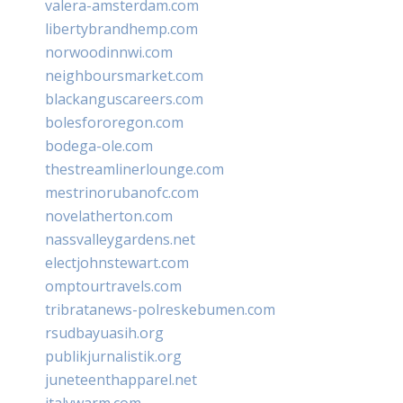
valera-amsterdam.com
libertybrandhemp.com
norwoodinnwi.com
neighboursmarket.com
blackanguscareers.com
bolesfororegon.com
bodega-ole.com
thestreamlinerlounge.com
mestrinorubanofc.com
novelatherton.com
nassvalleygardens.net
electjohnstewart.com
omptourtravels.com
tribratanews-polreskebumen.com
rsudbayuasih.org
publikjurnalistik.org
juneteenthapparel.net
italywarm.com