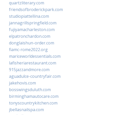
quartzliterary.com
friendsofbroderickpark.com
studiopiattellina.com
jannagrillspringfield.com
fujiyamacharleston.com
elpatronchardon.com
donglaishun-order.com
fiamc-rome2022.org
mariceworldessentials.com
lafisheriarestaurant.com
915jazzandmore.com
aguadulce-countryfair.com
jakehovis.com
bosswingsduluth.com
birminghamautocare.com
tonyscountrykitchen.com
jbellasnailspa.com