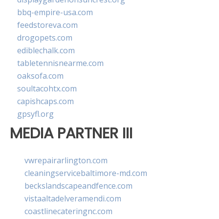
bbq-empire-usa.com
feedstoreva.com
drogopets.com
ediblechalk.com
tabletennisnearme.com
oaksofa.com
soultacohtx.com
capishcaps.com
gpsyfl.org
MEDIA PARTNER III
vwrepairarlington.com
cleaningservicebaltimore-md.com
beckslandscapeandfence.com
vistaaltadelveramendi.com
coastlinecateringnc.com