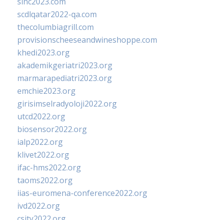
sinc2023.com
scdlqatar2022-qa.com
thecolumbiagrill.com
provisionscheeseandwineshoppe.com
khedi2023.org
akademikgeriatri2023.org
marmarapediatri2023.org
emchie2023.org
girisimselradyoloji2022.org
utcd2022.org
biosensor2022.org
ialp2022.org
klivet2022.org
ifac-hms2022.org
taoms2022.org
iias-euromena-conference2022.org
ivd2022.org
csity2022.org