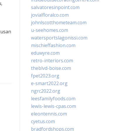
u,
salvatoresinpoint.com
jovialfloralco.com
johnlscotthometeam.com
u-seehomes.com
tusan
watersportslagonissi.com
mischieffashion.com
eduwyre.com
retro-interiors.com
theblvd-boise.com
fpet2023.org
e-smart2022.org
ngrc2022.org
leesfamilyfoods.com
lewis-lewis-cpas.com
eleontennis.com
cyetus.com
bradfordshops.com