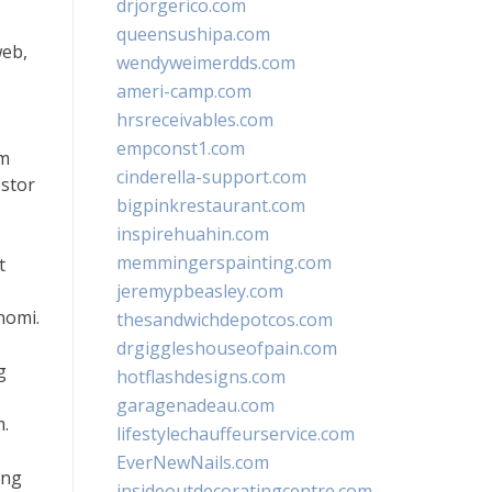
drjorgerico.com
queensushipa.com
web,
wendyweimerdds.com
ameri-camp.com
hrsreceivables.com
empconst1.com
am
cinderella-support.com
stor
bigpinkrestaurant.com
inspirehuahin.com
memmingerspainting.com
t
jeremypbeasley.com
nomi.
thesandwichdepotcos.com
drgiggleshouseofpain.com
g
hotflashdesigns.com
garagenadeau.com
.
lifestylechauffeurservice.com
EverNewNails.com
ang
insideoutdecoratingcentre.com