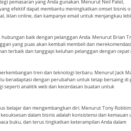
ategi pemasaran yang Anda gunakan. Menurut Neil Patel,
yang efektif dapat membantu meningkatkan omset bisnis o
ial, iklan online, dan kampanye email untuk menjangkau leb
hubungan baik dengan pelanggan Anda. Menurut Brian Tr
langgan yang puas akan kembali membeli dan merekomendas
anan terbaik dan tanggapi keluhan pelanggan dengan cepat
i perkembangan tren dan teknologi terbaru. Menurut Jack M
lalu beradaptasi dengan perubahan untuk tetap bersaing di 
i seperti analitik web dan kecerdasan buatan untuk
rus belajar dan mengembangkan diri. Menurut Tony Robbin
i kesuksesan dalam bisnis adalah konsistensi dan kemauan 
 baca buku, dan terus tingkatkan keterampilan Anda dalam