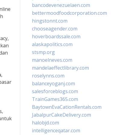
bancodevenezuelaen.com
nline
bettermoodfoodcorporation.com
ih
hingstonnt.com
chooseagender.com
hoverboardssale.com
acy,
alaskapolitics.com
ikan
stsmp.org
 dan
manoelneves.com
mandelaeffectlibrary.com
a,
roselynns.com
pasar
balanceyoganj.com
salesforceblogs.com
TrainGames365.com
BaytownEvaCationRentals.com
s,
JabalpurCakeDelivery.com
untuk
halobjd.com
intelligenceqatar.com