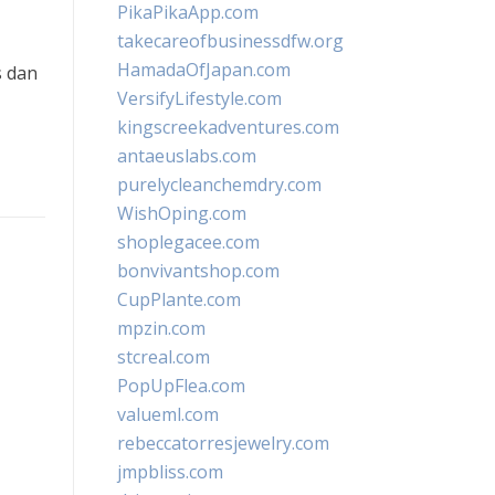
PikaPikaApp.com
takecareofbusinessdfw.org
HamadaOfJapan.com
s dan
VersifyLifestyle.com
kingscreekadventures.com
antaeuslabs.com
purelycleanchemdry.com
WishOping.com
shoplegacee.com
bonvivantshop.com
CupPlante.com
mpzin.com
stcreal.com
PopUpFlea.com
valueml.com
rebeccatorresjewelry.com
jmpbliss.com