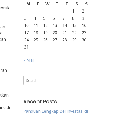
M
T
W
T
F
S
S
untuk
1
2
3
4
5
6
7
8
9
10
11
12
13
14
15
16
gan
17
18
19
20
21
22
23
g
kan
24
25
26
27
28
29
30
31
« Mar
eran
Search
for:
l
atkan
Recent Posts
ine di
Panduan Lengkap Berinvestasi di