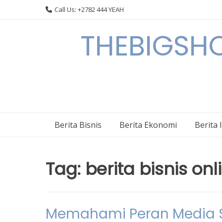
Skip
Call Us: +2782 444 YEAH
to
content
THEBIGSHOW
Berita Bisnis
Berita Ekonomi
Berita 
Tag:
berita bisnis onl
Memahami Peran Media So