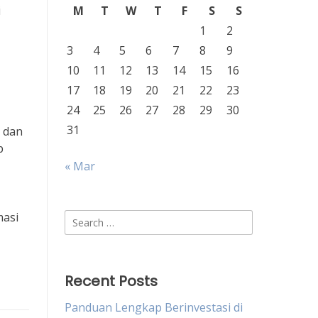
i
M
T
W
T
F
S
S
1
2
3
4
5
6
7
8
9
10
11
12
13
14
15
16
17
18
19
20
21
22
23
24
25
26
27
28
29
30
31
i dan
p
« Mar
masi
Search
for:
Recent Posts
Panduan Lengkap Berinvestasi di