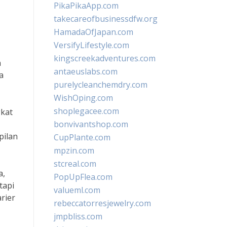
PikaPikaApp.com
takecareofbusinessdfw.org
HamadaOfJapan.com
VersifyLifestyle.com
kingscreekadventures.com
n
antaeuslabs.com
a
purelycleanchemdry.com
WishOping.com
shoplegacee.com
gkat
bonvivantshop.com
pilan
CupPlante.com
mpzin.com
stcreal.com
a,
PopUpFlea.com
tapi
valueml.com
rier
rebeccatorresjewelry.com
jmpbliss.com