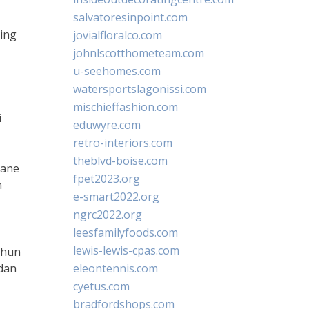
salvatoresinpoint.com
ring
jovialfloralco.com
johnlscotthometeam.com
u-seehomes.com
watersportslagonissi.com
mischieffashion.com
i
eduwyre.com
retro-interiors.com
theblvd-boise.com
Jane
fpet2023.org
n
e-smart2022.org
ngrc2022.org
leesfamilyfoods.com
lewis-lewis-cpas.com
tahun
dan
eleontennis.com
cyetus.com
bradfordshops.com