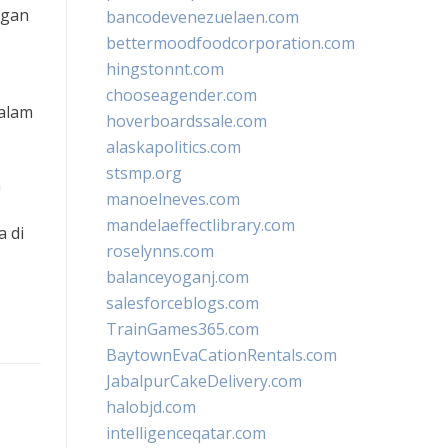
ngan
bancodevenezuelaen.com
bettermoodfoodcorporation.com
hingstonnt.com
chooseagender.com
dalam
hoverboardssale.com
alaskapolitics.com
stsmp.org
n
manoelneves.com
mandelaeffectlibrary.com
 di
roselynns.com
balanceyoganj.com
salesforceblogs.com
TrainGames365.com
BaytownEvaCationRentals.com
JabalpurCakeDelivery.com
halobjd.com
intelligenceqatar.com