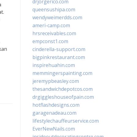
drjorgerico.com
a
queensushipa.com
t.
wendyweimerdds.com
i
ameri-camp.com
hrsreceivables.com
empconst1.com
n
ukan
cinderella-support.com
bigpinkrestaurant.com
inspirehuahin.com
memmingerspainting.com
jeremypbeasley.com
thesandwichdepotcos.com
drgiggleshouseofpain.com
hotflashdesigns.com
garagenadeau.com
lifestylechauffeurservice.com
EverNewNails.com
insideoutdecoratingcentre.com