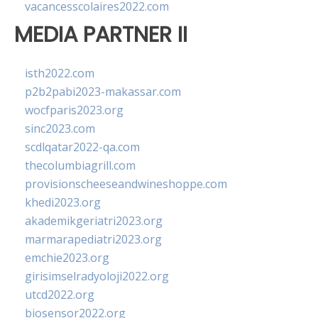
vacancesscolaires2022.com
MEDIA PARTNER II
isth2022.com
p2b2pabi2023-makassar.com
wocfparis2023.org
sinc2023.com
scdlqatar2022-qa.com
thecolumbiagrill.com
provisionscheeseandwineshoppe.com
khedi2023.org
akademikgeriatri2023.org
marmarapediatri2023.org
emchie2023.org
girisimselradyoloji2022.org
utcd2022.org
biosensor2022.org