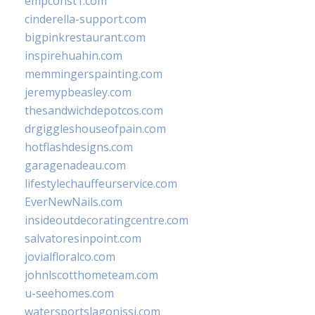
empconst1.com
cinderella-support.com
bigpinkrestaurant.com
inspirehuahin.com
memmingerspainting.com
jeremypbeasley.com
thesandwichdepotcos.com
drgiggleshouseofpain.com
hotflashdesigns.com
garagenadeau.com
lifestylechauffeurservice.com
EverNewNails.com
insideoutdecoratingcentre.com
salvatoresinpoint.com
jovialfloralco.com
johnlscotthometeam.com
u-seehomes.com
watersportslagonissi.com