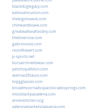
blackdoglegacy.com
eatvivahouston.com
thebigshowok.com
chimeandstave.com
greatwallseafoodny.com
theloverose.com
gabriovoice.com
resinflowart.com
p-sports.net
korsairstreetwear.com
petshopallston.com
avenue26tacos.com
topgglasses.com
broadmoornailsspacoloradosprings.com
missblackpasadena.com
anneskitchen.org
valenciamarketytaqueria.com