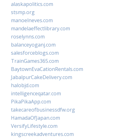
alaskapolitics.com
stsmp.org
manoelneves.com
mandelaeffectlibrary.com
roselynns.com
balanceyoganj.com
salesforceblogs.com
TrainGames365.com
BaytownEvaCationRentals.com
JabalpurCakeDelivery.com
halobjd.com
intelligenceqatar.com
PikaPikaApp.com
takecareofbusinessdfw.org
HamadaOfJapan.com
VersifyLifestyle.com
kingscreekadventures.com