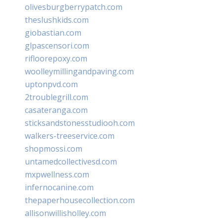
olivesburgberrypatch.com
theslushkids.com
giobastian.com
glpascensori.com
rifloorepoxy.com
woolleymillingandpaving.com
uptonpvd.com
2troublegrill.com
casateranga.com
sticksandstonesstudiooh.com
walkers-treeservice.com
shopmossi.com
untamedcollectivesd.com
mxpwellness.com
infernocanine.com
thepaperhousecollection.com
allisonwillisholley.com