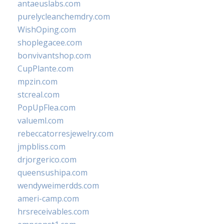
antaeuslabs.com
purelycleanchemdry.com
WishOping.com
shoplegacee.com
bonvivantshop.com
CupPlante.com
mpzin.com
stcreal.com
PopUpFlea.com
valueml.com
rebeccatorresjewelry.com
jmpbliss.com
drjorgerico.com
queensushipa.com
wendyweimerdds.com
ameri-camp.com
hrsreceivables.com