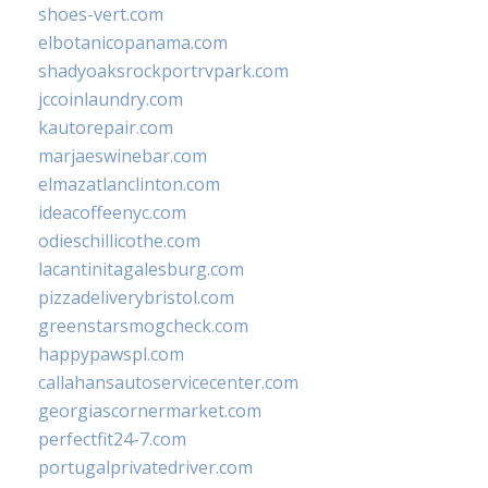
shoes-vert.com
elbotanicopanama.com
shadyoaksrockportrvpark.com
jccoinlaundry.com
kautorepair.com
marjaeswinebar.com
elmazatlanclinton.com
ideacoffeenyc.com
odieschillicothe.com
lacantinitagalesburg.com
pizzadeliverybristol.com
greenstarsmogcheck.com
happypawspl.com
callahansautoservicecenter.com
georgiascornermarket.com
perfectfit24-7.com
portugalprivatedriver.com