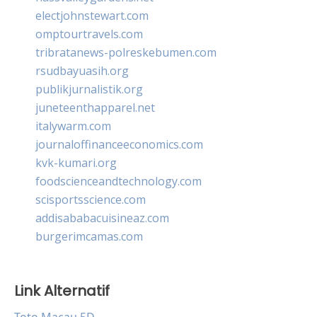
electjohnstewart.com
omptourtravels.com
tribratanews-polreskebumen.com
rsudbayuasih.org
publikjurnalistik.org
juneteenthapparel.net
italywarm.com
journaloffinanceeconomics.com
kvk-kumari.org
foodscienceandtechnology.com
scisportsscience.com
addisababacuisineaz.com
burgerimcamas.com
Link Alternatif
Toto Macau 5D