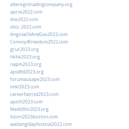
alteregotradingcompany.org
aprce2022.com
ibie2022.com
sbcc-2022.com
AngolaOilAndGas2022.com
Convoy4Freedom2022.com
grur2023.org
hkhk2023.org
napm2023.org
apsdfd2023.org
forumausape2023.com
imkl2023.com
careerfaircsd2023.com
apsth2023.com
MedItRio2023.org
lcicon2023boston.com
waitangidayfestival2022.com