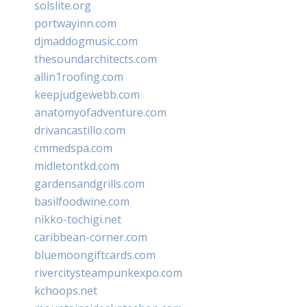
solslite.org
portwayinn.com
djmaddogmusic.com
thesoundarchitects.com
allin1roofing.com
keepjudgewebb.com
anatomyofadventure.com
drivancastillo.com
cmmedspa.com
midletontkd.com
gardensandgrills.com
basilfoodwine.com
nikko-tochigi.net
caribbean-corner.com
bluemoongiftcards.com
rivercitysteampunkexpo.com
kchoops.net