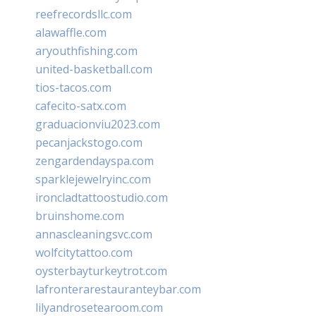
reefrecordsllc.com
alawaffle.com
aryouthfishing.com
united-basketball.com
tios-tacos.com
cafecito-satx.com
graduacionviu2023.com
pecanjackstogo.com
zengardendayspa.com
sparklejewelryinc.com
ironcladtattoostudio.com
bruinshome.com
annascleaningsvc.com
wolfcitytattoo.com
oysterbayturkeytrot.com
lafronterarestauranteybar.com
lilyandrosetearoom.com