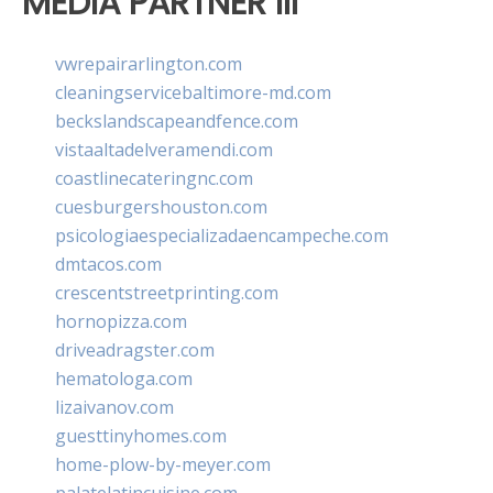
MEDIA PARTNER III
vwrepairarlington.com
cleaningservicebaltimore-md.com
beckslandscapeandfence.com
vistaaltadelveramendi.com
coastlinecateringnc.com
cuesburgershouston.com
psicologiaespecializadaencampeche.com
dmtacos.com
crescentstreetprinting.com
hornopizza.com
driveadragster.com
hematologa.com
lizaivanov.com
guesttinyhomes.com
home-plow-by-meyer.com
palatelatincuisine.com