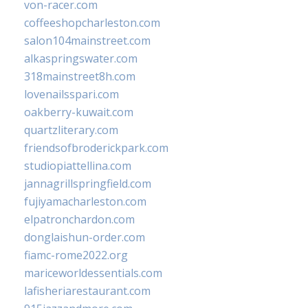
von-racer.com
coffeeshopcharleston.com
salon104mainstreet.com
alkaspringswater.com
318mainstreet8h.com
lovenailsspari.com
oakberry-kuwait.com
quartzliterary.com
friendsofbroderickpark.com
studiopiattellina.com
jannagrillspringfield.com
fujiyamacharleston.com
elpatronchardon.com
donglaishun-order.com
fiamc-rome2022.org
mariceworldessentials.com
lafisheriarestaurant.com