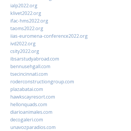
ialp2022.org
klivet2022.org
ifac-hms2022.org
taoms2022.org
iias-euromena-conference2022.org
ivd2022.org
csity2022.org
ibsarstudyabroad.com
bennusehgall.com
tsecincinnati.com
roderconstructiongroup.com
plazabatai.com
hawkscayresort.com
hellonquads.com
diarioanimales.com
decogaleri.com
unavozparadios.com