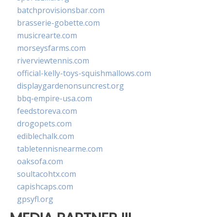
batchprovisionsbar.com
brasserie-gobette.com
musicrearte.com
morseysfarms.com
riverviewtennis.com
official-kelly-toys-squishmallows.com
displaygardenonsuncrest.org
bbq-empire-usa.com
feedstoreva.com
drogopets.com
ediblechalk.com
tabletennisnearme.com
oaksofa.com
soultacohtx.com
capishcaps.com
gpsyfl.org