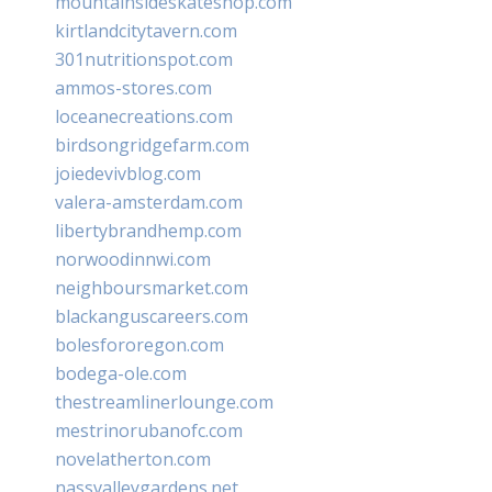
mountainsideskateshop.com
kirtlandcitytavern.com
301nutritionspot.com
ammos-stores.com
loceanecreations.com
birdsongridgefarm.com
joiedevivblog.com
valera-amsterdam.com
libertybrandhemp.com
norwoodinnwi.com
neighboursmarket.com
blackanguscareers.com
bolesfororegon.com
bodega-ole.com
thestreamlinerlounge.com
mestrinorubanofc.com
novelatherton.com
nassvalleygardens.net