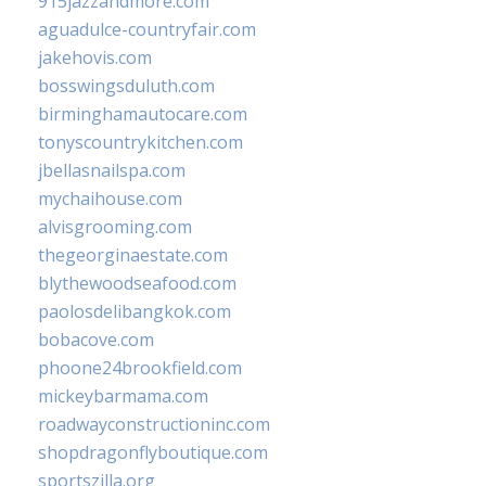
915jazzandmore.com
aguadulce-countryfair.com
jakehovis.com
bosswingsduluth.com
birminghamautocare.com
tonyscountrykitchen.com
jbellasnailspa.com
mychaihouse.com
alvisgrooming.com
thegeorginaestate.com
blythewoodseafood.com
paolosdelibangkok.com
bobacove.com
phoone24brookfield.com
mickeybarmama.com
roadwayconstructioninc.com
shopdragonflyboutique.com
sportszilla.org