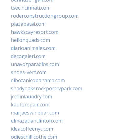
tsecincinnati.com
roderconstructiongroup.com
plazabatai.com
hawkscayresort.com
hellonquads.com
diarioanimales.com
decogaleri.com
unavozparadios.com
shoes-vert.com
elbotanicopanama.com
shadyoaksrockportrvpark.com
jccoinlaundry.com
kautorepair.com
marjaeswinebar.com
elmazatlanclinton.com
ideacoffeenyc.com
odieschillicothe.com