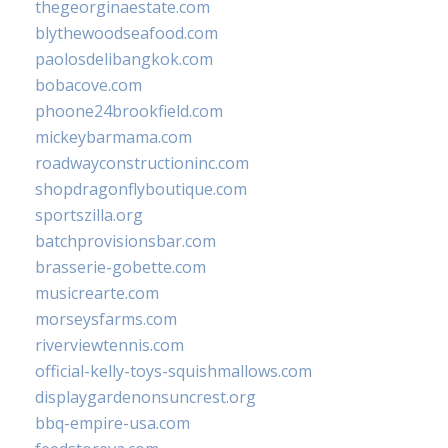
thegeorginaestate.com
blythewoodseafood.com
paolosdelibangkok.com
bobacove.com
phoone24brookfield.com
mickeybarmama.com
roadwayconstructioninc.com
shopdragonflyboutique.com
sportszilla.org
batchprovisionsbar.com
brasserie-gobette.com
musicrearte.com
morseysfarms.com
riverviewtennis.com
official-kelly-toys-squishmallows.com
displaygardenonsuncrest.org
bbq-empire-usa.com