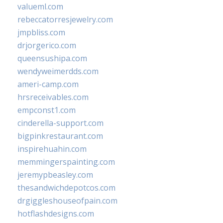
valueml.com
rebeccatorresjewelry.com
jmpbliss.com
drjorgerico.com
queensushipa.com
wendyweimerdds.com
ameri-camp.com
hrsreceivables.com
empconst1.com
cinderella-support.com
bigpinkrestaurant.com
inspirehuahin.com
memmingerspainting.com
jeremypbeasley.com
thesandwichdepotcos.com
drgiggleshouseofpain.com
hotflashdesigns.com