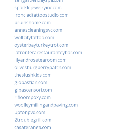
sparklejewelryinc.com
ironcladtattoostudio.com
bruinshome.com
annascleaningsvc.com
wolfcitytattoo.com
oysterbayturkeytrot.com
lafronterarestauranteybar.com
lilyandrosetearoom.com
olivesburgberrypatch.com
theslushkids.com
giobastian.com
glpascensori.com
rifloorepoxy.com
woolleymillingandpaving.com
uptonpvd.com
2troublegrill.com
casateranga.com