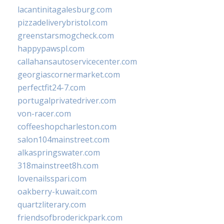
lacantinitagalesburg.com
pizzadeliverybristol.com
greenstarsmogcheck.com
happypawspl.com
callahansautoservicecenter.com
georgiascornermarket.com
perfectfit24-7.com
portugalprivatedriver.com
von-racer.com
coffeeshopcharleston.com
salon104mainstreet.com
alkaspringswater.com
318mainstreet8h.com
lovenailsspari.com
oakberry-kuwait.com
quartzliterary.com
friendsofbroderickpark.com