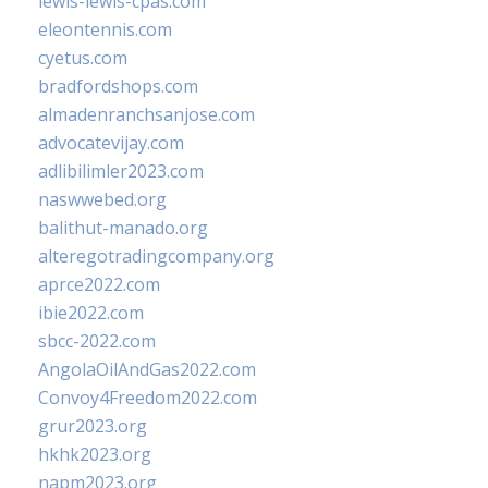
lewis-lewis-cpas.com
eleontennis.com
cyetus.com
bradfordshops.com
almadenranchsanjose.com
advocatevijay.com
adlibilimler2023.com
naswwebed.org
balithut-manado.org
alteregotradingcompany.org
aprce2022.com
ibie2022.com
sbcc-2022.com
AngolaOilAndGas2022.com
Convoy4Freedom2022.com
grur2023.org
hkhk2023.org
napm2023.org