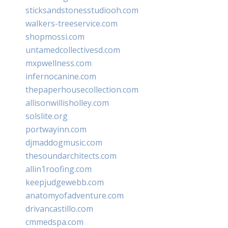
sticksandstonesstudiooh.com
walkers-treeservice.com
shopmossi.com
untamedcollectivesd.com
mxpwellness.com
infernocanine.com
thepaperhousecollection.com
allisonwillisholley.com
solslite.org
portwayinn.com
djmaddogmusic.com
thesoundarchitects.com
allin1roofing.com
keepjudgewebb.com
anatomyofadventure.com
drivancastillo.com
cmmedspa.com