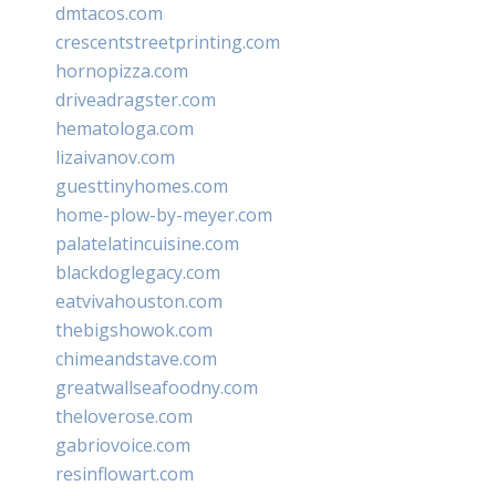
dmtacos.com
crescentstreetprinting.com
hornopizza.com
driveadragster.com
hematologa.com
lizaivanov.com
guesttinyhomes.com
home-plow-by-meyer.com
palatelatincuisine.com
blackdoglegacy.com
eatvivahouston.com
thebigshowok.com
chimeandstave.com
greatwallseafoodny.com
theloverose.com
gabriovoice.com
resinflowart.com