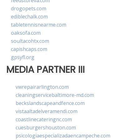
feedstoreva.com
drogopets.com
ediblechalk.com
tabletennisnearme.com
oaksofa.com
soultacohtx.com
capishcaps.com
gpsyfl.org
MEDIA PARTNER III
vwrepairarlington.com
cleaningservicebaltimore-md.com
beckslandscapeandfence.com
vistaaltadelveramendi.com
coastlinecateringnc.com
cuesburgershouston.com
psicologiaespecializadaencampeche.com