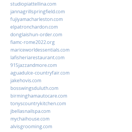
studiopiattellina.com
jannagrillspringfield.com
fujiyamacharleston.com
elpatronchardon.com
donglaishun-order.com
fiamc-rome2022.org
mariceworldessentials.com
lafisheriarestaurant.com
915jazzandmore.com
aguadulce-countryfair.com
jakehovis.com
bosswingsduluth.com
birminghamautocare.com
tonyscountrykitchen.com
jbellasnailspa.com
mychaihouse.com
alvisgrooming.com