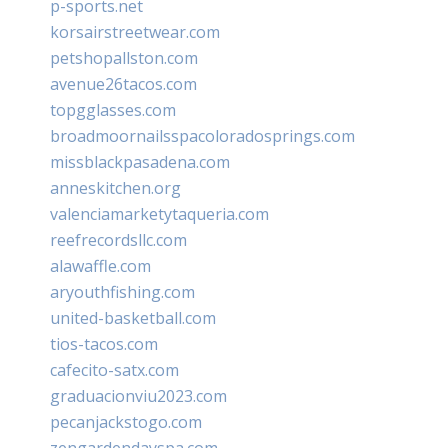
p-sports.net
korsairstreetwear.com
petshopallston.com
avenue26tacos.com
topgglasses.com
broadmoornailsspacoloradosprings.com
missblackpasadena.com
anneskitchen.org
valenciamarketytaqueria.com
reefrecordsllc.com
alawaffle.com
aryouthfishing.com
united-basketball.com
tios-tacos.com
cafecito-satx.com
graduacionviu2023.com
pecanjackstogo.com
zengardendayspa.com