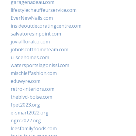
garagenadeau.com
lifestylechauffeurservice.com
EverNewNails.com
insideoutdecoratingcentre.com
salvatoresinpoint.com
jovialfloralco.com
johnlscotthometeam.com
u-seehomes.com
watersportslagonissi.com
mischieffashion.com
eduwyre.com
retro-interiors.com
theblvd-boise.com
fpet2023.org
e-smart2022.org
ngrc2022.org
leesfamilyfoods.com