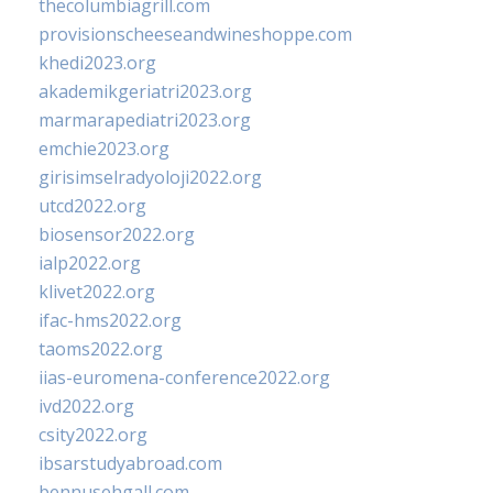
thecolumbiagrill.com
provisionscheeseandwineshoppe.com
khedi2023.org
akademikgeriatri2023.org
marmarapediatri2023.org
emchie2023.org
girisimselradyoloji2022.org
utcd2022.org
biosensor2022.org
ialp2022.org
klivet2022.org
ifac-hms2022.org
taoms2022.org
iias-euromena-conference2022.org
ivd2022.org
csity2022.org
ibsarstudyabroad.com
bennusehgall.com