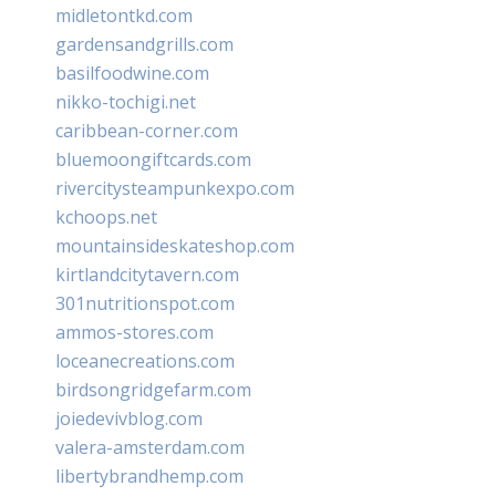
midletontkd.com
gardensandgrills.com
basilfoodwine.com
nikko-tochigi.net
caribbean-corner.com
bluemoongiftcards.com
rivercitysteampunkexpo.com
kchoops.net
mountainsideskateshop.com
kirtlandcitytavern.com
301nutritionspot.com
ammos-stores.com
loceanecreations.com
birdsongridgefarm.com
joiedevivblog.com
valera-amsterdam.com
libertybrandhemp.com