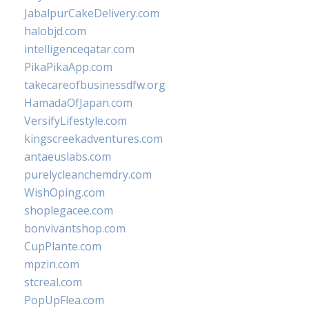
JabalpurCakeDelivery.com
halobjd.com
intelligenceqatar.com
PikaPikaApp.com
takecareofbusinessdfw.org
HamadaOfJapan.com
VersifyLifestyle.com
kingscreekadventures.com
antaeuslabs.com
purelycleanchemdry.com
WishOping.com
shoplegacee.com
bonvivantshop.com
CupPlante.com
mpzin.com
stcreal.com
PopUpFlea.com