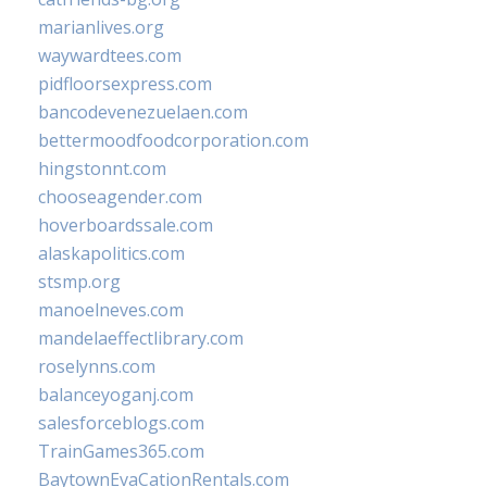
marianlives.org
waywardtees.com
pidfloorsexpress.com
bancodevenezuelaen.com
bettermoodfoodcorporation.com
hingstonnt.com
chooseagender.com
hoverboardssale.com
alaskapolitics.com
stsmp.org
manoelneves.com
mandelaeffectlibrary.com
roselynns.com
balanceyoganj.com
salesforceblogs.com
TrainGames365.com
BaytownEvaCationRentals.com