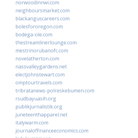
norwoodinnwi.com
neighboursmarket.com
blackanguscareers.com
bolesfororegon.com
bodega-ole.com
thestreamlinerlounge.com
mestrinorubanofc.com
novelatherton.com
nassvalleygardens.net
electjohnstewart.com
omptourtravels.com
tribratanews-polreskebumen.com
rsudbayuasih.org
publikjurnalistik.org
juneteenthapparel.net
italywarm.com
journaloffinanceeconomics.com