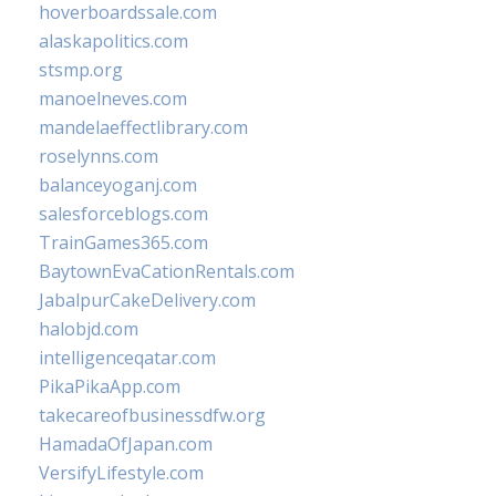
hoverboardssale.com
alaskapolitics.com
stsmp.org
manoelneves.com
mandelaeffectlibrary.com
roselynns.com
balanceyoganj.com
salesforceblogs.com
TrainGames365.com
BaytownEvaCationRentals.com
JabalpurCakeDelivery.com
halobjd.com
intelligenceqatar.com
PikaPikaApp.com
takecareofbusinessdfw.org
HamadaOfJapan.com
VersifyLifestyle.com