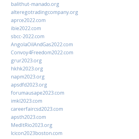
balithut-manado.org
alteregotradingcompany.org
aprce2022.com
ibie2022.com
sbcc-2022.com
AngolaOilAndGas2022.com
Convoy4Freedom2022.com
grur2023.org
hkhk2023.org
napm2023.org
apsdfd2023.org
forumausape2023.com
imkl2023.com
careerfaircsd2023.com
apsth2023.com
MedItRio2023.org
lcicon2023boston.com