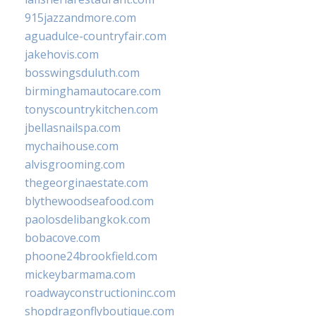
915jazzandmore.com
aguadulce-countryfair.com
jakehovis.com
bosswingsduluth.com
birminghamautocare.com
tonyscountrykitchen.com
jbellasnailspa.com
mychaihouse.com
alvisgrooming.com
thegeorginaestate.com
blythewoodseafood.com
paolosdelibangkok.com
bobacove.com
phoone24brookfield.com
mickeybarmama.com
roadwayconstructioninc.com
shopdragonflyboutique.com