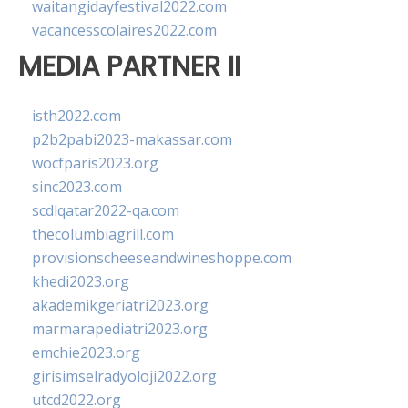
waitangidayfestival2022.com
vacancesscolaires2022.com
MEDIA PARTNER II
isth2022.com
p2b2pabi2023-makassar.com
wocfparis2023.org
sinc2023.com
scdlqatar2022-qa.com
thecolumbiagrill.com
provisionscheeseandwineshoppe.com
khedi2023.org
akademikgeriatri2023.org
marmarapediatri2023.org
emchie2023.org
girisimselradyoloji2022.org
utcd2022.org