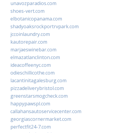
unavozparadios.com
shoes-vert.com
elbotanicopanama.com
shadyoaksrockportrvpark.com
jccoinlaundry.com
kautorepair.com
marjaeswinebar.com
elmazatlanclinton.com
ideacoffeenyc.com
odieschillicothe.com
lacantinitagalesburg.com
pizzadeliverybristol.com
greenstarsmogcheck.com
happypawspl.com
callahansautoservicecenter.com
georgiascornermarket.com
perfectfit24-7.com