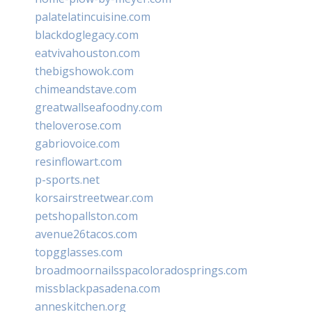
palatelatincuisine.com
blackdoglegacy.com
eatvivahouston.com
thebigshowok.com
chimeandstave.com
greatwallseafoodny.com
theloverose.com
gabriovoice.com
resinflowart.com
p-sports.net
korsairstreetwear.com
petshopallston.com
avenue26tacos.com
topgglasses.com
broadmoornailsspacoloradosprings.com
missblackpasadena.com
anneskitchen.org