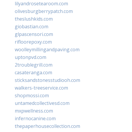
lilyandrosetearoom.com
olivesburgberrypatch.com
theslushkids.com
giobastian.com
glpascensori.com
rifloorepoxy.com
woolleymillingandpaving.com
uptonpvd.com
2troublegrill.com
casateranga.com
sticksandstonesstudiooh.com
walkers-treeservice.com
shopmossi.com
untamedcollectivesd.com
mxpwellness.com
infernocanine.com
thepaperhousecollection.com