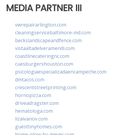
MEDIA PARTNER III
vwrepairarlington.com
cleaningservicebaltimore-md.com
beckslandscapeandfence.com
vistaaltadelveramendi.com
coastlinecateringnc.com
cuesburgershouston.com
psicologiaespecializadaencampeche.com
dmtacos.com
crescentstreetprinting.com
hornopizza.com
driveadragster.com
hematologa.com
lizaivanov.com
guesttinyhomes.com
home-plow-by-meyer.com