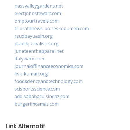
nassvalleygardens.net
electjohnstewart.com
omptourtravels.com
tribratanews-polreskebumen.com
rsudbayuasih.org
publikjurnalistik.org
juneteenthapparel.net
italywarm.com
journaloffinanceeconomics.com
kvk-kumari.org
foodscienceandtechnology.com
scisportsscience.com
addisababacuisineaz.com
burgerimcamas.com
Link Alternatif