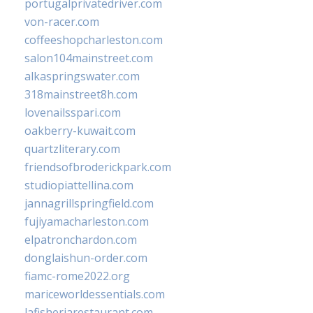
portugalprivatedriver.com
von-racer.com
coffeeshopcharleston.com
salon104mainstreet.com
alkaspringswater.com
318mainstreet8h.com
lovenailsspari.com
oakberry-kuwait.com
quartzliterary.com
friendsofbroderickpark.com
studiopiattellina.com
jannagrillspringfield.com
fujiyamacharleston.com
elpatronchardon.com
donglaishun-order.com
fiamc-rome2022.org
mariceworldessentials.com
lafisheriarestaurant.com