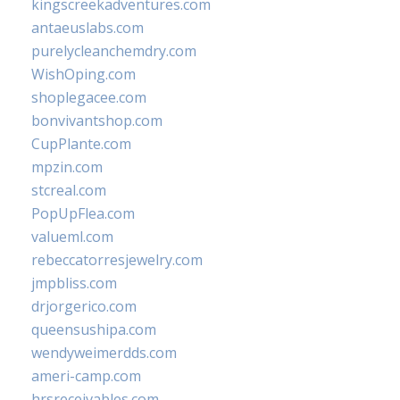
kingscreekadventures.com
antaeuslabs.com
purelycleanchemdry.com
WishOping.com
shoplegacee.com
bonvivantshop.com
CupPlante.com
mpzin.com
stcreal.com
PopUpFlea.com
valueml.com
rebeccatorresjewelry.com
jmpbliss.com
drjorgerico.com
queensushipa.com
wendyweimerdds.com
ameri-camp.com
hrsreceivables.com