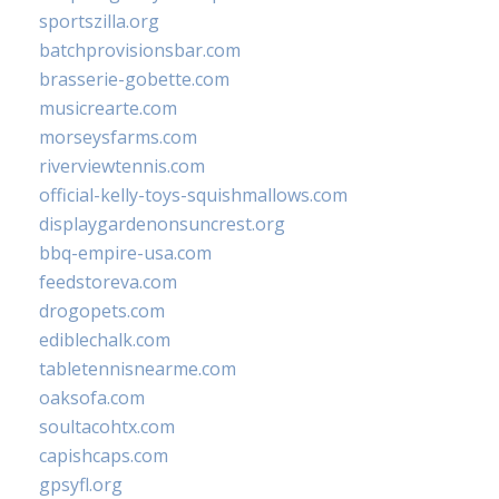
sportszilla.org
batchprovisionsbar.com
brasserie-gobette.com
musicrearte.com
morseysfarms.com
riverviewtennis.com
official-kelly-toys-squishmallows.com
displaygardenonsuncrest.org
bbq-empire-usa.com
feedstoreva.com
drogopets.com
ediblechalk.com
tabletennisnearme.com
oaksofa.com
soultacohtx.com
capishcaps.com
gpsyfl.org