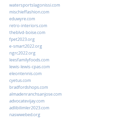
watersportslagonissi.com
mischieffashion.com
eduwyre.com
retro-interiors.com
theblvd-boise.com
fpet2023.org
e-smart2022.org
ngrc2022.org
leesfamilyfoods.com
lewis-lewis-cpas.com
eleontennis.com
cyetus.com
bradfordshops.com
almadenranchsanjose.com
advocatevijay.com
adlibilimler2023.com
naswwebed.org