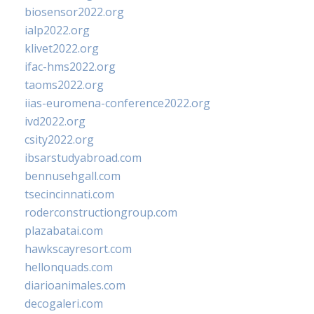
biosensor2022.org
ialp2022.org
klivet2022.org
ifac-hms2022.org
taoms2022.org
iias-euromena-conference2022.org
ivd2022.org
csity2022.org
ibsarstudyabroad.com
bennusehgall.com
tsecincinnati.com
roderconstructiongroup.com
plazabatai.com
hawkscayresort.com
hellonquads.com
diarioanimales.com
decogaleri.com