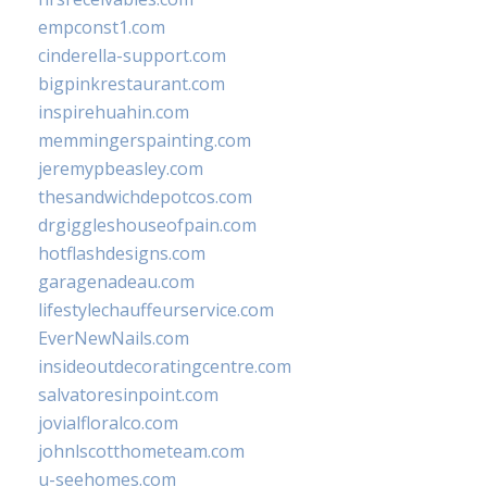
empconst1.com
cinderella-support.com
bigpinkrestaurant.com
inspirehuahin.com
memmingerspainting.com
jeremypbeasley.com
thesandwichdepotcos.com
drgiggleshouseofpain.com
hotflashdesigns.com
garagenadeau.com
lifestylechauffeurservice.com
EverNewNails.com
insideoutdecoratingcentre.com
salvatoresinpoint.com
jovialfloralco.com
johnlscotthometeam.com
u-seehomes.com