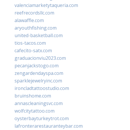
valenciamarketytaqueria.com
reefrecordsllc.com
alawaffle.com
aryouthfishing.com
united-basketball.com
tios-tacos.com
cafecito-satx.com
graduacionviu2023.com
pecanjackstogo.com
zengardendayspa.com
sparklejewelryinc.com
ironcladtattoostudio.com
bruinshome.com
annascleaningsvc.com
wolfcitytattoo.com
oysterbayturkeytrot.com
lafronterarestauranteybar.com