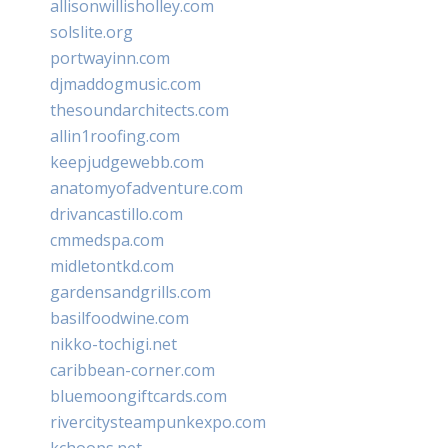
allisonwillisholley.com
solslite.org
portwayinn.com
djmaddogmusic.com
thesoundarchitects.com
allin1roofing.com
keepjudgewebb.com
anatomyofadventure.com
drivancastillo.com
cmmedspa.com
midletontkd.com
gardensandgrills.com
basilfoodwine.com
nikko-tochigi.net
caribbean-corner.com
bluemoongiftcards.com
rivercitysteampunkexpo.com
kchoops.net