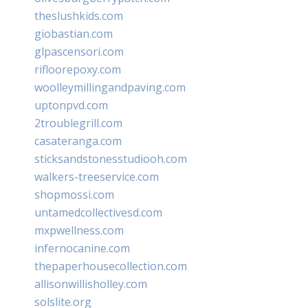
theslushkids.com
giobastian.com
glpascensori.com
rifloorepoxy.com
woolleymillingandpaving.com
uptonpvd.com
2troublegrill.com
casateranga.com
sticksandstonesstudiooh.com
walkers-treeservice.com
shopmossi.com
untamedcollectivesd.com
mxpwellness.com
infernocanine.com
thepaperhousecollection.com
allisonwillisholley.com
solslite.org