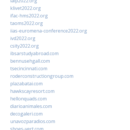
ialp2022.org
klivet2022.org
ifac-hms2022.org
taoms2022.org
iias-euromena-conference2022.org
ivd2022.org
csity2022.org
ibsarstudyabroad.com
bennusehgall.com
tsecincinnati.com
roderconstructiongroup.com
plazabatai.com
hawkscayresort.com
hellonquads.com
diarioanimales.com
decogaleri.com
unavozparadios.com
shoes-vert.com