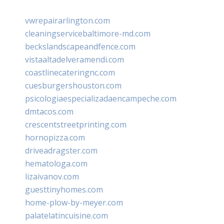
vwrepairarlington.com
cleaningservicebaltimore-md.com
beckslandscapeandfence.com
vistaaltadelveramendi.com
coastlinecateringnc.com
cuesburgershouston.com
psicologiaespecializadaencampeche.com
dmtacos.com
crescentstreetprinting.com
hornopizza.com
driveadragster.com
hematologa.com
lizaivanov.com
guesttinyhomes.com
home-plow-by-meyer.com
palatelatincuisine.com