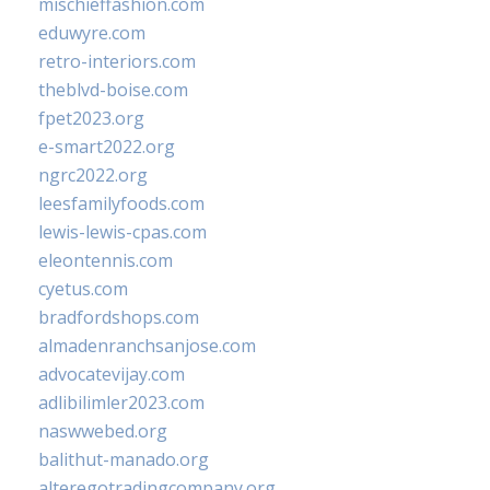
mischieffashion.com
eduwyre.com
retro-interiors.com
theblvd-boise.com
fpet2023.org
e-smart2022.org
ngrc2022.org
leesfamilyfoods.com
lewis-lewis-cpas.com
eleontennis.com
cyetus.com
bradfordshops.com
almadenranchsanjose.com
advocatevijay.com
adlibilimler2023.com
naswwebed.org
balithut-manado.org
alteregotradingcompany.org