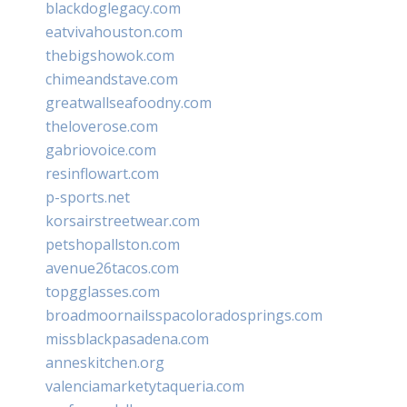
blackdoglegacy.com
eatvivahouston.com
thebigshowok.com
chimeandstave.com
greatwallseafoodny.com
theloverose.com
gabriovoice.com
resinflowart.com
p-sports.net
korsairstreetwear.com
petshopallston.com
avenue26tacos.com
topgglasses.com
broadmoornailsspacoloradosprings.com
missblackpasadena.com
anneskitchen.org
valenciamarketytaqueria.com