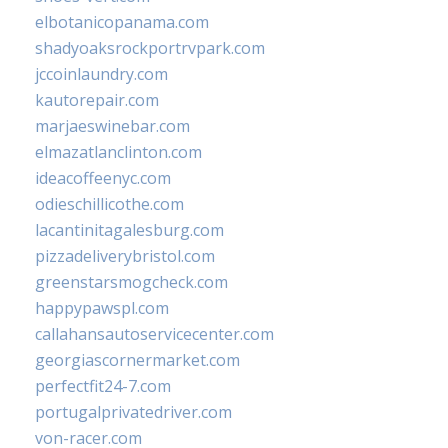
elbotanicopanama.com
shadyoaksrockportrvpark.com
jccoinlaundry.com
kautorepair.com
marjaeswinebar.com
elmazatlanclinton.com
ideacoffeenyc.com
odieschillicothe.com
lacantinitagalesburg.com
pizzadeliverybristol.com
greenstarsmogcheck.com
happypawspl.com
callahansautoservicecenter.com
georgiascornermarket.com
perfectfit24-7.com
portugalprivatedriver.com
von-racer.com