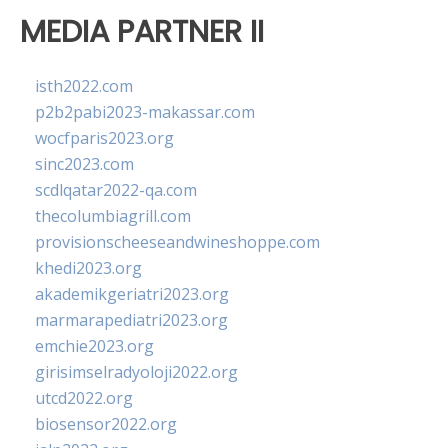
MEDIA PARTNER II
isth2022.com
p2b2pabi2023-makassar.com
wocfparis2023.org
sinc2023.com
scdlqatar2022-qa.com
thecolumbiagrill.com
provisionscheeseandwineshoppe.com
khedi2023.org
akademikgeriatri2023.org
marmarapediatri2023.org
emchie2023.org
girisimselradyoloji2022.org
utcd2022.org
biosensor2022.org