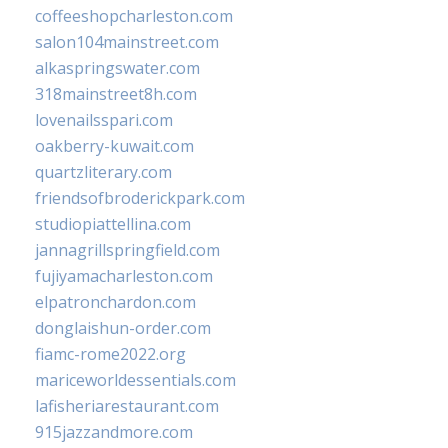
coffeeshopcharleston.com
salon104mainstreet.com
alkaspringswater.com
318mainstreet8h.com
lovenailsspari.com
oakberry-kuwait.com
quartzliterary.com
friendsofbroderickpark.com
studiopiattellina.com
jannagrillspringfield.com
fujiyamacharleston.com
elpatronchardon.com
donglaishun-order.com
fiamc-rome2022.org
mariceworldessentials.com
lafisheriarestaurant.com
915jazzandmore.com