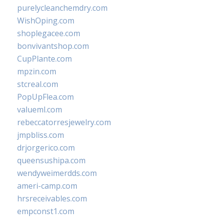
purelycleanchemdry.com
WishOping.com
shoplegacee.com
bonvivantshop.com
CupPlante.com
mpzin.com
stcreal.com
PopUpFlea.com
valueml.com
rebeccatorresjewelry.com
jmpbliss.com
drjorgerico.com
queensushipa.com
wendyweimerdds.com
ameri-camp.com
hrsreceivables.com
empconst1.com