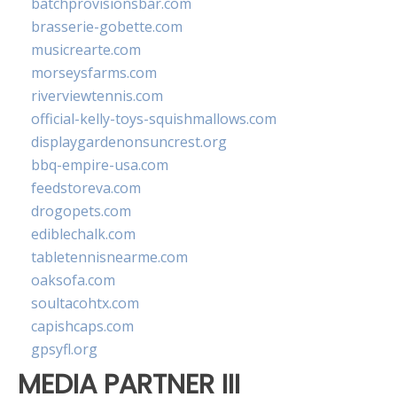
batchprovisionsbar.com
brasserie-gobette.com
musicrearte.com
morseysfarms.com
riverviewtennis.com
official-kelly-toys-squishmallows.com
displaygardenonsuncrest.org
bbq-empire-usa.com
feedstoreva.com
drogopets.com
ediblechalk.com
tabletennisnearme.com
oaksofa.com
soultacohtx.com
capishcaps.com
gpsyfl.org
MEDIA PARTNER III