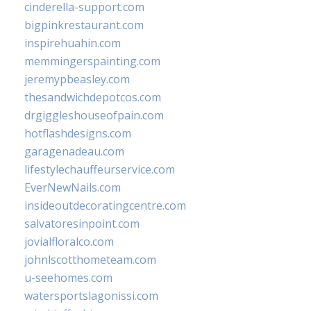
cinderella-support.com
bigpinkrestaurant.com
inspirehuahin.com
memmingerspainting.com
jeremypbeasley.com
thesandwichdepotcos.com
drgiggleshouseofpain.com
hotflashdesigns.com
garagenadeau.com
lifestylechauffeurservice.com
EverNewNails.com
insideoutdecoratingcentre.com
salvatoresinpoint.com
jovialfloralco.com
johnlscotthometeam.com
u-seehomes.com
watersportslagonissi.com