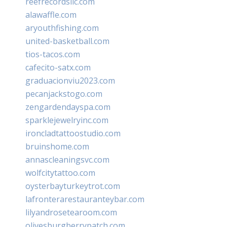
reefrecordsllc.com
alawaffle.com
aryouthfishing.com
united-basketball.com
tios-tacos.com
cafecito-satx.com
graduacionviu2023.com
pecanjackstogo.com
zengardendayspa.com
sparklejewelryinc.com
ironcladtattoostudio.com
bruinshome.com
annascleaningsvc.com
wolfcitytattoo.com
oysterbayturkeytrot.com
lafronterarestauranteybar.com
lilyandrosetearoom.com
olivesburgberrypatch.com