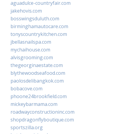
aguadulce-countryfair.com
jakehovis.com
bosswingsduluth.com
birminghamautocare.com
tonyscountrykitchen.com
jbellasnailspa.com
mychaihouse.com
alvisgrooming.com
thegeorginaestate.com
blythewoodseafood.com
paolosdelibangkok.com
bobacove.com
phoone24brookfield.com
mickeybarmama.com
roadwayconstructioninc.com
shopdragonflyboutique.com
sportszilla.org