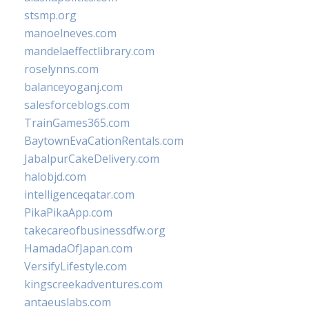
stsmp.org
manoelneves.com
mandelaeffectlibrary.com
roselynns.com
balanceyoganj.com
salesforceblogs.com
TrainGames365.com
BaytownEvaCationRentals.com
JabalpurCakeDelivery.com
halobjd.com
intelligenceqatar.com
PikaPikaApp.com
takecareofbusinessdfw.org
HamadaOfJapan.com
VersifyLifestyle.com
kingscreekadventures.com
antaeuslabs.com