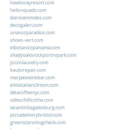
hawkscayresort.com
hellonquads.com
diarioanimales.com
decogaleri.com
unavozparadios.com
shoes-vert.com
elbotanicopanama.com
shadyoaksrockportrvpark.com
jccoinlaundry.com
kautorepair.com
marjaeswinebar.com
elmazatlanclinton.com
ideacoffeenyc.com
odieschillicothe.com
lacantinitagalesburg.com
pizzadeliverybristol.com
greenstarsmogcheck.com