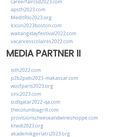
careerfaircsd2023.com
apsth2023.com
MedItRio2023.org
lcicon2023boston.com
waitangidayfestival2022.com
vacancesscolaires2022.com
MEDIA PARTNER II
isth2022.com
p2b2pabi2023-makassar.com
wocfparis2023.org
sinc2023.com
scdlqatar2022-qa.com
thecolumbiagrill.com
provisionscheeseandwineshoppe.com
khedi2023.org
akademikgeriatri2023.org