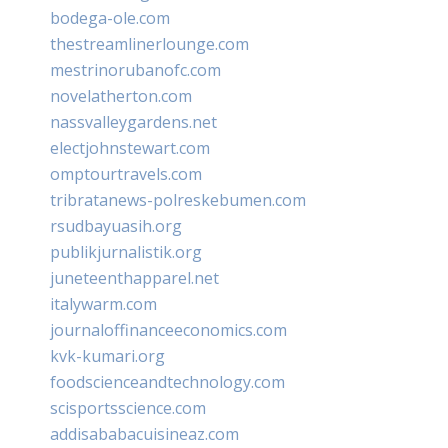
bodega-ole.com
thestreamlinerlounge.com
mestrinorubanofc.com
novelatherton.com
nassvalleygardens.net
electjohnstewart.com
omptourtravels.com
tribratanews-polreskebumen.com
rsudbayuasih.org
publikjurnalistik.org
juneteenthapparel.net
italywarm.com
journaloffinanceeconomics.com
kvk-kumari.org
foodscienceandtechnology.com
scisportsscience.com
addisababacuisineaz.com