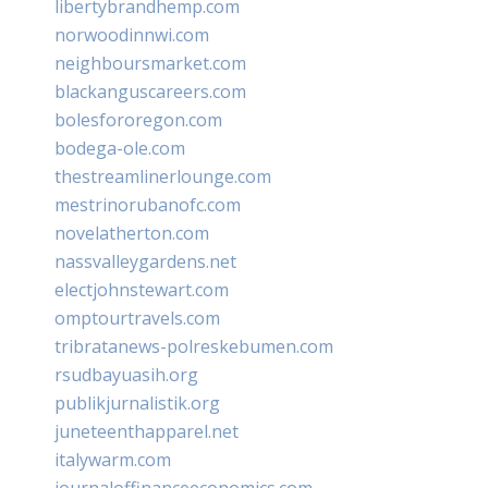
libertybrandhemp.com
norwoodinnwi.com
neighboursmarket.com
blackanguscareers.com
bolesfororegon.com
bodega-ole.com
thestreamlinerlounge.com
mestrinorubanofc.com
novelatherton.com
nassvalleygardens.net
electjohnstewart.com
omptourtravels.com
tribratanews-polreskebumen.com
rsudbayuasih.org
publikjurnalistik.org
juneteenthapparel.net
italywarm.com
journaloffinanceeconomics.com