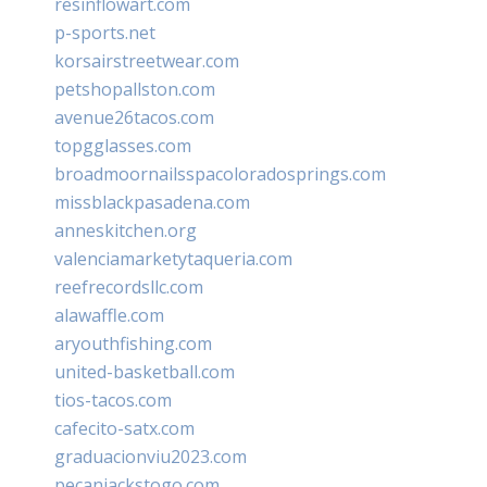
resinflowart.com
p-sports.net
korsairstreetwear.com
petshopallston.com
avenue26tacos.com
topgglasses.com
broadmoornailsspacoloradosprings.com
missblackpasadena.com
anneskitchen.org
valenciamarketytaqueria.com
reefrecordsllc.com
alawaffle.com
aryouthfishing.com
united-basketball.com
tios-tacos.com
cafecito-satx.com
graduacionviu2023.com
pecanjackstogo.com