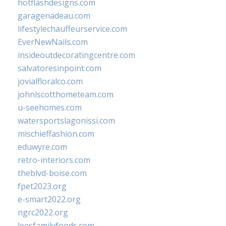
hotflashdesigns.com
garagenadeau.com
lifestylechauffeurservice.com
EverNewNails.com
insideoutdecoratingcentre.com
salvatoresinpoint.com
jovialfloralco.com
johnlscotthometeam.com
u-seehomes.com
watersportslagonissi.com
mischieffashion.com
eduwyre.com
retro-interiors.com
theblvd-boise.com
fpet2023.org
e-smart2022.org
ngrc2022.org
leesfamilyfoods.com