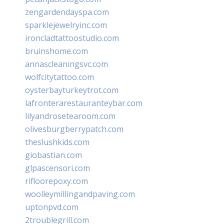
zengardendayspa.com
sparklejewelryinc.com
ironcladtattoostudio.com
bruinshome.com
annascleaningsvc.com
wolfcitytattoo.com
oysterbayturkeytrot.com
lafronterarestauranteybar.com
lilyandrosetearoom.com
olivesburgberrypatch.com
theslushkids.com
giobastian.com
glpascensori.com
rifloorepoxy.com
woolleymillingandpaving.com
uptonpvd.com
2troublegrill.com