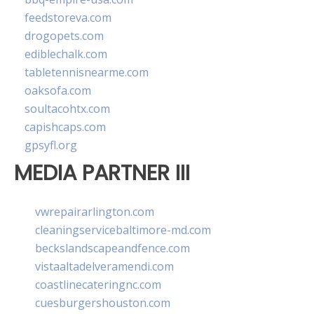
feedstoreva.com
drogopets.com
ediblechalk.com
tabletennisnearme.com
oaksofa.com
soultacohtx.com
capishcaps.com
gpsyfl.org
MEDIA PARTNER III
vwrepairarlington.com
cleaningservicebaltimore-md.com
beckslandscapeandfence.com
vistaaltadelveramendi.com
coastlinecateringnc.com
cuesburgershouston.com