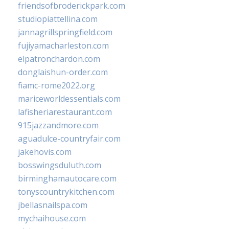
friendsofbroderickpark.com
studiopiattellina.com
jannagrillspringfield.com
fujiyamacharleston.com
elpatronchardon.com
donglaishun-order.com
fiamc-rome2022.org
mariceworldessentials.com
lafisheriarestaurant.com
915jazzandmore.com
aguadulce-countryfair.com
jakehovis.com
bosswingsduluth.com
birminghamautocare.com
tonyscountrykitchen.com
jbellasnailspa.com
mychaihouse.com