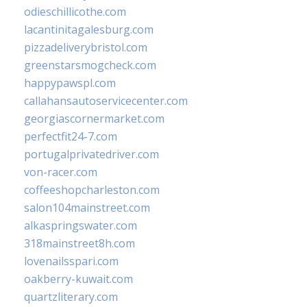
odieschillicothe.com
lacantinitagalesburg.com
pizzadeliverybristol.com
greenstarsmogcheck.com
happypawspl.com
callahansautoservicecenter.com
georgiascornermarket.com
perfectfit24-7.com
portugalprivatedriver.com
von-racer.com
coffeeshopcharleston.com
salon104mainstreet.com
alkaspringswater.com
318mainstreet8h.com
lovenailsspari.com
oakberry-kuwait.com
quartzliterary.com