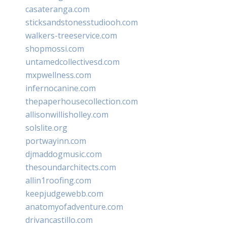
casateranga.com
sticksandstonesstudiooh.com
walkers-treeservice.com
shopmossi.com
untamedcollectivesd.com
mxpwellness.com
infernocanine.com
thepaperhousecollection.com
allisonwillisholley.com
solslite.org
portwayinn.com
djmaddogmusic.com
thesoundarchitects.com
allin1roofing.com
keepjudgewebb.com
anatomyofadventure.com
drivancastillo.com