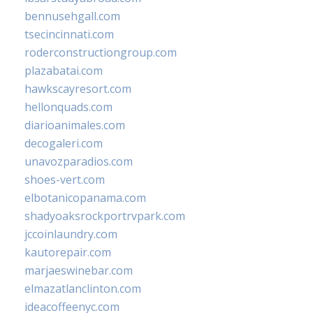
bennusehgall.com
tsecincinnati.com
roderconstructiongroup.com
plazabatai.com
hawkscayresort.com
hellonquads.com
diarioanimales.com
decogaleri.com
unavozparadios.com
shoes-vert.com
elbotanicopanama.com
shadyoaksrockportrvpark.com
jccoinlaundry.com
kautorepair.com
marjaeswinebar.com
elmazatlanclinton.com
ideacoffeenyc.com