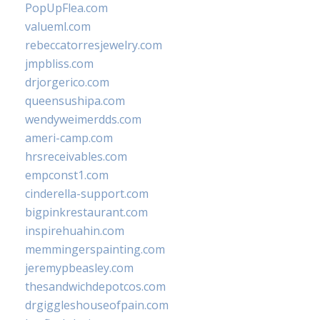
PopUpFlea.com
valueml.com
rebeccatorresjewelry.com
jmpbliss.com
drjorgerico.com
queensushipa.com
wendyweimerdds.com
ameri-camp.com
hrsreceivables.com
empconst1.com
cinderella-support.com
bigpinkrestaurant.com
inspirehuahin.com
memmingerspainting.com
jeremypbeasley.com
thesandwichdepotcos.com
drgiggleshouseofpain.com