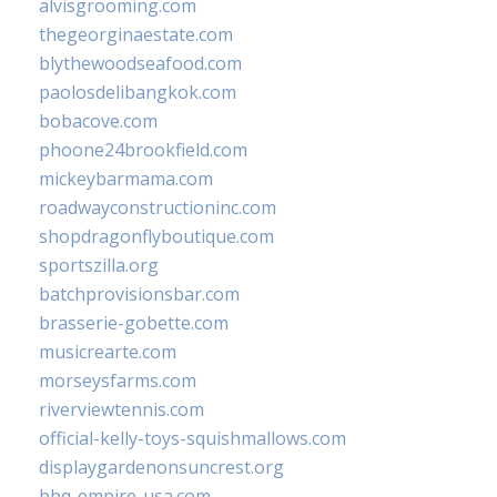
alvisgrooming.com
thegeorginaestate.com
blythewoodseafood.com
paolosdelibangkok.com
bobacove.com
phoone24brookfield.com
mickeybarmama.com
roadwayconstructioninc.com
shopdragonflyboutique.com
sportszilla.org
batchprovisionsbar.com
brasserie-gobette.com
musicrearte.com
morseysfarms.com
riverviewtennis.com
official-kelly-toys-squishmallows.com
displaygardenonsuncrest.org
bbq-empire-usa.com