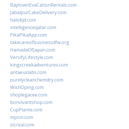
BaytownEvaCationRentals.com
JabalpurCakeDelivery.com
halobjd.com
intelligenceqatar.com
PikaPikaApp.com
takecareofbusinessdfw.org
HamadaOfJapan.com
VersifyLifestyle.com
kingscreekadventures.com
antaeuslabs.com
purelycleanchemdry.com
WishOping.com
shoplegacee.com
bonvivantshop.com
CupPlante.com
mpzin.com
stcreal.com