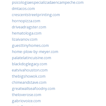
psicologiaespecializadaencampeche.com
dmtacos.com
crescentstreetprinting.com
hornopizza.com
driveadragster.com
hematologa.com
lizaivanov.com
guesttinyhomes.com
home-plow-by-meyer.com
palatelatincuisine.com
blackdoglegacy.com
eatvivahouston.com
thebigshowok.com
chimeandstave.com
greatwallseafoodny.com
theloverose.com
gabriovoice.com