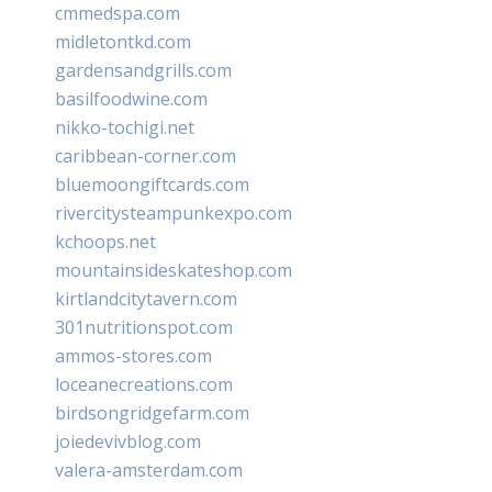
cmmedspa.com
midletontkd.com
gardensandgrills.com
basilfoodwine.com
nikko-tochigi.net
caribbean-corner.com
bluemoongiftcards.com
rivercitysteampunkexpo.com
kchoops.net
mountainsideskateshop.com
kirtlandcitytavern.com
301nutritionspot.com
ammos-stores.com
loceanecreations.com
birdsongridgefarm.com
joiedevivblog.com
valera-amsterdam.com