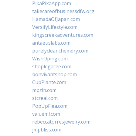
PikaPikaApp.com
takecareofbusinessdfw.org
HamadaOfJapan.com
VersifyLifestyle.com
kingscreekadventures.com
antaeuslabs.com
purelycleanchemdry.com
WishOping.com
shoplegacee.com
bonvivantshop.com
CupPlante.com
mpzin.com
stcreal.com
PopUpFlea.com
valueml.com
rebeccatorresjewelry.com
jmpbliss.com