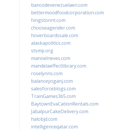
bancodevenezuelaen.com
bettermoodfoodcorporation.com
hingstonnt.com
chooseagender.com
hoverboardssale.com
alaskapolitics.com
stsmp.org
manoelneves.com
mandelaeffectlibrary.com
roselynns.com
balanceyoganj.com
salesforceblogs.com
TrainGames365.com
BaytownEvaCationRentals.com
JabalpurCakeDelivery.com
halobjd.com
intelligenceqatar.com