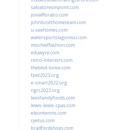
salvatoresinpoint.com
jovialfloralco.com
johnlscotthometeam.com
u-seehomes.com
watersportslagonissi.com
mischieffashion.com
eduwyre.com
retro-interiors.com
theblvd-boise.com
fpet2023.org
e-smart2022.org
ngrc2022.org
leesfamilyfoods.com
lewis-lewis-cpas.com
eleontennis.com
cyetus.com
bradfordshops.com