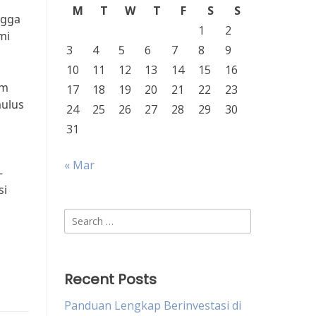
i
M
T
W
T
F
S
S
ngga
1
2
mi
3
4
5
6
7
8
9
10
11
12
13
14
15
16
um
17
18
19
20
21
22
23
mulus
24
25
26
27
28
29
30
31
« Mar
-
si
Search
for:
Recent Posts
Panduan Lengkap Berinvestasi di