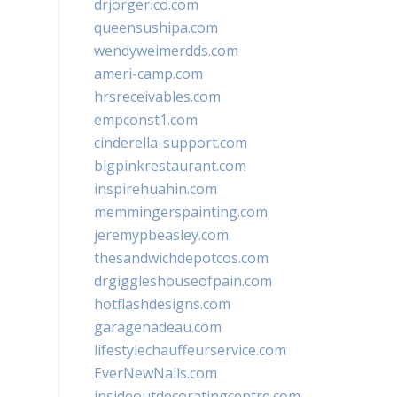
drjorgerico.com
queensushipa.com
wendyweimerdds.com
ameri-camp.com
hrsreceivables.com
empconst1.com
cinderella-support.com
bigpinkrestaurant.com
inspirehuahin.com
memmingerspainting.com
jeremypbeasley.com
thesandwichdepotcos.com
drgiggleshouseofpain.com
hotflashdesigns.com
garagenadeau.com
lifestylechauffeurservice.com
EverNewNails.com
insideoutdecoratingcentre.com