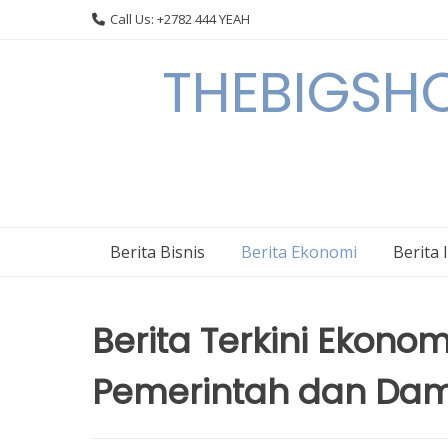
Skip
Call Us: +2782 444 YEAH
to
content
THEBIGSHOW
Berita Bisnis
Berita Ekonomi
Berita 
Berita Terkini Ekono
Pemerintah dan Dam