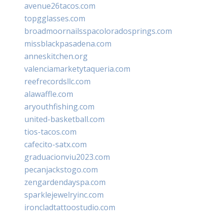
avenue26tacos.com
topgglasses.com
broadmoornailsspacoloradosprings.com
missblackpasadena.com
anneskitchen.org
valenciamarketytaqueria.com
reefrecordsllc.com
alawaffle.com
aryouthfishing.com
united-basketball.com
tios-tacos.com
cafecito-satx.com
graduacionviu2023.com
pecanjackstogo.com
zengardendayspa.com
sparklejewelryinc.com
ironcladtattoostudio.com