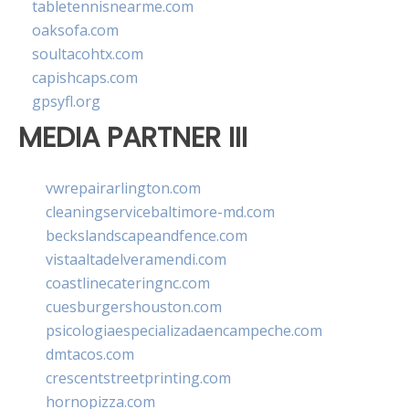
tabletennisnearme.com
oaksofa.com
soultacohtx.com
capishcaps.com
gpsyfl.org
MEDIA PARTNER III
vwrepairarlington.com
cleaningservicebaltimore-md.com
beckslandscapeandfence.com
vistaaltadelveramendi.com
coastlinecateringnc.com
cuesburgershouston.com
psicologiaespecializadaencampeche.com
dmtacos.com
crescentstreetprinting.com
hornopizza.com