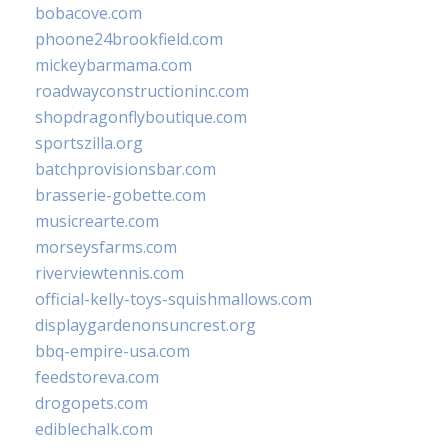
bobacove.com
phoone24brookfield.com
mickeybarmama.com
roadwayconstructioninc.com
shopdragonflyboutique.com
sportszilla.org
batchprovisionsbar.com
brasserie-gobette.com
musicrearte.com
morseysfarms.com
riverviewtennis.com
official-kelly-toys-squishmallows.com
displaygardenonsuncrest.org
bbq-empire-usa.com
feedstoreva.com
drogopets.com
ediblechalk.com