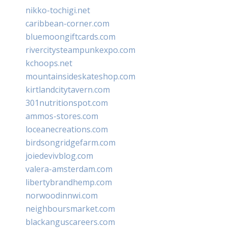
nikko-tochigi.net
caribbean-corner.com
bluemoongiftcards.com
rivercitysteampunkexpo.com
kchoops.net
mountainsideskateshop.com
kirtlandcitytavern.com
301nutritionspot.com
ammos-stores.com
loceanecreations.com
birdsongridgefarm.com
joiedevivblog.com
valera-amsterdam.com
libertybrandhemp.com
norwoodinnwi.com
neighboursmarket.com
blackanguscareers.com