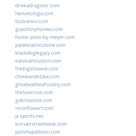
driveadragster.com
hematologa.com
lizaivanov.com
guesttinyhomes.com
home-plow-by-meyer.com
palatelatincuisine.com
blackdoglegacy.com
eatvivahouston.com
thebigshowok.com
chimeandstave.com
greatwallseafoodny.com
theloverose.com
gabriovoice.com
resinflowart.com
p-sports.net
korsairstreetwear.com
petshopallston.com