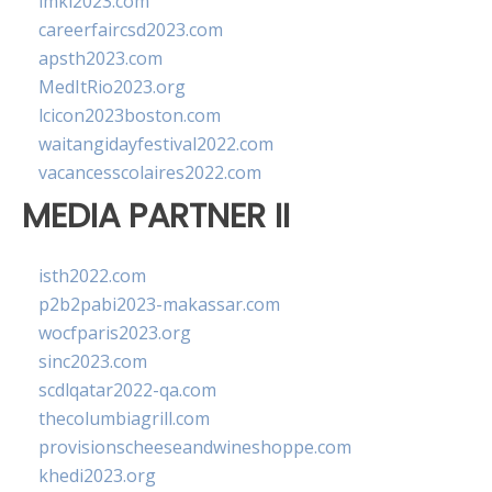
imkl2023.com
careerfaircsd2023.com
apsth2023.com
MedItRio2023.org
lcicon2023boston.com
waitangidayfestival2022.com
vacancesscolaires2022.com
MEDIA PARTNER II
isth2022.com
p2b2pabi2023-makassar.com
wocfparis2023.org
sinc2023.com
scdlqatar2022-qa.com
thecolumbiagrill.com
provisionscheeseandwineshoppe.com
khedi2023.org