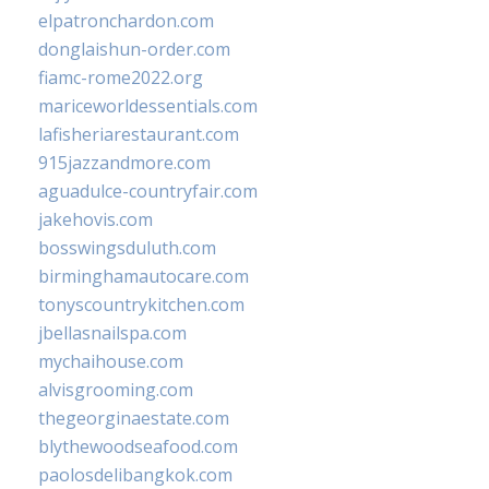
elpatronchardon.com
donglaishun-order.com
fiamc-rome2022.org
mariceworldessentials.com
lafisheriarestaurant.com
915jazzandmore.com
aguadulce-countryfair.com
jakehovis.com
bosswingsduluth.com
birminghamautocare.com
tonyscountrykitchen.com
jbellasnailspa.com
mychaihouse.com
alvisgrooming.com
thegeorginaestate.com
blythewoodseafood.com
paolosdelibangkok.com