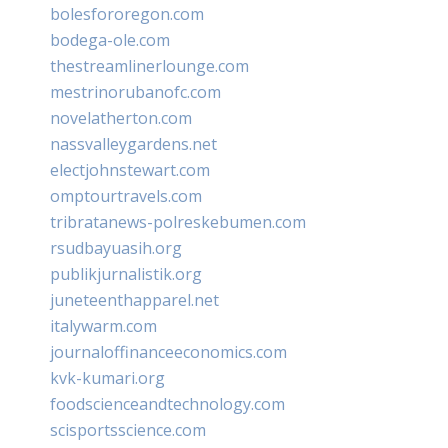
bolesfororegon.com
bodega-ole.com
thestreamlinerlounge.com
mestrinorubanofc.com
novelatherton.com
nassvalleygardens.net
electjohnstewart.com
omptourtravels.com
tribratanews-polreskebumen.com
rsudbayuasih.org
publikjurnalistik.org
juneteenthapparel.net
italywarm.com
journaloffinanceeconomics.com
kvk-kumari.org
foodscienceandtechnology.com
scisportsscience.com