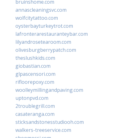
bruinshome.com
annascleaningsvc.com
wolfcitytattoo.com
oysterbayturkeytrot.com
lafronterarestauranteybar.com
lilyandrosetearoom.com
olivesburgberrypatch.com
theslushkids.com
giobastian.com
glpascensori.com
rifloorepoxy.com
woolleymillingandpaving.com
uptonpvd.com
2troublegrill.com
casateranga.com
sticksandstonesstudiooh.com
walkers-treeservice.com
shopmossi.com