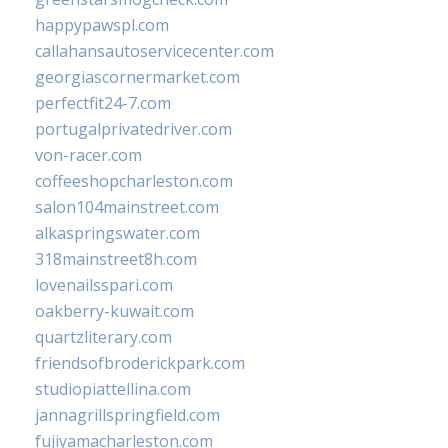
happypawspl.com
callahansautoservicecenter.com
georgiascornermarket.com
perfectfit24-7.com
portugalprivatedriver.com
von-racer.com
coffeeshopcharleston.com
salon104mainstreet.com
alkaspringswater.com
318mainstreet8h.com
lovenailsspari.com
oakberry-kuwait.com
quartzliterary.com
friendsofbroderickpark.com
studiopiattellina.com
jannagrillspringfield.com
fujiyamacharleston.com