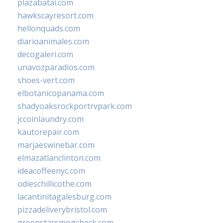
plazabatai.com
hawkscayresort.com
hellonquads.com
diarioanimales.com
decogaleri.com
unavozparadios.com
shoes-vert.com
elbotanicopanama.com
shadyoaksrockportrvpark.com
jccoinlaundry.com
kautorepair.com
marjaeswinebar.com
elmazatlanclinton.com
ideacoffeenyc.com
odieschillicothe.com
lacantinitagalesburg.com
pizzadeliverybristol.com
greenstarsmogcheck.com