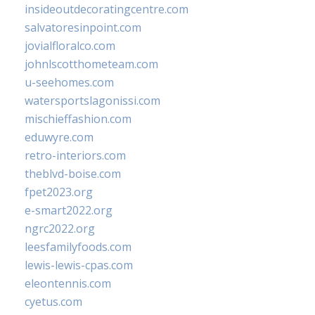
insideoutdecoratingcentre.com
salvatoresinpoint.com
jovialfloralco.com
johnlscotthometeam.com
u-seehomes.com
watersportslagonissi.com
mischieffashion.com
eduwyre.com
retro-interiors.com
theblvd-boise.com
fpet2023.org
e-smart2022.org
ngrc2022.org
leesfamilyfoods.com
lewis-lewis-cpas.com
eleontennis.com
cyetus.com