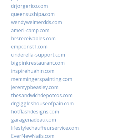
drjorgerico.com
queensushipa.com
wendyweimerdds.com
ameri-camp.com
hrsreceivables.com
empconst1.com
cinderella-support.com
bigpinkrestaurant.com
inspirehuahin.com
memmingerspainting.com
jeremypbeasley.com
thesandwichdepotcos.com
drgiggleshouseofpain.com
hotflashdesigns.com
garagenadeau.com
lifestylechauffeurservice.com
EverNewNails.com