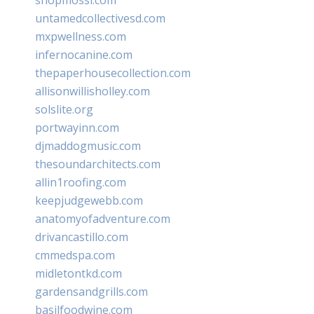
untamedcollectivesd.com
mxpwellness.com
infernocanine.com
thepaperhousecollection.com
allisonwillisholley.com
solslite.org
portwayinn.com
djmaddogmusic.com
thesoundarchitects.com
allin1roofing.com
keepjudgewebb.com
anatomyofadventure.com
drivancastillo.com
cmmedspa.com
midletontkd.com
gardensandgrills.com
basilfoodwine.com