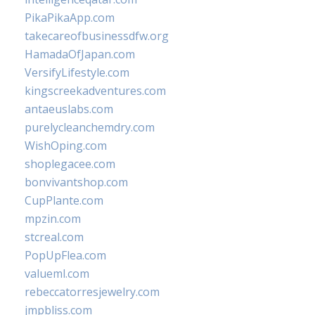
PikaPikaApp.com
takecareofbusinessdfw.org
HamadaOfJapan.com
VersifyLifestyle.com
kingscreekadventures.com
antaeuslabs.com
purelycleanchemdry.com
WishOping.com
shoplegacee.com
bonvivantshop.com
CupPlante.com
mpzin.com
stcreal.com
PopUpFlea.com
valueml.com
rebeccatorresjewelry.com
jmpbliss.com