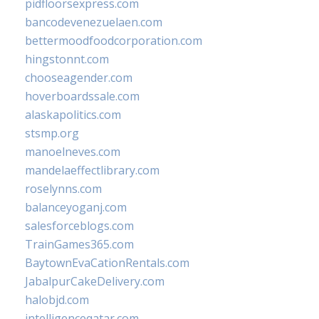
pidfloorsexpress.com
bancodevenezuelaen.com
bettermoodfoodcorporation.com
hingstonnt.com
chooseagender.com
hoverboardssale.com
alaskapolitics.com
stsmp.org
manoelneves.com
mandelaeffectlibrary.com
roselynns.com
balanceyoganj.com
salesforceblogs.com
TrainGames365.com
BaytownEvaCationRentals.com
JabalpurCakeDelivery.com
halobjd.com
intelligenceqatar.com