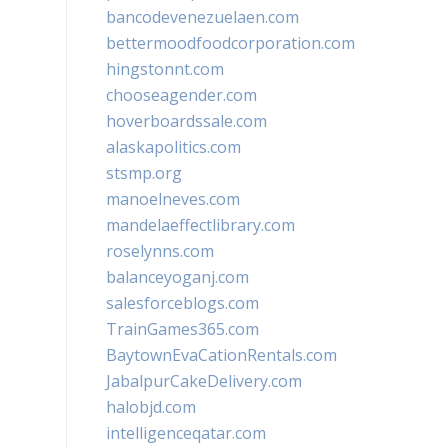
bancodevenezuelaen.com
bettermoodfoodcorporation.com
hingstonnt.com
chooseagender.com
hoverboardssale.com
alaskapolitics.com
stsmp.org
manoelneves.com
mandelaeffectlibrary.com
roselynns.com
balanceyoganj.com
salesforceblogs.com
TrainGames365.com
BaytownEvaCationRentals.com
JabalpurCakeDelivery.com
halobjd.com
intelligenceqatar.com