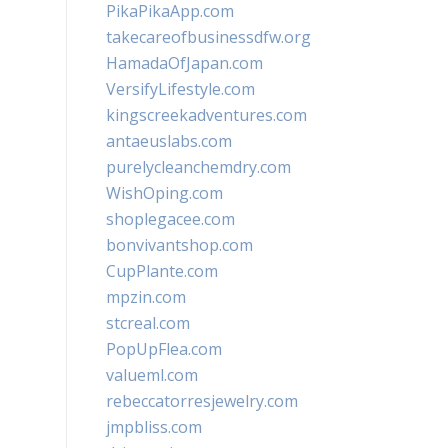
PikaPikaApp.com
takecareofbusinessdfw.org
HamadaOfJapan.com
VersifyLifestyle.com
kingscreekadventures.com
antaeuslabs.com
purelycleanchemdry.com
WishOping.com
shoplegacee.com
bonvivantshop.com
CupPlante.com
mpzin.com
stcreal.com
PopUpFlea.com
valueml.com
rebeccatorresjewelry.com
jmpbliss.com