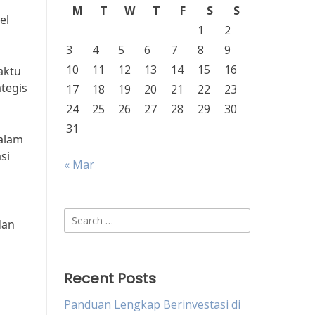
M
T
W
T
F
S
S
el
1
2
3
4
5
6
7
8
9
10
11
12
13
14
15
16
aktu
ategis
17
18
19
20
21
22
23
24
25
26
27
28
29
30
31
dalam
si
« Mar
Search
dan
for:
Recent Posts
Panduan Lengkap Berinvestasi di