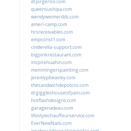
drjorgerico.com
queensushipa.com
wendyweimerdds.com
ameri-camp.com
hrsreceivables.com
empconst1.com
cinderella-support.com
bigpinkrestaurant.com
inspirehuahin.com
memmingerspainting.com
jeremypbeasley.com
thesandwichdepotcos.com
drgiggleshouseofpain.com
hotflashdesigns.com
garagenadeau.com
lifestylechauffeurservice.com
EverNewNails.com
insideoutdecoratingcentre.com