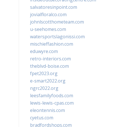
salvatoresinpoint.com
jovialfloralco.com
johnlscotthometeam.com
u-seehomes.com
watersportslagonissi.com
mischieffashion.com
eduwyre.com
retro-interiors.com
theblvd-boise.com
fpet2023.org
e-smart2022.org
ngrc2022.org
leesfamilyfoods.com
lewis-lewis-cpas.com
eleontennis.com
cyetus.com
bradfordshops.com