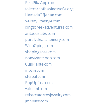
PikaPikaApp.com
takecareofbusinessdfw.org
HamadaOfJapan.com
VersifyLifestyle.com
kingscreekadventures.com
antaeuslabs.com
purelycleanchemdry.com
WishOping.com
shoplegacee.com
bonvivantshop.com
CupPlante.com
mpzin.com
stcreal.com
PopUpFlea.com
valueml.com
rebeccatorresjewelry.com
jmpbliss.com