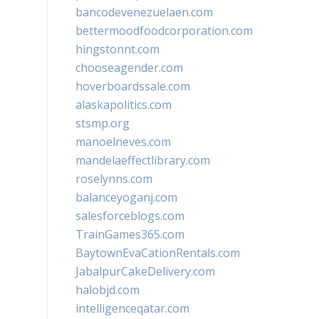
bancodevenezuelaen.com
bettermoodfoodcorporation.com
hingstonnt.com
chooseagender.com
hoverboardssale.com
alaskapolitics.com
stsmp.org
manoelneves.com
mandelaeffectlibrary.com
roselynns.com
balanceyoganj.com
salesforceblogs.com
TrainGames365.com
BaytownEvaCationRentals.com
JabalpurCakeDelivery.com
halobjd.com
intelligenceqatar.com