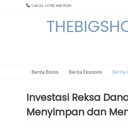
Skip
Call Us: +2782 444 YEAH
to
content
THEBIGSHOW
Berita Bisnis
Berita Ekonomi
Berita 
Investasi Reksa Dana
Menyimpan dan Men