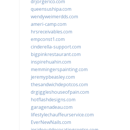
drjorgerico.com
queensushipa.com
wendyweimerdds.com
ameri-camp.com
hrsreceivables.com
empconst1.com
cinderella-support.com
bigpinkrestaurant.com
inspirehuahin.com
memmingerspainting.com
jeremypbeasley.com
thesandwichdepotcos.com
drgiggleshouseofpain.com
hotflashdesigns.com
garagenadeau.com
lifestylechauffeurservice.com
EverNewNails.com
insideoutdecoratingcentre.com