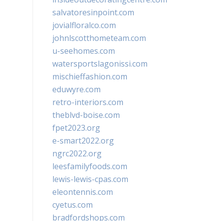
salvatoresinpoint.com
jovialfloralco.com
johnlscotthometeam.com
u-seehomes.com
watersportslagonissi.com
mischieffashion.com
eduwyre.com
retro-interiors.com
theblvd-boise.com
fpet2023.org
e-smart2022.org
ngrc2022.org
leesfamilyfoods.com
lewis-lewis-cpas.com
eleontennis.com
cyetus.com
bradfordshops.com