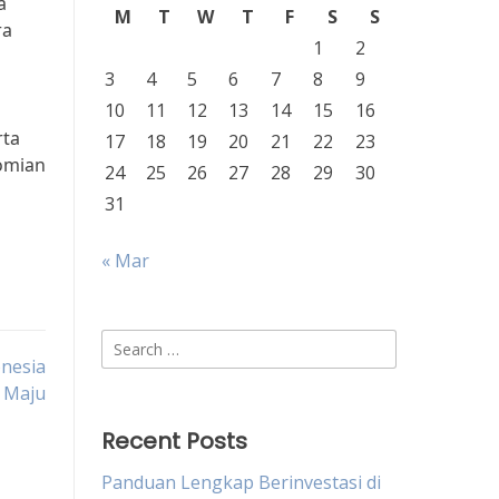
a
M
T
W
T
F
S
S
ra
1
2
3
4
5
6
7
8
9
10
11
12
13
14
15
16
rta
17
18
19
20
21
22
23
omian
24
25
26
27
28
29
30
31
« Mar
Search
onesia
for:
 Maju
Recent Posts
Panduan Lengkap Berinvestasi di