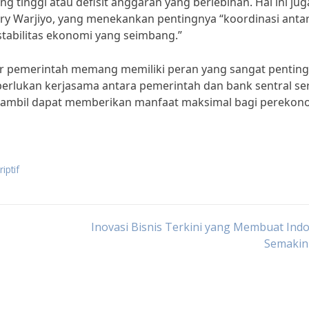
g tinggi atau defisit anggaran yang berlebihan. Hal ini jug
ry Warjiyo, yang menekankan pentingnya “koordinasi anta
stabilitas ekonomi yang seimbang.”
er pemerintah memang memiliki peran yang sangat penting
lukan kerjasama antara pemerintah dan bank sentral se
diambil dapat memberikan manfaat maksimal bagi perekon
iptif
Inovasi Bisnis Terkini yang Membuat Ind
Semakin