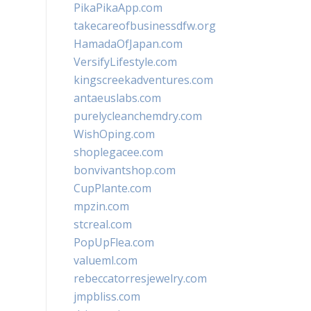
PikaPikaApp.com
takecareofbusinessdfw.org
HamadaOfJapan.com
VersifyLifestyle.com
kingscreekadventures.com
antaeuslabs.com
purelycleanchemdry.com
WishOping.com
shoplegacee.com
bonvivantshop.com
CupPlante.com
mpzin.com
stcreal.com
PopUpFlea.com
valueml.com
rebeccatorresjewelry.com
jmpbliss.com