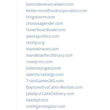
bancodevenezuelaen.com
bettermoodfoodcorporation.com
hingstonnt.com
chooseagender.com
hoverboardssale.com
alaskapolitics.com
stsmp.org
manoelneves.com
mandelaeffectlibrary.com
roselynns.com
balanceyoganj.com
salesforceblogs.com
TrainGames365.com
BaytownEvaCationRentals.com
JabalpurCakeDelivery.com
halobjd.com
intelligenceqatar.com