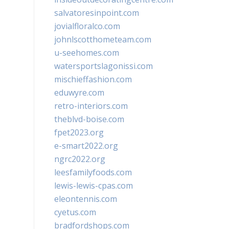
salvatoresinpoint.com
jovialfloralco.com
johnlscotthometeam.com
u-seehomes.com
watersportslagonissi.com
mischieffashion.com
eduwyre.com
retro-interiors.com
theblvd-boise.com
fpet2023.org
e-smart2022.org
ngrc2022.org
leesfamilyfoods.com
lewis-lewis-cpas.com
eleontennis.com
cyetus.com
bradfordshops.com