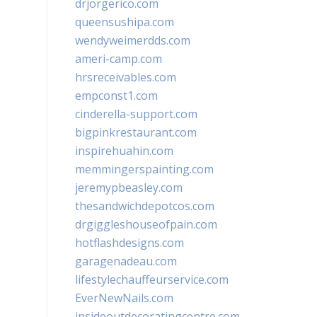
drjorgerico.com
queensushipa.com
wendyweimerdds.com
ameri-camp.com
hrsreceivables.com
empconst1.com
cinderella-support.com
bigpinkrestaurant.com
inspirehuahin.com
memmingerspainting.com
jeremypbeasley.com
thesandwichdepotcos.com
drgiggleshouseofpain.com
hotflashdesigns.com
garagenadeau.com
lifestylechauffeurservice.com
EverNewNails.com
insideoutdecoratingcentre.com