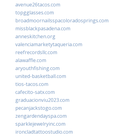
avenue26tacos.com
topgglasses.com
broadmoornailsspacoloradosprings.com
missblackpasadena.com
anneskitchen.org
valenciamarketytaqueria.com
reefrecordsllc.com
alawaffle.com
aryouthfishing.com
united-basketball.com
tios-tacos.com
cafecito-satx.com
graduacionviu2023.com
pecanjackstogo.com
zengardendayspa.com
sparklejewelryinc.com
ironcladtattoostudio.com