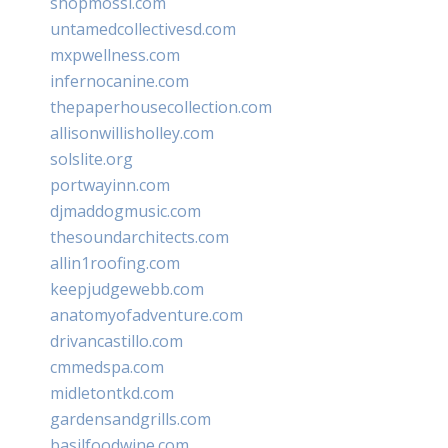
shopmossi.com
untamedcollectivesd.com
mxpwellness.com
infernocanine.com
thepaperhousecollection.com
allisonwillisholley.com
solslite.org
portwayinn.com
djmaddogmusic.com
thesoundarchitects.com
allin1roofing.com
keepjudgewebb.com
anatomyofadventure.com
drivancastillo.com
cmmedspa.com
midletontkd.com
gardensandgrills.com
basilfoodwine.com