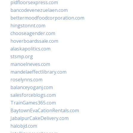
pidfloorsexpress.com
bancodevenezuelaen.com
bettermoodfoodcorporation.com
hingstonnt.com
chooseagender.com
hoverboardssale.com
alaskapolitics.com
stsmp.org
manoelneves.com
mandelaeffectlibrary.com
roselynns.com
balanceyoganj.com
salesforceblogs.com
TrainGames365.com
BaytownEvaCationRentals.com
JabalpurCakeDelivery.com
halobjd.com