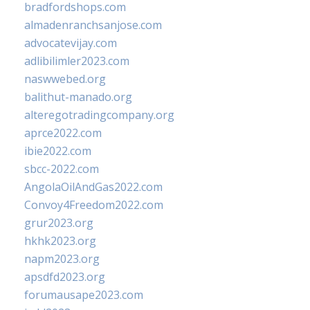
bradfordshops.com
almadenranchsanjose.com
advocatevijay.com
adlibilimler2023.com
naswwebed.org
balithut-manado.org
alteregotradingcompany.org
aprce2022.com
ibie2022.com
sbcc-2022.com
AngolaOilAndGas2022.com
Convoy4Freedom2022.com
grur2023.org
hkhk2023.org
napm2023.org
apsdfd2023.org
forumausape2023.com