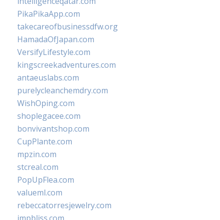
intelligenceqatar.com
PikaPikaApp.com
takecareofbusinessdfw.org
HamadaOfJapan.com
VersifyLifestyle.com
kingscreekadventures.com
antaeuslabs.com
purelycleanchemdry.com
WishOping.com
shoplegacee.com
bonvivantshop.com
CupPlante.com
mpzin.com
stcreal.com
PopUpFlea.com
valueml.com
rebeccatorresjewelry.com
jmpbliss.com