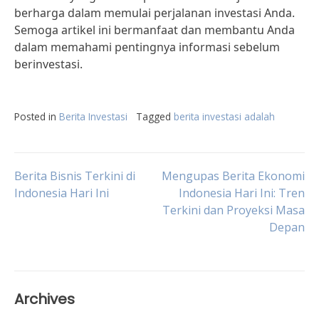
berharga dalam memulai perjalanan investasi Anda.
Semoga artikel ini bermanfaat dan membantu Anda
dalam memahami pentingnya informasi sebelum
berinvestasi.
Posted in
Berita Investasi
Tagged
berita investasi adalah
Post
Berita Bisnis Terkini di
Mengupas Berita Ekonomi
Indonesia Hari Ini
Indonesia Hari Ini: Tren
Terkini dan Proyeksi Masa
navigation
Depan
Archives