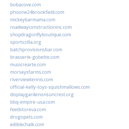
bobacove.com
phoone24brookfield.com
mickeybarmama.com
roadwayconstructioninc.com
shopdragonflyboutique.com
sportszilla.org
batchprovisionsbar.com
brasserie-gobette.com
musicrearte.com
morseysfarms.com
riverviewtennis.com
official-kelly-toys-squishmallows.com
displaygardenonsuncrest.org
bbq-empire-usa.com
feedstoreva.com
drogopets.com
ediblechalk.com