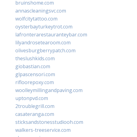
bruinshome.com
annascleaningsvc.com
wolfcitytattoo.com
oysterbayturkeytrot.com
lafronterarestauranteybar.com
lilyandrosetearoom.com
olivesburgberrypatch.com
theslushkids.com
giobastian.com
glpascensori.com
rifloorepoxy.com
woolleymillingandpaving.com
uptonpvd.com
2troublegrill.com
casateranga.com
sticksandstonesstudiooh.com
walkers-treeservice.com