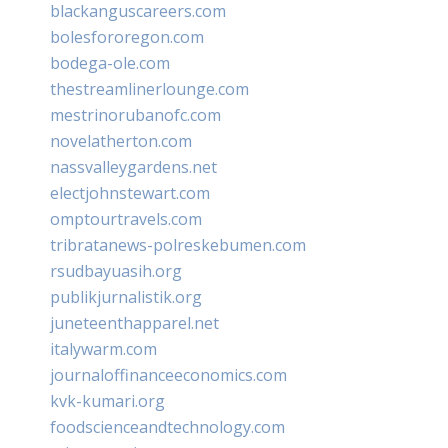
blackanguscareers.com
bolesfororegon.com
bodega-ole.com
thestreamlinerlounge.com
mestrinorubanofc.com
novelatherton.com
nassvalleygardens.net
electjohnstewart.com
omptourtravels.com
tribratanews-polreskebumen.com
rsudbayuasih.org
publikjurnalistik.org
juneteenthapparel.net
italywarm.com
journaloffinanceeconomics.com
kvk-kumari.org
foodscienceandtechnology.com