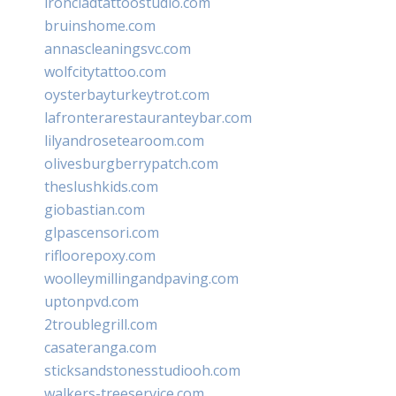
ironcladtattoostudio.com
bruinshome.com
annascleaningsvc.com
wolfcitytattoo.com
oysterbayturkeytrot.com
lafronterarestauranteybar.com
lilyandrosetearoom.com
olivesburgberrypatch.com
theslushkids.com
giobastian.com
glpascensori.com
rifloorepoxy.com
woolleymillingandpaving.com
uptonpvd.com
2troublegrill.com
casateranga.com
sticksandstonesstudiooh.com
walkers-treeservice.com