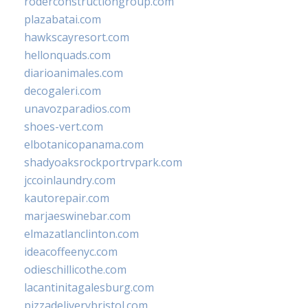
roderconstructiongroup.com
plazabatai.com
hawkscayresort.com
hellonquads.com
diarioanimales.com
decogaleri.com
unavozparadios.com
shoes-vert.com
elbotanicopanama.com
shadyoaksrockportrvpark.com
jccoinlaundry.com
kautorepair.com
marjaeswinebar.com
elmazatlanclinton.com
ideacoffeenyc.com
odieschillicothe.com
lacantinitagalesburg.com
pizzadeliverybristol.com