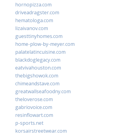
hornopizza.com
driveadragster.com
hematologa.com
lizaivanov.com
guesttinyhomes.com
home-plow-by-meyer.com
palatelatincuisine.com
blackdoglegacy.com
eatvivahouston.com
thebigshowok.com
chimeandstave.com
greatwallseafoodny.com
theloverose.com
gabriovoice.com
resinflowart.com
p-sports.net
korsairstreetwear.com