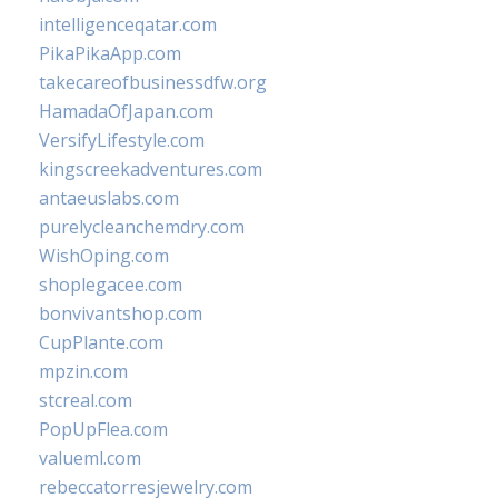
intelligenceqatar.com
PikaPikaApp.com
takecareofbusinessdfw.org
HamadaOfJapan.com
VersifyLifestyle.com
kingscreekadventures.com
antaeuslabs.com
purelycleanchemdry.com
WishOping.com
shoplegacee.com
bonvivantshop.com
CupPlante.com
mpzin.com
stcreal.com
PopUpFlea.com
valueml.com
rebeccatorresjewelry.com