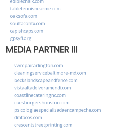
ediblechalk.com
tabletennisnearme.com
oaksofa.com
soultacohtx.com
capishcaps.com
gpsyfl.org
MEDIA PARTNER III
vwrepairarlington.com
cleaningservicebaltimore-md.com
beckslandscapeandfence.com
vistaaltadelveramendi.com
coastlinecateringnc.com
cuesburgershouston.com
psicologiaespecializadaencampeche.com
dmtacos.com
crescentstreetprinting.com