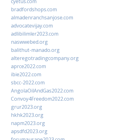
cyetus.com
bradfordshops.com
almadenranchsanjose.com
advocatevijay.com
adlibilimler2023.com
naswwebed.org
balithut-manado.org
alteregotradingcompany.org
aprce2022.com
ibie2022.com
sbcc-2022.com
AngolaOilAndGas2022.com
Convoy4Freedom2022.com
grur2023.org
hkhk2023.org
napm2023.org
apsdfd2023.org
forumausape2023.com