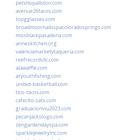
petshopallston.com
avenue26tacos.com
topgglasses.com
broadmoornailsspacoloradosprings.com
missblackpasadena.com
anneskitchen.org
valenciamarketytaqueria.com
reefrecordsllc.com
alawaffle.com
aryouthfishing.com
united-basketball.com
tios-tacos.com
cafecito-satx.com
graduacionviu2023.com
pecanjackstogo.com
zengardendayspa.com
sparklejewelryinc.com