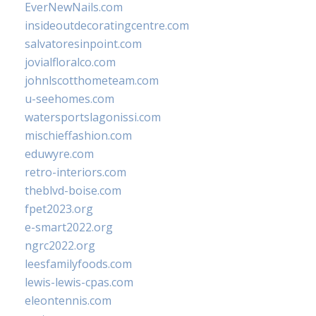
EverNewNails.com
insideoutdecoratingcentre.com
salvatoresinpoint.com
jovialfloralco.com
johnlscotthometeam.com
u-seehomes.com
watersportslagonissi.com
mischieffashion.com
eduwyre.com
retro-interiors.com
theblvd-boise.com
fpet2023.org
e-smart2022.org
ngrc2022.org
leesfamilyfoods.com
lewis-lewis-cpas.com
eleontennis.com