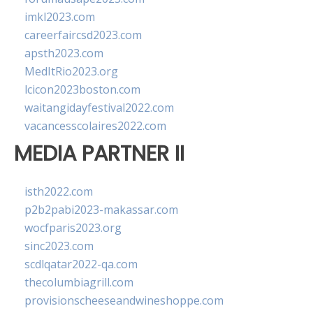
imkl2023.com
careerfaircsd2023.com
apsth2023.com
MedItRio2023.org
lcicon2023boston.com
waitangidayfestival2022.com
vacancesscolaires2022.com
MEDIA PARTNER II
isth2022.com
p2b2pabi2023-makassar.com
wocfparis2023.org
sinc2023.com
scdlqatar2022-qa.com
thecolumbiagrill.com
provisionscheeseandwineshoppe.com