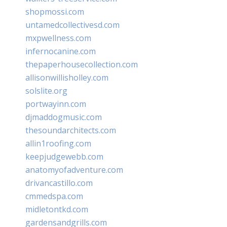
shopmossi.com
untamedcollectivesd.com
mxpwellness.com
infernocanine.com
thepaperhousecollection.com
allisonwillisholley.com
solslite.org
portwayinn.com
djmaddogmusic.com
thesoundarchitects.com
allin1roofing.com
keepjudgewebb.com
anatomyofadventure.com
drivancastillo.com
cmmedspa.com
midletontkd.com
gardensandgrills.com