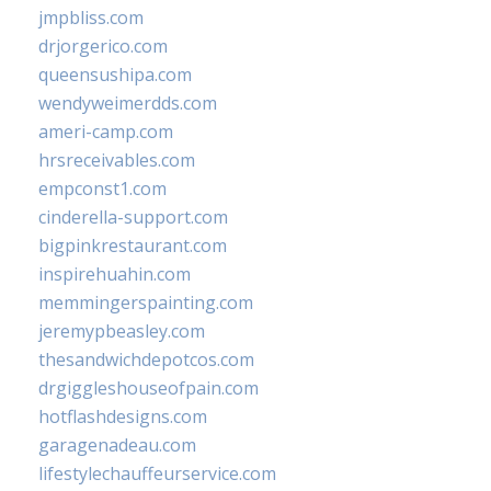
jmpbliss.com
drjorgerico.com
queensushipa.com
wendyweimerdds.com
ameri-camp.com
hrsreceivables.com
empconst1.com
cinderella-support.com
bigpinkrestaurant.com
inspirehuahin.com
memmingerspainting.com
jeremypbeasley.com
thesandwichdepotcos.com
drgiggleshouseofpain.com
hotflashdesigns.com
garagenadeau.com
lifestylechauffeurservice.com