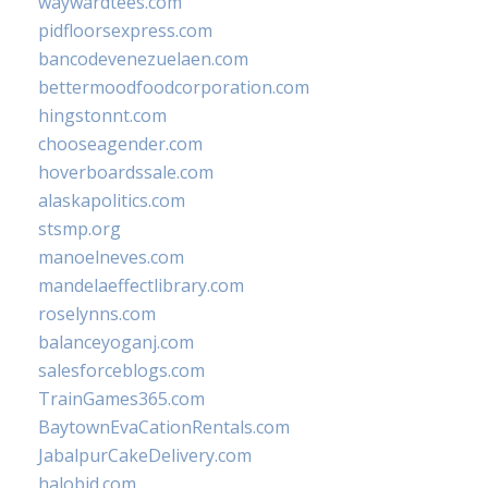
waywardtees.com
pidfloorsexpress.com
bancodevenezuelaen.com
bettermoodfoodcorporation.com
hingstonnt.com
chooseagender.com
hoverboardssale.com
alaskapolitics.com
stsmp.org
manoelneves.com
mandelaeffectlibrary.com
roselynns.com
balanceyoganj.com
salesforceblogs.com
TrainGames365.com
BaytownEvaCationRentals.com
JabalpurCakeDelivery.com
halobjd.com