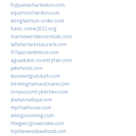
fujiyamacharleston.com
elpatronchardon.com
donglaishun-order.com
fiamc-rome2022.org
mariceworldessentials.com
lafisheriarestaurant.com
915jazzandmore.com
aguadulce-countryfair.com
jakehovis.com
bosswingsduluth.com
birminghamautocare.com
tonyscountrykitchen.com
jbellasnailspa.com
mychaihouse.com
alvisgrooming.com
thegeorginaestate.com
blythewoodseafood.com