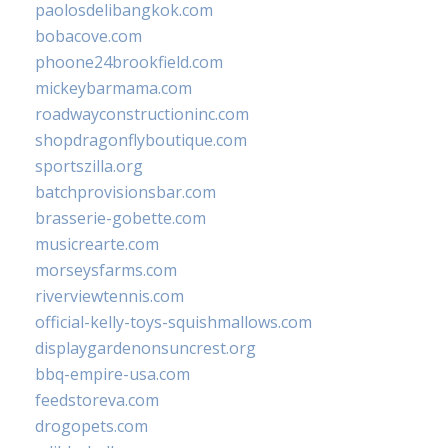
paolosdelibangkok.com
bobacove.com
phoone24brookfield.com
mickeybarmama.com
roadwayconstructioninc.com
shopdragonflyboutique.com
sportszilla.org
batchprovisionsbar.com
brasserie-gobette.com
musicrearte.com
morseysfarms.com
riverviewtennis.com
official-kelly-toys-squishmallows.com
displaygardenonsuncrest.org
bbq-empire-usa.com
feedstoreva.com
drogopets.com