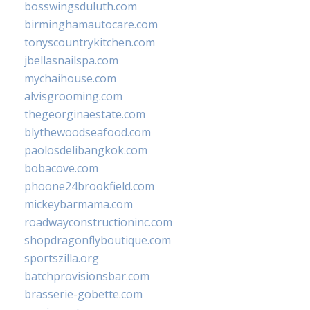
bosswingsduluth.com
birminghamautocare.com
tonyscountrykitchen.com
jbellasnailspa.com
mychaihouse.com
alvisgrooming.com
thegeorginaestate.com
blythewoodseafood.com
paolosdelibangkok.com
bobacove.com
phoone24brookfield.com
mickeybarmama.com
roadwayconstructioninc.com
shopdragonflyboutique.com
sportszilla.org
batchprovisionsbar.com
brasserie-gobette.com