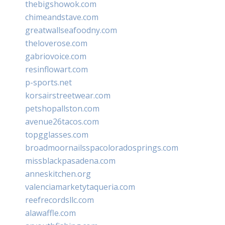
thebigshowok.com
chimeandstave.com
greatwallseafoodny.com
theloverose.com
gabriovoice.com
resinflowart.com
p-sports.net
korsairstreetwear.com
petshopallston.com
avenue26tacos.com
topgglasses.com
broadmoornailsspacoloradosprings.com
missblackpasadena.com
anneskitchen.org
valenciamarketytaqueria.com
reefrecordsllc.com
alawaffle.com