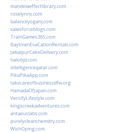
mandelaeffectlibrary.com
roselynns.com
balanceyoganj.com
salesforceblogs.com
TrainGames365.com
BaytownEvaCationRentals.com
JabalpurCakeDelivery.com
halobjd.com
intelligenceqatar.com
PikaPikaApp.com
takecareofbusinessdfw.org
HamadaOfJapan.com
VersifyLifestyle.com
kingscreekadventures.com
antaeuslabs.com
purelycleanchemdry.com
WishOping.com