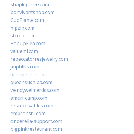
shoplegacee.com
bonvivantshop.com
CupPlante.com
mpzin.com
stcreal.com
PopUpFlea.com
valueml.com
rebeccatorresjewelry.com
jmpbliss.com
drjorgerico.com
queensushipa.com
wendyweimerdds.com
ameri-camp.com
hrsreceivables.com
empconst1.com
cinderella-support.com
bigpinkrestaurant.com