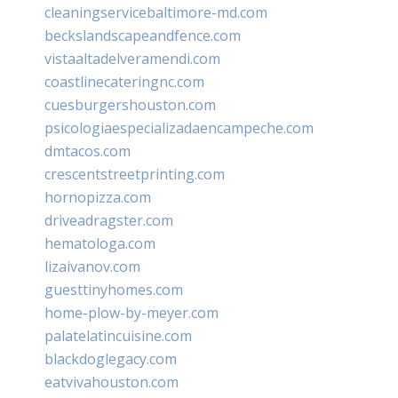
cleaningservicebaltimore-md.com
beckslandscapeandfence.com
vistaaltadelveramendi.com
coastlinecateringnc.com
cuesburgershouston.com
psicologiaespecializadaencampeche.com
dmtacos.com
crescentstreetprinting.com
hornopizza.com
driveadragster.com
hematologa.com
lizaivanov.com
guesttinyhomes.com
home-plow-by-meyer.com
palatelatincuisine.com
blackdoglegacy.com
eatvivahouston.com