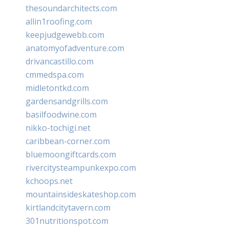
thesoundarchitects.com
allin1roofing.com
keepjudgewebb.com
anatomyofadventure.com
drivancastillo.com
cmmedspa.com
midletontkd.com
gardensandgrills.com
basilfoodwine.com
nikko-tochigi.net
caribbean-corner.com
bluemoongiftcards.com
rivercitysteampunkexpo.com
kchoops.net
mountainsideskateshop.com
kirtlandcitytavern.com
301nutritionspot.com