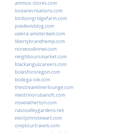
ammos-stores.com
loceanecreations.com
birdsongridgefarm.com
joiedevivblog.com
valera-amsterdam.com
libertybrandhemp.com
norwoodinnwi.com
neighboursmarket.com
blackanguscareers.com
bolesfororegon.com
bodega-ole.com
thestreamlinerlounge.com
mestrinorubanofc.com
novelatherton.com
nassvalleygardens.net
electjohnstewart.com
omptourtravels.com