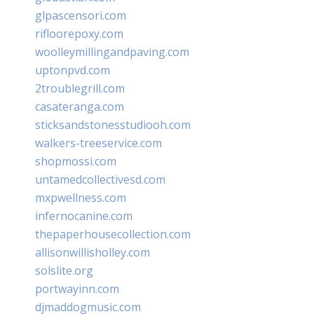
glpascensori.com
rifloorepoxy.com
woolleymillingandpaving.com
uptonpvd.com
2troublegrill.com
casateranga.com
sticksandstonesstudiooh.com
walkers-treeservice.com
shopmossi.com
untamedcollectivesd.com
mxpwellness.com
infernocanine.com
thepaperhousecollection.com
allisonwillisholley.com
solslite.org
portwayinn.com
djmaddogmusic.com