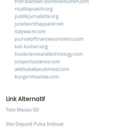
tribratanews-polreskebumen.com
rsudbayuasih.org
publikjurnalistik.org
juneteenthapparel.net
italywarm.com
journaloffinanceeconomics.com
kvk-kumari.org
foodscienceandtechnology.com
scisportsscience.com
addisababacuisineaz.com
burgerimcamas.com
Link Alternatif
Toto Macau 5D
Slot Deposit Pulsa Indosat