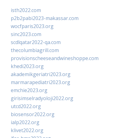
isth2022.com
p2b2pabi2023-makassar.com
wocfparis2023.org
sinc2023.com
scdlqatar2022-qa.com
thecolumbiagrill.com
provisionscheeseandwineshoppe.com
khedi2023.org
akademikgeriatri2023.org
marmarapediatri2023.org
emchie2023.org
girisimselradyoloji2022.org
utcd2022.org
biosensor2022.org
ialp2022.org
klivet2022.org