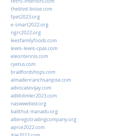
retro-interiors.com
theblvd-boise.com
fpet2023.org
e-smart2022.org
ngrc2022.org
leesfamilyfoods.com
lewis-lewis-cpas.com
eleontennis.com
cyetus.com
bradfordshops.com
almadenranchsanjose.com
advocatevijay.com
adlibilimler2023.com
naswwebed.org
balithut-manado.org
alteregotradingcompany.org
aprce2022.com
ibie2022.com