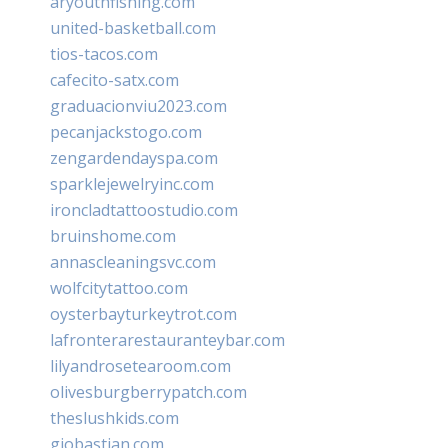
aryouthfishing.com
united-basketball.com
tios-tacos.com
cafecito-satx.com
graduacionviu2023.com
pecanjackstogo.com
zengardendayspa.com
sparklejewelryinc.com
ironcladtattoostudio.com
bruinshome.com
annascleaningsvc.com
wolfcitytattoo.com
oysterbayturkeytrot.com
lafronterarestauranteybar.com
lilyandrosetearoom.com
olivesburgberrypatch.com
theslushkids.com
giobastian.com