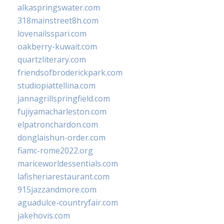
alkaspringswater.com
318mainstreet8h.com
lovenailsspari.com
oakberry-kuwait.com
quartzliterary.com
friendsofbroderickpark.com
studiopiattellina.com
jannagrillspringfield.com
fujiyamacharleston.com
elpatronchardon.com
donglaishun-order.com
fiamc-rome2022.org
mariceworldessentials.com
lafisheriarestaurant.com
915jazzandmore.com
aguadulce-countryfair.com
jakehovis.com