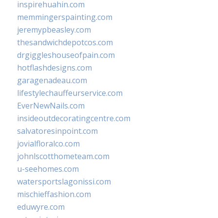
inspirehuahin.com
memmingerspainting.com
jeremypbeasley.com
thesandwichdepotcos.com
drgiggleshouseofpain.com
hotflashdesigns.com
garagenadeau.com
lifestylechauffeurservice.com
EverNewNails.com
insideoutdecoratingcentre.com
salvatoresinpoint.com
jovialfloralco.com
johnlscotthometeam.com
u-seehomes.com
watersportslagonissi.com
mischieffashion.com
eduwyre.com