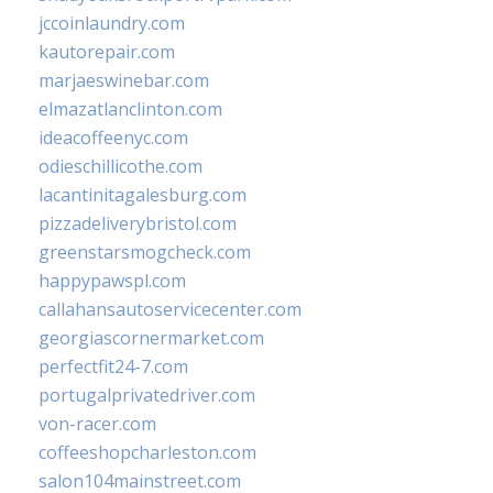
jccoinlaundry.com
kautorepair.com
marjaeswinebar.com
elmazatlanclinton.com
ideacoffeenyc.com
odieschillicothe.com
lacantinitagalesburg.com
pizzadeliverybristol.com
greenstarsmogcheck.com
happypawspl.com
callahansautoservicecenter.com
georgiascornermarket.com
perfectfit24-7.com
portugalprivatedriver.com
von-racer.com
coffeeshopcharleston.com
salon104mainstreet.com