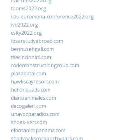
ifac-hms2022.org
taoms2022.org
iias-euromena-conference2022.org
ivd2022.org
csity2022.org
ibsarstudyabroad.com
bennusehgall.com
tsecincinnati.com
roderconstructiongroup.com
plazabatai.com
hawkscayresort.com
hellonquads.com
diarioanimales.com
decogaleri.com
unavozparadios.com
shoes-vert.com
elbotanicopanama.com
shadyoaksrockportrvpark.com