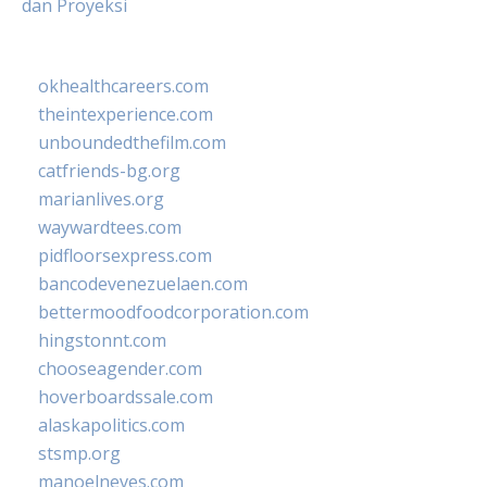
dan Proyeksi
okhealthcareers.com
theintexperience.com
unboundedthefilm.com
catfriends-bg.org
marianlives.org
waywardtees.com
pidfloorsexpress.com
bancodevenezuelaen.com
bettermoodfoodcorporation.com
hingstonnt.com
chooseagender.com
hoverboardssale.com
alaskapolitics.com
stsmp.org
manoelneves.com