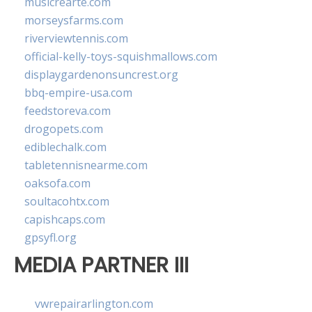
musicrearte.com
morseysfarms.com
riverviewtennis.com
official-kelly-toys-squishmallows.com
displaygardenonsuncrest.org
bbq-empire-usa.com
feedstoreva.com
drogopets.com
ediblechalk.com
tabletennisnearme.com
oaksofa.com
soultacohtx.com
capishcaps.com
gpsyfl.org
MEDIA PARTNER III
vwrepairarlington.com