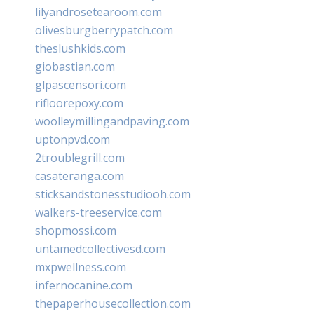
lilyandrosetearoom.com
olivesburgberrypatch.com
theslushkids.com
giobastian.com
glpascensori.com
rifloorepoxy.com
woolleymillingandpaving.com
uptonpvd.com
2troublegrill.com
casateranga.com
sticksandstonesstudiooh.com
walkers-treeservice.com
shopmossi.com
untamedcollectivesd.com
mxpwellness.com
infernocanine.com
thepaperhousecollection.com