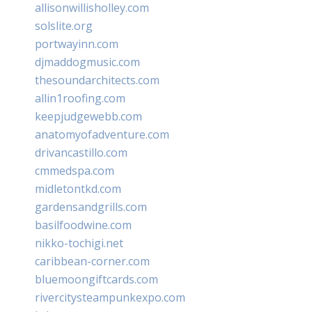
allisonwillisholley.com
solslite.org
portwayinn.com
djmaddogmusic.com
thesoundarchitects.com
allin1roofing.com
keepjudgewebb.com
anatomyofadventure.com
drivancastillo.com
cmmedspa.com
midletontkd.com
gardensandgrills.com
basilfoodwine.com
nikko-tochigi.net
caribbean-corner.com
bluemoongiftcards.com
rivercitysteampunkexpo.com