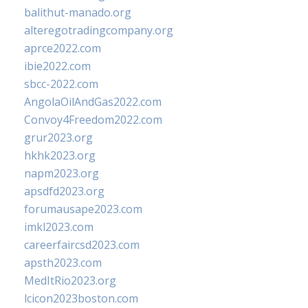
balithut-manado.org
alteregotradingcompany.org
aprce2022.com
ibie2022.com
sbcc-2022.com
AngolaOilAndGas2022.com
Convoy4Freedom2022.com
grur2023.org
hkhk2023.org
napm2023.org
apsdfd2023.org
forumausape2023.com
imkl2023.com
careerfaircsd2023.com
apsth2023.com
MedItRio2023.org
lcicon2023boston.com