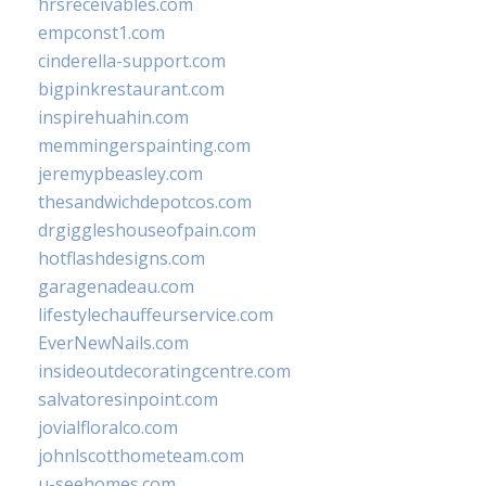
hrsreceivables.com
empconst1.com
cinderella-support.com
bigpinkrestaurant.com
inspirehuahin.com
memmingerspainting.com
jeremypbeasley.com
thesandwichdepotcos.com
drgiggleshouseofpain.com
hotflashdesigns.com
garagenadeau.com
lifestylechauffeurservice.com
EverNewNails.com
insideoutdecoratingcentre.com
salvatoresinpoint.com
jovialfloralco.com
johnlscotthometeam.com
u-seehomes.com