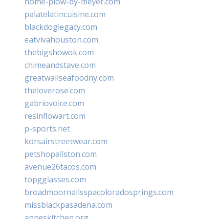
home-plow-by-meyer.com
palatelatincuisine.com
blackdoglegacy.com
eatvivahouston.com
thebigshowok.com
chimeandstave.com
greatwallseafoodny.com
theloverose.com
gabriovoice.com
resinflowart.com
p-sports.net
korsairstreetwear.com
petshopallston.com
avenue26tacos.com
topgglasses.com
broadmoornailsspacoloradosprings.com
missblackpasadena.com
anneskitchen.org