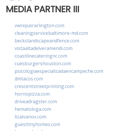
MEDIA PARTNER III
vwrepairarlington.com
cleaningservicebaltimore-md.com
beckslandscapeandfence.com
vistaaltadelveramendi.com
coastlinecateringnc.com
cuesburgershouston.com
psicologiaespecializadaencampeche.com
dmtacos.com
crescentstreetprinting.com
hornopizza.com
driveadragster.com
hematologa.com
lizaivanov.com
guesttinyhomes.com