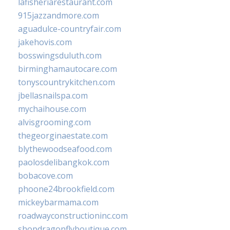
lafisheriarestaurant.com
915jazzandmore.com
aguadulce-countryfair.com
jakehovis.com
bosswingsduluth.com
birminghamautocare.com
tonyscountrykitchen.com
jbellasnailspa.com
mychaihouse.com
alvisgrooming.com
thegeorginaestate.com
blythewoodseafood.com
paolosdelibangkok.com
bobacove.com
phoone24brookfield.com
mickeybarmama.com
roadwayconstructioninc.com
shopdragonflyboutique.com