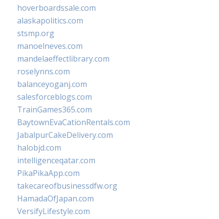
hoverboardssale.com
alaskapolitics.com
stsmp.org
manoelneves.com
mandelaeffectlibrary.com
roselynns.com
balanceyoganj.com
salesforceblogs.com
TrainGames365.com
BaytownEvaCationRentals.com
JabalpurCakeDelivery.com
halobjd.com
intelligenceqatar.com
PikaPikaApp.com
takecareofbusinessdfw.org
HamadaOfJapan.com
VersifyLifestyle.com