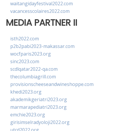
waitangidayfestival2022.com
vacancesscolaires2022.com
MEDIA PARTNER II
isth2022.com
p2b2pabi2023-makassar.com
wocfparis2023.org
sinc2023.com
scdlqatar2022-qa.com
thecolumbiagrill.com
provisionscheeseandwineshoppe.com
khedi2023.org
akademikgeriatri2023.org
marmarapediatri2023.org
emchie2023.org
girisimselradyoloji2022.org
utcd2022.org