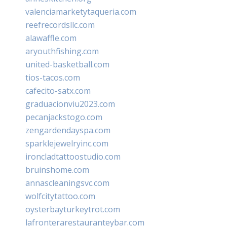
valenciamarketytaqueria.com
reefrecordsllc.com
alawaffle.com
aryouthfishing.com
united-basketball.com
tios-tacos.com
cafecito-satx.com
graduacionviu2023.com
pecanjackstogo.com
zengardendayspa.com
sparklejewelryinc.com
ironcladtattoostudio.com
bruinshome.com
annascleaningsvc.com
wolfcitytattoo.com
oysterbayturkeytrot.com
lafronterarestauranteybar.com