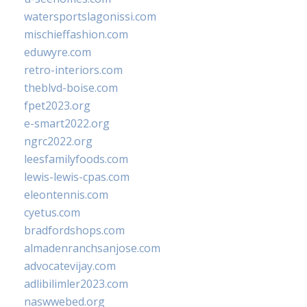
watersportslagonissi.com
mischieffashion.com
eduwyre.com
retro-interiors.com
theblvd-boise.com
fpet2023.org
e-smart2022.org
ngrc2022.org
leesfamilyfoods.com
lewis-lewis-cpas.com
eleontennis.com
cyetus.com
bradfordshops.com
almadenranchsanjose.com
advocatevijay.com
adlibilimler2023.com
naswwebed.org