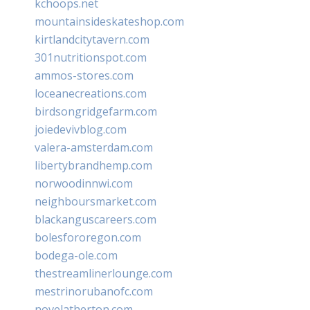
kchoops.net
mountainsideskateshop.com
kirtlandcitytavern.com
301nutritionspot.com
ammos-stores.com
loceanecreations.com
birdsongridgefarm.com
joiedevivblog.com
valera-amsterdam.com
libertybrandhemp.com
norwoodinnwi.com
neighboursmarket.com
blackanguscareers.com
bolesfororegon.com
bodega-ole.com
thestreamlinerlounge.com
mestrinorubanofc.com
novelatherton.com