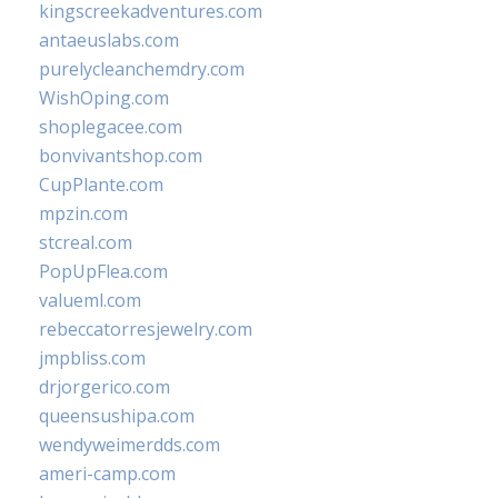
kingscreekadventures.com
antaeuslabs.com
purelycleanchemdry.com
WishOping.com
shoplegacee.com
bonvivantshop.com
CupPlante.com
mpzin.com
stcreal.com
PopUpFlea.com
valueml.com
rebeccatorresjewelry.com
jmpbliss.com
drjorgerico.com
queensushipa.com
wendyweimerdds.com
ameri-camp.com