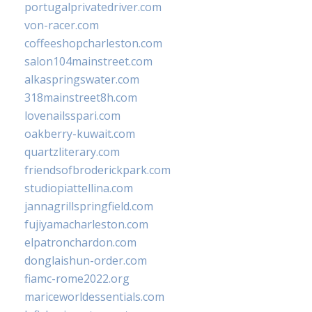
portugalprivatedriver.com
von-racer.com
coffeeshopcharleston.com
salon104mainstreet.com
alkaspringswater.com
318mainstreet8h.com
lovenailsspari.com
oakberry-kuwait.com
quartzliterary.com
friendsofbroderickpark.com
studiopiattellina.com
jannagrillspringfield.com
fujiyamacharleston.com
elpatronchardon.com
donglaishun-order.com
fiamc-rome2022.org
mariceworldessentials.com