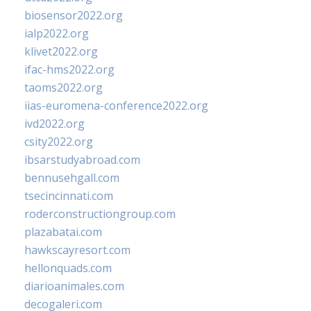
biosensor2022.org
ialp2022.org
klivet2022.org
ifac-hms2022.org
taoms2022.org
iias-euromena-conference2022.org
ivd2022.org
csity2022.org
ibsarstudyabroad.com
bennusehgall.com
tsecincinnati.com
roderconstructiongroup.com
plazabatai.com
hawkscayresort.com
hellonquads.com
diarioanimales.com
decogaleri.com