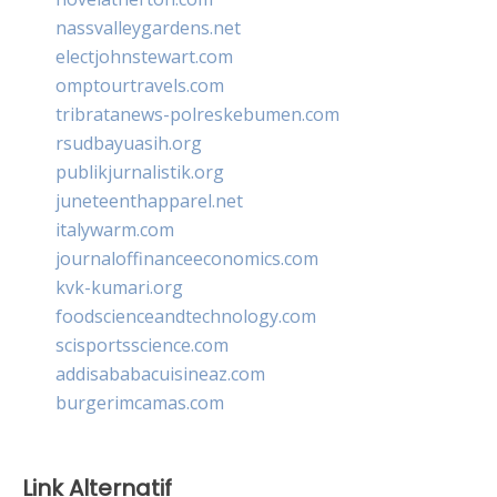
nassvalleygardens.net
electjohnstewart.com
omptourtravels.com
tribratanews-polreskebumen.com
rsudbayuasih.org
publikjurnalistik.org
juneteenthapparel.net
italywarm.com
journaloffinanceeconomics.com
kvk-kumari.org
foodscienceandtechnology.com
scisportsscience.com
addisababacuisineaz.com
burgerimcamas.com
Link Alternatif