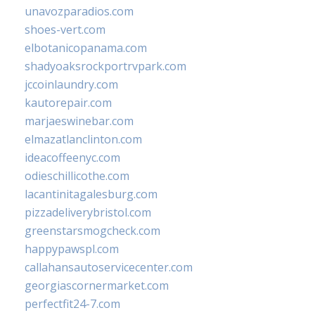
unavozparadios.com
shoes-vert.com
elbotanicopanama.com
shadyoaksrockportrvpark.com
jccoinlaundry.com
kautorepair.com
marjaeswinebar.com
elmazatlanclinton.com
ideacoffeenyc.com
odieschillicothe.com
lacantinitagalesburg.com
pizzadeliverybristol.com
greenstarsmogcheck.com
happypawspl.com
callahansautoservicecenter.com
georgiascornermarket.com
perfectfit24-7.com