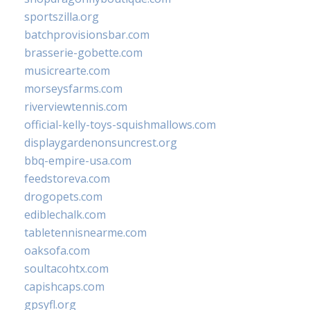
sportszilla.org
batchprovisionsbar.com
brasserie-gobette.com
musicrearte.com
morseysfarms.com
riverviewtennis.com
official-kelly-toys-squishmallows.com
displaygardenonsuncrest.org
bbq-empire-usa.com
feedstoreva.com
drogopets.com
ediblechalk.com
tabletennisnearme.com
oaksofa.com
soultacohtx.com
capishcaps.com
gpsyfl.org