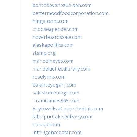
bancodevenezuelaen.com
bettermoodfoodcorporation.com
hingstonnt.com
chooseagender.com
hoverboardssale.com
alaskapolitics.com
stsmp.org
manoelneves.com
mandelaeffectlibrary.com
roselynns.com
balanceyoganj.com
salesforceblogs.com
TrainGames365.com
BaytownEvaCationRentals.com
JabalpurCakeDelivery.com
halobjd.com
intelligenceqatar.com