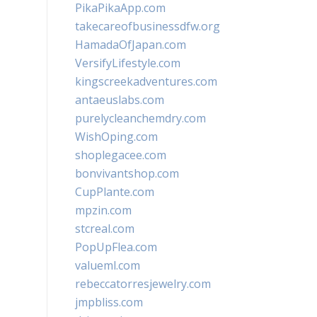
PikaPikaApp.com
takecareofbusinessdfw.org
HamadaOfJapan.com
VersifyLifestyle.com
kingscreekadventures.com
antaeuslabs.com
purelycleanchemdry.com
WishOping.com
shoplegacee.com
bonvivantshop.com
CupPlante.com
mpzin.com
stcreal.com
PopUpFlea.com
valueml.com
rebeccatorresjewelry.com
jmpbliss.com