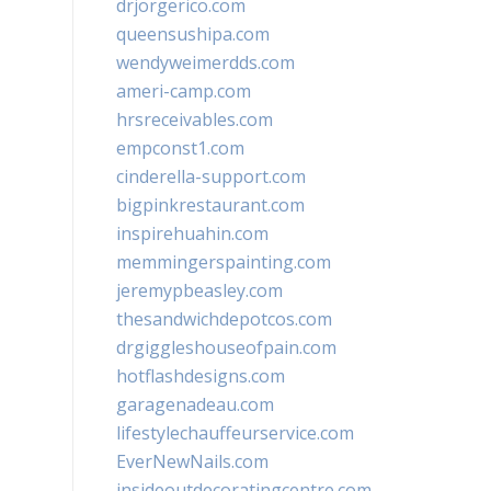
drjorgerico.com
queensushipa.com
wendyweimerdds.com
ameri-camp.com
hrsreceivables.com
empconst1.com
cinderella-support.com
bigpinkrestaurant.com
inspirehuahin.com
memmingerspainting.com
jeremypbeasley.com
thesandwichdepotcos.com
drgiggleshouseofpain.com
hotflashdesigns.com
garagenadeau.com
lifestylechauffeurservice.com
EverNewNails.com
insideoutdecoratingcentre.com