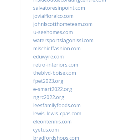
salvatoresinpoint.com
jovialfloralco.com
johnlscotthometeam.com
u-seehomes.com
watersportslagonissi.com
mischieffashion.com
eduwyre.com
retro-interiors.com
theblvd-boise.com
fpet2023.org
e-smart2022.org
ngrc2022.org
leesfamilyfoods.com
lewis-lewis-cpas.com
eleontennis.com
cyetus.com
bradfordshops.com