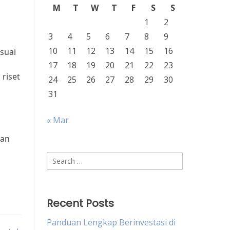
M
T
W
T
F
S
S
1
2
3
4
5
6
7
8
9
10
11
12
13
14
15
16
suai
17
18
19
20
21
22
23
riset
24
25
26
27
28
29
30
31
« Mar
dan
Search
for:
Recent Posts
Panduan Lengkap Berinvestasi di