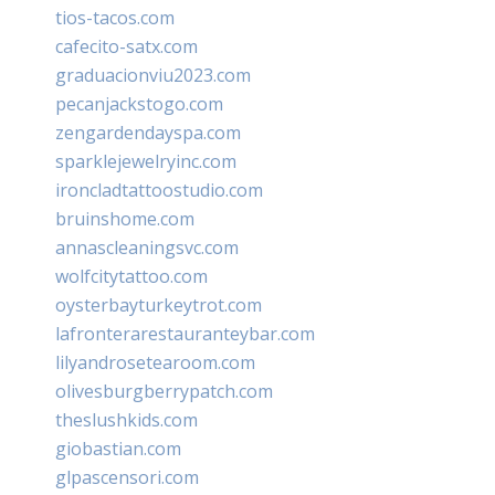
tios-tacos.com
cafecito-satx.com
graduacionviu2023.com
pecanjackstogo.com
zengardendayspa.com
sparklejewelryinc.com
ironcladtattoostudio.com
bruinshome.com
annascleaningsvc.com
wolfcitytattoo.com
oysterbayturkeytrot.com
lafronterarestauranteybar.com
lilyandrosetearoom.com
olivesburgberrypatch.com
theslushkids.com
giobastian.com
glpascensori.com