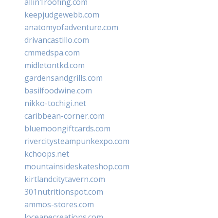
allin1roofing.com
keepjudgewebb.com
anatomyofadventure.com
drivancastillo.com
cmmedspa.com
midletontkd.com
gardensandgrills.com
basilfoodwine.com
nikko-tochigi.net
caribbean-corner.com
bluemoongiftcards.com
rivercitysteampunkexpo.com
kchoops.net
mountainsideskateshop.com
kirtlandcitytavern.com
301nutritionspot.com
ammos-stores.com
loceanecreations.com