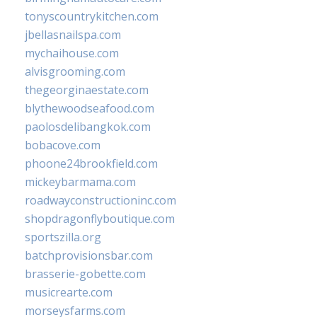
tonyscountrykitchen.com
jbellasnailspa.com
mychaihouse.com
alvisgrooming.com
thegeorginaestate.com
blythewoodseafood.com
paolosdelibangkok.com
bobacove.com
phoone24brookfield.com
mickeybarmama.com
roadwayconstructioninc.com
shopdragonflyboutique.com
sportszilla.org
batchprovisionsbar.com
brasserie-gobette.com
musicrearte.com
morseysfarms.com