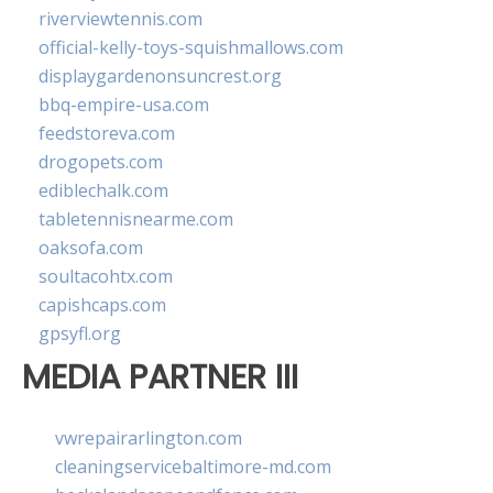
riverviewtennis.com
official-kelly-toys-squishmallows.com
displaygardenonsuncrest.org
bbq-empire-usa.com
feedstoreva.com
drogopets.com
ediblechalk.com
tabletennisnearme.com
oaksofa.com
soultacohtx.com
capishcaps.com
gpsyfl.org
MEDIA PARTNER III
vwrepairarlington.com
cleaningservicebaltimore-md.com