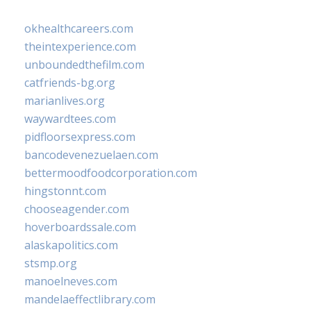
okhealthcareers.com
theintexperience.com
unboundedthefilm.com
catfriends-bg.org
marianlives.org
waywardtees.com
pidfloorsexpress.com
bancodevenezuelaen.com
bettermoodfoodcorporation.com
hingstonnt.com
chooseagender.com
hoverboardssale.com
alaskapolitics.com
stsmp.org
manoelneves.com
mandelaeffectlibrary.com