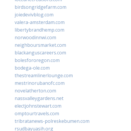
birdsongridgefarm.com
joiedevivblog.com
valera-amsterdam.com
libertybrandhemp.com
norwoodinnwi.com
neighboursmarket.com
blackanguscareers.com
bolesfororegon.com
bodega-ole.com
thestreamlinerlounge.com
mestrinorubanofc.com
novelatherton.com
nassvalleygardens.net
electjohnstewart.com
omptourtravels.com
tribratanews-polreskebumen.com
rsudbayuasih.org