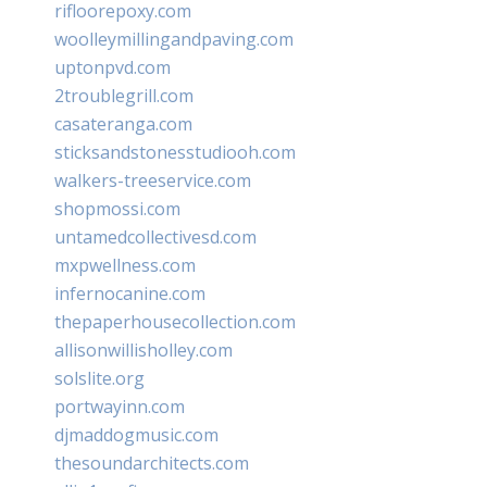
rifloorepoxy.com
woolleymillingandpaving.com
uptonpvd.com
2troublegrill.com
casateranga.com
sticksandstonesstudiooh.com
walkers-treeservice.com
shopmossi.com
untamedcollectivesd.com
mxpwellness.com
infernocanine.com
thepaperhousecollection.com
allisonwillisholley.com
solslite.org
portwayinn.com
djmaddogmusic.com
thesoundarchitects.com