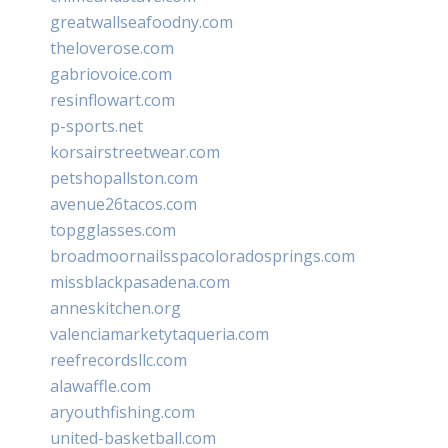
greatwallseafoodny.com
theloverose.com
gabriovoice.com
resinflowart.com
p-sports.net
korsairstreetwear.com
petshopallston.com
avenue26tacos.com
topgglasses.com
broadmoornailsspacoloradosprings.com
missblackpasadena.com
anneskitchen.org
valenciamarketytaqueria.com
reefrecordsllc.com
alawaffle.com
aryouthfishing.com
united-basketball.com