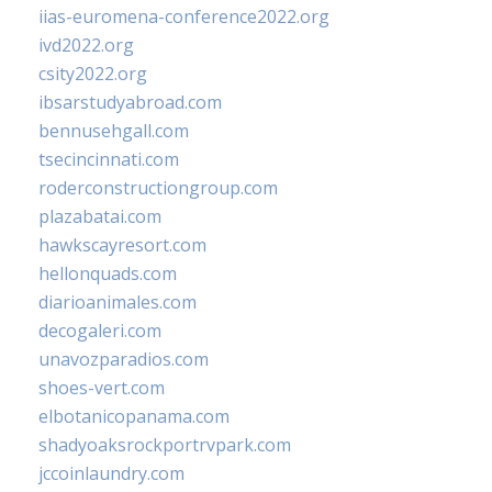
iias-euromena-conference2022.org
ivd2022.org
csity2022.org
ibsarstudyabroad.com
bennusehgall.com
tsecincinnati.com
roderconstructiongroup.com
plazabatai.com
hawkscayresort.com
hellonquads.com
diarioanimales.com
decogaleri.com
unavozparadios.com
shoes-vert.com
elbotanicopanama.com
shadyoaksrockportrvpark.com
jccoinlaundry.com