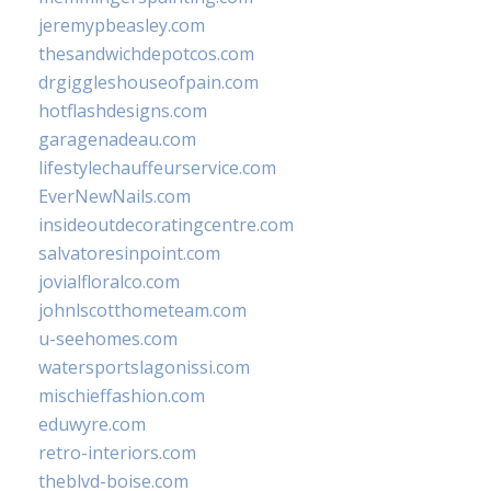
jeremypbeasley.com
thesandwichdepotcos.com
drgiggleshouseofpain.com
hotflashdesigns.com
garagenadeau.com
lifestylechauffeurservice.com
EverNewNails.com
insideoutdecoratingcentre.com
salvatoresinpoint.com
jovialfloralco.com
johnlscotthometeam.com
u-seehomes.com
watersportslagonissi.com
mischieffashion.com
eduwyre.com
retro-interiors.com
theblvd-boise.com