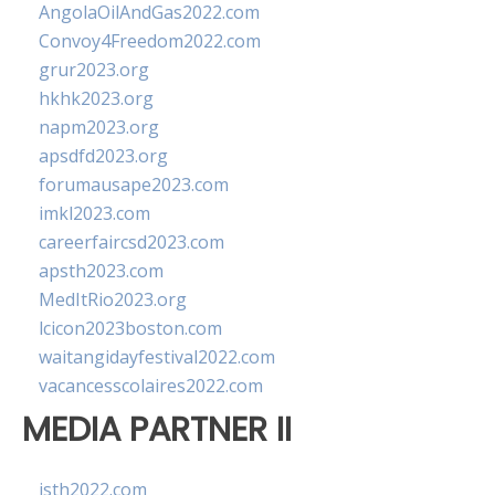
AngolaOilAndGas2022.com
Convoy4Freedom2022.com
grur2023.org
hkhk2023.org
napm2023.org
apsdfd2023.org
forumausape2023.com
imkl2023.com
careerfaircsd2023.com
apsth2023.com
MedItRio2023.org
lcicon2023boston.com
waitangidayfestival2022.com
vacancesscolaires2022.com
MEDIA PARTNER II
isth2022.com