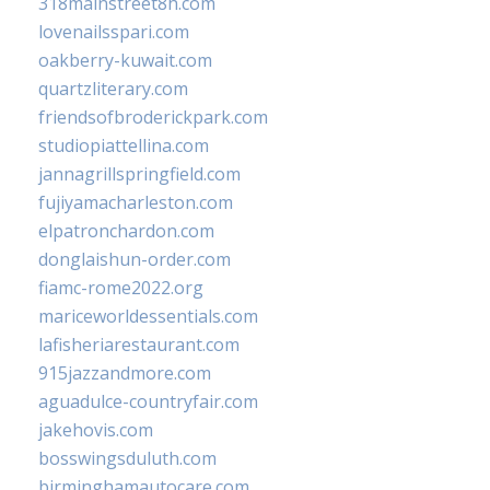
318mainstreet8h.com
lovenailsspari.com
oakberry-kuwait.com
quartzliterary.com
friendsofbroderickpark.com
studiopiattellina.com
jannagrillspringfield.com
fujiyamacharleston.com
elpatronchardon.com
donglaishun-order.com
fiamc-rome2022.org
mariceworldessentials.com
lafisheriarestaurant.com
915jazzandmore.com
aguadulce-countryfair.com
jakehovis.com
bosswingsduluth.com
birminghamautocare.com