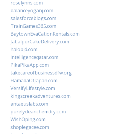
roselynns.com
balanceyoganj.com
salesforceblogs.com
TrainGames365.com
BaytownEvaCationRentals.com
JabalpurCakeDelivery.com
halobjd.com
intelligenceqatar.com
PikaPikaApp.com
takecareofbusinessdfw.org
HamadaOfJapan.com
VersifyLifestyle.com
kingscreekadventures.com
antaeuslabs.com
purelycleanchemdry.com
WishOping.com
shoplegacee.com