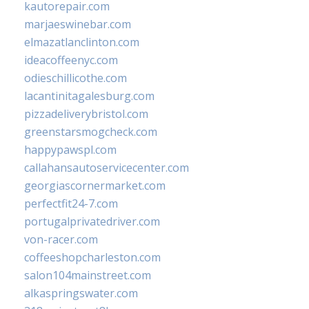
kautorepair.com
marjaeswinebar.com
elmazatlanclinton.com
ideacoffeenyc.com
odieschillicothe.com
lacantinitagalesburg.com
pizzadeliverybristol.com
greenstarsmogcheck.com
happypawspl.com
callahansautoservicecenter.com
georgiascornermarket.com
perfectfit24-7.com
portugalprivatedriver.com
von-racer.com
coffeeshopcharleston.com
salon104mainstreet.com
alkaspringswater.com