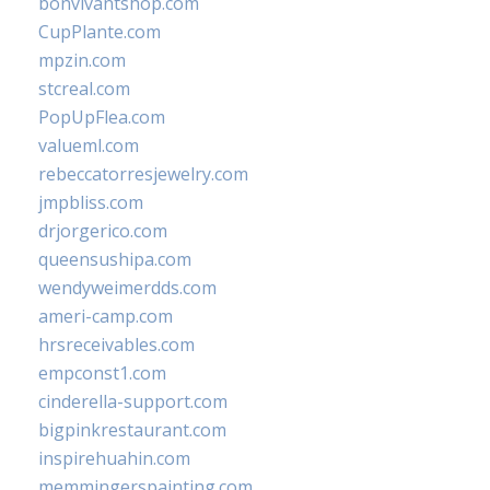
bonvivantshop.com
CupPlante.com
mpzin.com
stcreal.com
PopUpFlea.com
valueml.com
rebeccatorresjewelry.com
jmpbliss.com
drjorgerico.com
queensushipa.com
wendyweimerdds.com
ameri-camp.com
hrsreceivables.com
empconst1.com
cinderella-support.com
bigpinkrestaurant.com
inspirehuahin.com
memmingerspainting.com