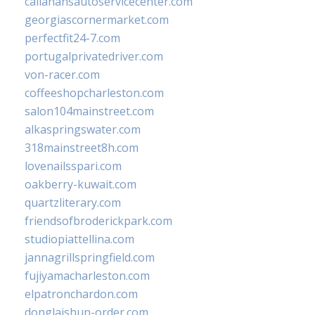
callahansautoservicecenter.com
georgiascornermarket.com
perfectfit24-7.com
portugalprivatedriver.com
von-racer.com
coffeeshopcharleston.com
salon104mainstreet.com
alkaspringswater.com
318mainstreet8h.com
lovenailsspari.com
oakberry-kuwait.com
quartzliterary.com
friendsofbroderickpark.com
studiopiattellina.com
jannagrillspringfield.com
fujiyamacharleston.com
elpatronchardon.com
donglaishun-order.com