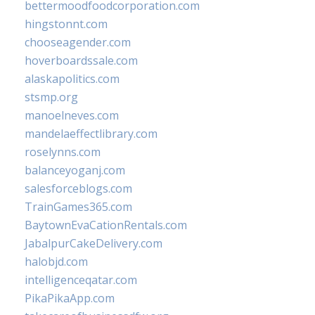
bettermoodfoodcorporation.com
hingstonnt.com
chooseagender.com
hoverboardssale.com
alaskapolitics.com
stsmp.org
manoelneves.com
mandelaeffectlibrary.com
roselynns.com
balanceyoganj.com
salesforceblogs.com
TrainGames365.com
BaytownEvaCationRentals.com
JabalpurCakeDelivery.com
halobjd.com
intelligenceqatar.com
PikaPikaApp.com