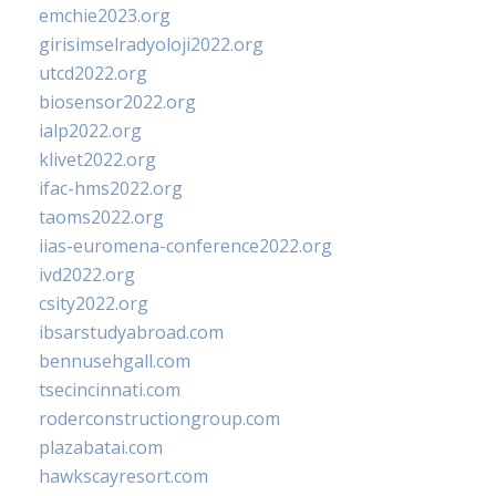
emchie2023.org
girisimselradyoloji2022.org
utcd2022.org
biosensor2022.org
ialp2022.org
klivet2022.org
ifac-hms2022.org
taoms2022.org
iias-euromena-conference2022.org
ivd2022.org
csity2022.org
ibsarstudyabroad.com
bennusehgall.com
tsecincinnati.com
roderconstructiongroup.com
plazabatai.com
hawkscayresort.com