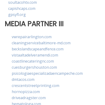
soultacohtx.com
capishcaps.com
gpsyfl.org
MEDIA PARTNER III
vwrepairarlington.com
cleaningservicebaltimore-md.com
beckslandscapeandfence.com
vistaaltadelveramendi.com
coastlinecateringnc.com
cuesburgershouston.com
psicologiaespecializadaencampeche.com
dmtacos.com
crescentstreetprinting.com
hornopizza.com
driveadragster.com
hematologa.com