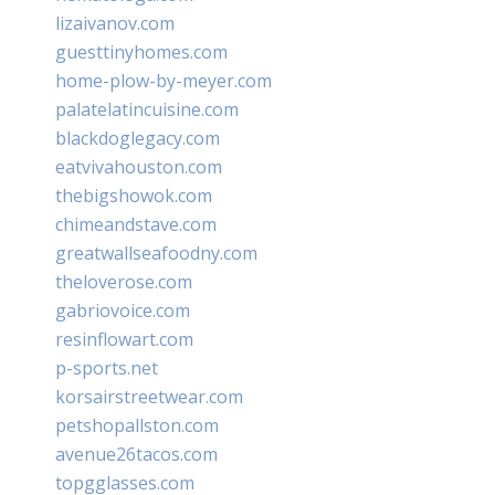
lizaivanov.com
guesttinyhomes.com
home-plow-by-meyer.com
palatelatincuisine.com
blackdoglegacy.com
eatvivahouston.com
thebigshowok.com
chimeandstave.com
greatwallseafoodny.com
theloverose.com
gabriovoice.com
resinflowart.com
p-sports.net
korsairstreetwear.com
petshopallston.com
avenue26tacos.com
topgglasses.com