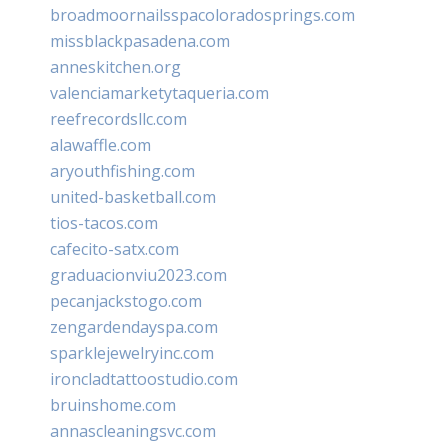
broadmoornailsspacoloradosprings.com
missblackpasadena.com
anneskitchen.org
valenciamarketytaqueria.com
reefrecordsllc.com
alawaffle.com
aryouthfishing.com
united-basketball.com
tios-tacos.com
cafecito-satx.com
graduacionviu2023.com
pecanjackstogo.com
zengardendayspa.com
sparklejewelryinc.com
ironcladtattoostudio.com
bruinshome.com
annascleaningsvc.com