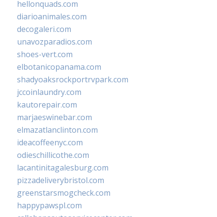
hellonquads.com
diarioanimales.com
decogaleri.com
unavozparadios.com
shoes-vert.com
elbotanicopanama.com
shadyoaksrockportrvpark.com
jccoinlaundry.com
kautorepair.com
marjaeswinebar.com
elmazatlanclinton.com
ideacoffeenyc.com
odieschillicothe.com
lacantinitagalesburg.com
pizzadeliverybristol.com
greenstarsmogcheck.com
happypawspl.com