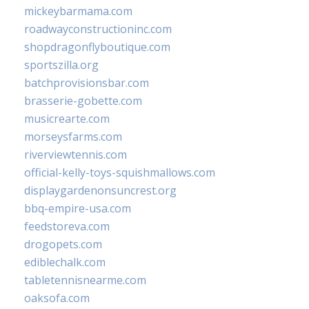
mickeybarmama.com
roadwayconstructioninc.com
shopdragonflyboutique.com
sportszilla.org
batchprovisionsbar.com
brasserie-gobette.com
musicrearte.com
morseysfarms.com
riverviewtennis.com
official-kelly-toys-squishmallows.com
displaygardenonsuncrest.org
bbq-empire-usa.com
feedstoreva.com
drogopets.com
ediblechalk.com
tabletennisnearme.com
oaksofa.com