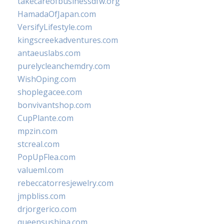
takecareofbusinessdfw.org
HamadaOfJapan.com
VersifyLifestyle.com
kingscreekadventures.com
antaeuslabs.com
purelycleanchemdry.com
WishOping.com
shoplegacee.com
bonvivantshop.com
CupPlante.com
mpzin.com
stcreal.com
PopUpFlea.com
valueml.com
rebeccatorresjewelry.com
jmpbliss.com
drjorgerico.com
queensushipa.com