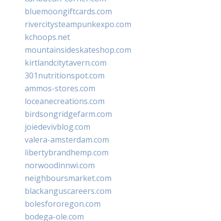
bluemoongiftcards.com
rivercitysteampunkexpo.com
kchoops.net
mountainsideskateshop.com
kirtlandcitytavern.com
301nutritionspot.com
ammos-stores.com
loceanecreations.com
birdsongridgefarm.com
joiedevivblog.com
valera-amsterdam.com
libertybrandhemp.com
norwoodinnwi.com
neighboursmarket.com
blackanguscareers.com
bolesfororegon.com
bodega-ole.com