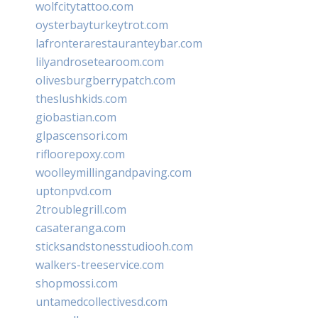
wolfcitytattoo.com
oysterbayturkeytrot.com
lafronterarestauranteybar.com
lilyandrosetearoom.com
olivesburgberrypatch.com
theslushkids.com
giobastian.com
glpascensori.com
rifloorepoxy.com
woolleymillingandpaving.com
uptonpvd.com
2troublegrill.com
casateranga.com
sticksandstonesstudiooh.com
walkers-treeservice.com
shopmossi.com
untamedcollectivesd.com