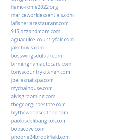
fiamc-rome2022.org
mariceworldessentials.com
lafisheriarestaurant.com
915jazzandmore.com
aguadulce-countryfair.com
jakehovis.com
bosswingsduluth.com
birminghamautocare.com
tonyscountrykitchen.com
jbellasnailspa.com
mychaihouse.com
alvisgrooming.com
thegeorginaestate.com
blythewoodseafood.com
paolosdelibangkok.com
bobacove.com
phoone24brookfield.com