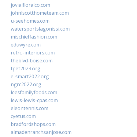
jovialfloralco.com
johnlscotthometeam.com
u-seehomes.com
watersportslagonissi.com
mischieffashion.com
eduwyre.com
retro-interiors.com
theblvd-boise.com
fpet2023.org
e-smart2022.org
ngrc2022.org
leesfamilyfoods.com
lewis-lewis-cpas.com
eleontennis.com
cyetus.com
bradfordshops.com
almadenranchsanjose.com