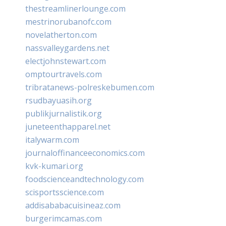
thestreamlinerlounge.com
mestrinorubanofc.com
novelatherton.com
nassvalleygardens.net
electjohnstewart.com
omptourtravels.com
tribratanews-polreskebumen.com
rsudbayuasih.org
publikjurnalistik.org
juneteenthapparel.net
italywarm.com
journaloffinanceeconomics.com
kvk-kumari.org
foodscienceandtechnology.com
scisportsscience.com
addisababacuisineaz.com
burgerimcamas.com