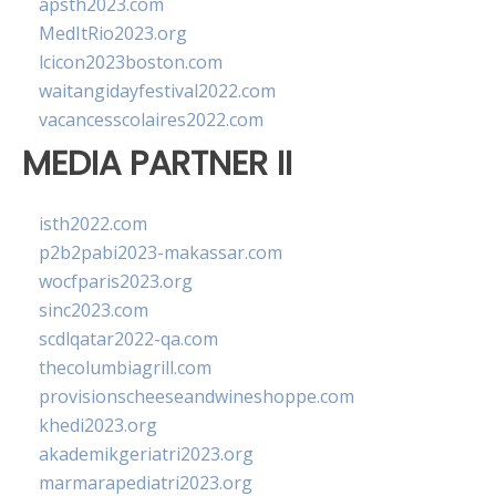
apsth2023.com
MedItRio2023.org
lcicon2023boston.com
waitangidayfestival2022.com
vacancesscolaires2022.com
MEDIA PARTNER II
isth2022.com
p2b2pabi2023-makassar.com
wocfparis2023.org
sinc2023.com
scdlqatar2022-qa.com
thecolumbiagrill.com
provisionscheeseandwineshoppe.com
khedi2023.org
akademikgeriatri2023.org
marmarapediatri2023.org