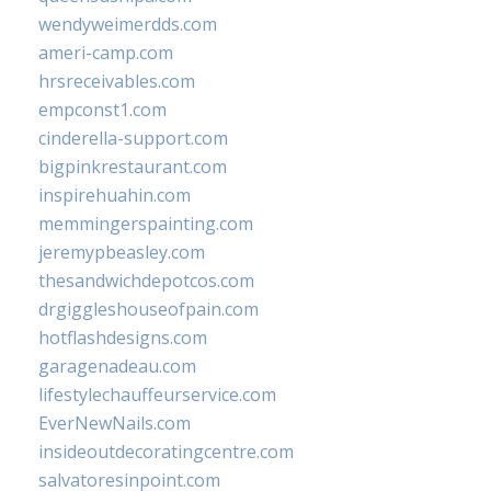
wendyweimerdds.com
ameri-camp.com
hrsreceivables.com
empconst1.com
cinderella-support.com
bigpinkrestaurant.com
inspirehuahin.com
memmingerspainting.com
jeremypbeasley.com
thesandwichdepotcos.com
drgiggleshouseofpain.com
hotflashdesigns.com
garagenadeau.com
lifestylechauffeurservice.com
EverNewNails.com
insideoutdecoratingcentre.com
salvatoresinpoint.com