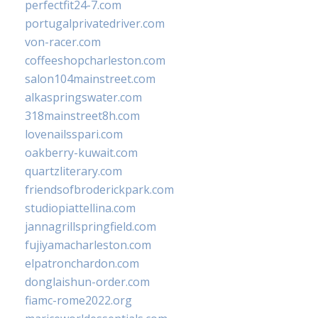
perfectfit24-7.com
portugalprivatedriver.com
von-racer.com
coffeeshopcharleston.com
salon104mainstreet.com
alkaspringswater.com
318mainstreet8h.com
lovenailsspari.com
oakberry-kuwait.com
quartzliterary.com
friendsofbroderickpark.com
studiopiattellina.com
jannagrillspringfield.com
fujiyamacharleston.com
elpatronchardon.com
donglaishun-order.com
fiamc-rome2022.org