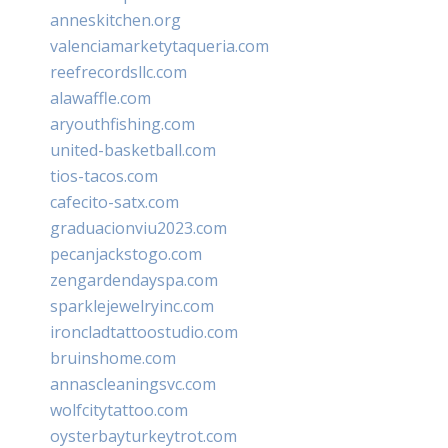
anneskitchen.org
valenciamarketytaqueria.com
reefrecordsllc.com
alawaffle.com
aryouthfishing.com
united-basketball.com
tios-tacos.com
cafecito-satx.com
graduacionviu2023.com
pecanjackstogo.com
zengardendayspa.com
sparklejewelryinc.com
ironcladtattoostudio.com
bruinshome.com
annascleaningsvc.com
wolfcitytattoo.com
oysterbayturkeytrot.com