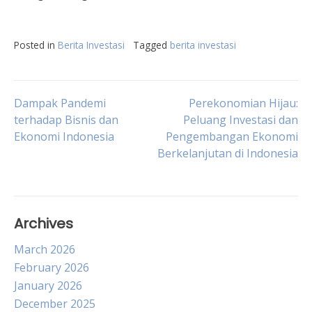
Posted in
Berita Investasi
Tagged
berita investasi
Post
Dampak Pandemi
Perekonomian Hijau:
terhadap Bisnis dan
Peluang Investasi dan
Ekonomi Indonesia
Pengembangan Ekonomi
navigation
Berkelanjutan di Indonesia
Archives
March 2026
February 2026
January 2026
December 2025