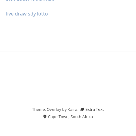
live draw sdy lotto
Theme: Overlay by
Kaira
.
Extra Text
Cape Town, South Africa