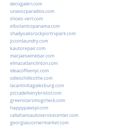
decogaleri.com
unavozparadios.com
shoes-vert.com
elbotanicopanama.com
shadyoaksrockportrvpark.com
jccoinlaundry.com
kautorepair.com
marjaeswinebar.com
elmazatlanclinton.com
ideacoffeenyc.com
odieschillicothe.com
lacantinitagalesburg.com
pizzadeliverybristol.com
greenstarsmogcheck.com
happypawspl.com
callahansautoservicecenter.com
georgiascornermarket.com