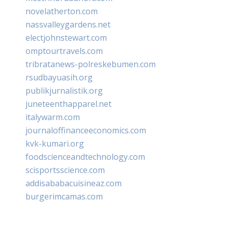
novelatherton.com
nassvalleygardens.net
electjohnstewart.com
omptourtravels.com
tribratanews-polreskebumen.com
rsudbayuasih.org
publikjurnalistik.org
juneteenthapparel.net
italywarm.com
journaloffinanceeconomics.com
kvk-kumari.org
foodscienceandtechnology.com
scisportsscience.com
addisababacuisineaz.com
burgerimcamas.com