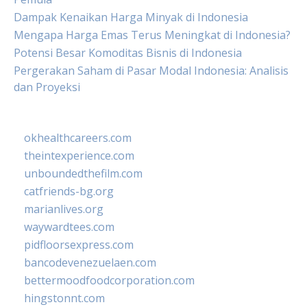
Dampak Kenaikan Harga Minyak di Indonesia
Mengapa Harga Emas Terus Meningkat di Indonesia?
Potensi Besar Komoditas Bisnis di Indonesia
Pergerakan Saham di Pasar Modal Indonesia: Analisis
dan Proyeksi
okhealthcareers.com
theintexperience.com
unboundedthefilm.com
catfriends-bg.org
marianlives.org
waywardtees.com
pidfloorsexpress.com
bancodevenezuelaen.com
bettermoodfoodcorporation.com
hingstonnt.com