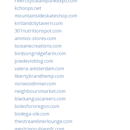
rivercitysteampunkexpo.com
kchoops.net
mountainsideskateshop.com
kirtlandcitytavern.com
301nutritionspot.com
ammos-stores.com
loceanecreations.com
birdsongridgefarm.com
joiedevivblog.com
valera-amsterdam.com
libertybrandhemp.com
norwoodinnwi.com
neighboursmarket.com
blackanguscareers.com
bolesfororegon.com
bodega-ole.com
thestreamlinerlounge.com
mestrinorubanofc.com