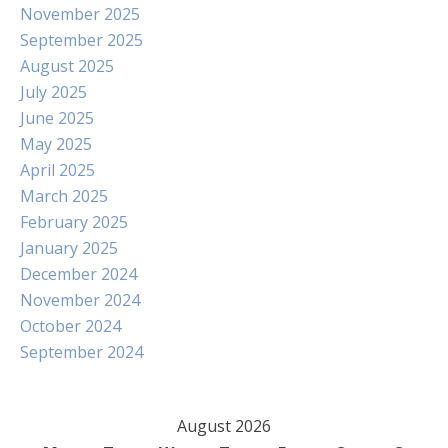
November 2025
September 2025
August 2025
July 2025
June 2025
May 2025
April 2025
March 2025
February 2025
January 2025
December 2024
November 2024
October 2024
September 2024
August 2026