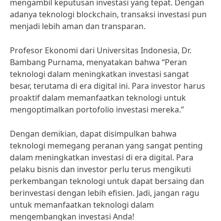
mengambil keputusan investasi yang tepat. Dengan
adanya teknologi blockchain, transaksi investasi pun
menjadi lebih aman dan transparan.
Profesor Ekonomi dari Universitas Indonesia, Dr.
Bambang Purnama, menyatakan bahwa “Peran
teknologi dalam meningkatkan investasi sangat
besar, terutama di era digital ini. Para investor harus
proaktif dalam memanfaatkan teknologi untuk
mengoptimalkan portofolio investasi mereka.”
Dengan demikian, dapat disimpulkan bahwa
teknologi memegang peranan yang sangat penting
dalam meningkatkan investasi di era digital. Para
pelaku bisnis dan investor perlu terus mengikuti
perkembangan teknologi untuk dapat bersaing dan
berinvestasi dengan lebih efisien. Jadi, jangan ragu
untuk memanfaatkan teknologi dalam
mengembangkan investasi Anda!