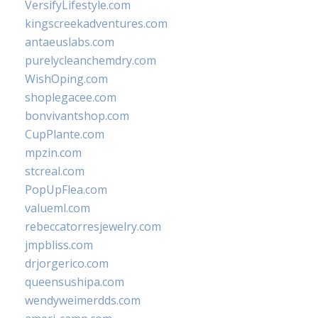
VersifyLifestyle.com
kingscreekadventures.com
antaeuslabs.com
purelycleanchemdry.com
WishOping.com
shoplegacee.com
bonvivantshop.com
CupPlante.com
mpzin.com
stcreal.com
PopUpFlea.com
valueml.com
rebeccatorresjewelry.com
jmpbliss.com
drjorgerico.com
queensushipa.com
wendyweimerdds.com