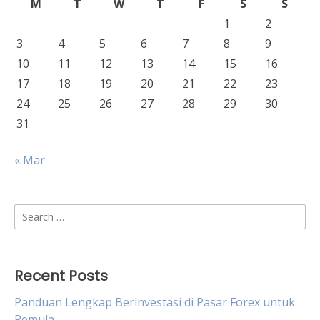
M
T
W
T
F
S
S
1
2
3
4
5
6
7
8
9
10
11
12
13
14
15
16
17
18
19
20
21
22
23
24
25
26
27
28
29
30
31
« Mar
Search
for:
Recent Posts
Panduan Lengkap Berinvestasi di Pasar Forex untuk
Pemula