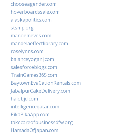
chooseagender.com
hoverboardssale.com
alaskapolitics.com
stsmp.org
manoelneves.com
mandelaeffectlibrary.com
roselynns.com
balanceyoganj.com
salesforceblogs.com
TrainGames365.com
BaytownEvaCationRentals.com
JabalpurCakeDelivery.com
halobjd.com
intelligenceqatar.com
PikaPikaApp.com
takecareofbusinessdfw.org
HamadaOfJapan.com