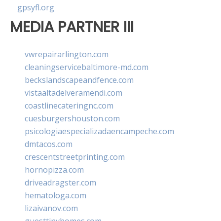
gpsyfl.org
MEDIA PARTNER III
vwrepairarlington.com
cleaningservicebaltimore-md.com
beckslandscapeandfence.com
vistaaltadelveramendi.com
coastlinecateringnc.com
cuesburgershouston.com
psicologiaespecializadaencampeche.com
dmtacos.com
crescentstreetprinting.com
hornopizza.com
driveadragster.com
hematologa.com
lizaivanov.com
guesttinyhomes.com