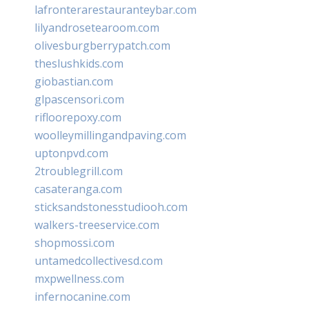
lafronterarestauranteybar.com
lilyandrosetearoom.com
olivesburgberrypatch.com
theslushkids.com
giobastian.com
glpascensori.com
rifloorepoxy.com
woolleymillingandpaving.com
uptonpvd.com
2troublegrill.com
casateranga.com
sticksandstonesstudiooh.com
walkers-treeservice.com
shopmossi.com
untamedcollectivesd.com
mxpwellness.com
infernocanine.com