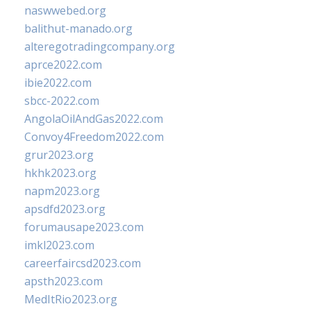
naswwebed.org
balithut-manado.org
alteregotradingcompany.org
aprce2022.com
ibie2022.com
sbcc-2022.com
AngolaOilAndGas2022.com
Convoy4Freedom2022.com
grur2023.org
hkhk2023.org
napm2023.org
apsdfd2023.org
forumausape2023.com
imkl2023.com
careerfaircsd2023.com
apsth2023.com
MedItRio2023.org