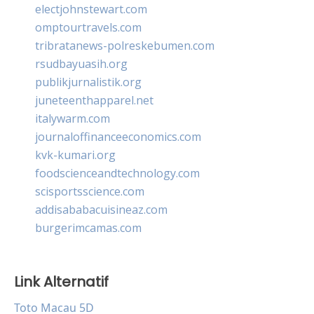
electjohnstewart.com
omptourtravels.com
tribratanews-polreskebumen.com
rsudbayuasih.org
publikjurnalistik.org
juneteenthapparel.net
italywarm.com
journaloffinanceeconomics.com
kvk-kumari.org
foodscienceandtechnology.com
scisportsscience.com
addisababacuisineaz.com
burgerimcamas.com
Link Alternatif
Toto Macau 5D