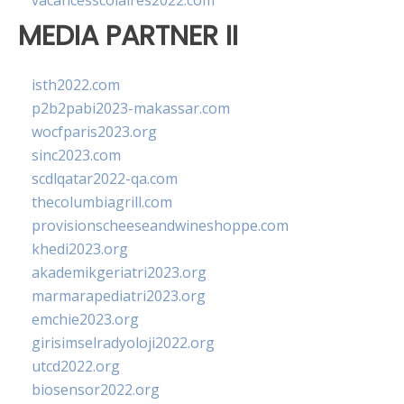
vacancesscolaires2022.com
MEDIA PARTNER II
isth2022.com
p2b2pabi2023-makassar.com
wocfparis2023.org
sinc2023.com
scdlqatar2022-qa.com
thecolumbiagrill.com
provisionscheeseandwineshoppe.com
khedi2023.org
akademikgeriatri2023.org
marmarapediatri2023.org
emchie2023.org
girisimselradyoloji2022.org
utcd2022.org
biosensor2022.org