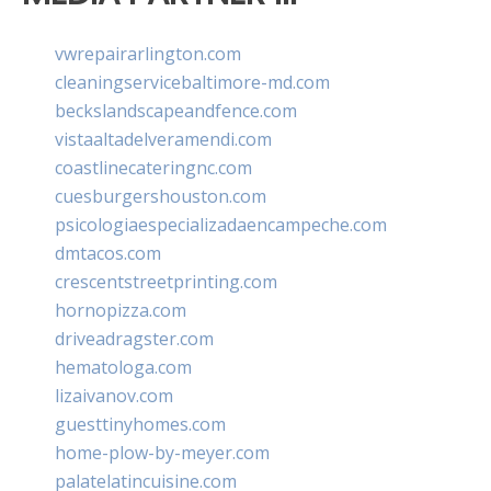
vwrepairarlington.com
cleaningservicebaltimore-md.com
beckslandscapeandfence.com
vistaaltadelveramendi.com
coastlinecateringnc.com
cuesburgershouston.com
psicologiaespecializadaencampeche.com
dmtacos.com
crescentstreetprinting.com
hornopizza.com
driveadragster.com
hematologa.com
lizaivanov.com
guesttinyhomes.com
home-plow-by-meyer.com
palatelatincuisine.com