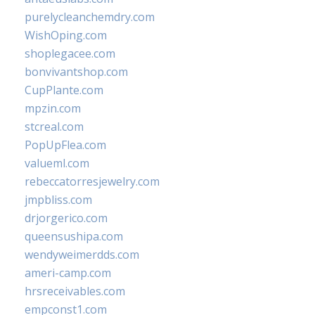
purelycleanchemdry.com
WishOping.com
shoplegacee.com
bonvivantshop.com
CupPlante.com
mpzin.com
stcreal.com
PopUpFlea.com
valueml.com
rebeccatorresjewelry.com
jmpbliss.com
drjorgerico.com
queensushipa.com
wendyweimerdds.com
ameri-camp.com
hrsreceivables.com
empconst1.com