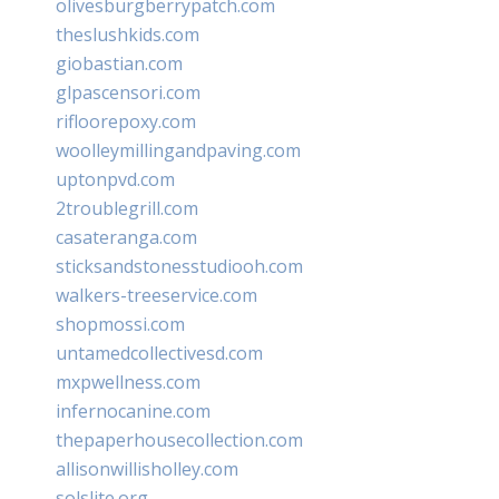
olivesburgberrypatch.com
theslushkids.com
giobastian.com
glpascensori.com
rifloorepoxy.com
woolleymillingandpaving.com
uptonpvd.com
2troublegrill.com
casateranga.com
sticksandstonesstudiooh.com
walkers-treeservice.com
shopmossi.com
untamedcollectivesd.com
mxpwellness.com
infernocanine.com
thepaperhousecollection.com
allisonwillisholley.com
solslite.org