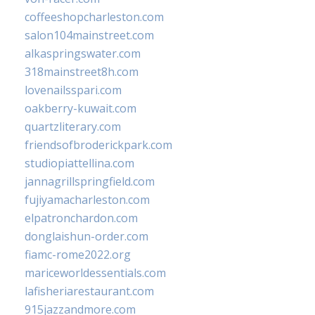
coffeeshopcharleston.com
salon104mainstreet.com
alkaspringswater.com
318mainstreet8h.com
lovenailsspari.com
oakberry-kuwait.com
quartzliterary.com
friendsofbroderickpark.com
studiopiattellina.com
jannagrillspringfield.com
fujiyamacharleston.com
elpatronchardon.com
donglaishun-order.com
fiamc-rome2022.org
mariceworldessentials.com
lafisheriarestaurant.com
915jazzandmore.com