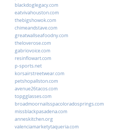
blackdoglegacy.com
eatvivahouston.com
thebigshowok.com
chimeandstave.com
greatwallseafoodny.com
theloverose.com
gabriovoice.com
resinflowart.com
p-sports.net
korsairstreetwear.com
petshopallston.com
avenue26tacos.com
topgglasses.com
broadmoornailsspacoloradosprings.com
missblackpasadena.com
anneskitchen.org
valenciamarketytaqueria.com