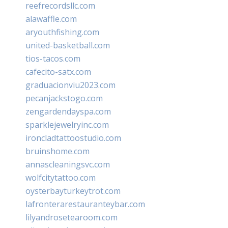
reefrecordsllc.com
alawaffle.com
aryouthfishing.com
united-basketball.com
tios-tacos.com
cafecito-satx.com
graduacionviu2023.com
pecanjackstogo.com
zengardendayspa.com
sparklejewelryinc.com
ironcladtattoostudio.com
bruinshome.com
annascleaningsvc.com
wolfcitytattoo.com
oysterbayturkeytrot.com
lafronterarestauranteybar.com
lilyandrosetearoom.com