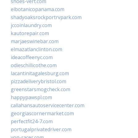
shoes-vert.com
elbotanicopanama.com
shadyoaksrockportrvpark.com
jccoinlaundry.com
kautorepair.com
marjaeswinebar.com
elmazatlanclinton.com
ideacoffeenyc.com
odieschillicothe.com
lacantinitagalesburg.com
pizzadeliverybristol.com
greenstarsmogcheck.com
happypawspl.com
callahansautoservicecenter.com
georgiascornermarket.com
perfectfit24-7.com
portugalprivatedriver.com
von-racer.com