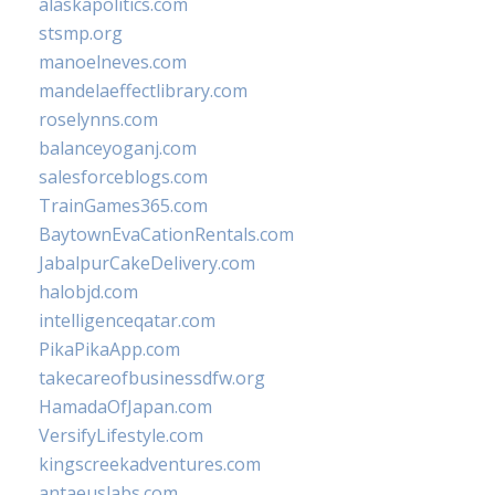
alaskapolitics.com
stsmp.org
manoelneves.com
mandelaeffectlibrary.com
roselynns.com
balanceyoganj.com
salesforceblogs.com
TrainGames365.com
BaytownEvaCationRentals.com
JabalpurCakeDelivery.com
halobjd.com
intelligenceqatar.com
PikaPikaApp.com
takecareofbusinessdfw.org
HamadaOfJapan.com
VersifyLifestyle.com
kingscreekadventures.com
antaeuslabs.com