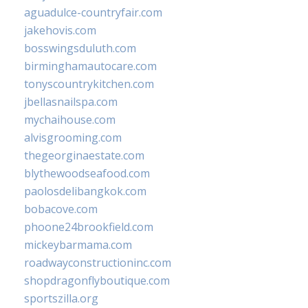
aguadulce-countryfair.com
jakehovis.com
bosswingsduluth.com
birminghamautocare.com
tonyscountrykitchen.com
jbellasnailspa.com
mychaihouse.com
alvisgrooming.com
thegeorginaestate.com
blythewoodseafood.com
paolosdelibangkok.com
bobacove.com
phoone24brookfield.com
mickeybarmama.com
roadwayconstructioninc.com
shopdragonflyboutique.com
sportszilla.org