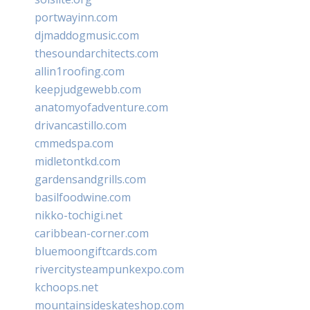
portwayinn.com
djmaddogmusic.com
thesoundarchitects.com
allin1roofing.com
keepjudgewebb.com
anatomyofadventure.com
drivancastillo.com
cmmedspa.com
midletontkd.com
gardensandgrills.com
basilfoodwine.com
nikko-tochigi.net
caribbean-corner.com
bluemoongiftcards.com
rivercitysteampunkexpo.com
kchoops.net
mountainsideskateshop.com