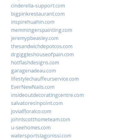
cinderella-support.com
bigpinkrestaurant.com
inspirehuahin.com
memmingerspainting.com
jeremypbeasley.com
thesandwichdepotcos.com
drgiggleshouseofpain.com
hotflashdesigns.com
garagenadeau.com
lifestylechauffeurservice.com
EverNewNails.com
insideoutdecoratingcentre.com
salvatoresinpoint.com
jovialfloralco.com
johnlscotthometeam.com
u-seehomes.com
watersportslagonissi.com