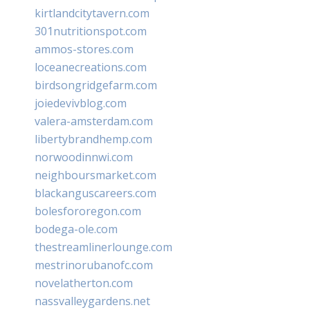
kirtlandcitytavern.com
301nutritionspot.com
ammos-stores.com
loceanecreations.com
birdsongridgefarm.com
joiedevivblog.com
valera-amsterdam.com
libertybrandhemp.com
norwoodinnwi.com
neighboursmarket.com
blackanguscareers.com
bolesfororegon.com
bodega-ole.com
thestreamlinerlounge.com
mestrinorubanofc.com
novelatherton.com
nassvalleygardens.net