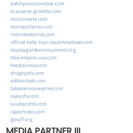
batchprovisionsbar.com
brasserie-gobette.com
musicrearte.com
morseysfarms.com
riverviewtennis.com
official-kelly-toys-squishmallows.com
displaygardenonsuncrest.org
bbq-empire-usa.com
feedstoreva.com
drogopets.com
ediblechalk.com
tabletennisnearme.com
oaksofa.com
soultacohtx.com
capishcaps.com
gpsyfl.org
MEDIA PARTNER III