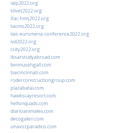
ialp2022.org
klivet2022.org
ifac-hms2022.org
taoms2022.org
iias-euromena-conference2022.org
ivd2022.org
csity2022.org
ibsarstudyabroad.com
bennusehgall.com
tsecincinnati.com
roderconstructiongroup.com
plazabatai.com
hawkscayresort.com
hellonquads.com
diarioanimales.com
decogaleri.com
unavozparadios.com