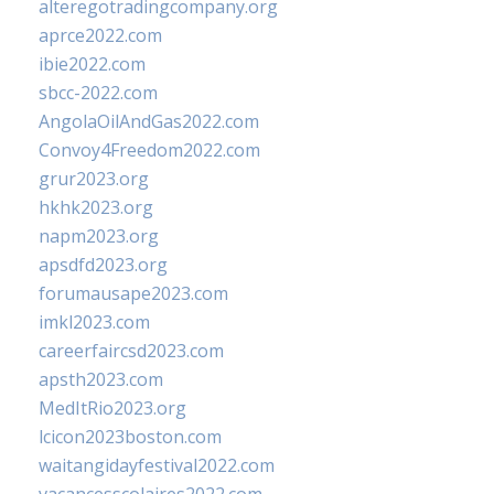
alteregotradingcompany.org
aprce2022.com
ibie2022.com
sbcc-2022.com
AngolaOilAndGas2022.com
Convoy4Freedom2022.com
grur2023.org
hkhk2023.org
napm2023.org
apsdfd2023.org
forumausape2023.com
imkl2023.com
careerfaircsd2023.com
apsth2023.com
MedItRio2023.org
lcicon2023boston.com
waitangidayfestival2022.com