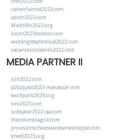
imkl2023.com
careerfaircsd2023.com
apsth2023.com
MedItRio2023.org
lcicon2023boston.com
waitangidayfestival2022.com
vacancesscolaires2022.com
MEDIA PARTNER II
isth2022.com
p2b2pabi2023-makassar.com
wocfparis2023.org
sinc2023.com
scdlqatar2022-qa.com
thecolumbiagrill.com
provisionscheeseandwineshoppe.com
khedi2023.org