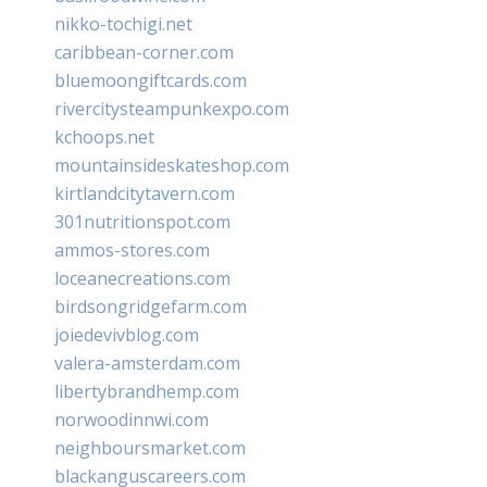
nikko-tochigi.net
caribbean-corner.com
bluemoongiftcards.com
rivercitysteampunkexpo.com
kchoops.net
mountainsideskateshop.com
kirtlandcitytavern.com
301nutritionspot.com
ammos-stores.com
loceanecreations.com
birdsongridgefarm.com
joiedevivblog.com
valera-amsterdam.com
libertybrandhemp.com
norwoodinnwi.com
neighboursmarket.com
blackanguscareers.com