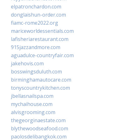
elpatronchardon.com
donglaishun-order.com
fiamc-rome2022.org
mariceworldessentials.com
lafisheriarestaurant.com
915jazzandmore.com
aguadulce-countryfair.com
jakehovis.com
bosswingsduluth.com
birminghamautocare.com
tonyscountrykitchen.com
jbellasnailspa.com
mychaihouse.com
alvisgrooming.com
thegeorginaestate.com
blythewoodseafood.com
paolosdelibangkok.com