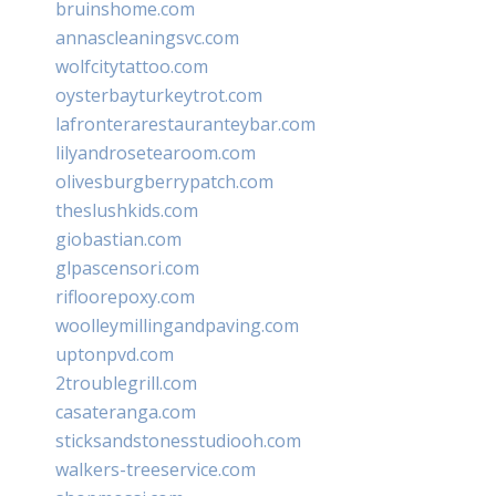
bruinshome.com
annascleaningsvc.com
wolfcitytattoo.com
oysterbayturkeytrot.com
lafronterarestauranteybar.com
lilyandrosetearoom.com
olivesburgberrypatch.com
theslushkids.com
giobastian.com
glpascensori.com
rifloorepoxy.com
woolleymillingandpaving.com
uptonpvd.com
2troublegrill.com
casateranga.com
sticksandstonesstudiooh.com
walkers-treeservice.com