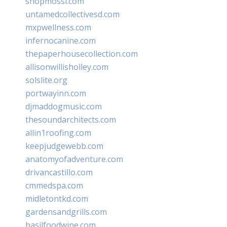
shopmossi.com
untamedcollectivesd.com
mxpwellness.com
infernocanine.com
thepaperhousecollection.com
allisonwillisholley.com
solslite.org
portwayinn.com
djmaddogmusic.com
thesoundarchitects.com
allin1roofing.com
keepjudgewebb.com
anatomyofadventure.com
drivancastillo.com
cmmedspa.com
midletontkd.com
gardensandgrills.com
basilfoodwine.com