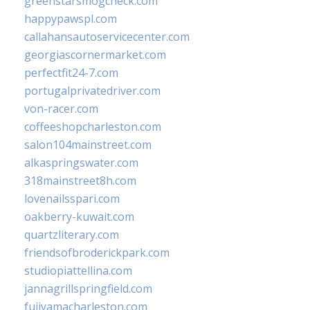
greenstarsmogcheck.com
happypawspl.com
callahansautoservicecenter.com
georgiascornermarket.com
perfectfit24-7.com
portugalprivatedriver.com
von-racer.com
coffeeshopcharleston.com
salon104mainstreet.com
alkaspringswater.com
318mainstreet8h.com
lovenailsspari.com
oakberry-kuwait.com
quartzliterary.com
friendsofbroderickpark.com
studiopiattellina.com
jannagrillspringfield.com
fujiyamacharleston.com