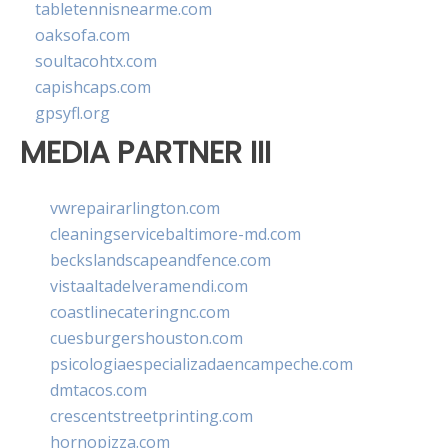
tabletennisnearme.com
oaksofa.com
soultacohtx.com
capishcaps.com
gpsyfl.org
MEDIA PARTNER III
vwrepairarlington.com
cleaningservicebaltimore-md.com
beckslandscapeandfence.com
vistaaltadelveramendi.com
coastlinecateringnc.com
cuesburgershouston.com
psicologiaespecializadaencampeche.com
dmtacos.com
crescentstreetprinting.com
hornopizza.com