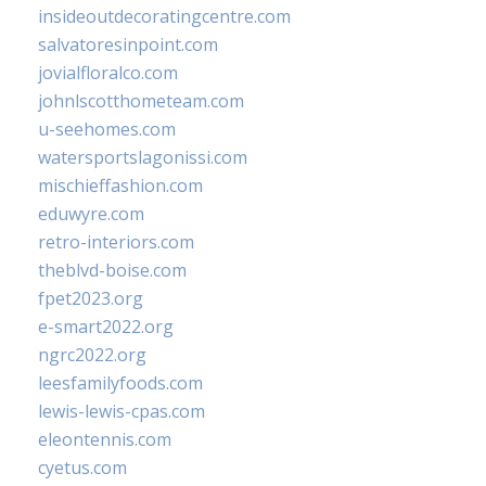
insideoutdecoratingcentre.com
salvatoresinpoint.com
jovialfloralco.com
johnlscotthometeam.com
u-seehomes.com
watersportslagonissi.com
mischieffashion.com
eduwyre.com
retro-interiors.com
theblvd-boise.com
fpet2023.org
e-smart2022.org
ngrc2022.org
leesfamilyfoods.com
lewis-lewis-cpas.com
eleontennis.com
cyetus.com