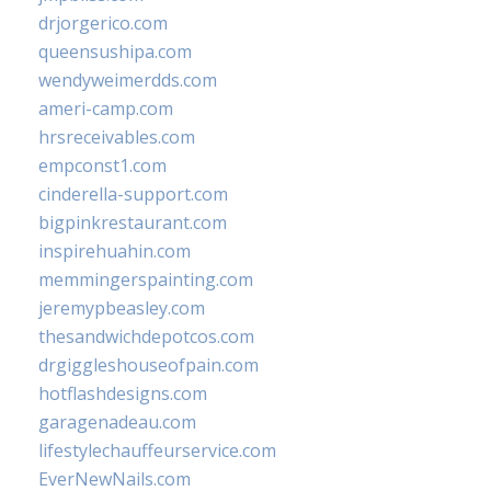
drjorgerico.com
queensushipa.com
wendyweimerdds.com
ameri-camp.com
hrsreceivables.com
empconst1.com
cinderella-support.com
bigpinkrestaurant.com
inspirehuahin.com
memmingerspainting.com
jeremypbeasley.com
thesandwichdepotcos.com
drgiggleshouseofpain.com
hotflashdesigns.com
garagenadeau.com
lifestylechauffeurservice.com
EverNewNails.com