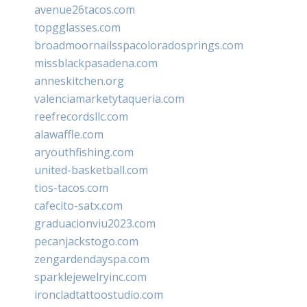
avenue26tacos.com
topgglasses.com
broadmoornailsspacoloradosprings.com
missblackpasadena.com
anneskitchen.org
valenciamarketytaqueria.com
reefrecordsllc.com
alawaffle.com
aryouthfishing.com
united-basketball.com
tios-tacos.com
cafecito-satx.com
graduacionviu2023.com
pecanjackstogo.com
zengardendayspa.com
sparklejewelryinc.com
ironcladtattoostudio.com