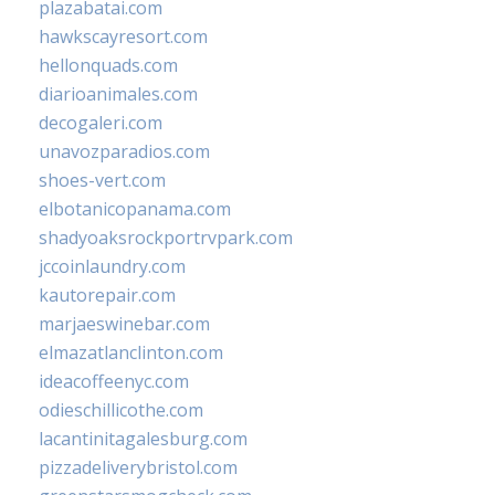
plazabatai.com
hawkscayresort.com
hellonquads.com
diarioanimales.com
decogaleri.com
unavozparadios.com
shoes-vert.com
elbotanicopanama.com
shadyoaksrockportrvpark.com
jccoinlaundry.com
kautorepair.com
marjaeswinebar.com
elmazatlanclinton.com
ideacoffeenyc.com
odieschillicothe.com
lacantinitagalesburg.com
pizzadeliverybristol.com