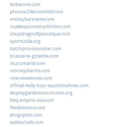
bobacove.com
phoone24brookfield.com
mickeybarmama.com
roadwayconstructioninc.com
shopdragonflyboutique.com
sportszilla.org
batchprovisionsbar.com
brasserie-gobette.com
musicrearte.com
morseysfarms.com
riverviewtennis.com
official-kelly-toys-squishmallows.com
displaygardenonsuncrest.org
bbq-empire-usa.com
feedstoreva.com
drogopets.com
ediblechalk.com