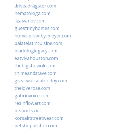
driveadragster.com
hematologa.com
lizaivanov.com
guesttinyhomes.com
home-plow-by-meyer.com
palatelatincuisine.com
blackdoglegacy.com
eatvivahouston.com
thebigshowok.com
chimeandstave.com
greatwallseafoodny.com
theloverose.com
gabriovoice.com
resinflowart.com
p-sports.net
korsairstreetwear.com
petshopallston.com