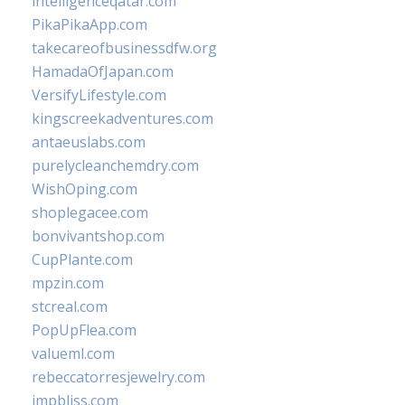
intelligenceqatar.com
PikaPikaApp.com
takecareofbusinessdfw.org
HamadaOfJapan.com
VersifyLifestyle.com
kingscreekadventures.com
antaeuslabs.com
purelycleanchemdry.com
WishOping.com
shoplegacee.com
bonvivantshop.com
CupPlante.com
mpzin.com
stcreal.com
PopUpFlea.com
valueml.com
rebeccatorresjewelry.com
jmpbliss.com