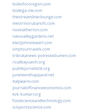
bolesfororegon.com
bodega-ole.com
thestreamlinerlounge.com
mestrinorubanofc.com
novelatherton.com
nassvalleygardens.net
electjohnstewart.com
omptourtravels.com
tribratanews-polreskebumen.com
rsudbayuasih.org
publikjurnalistik.org
juneteenthapparel.net
italywarm.com
journaloffinanceeconomics.com
kvk-kumari.org
foodscienceandtechnology.com
scisportsscience.com