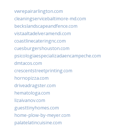
vwrepairarlington.com
cleaningservicebaltimore-md.com
beckslandscapeandfence.com
vistaaltadelveramendi.com
coastlinecateringnc.com
cuesburgershouston.com
psicologiaespecializadaencampeche.com
dmtacos.com
crescentstreetprinting.com
hornopizza.com
driveadragster.com
hematologa.com
lizaivanov.com
guesttinyhomes.com
home-plow-by-meyer.com
palatelatincuisine.com