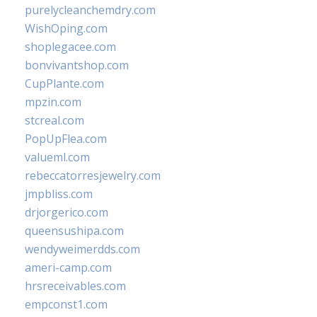
purelycleanchemdry.com
WishOping.com
shoplegacee.com
bonvivantshop.com
CupPlante.com
mpzin.com
stcreal.com
PopUpFlea.com
valueml.com
rebeccatorresjewelry.com
jmpbliss.com
drjorgerico.com
queensushipa.com
wendyweimerdds.com
ameri-camp.com
hrsreceivables.com
empconst1.com