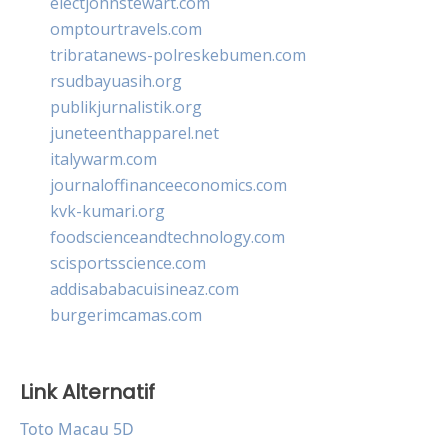
electjohnstewart.com
omptourtravels.com
tribratanews-polreskebumen.com
rsudbayuasih.org
publikjurnalistik.org
juneteenthapparel.net
italywarm.com
journaloffinanceeconomics.com
kvk-kumari.org
foodscienceandtechnology.com
scisportsscience.com
addisababacuisineaz.com
burgerimcamas.com
Link Alternatif
Toto Macau 5D