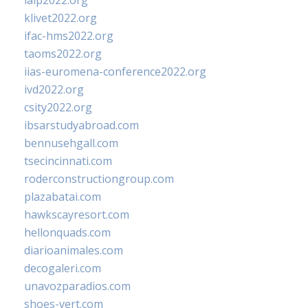
ialp2022.org
klivet2022.org
ifac-hms2022.org
taoms2022.org
iias-euromena-conference2022.org
ivd2022.org
csity2022.org
ibsarstudyabroad.com
bennusehgall.com
tsecincinnati.com
roderconstructiongroup.com
plazabatai.com
hawkscayresort.com
hellonquads.com
diarioanimales.com
decogaleri.com
unavozparadios.com
shoes-vert.com