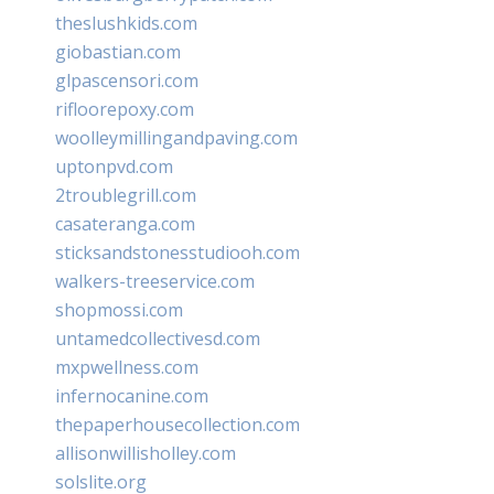
theslushkids.com
giobastian.com
glpascensori.com
rifloorepoxy.com
woolleymillingandpaving.com
uptonpvd.com
2troublegrill.com
casateranga.com
sticksandstonesstudiooh.com
walkers-treeservice.com
shopmossi.com
untamedcollectivesd.com
mxpwellness.com
infernocanine.com
thepaperhousecollection.com
allisonwillisholley.com
solslite.org