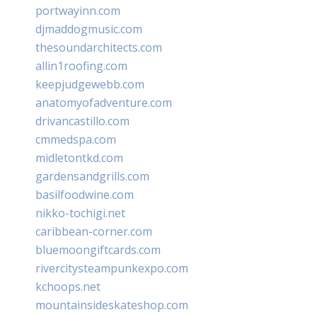
portwayinn.com
djmaddogmusic.com
thesoundarchitects.com
allin1roofing.com
keepjudgewebb.com
anatomyofadventure.com
drivancastillo.com
cmmedspa.com
midletontkd.com
gardensandgrills.com
basilfoodwine.com
nikko-tochigi.net
caribbean-corner.com
bluemoongiftcards.com
rivercitysteampunkexpo.com
kchoops.net
mountainsideskateshop.com