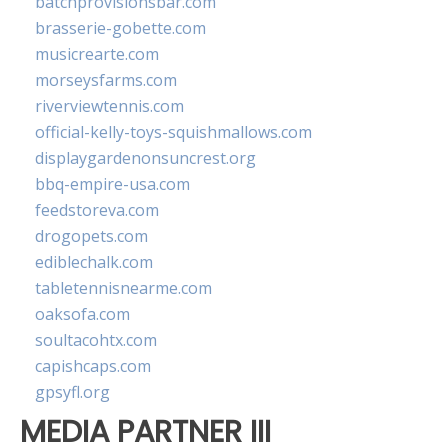
batchprovisionsbar.com
brasserie-gobette.com
musicrearte.com
morseysfarms.com
riverviewtennis.com
official-kelly-toys-squishmallows.com
displaygardenonsuncrest.org
bbq-empire-usa.com
feedstoreva.com
drogopets.com
ediblechalk.com
tabletennisnearme.com
oaksofa.com
soultacohtx.com
capishcaps.com
gpsyfl.org
MEDIA PARTNER III