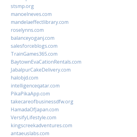
stsmp.org
manoelneves.com
mandelaeffectlibrary.com
roselynns.com
balanceyoganj.com
salesforceblogs.com
TrainGames365.com
BaytownEvaCationRentals.com
JabalpurCakeDelivery.com
halobjd.com
intelligenceqatar.com
PikaPikaApp.com
takecareofbusinessdfw.org
HamadaOfJapan.com
VersifyLifestyle.com
kingscreekadventures.com
antaeuslabs.com