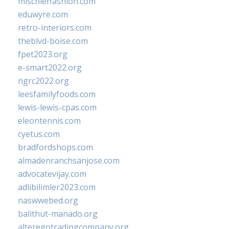
mischieffashion.com
eduwyre.com
retro-interiors.com
theblvd-boise.com
fpet2023.org
e-smart2022.org
ngrc2022.org
leesfamilyfoods.com
lewis-lewis-cpas.com
eleontennis.com
cyetus.com
bradfordshops.com
almadenranchsanjose.com
advocatevijay.com
adlibilimler2023.com
naswwebed.org
balithut-manado.org
alteregotradingcompany.org