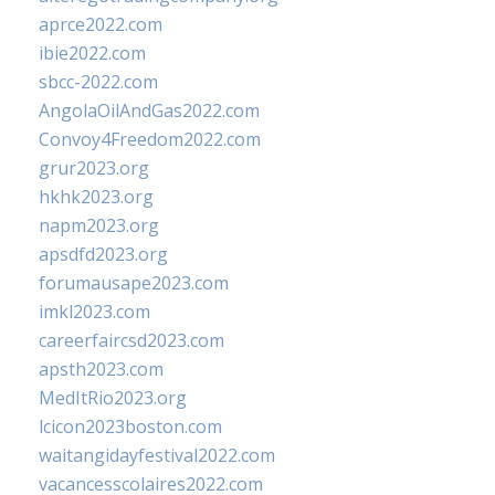
aprce2022.com
ibie2022.com
sbcc-2022.com
AngolaOilAndGas2022.com
Convoy4Freedom2022.com
grur2023.org
hkhk2023.org
napm2023.org
apsdfd2023.org
forumausape2023.com
imkl2023.com
careerfaircsd2023.com
apsth2023.com
MedItRio2023.org
lcicon2023boston.com
waitangidayfestival2022.com
vacancesscolaires2022.com