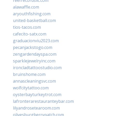
reefrecordsllc.com
alawaffle.com
aryouthfishing.com
united-basketball.com
tios-tacos.com
cafecito-satx.com
graduacionviu2023.com
pecanjackstogo.com
zengardendayspa.com
sparklejewelryinc.com
ironcladtattoostudio.com
bruinshome.com
annascleaningsvc.com
wolfcitytattoo.com
oysterbayturkeytrot.com
lafronterarestauranteybar.com
lilyandrosetearoom.com
olivesburgberrypatch.com