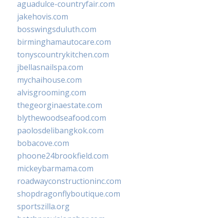
aguadulce-countryfair.com
jakehovis.com
bosswingsduluth.com
birminghamautocare.com
tonyscountrykitchen.com
jbellasnailspa.com
mychaihouse.com
alvisgrooming.com
thegeorginaestate.com
blythewoodseafood.com
paolosdelibangkok.com
bobacove.com
phoone24brookfield.com
mickeybarmama.com
roadwayconstructioninc.com
shopdragonflyboutique.com
sportszilla.org