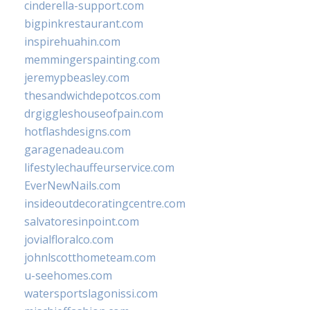
cinderella-support.com
bigpinkrestaurant.com
inspirehuahin.com
memmingerspainting.com
jeremypbeasley.com
thesandwichdepotcos.com
drgiggleshouseofpain.com
hotflashdesigns.com
garagenadeau.com
lifestylechauffeurservice.com
EverNewNails.com
insideoutdecoratingcentre.com
salvatoresinpoint.com
jovialfloralco.com
johnlscotthometeam.com
u-seehomes.com
watersportslagonissi.com