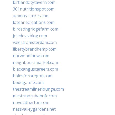
kirtlandcitytavern.com
301nutritionspot.com
ammos-stores.com
loceanecreations.com
birdsongridgefarm.com
joiedevivblog.com
valera-amsterdam.com
libertybrandhemp.com
norwoodinnwi.com
neighboursmarket.com
blackanguscareers.com
bolesfororegon.com
bodega-ole.com
thestreamlinerlounge.com
mestrinorubanofc.com
novelatherton.com
nassvalleygardens.net