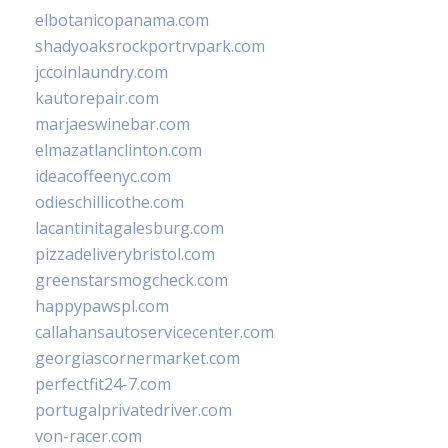
elbotanicopanama.com
shadyoaksrockportrvpark.com
jccoinlaundry.com
kautorepair.com
marjaeswinebar.com
elmazatlanclinton.com
ideacoffeenyc.com
odieschillicothe.com
lacantinitagalesburg.com
pizzadeliverybristol.com
greenstarsmogcheck.com
happypawspl.com
callahansautoservicecenter.com
georgiascornermarket.com
perfectfit24-7.com
portugalprivatedriver.com
von-racer.com