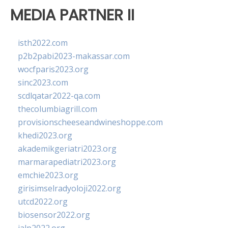
MEDIA PARTNER II
isth2022.com
p2b2pabi2023-makassar.com
wocfparis2023.org
sinc2023.com
scdlqatar2022-qa.com
thecolumbiagrill.com
provisionscheeseandwineshoppe.com
khedi2023.org
akademikgeriatri2023.org
marmarapediatri2023.org
emchie2023.org
girisimselradyoloji2022.org
utcd2022.org
biosensor2022.org