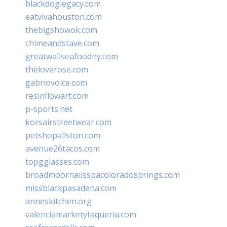
blackdoglegacy.com
eatvivahouston.com
thebigshowok.com
chimeandstave.com
greatwallseafoodny.com
theloverose.com
gabriovoice.com
resinflowart.com
p-sports.net
korsairstreetwear.com
petshopallston.com
avenue26tacos.com
topgglasses.com
broadmoornailsspacoloradosprings.com
missblackpasadena.com
anneskitchen.org
valenciamarketytaqueria.com