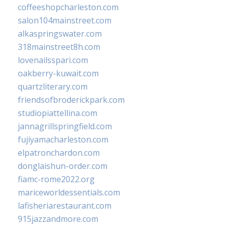
coffeeshopcharleston.com
salon104mainstreet.com
alkaspringswater.com
318mainstreet8h.com
lovenailsspari.com
oakberry-kuwait.com
quartzliterary.com
friendsofbroderickpark.com
studiopiattellina.com
jannagrillspringfield.com
fujiyamacharleston.com
elpatronchardon.com
donglaishun-order.com
fiamc-rome2022.org
mariceworldessentials.com
lafisheriarestaurant.com
915jazzandmore.com